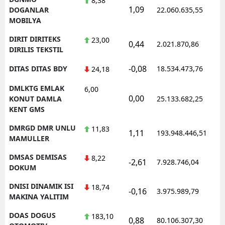
8,38
1,09
1
DOGANLAR
22.060.635,55
MOBILYA
DIRIT DIRITEKS
23,00
0,44
2.021.870,86
1
DIRILIS TEKSTIL
-0,08
DITAS DITAS BDY
18.534.473,76
1
24,18
DMLKTG EMLAK
6,00
0,00
1
KONUT DAMLA
25.133.682,25
KENT GMS
DMRGD DMR UNLU
11,83
1,11
193.948.446,51
1
MAMULLER
DMSAS DEMISAS
8,22
-2,61
7.928.746,04
1
DOKUM
DNISI DINAMIK ISI
18,74
-0,16
3.975.989,79
1
MAKINA YALITIM
DOAS DOGUS
183,10
0,88
80.106.307,30
1