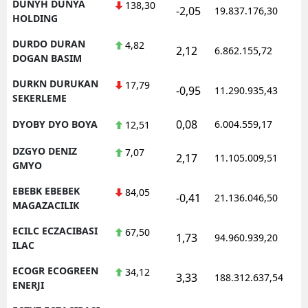
DUNYH DUNYA
138,30
-2,05
19.837.176,30
1
HOLDING
DURDO DURAN
4,82
2,12
6.862.155,72
1
DOGAN BASIM
DURKN DURUKAN
17,79
-0,95
11.290.935,43
1
SEKERLEME
0,08
DYOBY DYO BOYA
6.004.559,17
1
12,51
DZGYO DENIZ
7,07
2,17
11.105.009,51
1
GMYO
EBEBK EBEBEK
84,05
-0,41
21.136.046,50
1
MAGAZACILIK
ECILC ECZACIBASI
67,50
1,73
94.960.939,20
1
ILAC
ECOGR ECOGREEN
34,12
3,33
188.312.637,54
1
ENERJI