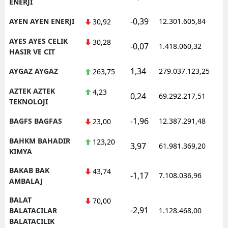
ENERJI
-0,39
AYEN AYEN ENERJI
12.301.605,84
1
30,92
AYES AYES CELIK
30,28
-0,07
1.418.060,32
1
HASIR VE CIT
1,34
AYGAZ AYGAZ
279.037.123,25
1
263,75
AZTEK AZTEK
4,23
0,24
69.292.217,51
1
TEKNOLOJI
-1,96
BAGFS BAGFAS
12.387.291,48
1
23,00
BAHKM BAHADIR
123,20
3,97
61.981.369,20
1
KIMYA
BAKAB BAK
43,74
-1,17
7.108.036,96
1
AMBALAJ
BALAT
70,00
-2,91
1
BALATACILAR
1.128.468,00
BALATACILIK