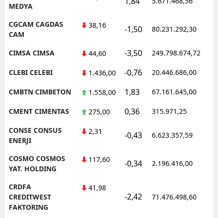
1,84
5.671.468,56
1
MEDYA
CGCAM CAGDAS
38,16
-1,50
80.231.292,30
1
CAM
-3,50
CIMSA CIMSA
249.798.674,72
1
44,60
-0,76
CLEBI CELEBI
20.446.686,00
1
1.436,00
1,83
CMBTN CIMBETON
67.161.645,00
1
1.558,00
0,36
CMENT CIMENTAS
315.971,25
1
275,00
CONSE CONSUS
2,31
-0,43
6.623.357,59
1
ENERJI
COSMO COSMOS
117,60
-0,34
2.196.416,00
1
YAT. HOLDING
CRDFA
41,98
-2,42
1
CREDITWEST
71.476.498,60
FAKTORING