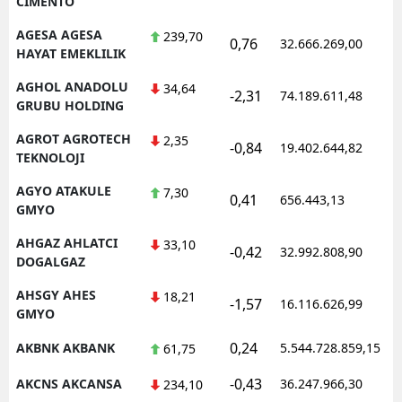
CIMENTO
AGESA AGESA
239,70
0,76
32.666.269,00
1
HAYAT EMEKLILIK
AGHOL ANADOLU
34,64
-2,31
74.189.611,48
1
GRUBU HOLDING
AGROT AGROTECH
2,35
-0,84
19.402.644,82
1
TEKNOLOJI
AGYO ATAKULE
7,30
0,41
656.443,13
1
GMYO
AHGAZ AHLATCI
33,10
-0,42
32.992.808,90
1
DOGALGAZ
AHSGY AHES
18,21
-1,57
16.116.626,99
1
GMYO
0,24
AKBNK AKBANK
5.544.728.859,15
1
61,75
-0,43
AKCNS AKCANSA
36.247.966,30
1
234,10