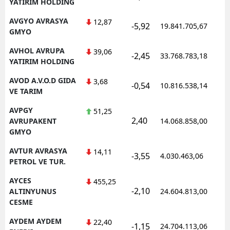
YATIRIM HOLDING
AVGYO AVRASYA
12,87
-5,92
19.841.705,67
1
GMYO
AVHOL AVRUPA
39,06
-2,45
33.768.783,18
1
YATIRIM HOLDING
AVOD A.V.O.D GIDA
3,68
-0,54
10.816.538,14
1
VE TARIM
AVPGY
51,25
2,40
1
AVRUPAKENT
14.068.858,00
GMYO
AVTUR AVRASYA
14,11
-3,55
4.030.463,06
1
PETROL VE TUR.
AYCES
455,25
-2,10
1
ALTINYUNUS
24.604.813,00
CESME
AYDEM AYDEM
22,40
-1,15
24.704.113,06
1