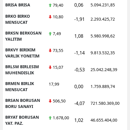
0,06
BRISA BRISA
5.094.231,85
1
79,40
BRKO BIRKO
10,80
-1,91
2.293.425,72
1
MENSUCAT
BRKSN BERKOSAN
7,49
1,08
5.980.998,62
1
YALITIM
BRKVY BIRIKIM
73,55
-1,14
9.813.532,35
1
VARLIK YONETIM
BRLSM BIRLESIM
15,07
-0,53
25.042.248,39
1
MUHENDISLIK
BRMEN BIRLIK
17,99
0,00
1.759.889,74
1
MENSUCAT
BRSAN BORUSAN
506,50
-4,07
721.580.369,00
1
BORU SANAYI
BRYAT BORUSAN
1.678,00
1,02
46.655.404,00
1
YAT. PAZ.