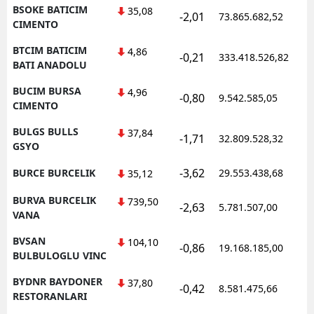
BSOKE BATICIM
35,08
-2,01
73.865.682,52
1
CIMENTO
BTCIM BATICIM
4,86
-0,21
333.418.526,82
1
BATI ANADOLU
BUCIM BURSA
4,96
-0,80
9.542.585,05
1
CIMENTO
BULGS BULLS
37,84
-1,71
32.809.528,32
1
GSYO
-3,62
BURCE BURCELIK
29.553.438,68
1
35,12
BURVA BURCELIK
739,50
-2,63
5.781.507,00
1
VANA
BVSAN
104,10
-0,86
19.168.185,00
1
BULBULOGLU VINC
BYDNR BAYDONER
37,80
-0,42
8.581.475,66
1
RESTORANLARI