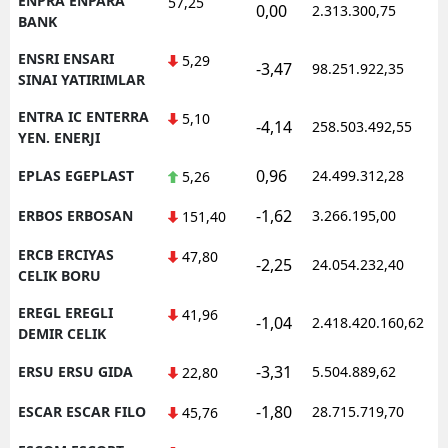
ENPRA ENPARA
57,25
0,00
2.313.300,75
1
BANK
ENSRI ENSARI
5,29
-3,47
98.251.922,35
1
SINAI YATIRIMLAR
ENTRA IC ENTERRA
5,10
-4,14
258.503.492,55
1
YEN. ENERJI
0,96
EPLAS EGEPLAST
24.499.312,28
1
5,26
-1,62
ERBOS ERBOSAN
3.266.195,00
1
151,40
ERCB ERCIYAS
47,80
-2,25
24.054.232,40
1
CELIK BORU
EREGL EREGLI
41,96
-1,04
2.418.420.160,62
1
DEMIR CELIK
-3,31
ERSU ERSU GIDA
5.504.889,62
1
22,80
-1,80
ESCAR ESCAR FILO
28.715.719,70
1
45,76