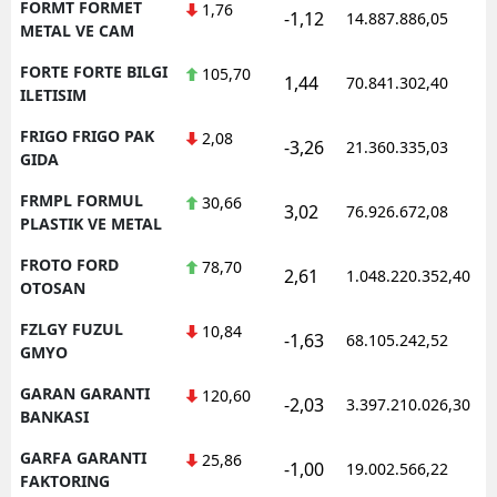
FORMT FORMET
1,76
-1,12
14.887.886,05
1
METAL VE CAM
FORTE FORTE BILGI
105,70
1,44
70.841.302,40
1
ILETISIM
FRIGO FRIGO PAK
2,08
-3,26
21.360.335,03
1
GIDA
FRMPL FORMUL
30,66
3,02
76.926.672,08
1
PLASTIK VE METAL
FROTO FORD
78,70
2,61
1.048.220.352,40
1
OTOSAN
FZLGY FUZUL
10,84
-1,63
68.105.242,52
1
GMYO
GARAN GARANTI
120,60
-2,03
3.397.210.026,30
1
BANKASI
GARFA GARANTI
25,86
-1,00
19.002.566,22
1
FAKTORING