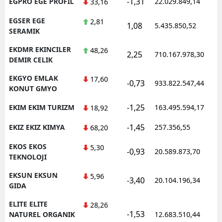
-1,31
EGPRO EGE PROFIL
22.029.849,14
1
33,16
EGSER EGE
2,81
1,08
5.435.850,52
1
SERAMIK
EKDMR EKINCILER
48,26
2,25
710.167.978,30
1
DEMIR CELIK
EKGYO EMLAK
17,60
-0,73
933.822.547,44
1
KONUT GMYO
-1,25
EKIM EKIM TURIZM
163.495.594,17
1
18,92
-1,45
EKIZ EKIZ KIMYA
257.356,55
1
68,20
EKOS EKOS
5,30
-0,93
20.589.873,70
1
TEKNOLOJI
EKSUN EKSUN
5,96
-3,40
20.104.196,34
1
GIDA
ELITE ELITE
28,26
-1,53
1
NATUREL ORGANIK
12.683.510,44