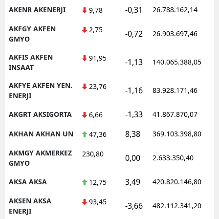
-0,31
AKENR AKENERJI
26.788.162,14
1
9,78
AKFGY AKFEN
2,75
-0,72
26.903.697,46
1
GMYO
AKFIS AKFEN
91,95
-1,13
140.065.388,05
1
INSAAT
AKFYE AKFEN YEN.
23,76
-1,16
83.928.171,46
1
ENERJI
-1,33
AKGRT AKSIGORTA
41.867.870,07
1
6,66
8,38
AKHAN AKHAN UN
369.103.398,80
1
47,36
AKMGY AKMERKEZ
230,80
0,00
2.633.350,40
1
GMYO
3,49
AKSA AKSA
420.820.146,80
1
12,75
AKSEN AKSA
93,45
-3,66
482.112.341,20
1
ENERJI