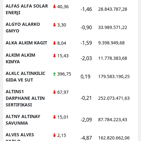
ALFAS ALFA SOLAR
40,36
-1,46
28.843.787,28
1
ENERJI
ALGYO ALARKO
3,30
-0,90
33.989.571,22
1
GMYO
-1,59
ALKA ALKIM KAGIT
9.398.949,68
1
8,04
ALKIM ALKIM
15,43
-2,03
11.778.383,68
1
KIMYA
ALKLC ALTINKILIC
396,75
0,19
179.583.190,25
1
GIDA VE SUT
ALTINS1
67,97
-0,21
1
DARPHANE ALTIN
252.073.471,63
SERTIFIKASI
ALTNY ALTINAY
15,01
-2,09
87.784.223,43
1
SAVUNMA
ALVES ALVES
2,15
-4,87
162.820.662,06
1