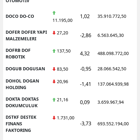
OTOMOTIV
1,02
DOCO DO-CO
35.910.772,50
1
11.195,00
DOFER DOFER YAPI
27,20
-2,86
6.563.645,30
1
MALZEMELERI
DOFRB DOF
137,50
4,32
488.098.772,00
1
ROBOTIK
-0,95
DOGUB DOGUSAN
28.066.542,50
1
83,50
DOHOL DOGAN
20,96
-1,41
137.064.939,98
1
HOLDING
DOKTA DOKTAS
21,16
0,09
3.659.967,94
1
DOKUMCULUK
DSTKF DESTEK
1.731,00
-3,73
1
FINANS
693.552.194,00
FAKTORING