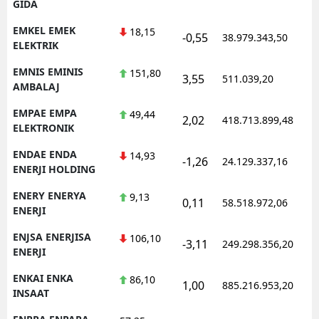
GIDA
EMKEL EMEK
18,15
-0,55
38.979.343,50
1
ELEKTRIK
EMNIS EMINIS
151,80
3,55
511.039,20
1
AMBALAJ
EMPAE EMPA
49,44
2,02
418.713.899,48
1
ELEKTRONIK
ENDAE ENDA
14,93
-1,26
24.129.337,16
1
ENERJI HOLDING
ENERY ENERYA
9,13
0,11
58.518.972,06
1
ENERJI
ENJSA ENERJISA
106,10
-3,11
249.298.356,20
1
ENERJI
ENKAI ENKA
86,10
1,00
885.216.953,20
1
INSAAT