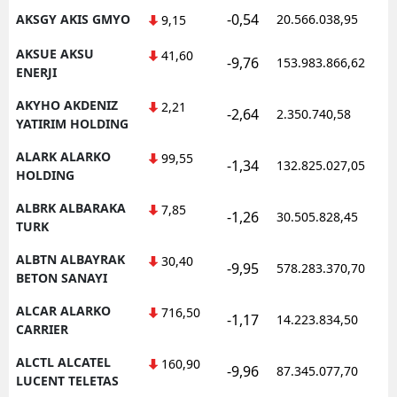
-0,54
AKSGY AKIS GMYO
20.566.038,95
1
9,15
AKSUE AKSU
41,60
-9,76
153.983.866,62
1
ENERJI
AKYHO AKDENIZ
2,21
-2,64
2.350.740,58
1
YATIRIM HOLDING
ALARK ALARKO
99,55
-1,34
132.825.027,05
1
HOLDING
ALBRK ALBARAKA
7,85
-1,26
30.505.828,45
1
TURK
ALBTN ALBAYRAK
30,40
-9,95
578.283.370,70
1
BETON SANAYI
ALCAR ALARKO
716,50
-1,17
14.223.834,50
1
CARRIER
ALCTL ALCATEL
160,90
-9,96
87.345.077,70
1
LUCENT TELETAS