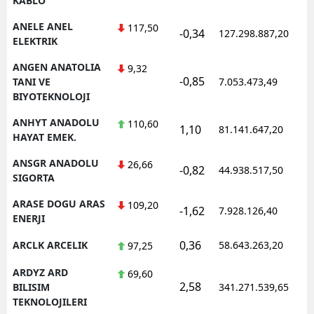
KABLO
ANELE ANEL
117,50
-0,34
127.298.887,20
1
ELEKTRIK
ANGEN ANATOLIA
9,32
-0,85
1
TANI VE
7.053.473,49
BIYOTEKNOLOJI
ANHYT ANADOLU
110,60
1,10
81.141.647,20
1
HAYAT EMEK.
ANSGR ANADOLU
26,66
-0,82
44.938.517,50
1
SIGORTA
ARASE DOGU ARAS
109,20
-1,62
7.928.126,40
1
ENERJI
0,36
ARCLK ARCELIK
58.643.263,20
1
97,25
ARDYZ ARD
69,60
2,58
1
BILISIM
341.271.539,65
TEKNOLOJILERI