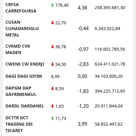
CRFSA
176,40
4,38
258.345.681,30
1
CARREFOURSA
CUSAN
22,70
-0,44
1
CUHADAROGLU
6.343.022,84
METAL
CVKMD CVK
36,78
-0,97
116.602.785,56
1
MADEN
-2,83
CWENE CW ENERJI
624.411.021,78
1
34,30
0,00
DAGI DAGI GIYIM
34.163.600,20
1
8,99
DAPGM DAP
8,59
-1,83
394.225.712,65
1
GAYRIMENKUL
-1,20
DARDL DARDANEL
20.911.844,04
1
1,65
DCTTR DCT
11,73
3,99
1
TRADING DIS
58.852.497,62
TICARET