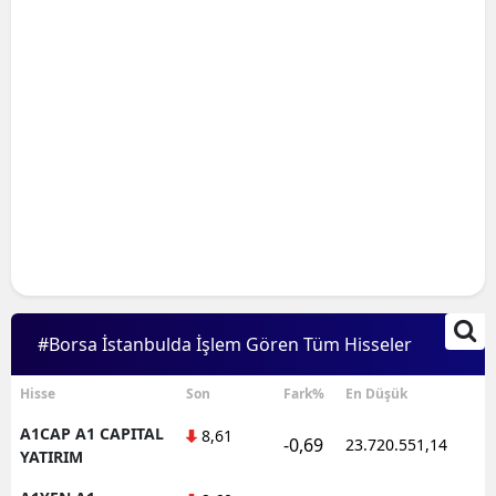
#Borsa İstanbulda İşlem Gören Tüm Hisseler
Hisse
Son
Fark%
En Düşük
A1CAP A1 CAPITAL
8,61
-0,69
23.720.551,14
1
YATIRIM