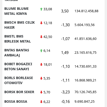
BLUME BLUME
33,08
3,50
134.812.458,88
1
METAL KIMYA
BMSCH BMS CELIK
12,18
-1,30
5.604.193,56
1
HASIR
BMSTL BMS
42,50
-1,07
41.851.636,60
1
BIRLESIK METAL
BNTAS BANTAS
6,14
1,49
23.165.616,75
1
AMBALAJ
BOBET BOGAZICI
18,01
-1,10
14.730.691,33
1
BETON SANAYI
BORLS BORLEASE
5,35
-1,11
16.868.989,21
1
OTOMOTIV
-3,23
BORSK BOR SEKER
70.126.745,85
1
5,70
-0,16
BOSSA BOSSA
9.690.847,25
1
6,22