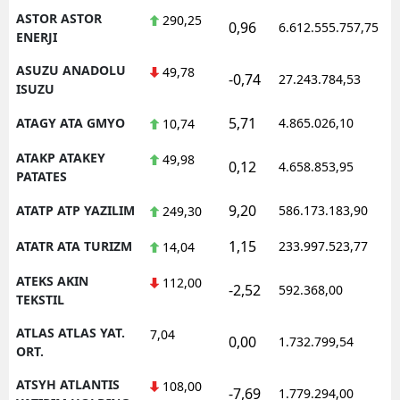
ASTOR ASTOR
290,25
0,96
6.612.555.757,75
1
ENERJI
ASUZU ANADOLU
49,78
-0,74
27.243.784,53
1
ISUZU
5,71
ATAGY ATA GMYO
4.865.026,10
1
10,74
ATAKP ATAKEY
49,98
0,12
4.658.853,95
1
PATATES
9,20
ATATP ATP YAZILIM
586.173.183,90
1
249,30
1,15
ATATR ATA TURIZM
233.997.523,77
1
14,04
ATEKS AKIN
112,00
-2,52
592.368,00
1
TEKSTIL
ATLAS ATLAS YAT.
7,04
0,00
1.732.799,54
1
ORT.
ATSYH ATLANTIS
108,00
-7,69
1.779.294,00
1