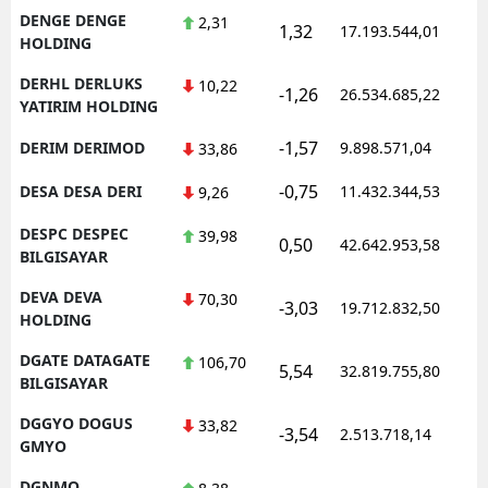
DENGE DENGE
2,31
1,32
17.193.544,01
1
HOLDING
DERHL DERLUKS
10,22
-1,26
26.534.685,22
1
YATIRIM HOLDING
-1,57
DERIM DERIMOD
9.898.571,04
1
33,86
-0,75
DESA DESA DERI
11.432.344,53
1
9,26
DESPC DESPEC
39,98
0,50
42.642.953,58
1
BILGISAYAR
DEVA DEVA
70,30
-3,03
19.712.832,50
1
HOLDING
DGATE DATAGATE
106,70
5,54
32.819.755,80
1
BILGISAYAR
DGGYO DOGUS
33,82
-3,54
2.513.718,14
1
GMYO
DGNMO