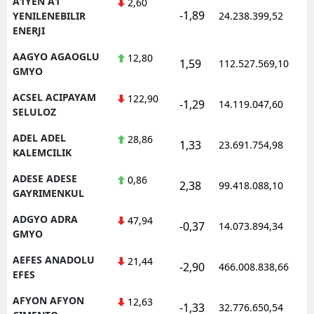
A1YEN A1
2,60
-1,89
1
YENILENEBILIR
24.238.399,52
ENERJI
AAGYO AGAOGLU
12,80
1,59
112.527.569,10
1
GMYO
ACSEL ACIPAYAM
122,90
-1,29
14.119.047,60
1
SELULOZ
ADEL ADEL
28,86
1,33
23.691.754,98
1
KALEMCILIK
ADESE ADESE
0,86
2,38
99.418.088,10
1
GAYRIMENKUL
ADGYO ADRA
47,94
-0,37
14.073.894,34
1
GMYO
AEFES ANADOLU
21,44
-2,90
466.008.838,66
1
EFES
AFYON AFYON
12,63
-1,33
32.776.650,54
1