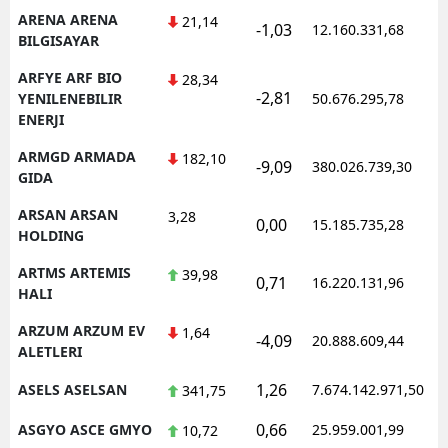
ARENA ARENA
21,14
-1,03
12.160.331,68
1
BILGISAYAR
ARFYE ARF BIO
28,34
-2,81
1
YENILENEBILIR
50.676.295,78
ENERJI
ARMGD ARMADA
182,10
-9,09
380.026.739,30
1
GIDA
ARSAN ARSAN
3,28
0,00
15.185.735,28
1
HOLDING
ARTMS ARTEMIS
39,98
0,71
16.220.131,96
1
HALI
ARZUM ARZUM EV
1,64
-4,09
20.888.609,44
1
ALETLERI
1,26
ASELS ASELSAN
7.674.142.971,50
1
341,75
0,66
ASGYO ASCE GMYO
25.959.001,99
1
10,72