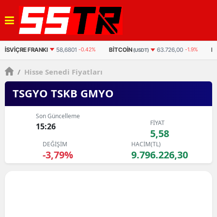
BITCOIN
BITCOIN
ET
63.726,00
-1.9%
3.018.089
-1.679%
(USDT)
(TL)
/
Hisse Senedi Fiyatları
TSGYO TSKB GMYO
Son Güncelleme
FİYAT
15:26
5,58
DEĞİŞİM
HACİM(TL)
-3,79%
9.796.226,30