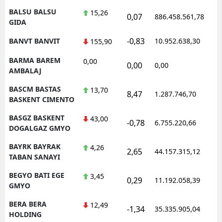
BALSU BALSU
15,26
0,07
886.458.561,78
1
GIDA
-0,83
BANVT BANVIT
10.952.638,30
1
155,90
BARMA BAREM
0,00
0,00
0,00
1
AMBALAJ
BASCM BASTAS
13,70
8,47
1.287.746,70
1
BASKENT CIMENTO
BASGZ BASKENT
43,00
-0,78
6.755.220,66
1
DOGALGAZ GMYO
BAYRK BAYRAK
4,26
2,65
44.157.315,12
1
TABAN SANAYI
BEGYO BATI EGE
3,45
0,29
11.192.058,39
1
GMYO
BERA BERA
12,49
-1,34
35.335.905,04
1
HOLDING