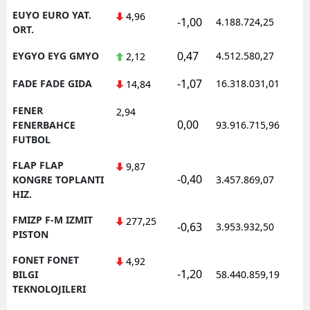
EUYO EURO YAT.
4,96
-1,00
4.188.724,25
1
ORT.
0,47
EYGYO EYG GMYO
4.512.580,27
1
2,12
-1,07
FADE FADE GIDA
16.318.031,01
1
14,84
FENER
2,94
0,00
1
FENERBAHCE
93.916.715,96
FUTBOL
FLAP FLAP
9,87
-0,40
1
KONGRE TOPLANTI
3.457.869,07
HIZ.
FMIZP F-M IZMIT
277,25
-0,63
3.953.932,50
1
PISTON
FONET FONET
4,92
-1,20
1
BILGI
58.440.859,19
TEKNOLOJILERI