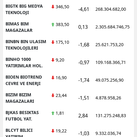
BIGTK BIG MEDYA
346,50
-4,61
268.304.682,00
1
TEKNOLOJI
BIMAS BIM
383,50
0,13
2.305.684.746,75
1
MAGAZALAR
BINBN BIN ULASIM
175,10
-1,68
25.621.753,20
1
TEKNOLOJILERI
BINHO 1000
9,20
-0,97
109.168.366,71
1
YATIRIMLAR HOL.
BIOEN BIOTREND
16,90
-1,74
49.075.256,90
1
CEVRE VE ENERJI
BIZIM BIZIM
23,44
-1,51
4.878.958,26
1
MAGAZALARI
BJKAS BESIKTAS
1,81
2,84
131.275.248,83
1
FUTBOL YAT.
BLCYT BILICI
19,22
-1,03
9.332.036,74
1
YATIRIM