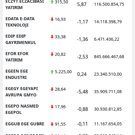
ECZYT ECZACIBASI
315,50
5,87
116.500.854,75
1
YATIRIM
EDATA E-DATA
16,93
-1,17
14.118.398,79
1
TEKNOLOJI
EDIP EDIP
33,38
-1,36
6.471.436,22
1
GAYRIMENKUL
EFOR EFOR
20,82
-2,53
845.666.467,68
1
YATIRIM
EGEEN EGE
5.225,00
0,24
23.340.510,00
1
ENDUSTRI
EGEGY EGEYAPI
28,64
-5,48
35.909.711,08
1
AVRUPA GMYO
EGEPO NASMED
17,96
-0,88
30.930.812,85
1
EGEPOL
-0,11
EGGUB EGE GUBRE
11.167.654,05
1
91,55