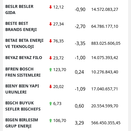
BESLR BESLER
12,12
-0,90
14.572.083,27
1
GIDA
BESTE BEST
27,34
-2,70
64.786.177,10
1
BRANDS ENERJI
BETAE BETA ENERJI
76,35
-3,35
883.025.606,05
1
VE TEKNOLOJI
-1,00
BEYAZ BEYAZ FILO
14.075.393,42
1
23,72
BFREN BOSCH
123,70
0,24
10.276.843,40
1
FREN SISTEMLERI
BIENY BIEN YAPI
20,02
-1,09
17.040.657,71
1
URUNLERI
BIGCH BUYUK
6,73
0,60
20.554.599,70
1
SEFLER BIGCHEFS
BIGEN BIRLESIM
106,70
3,29
566.450.355,45
1
GRUP ENERJI