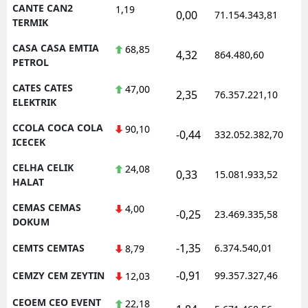
CANTE CAN2
1,19
0,00
71.154.343,81
1
TERMIK
CASA CASA EMTIA
68,85
4,32
864.480,60
1
PETROL
CATES CATES
47,00
2,35
76.357.221,10
1
ELEKTRIK
CCOLA COCA COLA
90,10
-0,44
332.052.382,70
1
ICECEK
CELHA CELIK
24,08
0,33
15.081.933,52
1
HALAT
CEMAS CEMAS
4,00
-0,25
23.469.335,58
1
DOKUM
-1,35
CEMTS CEMTAS
6.374.540,01
1
8,79
-0,91
CEMZY CEM ZEYTIN
99.357.327,46
1
12,03
CEOEM CEO EVENT
22,18