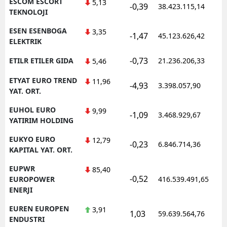
ESCOM ESCORT
5,13
-0,39
38.423.115,14
1
TEKNOLOJI
ESEN ESENBOGA
3,35
-1,47
45.123.626,42
1
ELEKTRIK
-0,73
ETILR ETILER GIDA
21.236.206,33
1
5,46
ETYAT EURO TREND
11,96
-4,93
3.398.057,90
1
YAT. ORT.
EUHOL EURO
9,99
-1,09
3.468.929,67
1
YATIRIM HOLDING
EUKYO EURO
12,79
-0,23
6.846.714,36
1
KAPITAL YAT. ORT.
EUPWR
85,40
-0,52
1
EUROPOWER
416.539.491,65
ENERJI
EUREN EUROPEN
3,91
1,03
59.639.564,76
1
ENDUSTRI