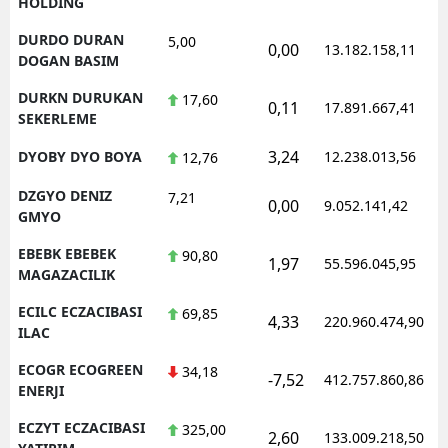
HOLDING
DURDO DURAN
5,00
0,00
13.182.158,11
DOGAN BASIM
DURKN DURUKAN
17,60
0,11
17.891.667,41
SEKERLEME
3,24
DYOBY DYO BOYA
12.238.013,56
12,76
DZGYO DENIZ
7,21
0,00
9.052.141,42
GMYO
EBEBK EBEBEK
90,80
1,97
55.596.045,95
MAGAZACILIK
ECILC ECZACIBASI
69,85
4,33
220.960.474,90
ILAC
ECOGR ECOGREEN
34,18
-7,52
412.757.860,86
ENERJI
ECZYT ECZACIBASI
325,00
2,60
133.009.218,50