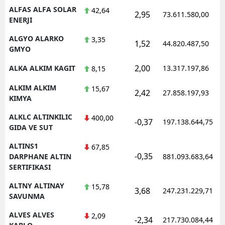
ALFAS ALFA SOLAR
42,64
2,95
73.611.580,00
ENERJI
ALGYO ALARKO
3,35
1,52
44.820.487,50
GMYO
2,00
ALKA ALKIM KAGIT
13.317.197,86
8,15
ALKIM ALKIM
15,67
2,42
27.858.197,93
KIMYA
ALKLC ALTINKILIC
400,00
-0,37
197.138.644,75
GIDA VE SUT
ALTINS1
67,85
-0,35
DARPHANE ALTIN
881.093.683,64
SERTIFIKASI
ALTNY ALTINAY
15,78
3,68
247.231.229,71
SAVUNMA
ALVES ALVES
2,09
-2,34
217.730.084,44