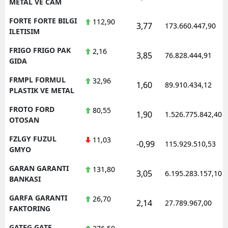
METAL VE CAM
FORTE FORTE BILGI
112,90
3,77
173.660.447,90
ILETISIM
FRIGO FRIGO PAK
2,16
3,85
76.828.444,91
GIDA
FRMPL FORMUL
32,96
1,60
89.910.434,12
PLASTIK VE METAL
FROTO FORD
80,55
1,90
1.526.775.842,40
OTOSAN
FZLGY FUZUL
11,03
-0,99
115.929.510,53
GMYO
GARAN GARANTI
131,80
3,05
6.195.283.157,10
BANKASI
GARFA GARANTI
26,70
2,14
27.789.967,00
FAKTORING
GATEG GATE