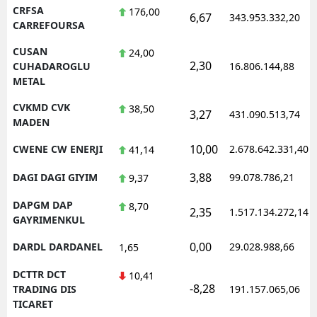
CRFSA
176,00
6,67
343.953.332,20
CARREFOURSA
CUSAN
24,00
2,30
CUHADAROGLU
16.806.144,88
METAL
CVKMD CVK
38,50
3,27
431.090.513,74
MADEN
10,00
CWENE CW ENERJI
2.678.642.331,40
41,14
3,88
DAGI DAGI GIYIM
99.078.786,21
9,37
DAPGM DAP
8,70
2,35
1.517.134.272,14
GAYRIMENKUL
0,00
DARDL DARDANEL
29.028.988,66
1,65
DCTTR DCT
10,41
-8,28
TRADING DIS
191.157.065,06
TICARET