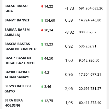
BALSU BALSU
14,22
-1,73
691.954.083,26
GIDA
0,39
BANVT BANVIT
14.724.746,80
154,60
BARMA BAREM
20,34
-9,92
808.982,82
AMBALAJ
BASCM BASTAS
13,23
0,92
536.252,91
BASKENT CIMENTO
BASGZ BASKENT
44,50
1,00
9.512.920,50
DOGALGAZ GMYO
BAYRK BAYRAK
4,21
0,96
17.304.677,21
TABAN SANAYI
BEGYO BATI EGE
3,46
2,06
20.691.731,57
GMYO
BERA BERA
12,75
1,03
60.411.575,40
HOLDING