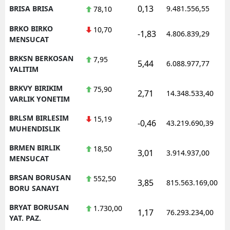
0,13
BRISA BRISA
9.481.556,55
78,10
BRKO BIRKO
10,70
-1,83
4.806.839,29
MENSUCAT
BRKSN BERKOSAN
7,95
5,44
6.088.977,77
YALITIM
BRKVY BIRIKIM
75,90
2,71
14.348.533,40
VARLIK YONETIM
BRLSM BIRLESIM
15,19
-0,46
43.219.690,39
MUHENDISLIK
BRMEN BIRLIK
18,50
3,01
3.914.937,00
MENSUCAT
BRSAN BORUSAN
552,50
3,85
815.563.169,00
BORU SANAYI
BRYAT BORUSAN
1.730,00
1,17
76.293.234,00
YAT. PAZ.