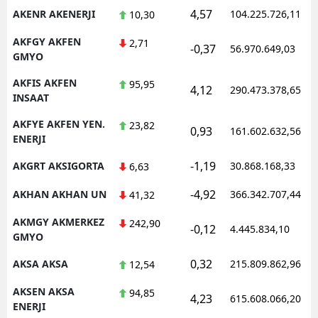
4,57
AKENR AKENERJI
104.225.726,11
10,30
AKFGY AKFEN
2,71
-0,37
56.970.649,03
GMYO
AKFIS AKFEN
95,95
4,12
290.473.378,65
INSAAT
AKFYE AKFEN YEN.
23,82
0,93
161.602.632,56
ENERJI
-1,19
AKGRT AKSIGORTA
30.868.168,33
6,63
-4,92
AKHAN AKHAN UN
366.342.707,44
41,32
AKMGY AKMERKEZ
242,90
-0,12
4.445.834,10
GMYO
0,32
AKSA AKSA
215.809.862,96
12,54
AKSEN AKSA
94,85
4,23
615.608.066,20
ENERJI