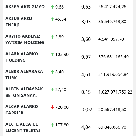
0,63
AKSGY AKIS GMYO
56.417.424,26
9,66
AKSUE AKSU
45,54
3,03
85.549.763,30
ENERJI
AKYHO AKDENIZ
2,30
3,60
4.541.057,70
YATIRIM HOLDING
ALARK ALARKO
103,90
0,97
376.681.165,40
HOLDING
ALBRK ALBARAKA
8,40
4,61
211.919.654,84
TURK
ALBTN ALBAYRAK
27,40
0,15
1.027.971.759,22
BETON SANAYI
ALCAR ALARKO
720,00
-0,07
20.567.418,50
CARRIER
ALCTL ALCATEL
177,80
4,04
89.840.066,70
LUCENT TELETAS