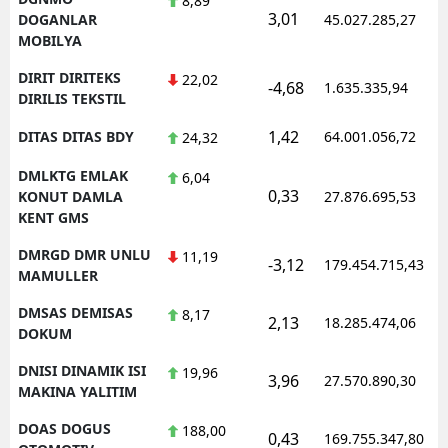
8,89
3,01
DOGANLAR
45.027.285,27
MOBILYA
DIRIT DIRITEKS
22,02
-4,68
1.635.335,94
DIRILIS TEKSTIL
1,42
DITAS DITAS BDY
64.001.056,72
24,32
DMLKTG EMLAK
6,04
0,33
KONUT DAMLA
27.876.695,53
KENT GMS
DMRGD DMR UNLU
11,19
-3,12
179.454.715,43
MAMULLER
DMSAS DEMISAS
8,17
2,13
18.285.474,06
DOKUM
DNISI DINAMIK ISI
19,96
3,96
27.570.890,30
MAKINA YALITIM
DOAS DOGUS
188,00
0,43
169.755.347,80