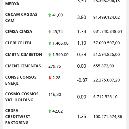
3,30
23.363.206,18
MEDYA
CGCAM CAGDAS
41,00
3,80
91.499.124,02
CAM
1,73
CIMSA CIMSA
631.740.848,64
45,74
1,10
CLEBI CELEBI
57.009.597,00
1.466,00
0,39
CMBTN CIMBETON
21.594.826,00
1.540,00
0,00
CMENT CIMENTAS
655.872,00
279,75
CONSE CONSUS
2,28
-0,87
22.275.007,29
ENERJI
COSMO COSMOS
116,30
0,00
6.712.526,10
YAT. HOLDING
CRDFA
42,02
1,25
CREDITWEST
100.271.574,36
FAKTORING