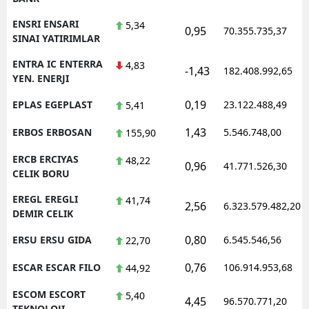
ENSRI ENSARI
5,34
0,95
70.355.735,37
SINAI YATIRIMLAR
ENTRA IC ENTERRA
4,83
-1,43
182.408.992,65
YEN. ENERJI
0,19
EPLAS EGEPLAST
23.122.488,49
5,41
1,43
ERBOS ERBOSAN
5.546.748,00
155,90
ERCB ERCIYAS
48,22
0,96
41.771.526,30
CELIK BORU
EREGL EREGLI
41,74
2,56
6.323.579.482,20
DEMIR CELIK
0,80
ERSU ERSU GIDA
6.545.546,56
22,70
0,76
ESCAR ESCAR FILO
106.914.953,68
44,92
ESCOM ESCORT
5,40
4,45
96.570.771,20
TEKNOLOJI