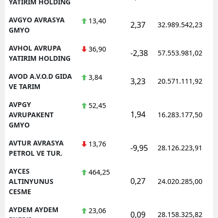
YATIRIM HOLDING
AVGYO AVRASYA
13,40
2,37
32.989.542,23
GMYO
AVHOL AVRUPA
36,90
-2,38
57.553.981,02
YATIRIM HOLDING
AVOD A.V.O.D GIDA
3,84
3,23
20.571.111,92
VE TARIM
AVPGY
52,45
1,94
AVRUPAKENT
16.283.177,50
GMYO
AVTUR AVRASYA
13,76
-9,95
28.126.223,91
PETROL VE TUR.
AYCES
464,25
0,27
ALTINYUNUS
24.020.285,00
CESME
AYDEM AYDEM
23,06
0,09
28.158.325,82