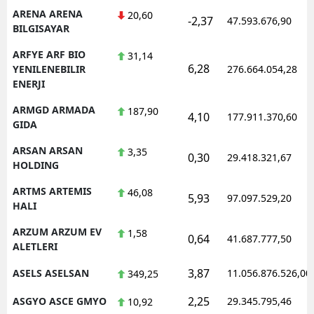
ARENA ARENA
20,60
-2,37
47.593.676,90
BILGISAYAR
ARFYE ARF BIO
31,14
6,28
YENILENEBILIR
276.664.054,28
ENERJI
ARMGD ARMADA
187,90
4,10
177.911.370,60
GIDA
ARSAN ARSAN
3,35
0,30
29.418.321,67
HOLDING
ARTMS ARTEMIS
46,08
5,93
97.097.529,20
HALI
ARZUM ARZUM EV
1,58
0,64
41.687.777,50
ALETLERI
3,87
ASELS ASELSAN
11.056.876.526,00
349,25
2,25
ASGYO ASCE GMYO
29.345.795,46
10,92