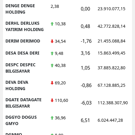
DENGE DENGE
2,38
0,00
23.910.077,15
HOLDING
DERHL DERLUKS
10,38
0,48
42.772.828,14
YATIRIM HOLDING
-1,76
DERIM DERIMOD
21.455.088,84
34,54
3,16
DESA DESA DERI
15.863.499,45
9,48
DESPC DESPEC
40,38
1,05
37.885.822,80
BILGISAYAR
DEVA DEVA
69,20
-0,86
67.128.885,25
HOLDING
DGATE DATAGATE
110,60
-6,03
112.388.307,90
BILGISAYAR
DGGYO DOGUS
36,96
6,51
6.024.447,28
GMYO
DGNMO