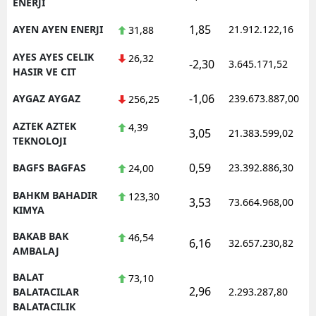
ENERJI
1,85
AYEN AYEN ENERJI
21.912.122,16
31,88
AYES AYES CELIK
26,32
-2,30
3.645.171,52
HASIR VE CIT
-1,06
AYGAZ AYGAZ
239.673.887,00
256,25
AZTEK AZTEK
4,39
3,05
21.383.599,02
TEKNOLOJI
0,59
BAGFS BAGFAS
23.392.886,30
24,00
BAHKM BAHADIR
123,30
3,53
73.664.968,00
KIMYA
BAKAB BAK
46,54
6,16
32.657.230,82
AMBALAJ
BALAT
73,10
2,96
BALATACILAR
2.293.287,80
BALATACILIK