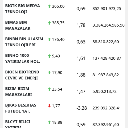
BIGTK BIG MEDYA
366,00
0,69
352.901.973,25
TEKNOLOJI
BIMAS BIM
385,75
1,78
3.384.264.585,50
MAGAZALAR
BINBN BIN ULASIM
176,40
0,63
38.810.822,60
TEKNOLOJILERI
BINHO 1000
9,49
1,61
137.428.420,87
YATIRIMLAR HOL.
BIOEN BIOTREND
17,90
1,88
81.987.843,82
CEVRE VE ENERJI
BIZIM BIZIM
23,54
1,47
5.950.213,72
MAGAZALARI
BJKAS BESIKTAS
1,77
-3,28
239.092.328,41
FUTBOL YAT.
BLCYT BILICI
18,88
0,59
37.392.961,60
YATIRIM