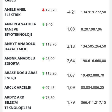
KABLO
ANELE ANEL
120,70
-4,21
134.919.272,50
ELEKTRIK
ANGEN ANATOLIA
9,40
1,08
TANI VE
8.207.987,96
BIYOTEKNOLOJI
ANHYT ANADOLU
118,70
3,13
134.505.264,50
HAYAT EMEK.
ANSGR ANADOLU
28,00
2,64
190.616.668,00
SIGORTA
ARASE DOGU ARAS
113,20
1,07
19.492.888,70
ENERJI
1,09
ARCLK ARCELIK
83.834.086,25
97,45
ARDYZ ARD
76,80
1,79
BILISIM
366.411.217,15
TEKNOLOJILERI