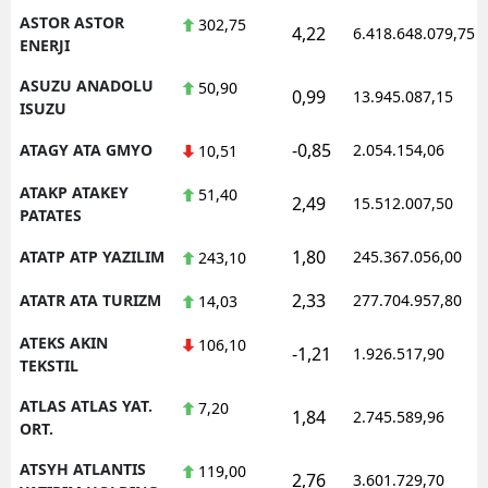
ASTOR ASTOR
302,75
4,22
6.418.648.079,75
ENERJI
ASUZU ANADOLU
50,90
0,99
13.945.087,15
ISUZU
-0,85
ATAGY ATA GMYO
2.054.154,06
10,51
ATAKP ATAKEY
51,40
2,49
15.512.007,50
PATATES
1,80
ATATP ATP YAZILIM
245.367.056,00
243,10
2,33
ATATR ATA TURIZM
277.704.957,80
14,03
ATEKS AKIN
106,10
-1,21
1.926.517,90
TEKSTIL
ATLAS ATLAS YAT.
7,20
1,84
2.745.589,96
ORT.
ATSYH ATLANTIS
119,00
2,76
3.601.729,70