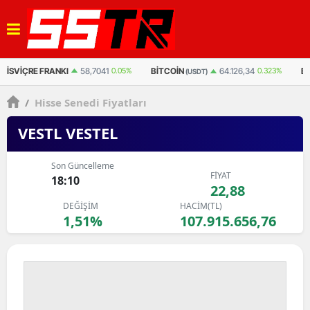
BITCOIN
BITCOIN
ET
64.126,34
0.323%
3.042.123
0.495%
(USDT)
(TL)
/
Hisse Senedi Fiyatları
VESTL VESTEL
Son Güncelleme
FİYAT
18:10
22,88
DEĞİŞİM
HACİM(TL)
1,51%
107.915.656,76