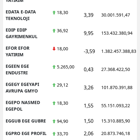
YATIRIM
EDATA E-DATA
18,30
3,39
30.001.591,47
TEKNOLOJI
EDIP EDIP
36,92
9,95
153.432.380,94
GAYRIMENKUL
EFOR EFOR
18,00
-3,59
1.382.457.388,83
YATIRIM
EGEEN EGE
5.265,00
0,43
27.368.422,50
ENDUSTRI
EGEGY EGEYAPI
29,12
3,26
101.870.391,88
AVRUPA GMYO
EGEPO NASMED
18,30
1,55
55.151.093,22
EGEPOL
1,50
EGGUB EGE GUBRE
15.310.885,90
94,90
2,06
EGPRO EGE PROFIL
20.873.746,18
33,70