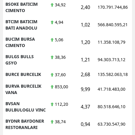
BSOKE BATICIM
34,92
2,40
170.791.744,86
CIMENTO
BTCIM BATICIM
4,94
1,02
566.840.595,21
BATI ANADOLU
BUCIM BURSA
5,06
1,20
11.358.108,79
CIMENTO
BULGS BULLS
38,36
1,21
94.303.713,12
GSYO
2,68
BURCE BURCELIK
135.582.063,18
37,60
BURVA BURCELIK
853,00
9,99
41.718.483,00
VANA
BVSAN
112,20
4,37
80.518.646,10
BULBULOGLU VINC
BYDNR BAYDONER
38,74
0,94
63.730.547,90
RESTORANLARI