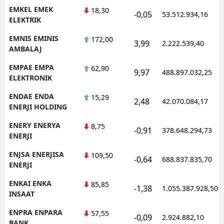
EMKEL EMEK
18,30
-0,05
53.512.934,16
ELEKTRIK
EMNIS EMINIS
172,00
3,99
2.222.539,40
AMBALAJ
EMPAE EMPA
62,90
9,97
488.897.032,25
ELEKTRONIK
ENDAE ENDA
15,29
2,48
42.070.084,17
ENERJI HOLDING
ENERY ENERYA
8,75
-0,91
378.648.294,73
ENERJI
ENJSA ENERJISA
109,50
-0,64
688.837.835,70
ENERJI
ENKAI ENKA
85,85
-1,38
1.055.387.928,50
INSAAT
ENPRA ENPARA
57,55
-0,09
2.924.882,10
BANK