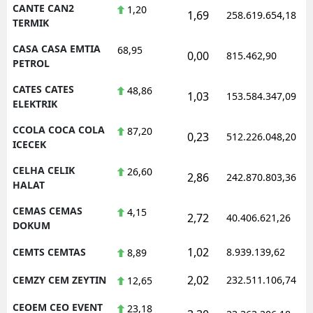
CANTE CAN2
1,20
1,69
258.619.654,18
TERMIK
CASA CASA EMTIA
68,95
0,00
815.462,90
PETROL
CATES CATES
48,86
1,03
153.584.347,09
ELEKTRIK
CCOLA COCA COLA
87,20
0,23
512.226.048,20
ICECEK
CELHA CELIK
26,60
2,86
242.870.803,36
HALAT
CEMAS CEMAS
4,15
2,72
40.406.621,26
DOKUM
1,02
CEMTS CEMTAS
8.939.139,62
8,89
2,02
CEMZY CEM ZEYTIN
232.511.106,74
12,65
CEOEM CEO EVENT
23,18