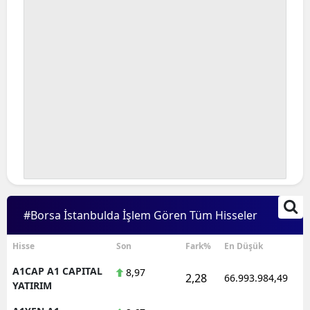
#Borsa İstanbulda İşlem Gören Tüm Hisseler
Hisse
Son
Fark%
En Düşük
A1CAP A1 CAPITAL
8,97
2,28
66.993.984,49
YATIRIM