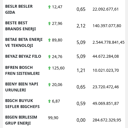
BESLR BESLER
12,47
0,65
22.092.677,61
GIDA
BESTE BEST
27,96
2,12
140.397.077,80
BRANDS ENERJI
BETAE BETA ENERJI
89,80
5,09
2.544.778.841,45
VE TEKNOLOJI
5,09
BEYAZ BEYAZ FILO
44.672.284,08
24,76
BFREN BOSCH
125,60
1,21
10.021.023,70
FREN SISTEMLERI
BIENY BIEN YAPI
20,06
0,65
23.720.472,46
URUNLERI
BIGCH BUYUK
6,87
0,59
49.069.851,87
SEFLER BIGCHEFS
BIGEN BIRLESIM
99,90
0,00
284.672.329,95
GRUP ENERJI