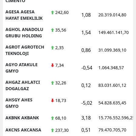
CIMENTO
AGESA AGESA
242,60
1,08
20.319.014,80
HAYAT EMEKLILIK
AGHOL ANADOLU
35,56
1,54
149.461.141,70
GRUBU HOLDING
AGROT AGROTECH
2,35
0,86
31.099.369,10
TEKNOLOJI
AGYO ATAKULE
7,34
-0,54
1.064.348,57
GMYO
AHGAZ AHLATCI
32,26
0,12
83.031.601,12
DOGALGAZ
AHSGY AHES
18,73
-5,02
54.828.635,45
GMYO
3,18
AKBNK AKBANK
15.776.552.596,25
68,10
0,51
AKCNS AKCANSA
79.470.705,70
237,30