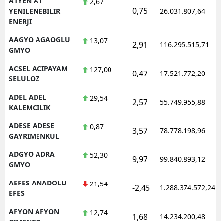
A1YEN A1
2,67
0,75
YENILENEBILIR
26.031.807,64
ENERJI
AAGYO AGAOGLU
13,07
2,91
116.295.515,71
GMYO
ACSEL ACIPAYAM
127,00
0,47
17.521.772,20
SELULOZ
ADEL ADEL
29,54
2,57
55.749.955,88
KALEMCILIK
ADESE ADESE
0,87
3,57
78.778.198,96
GAYRIMENKUL
ADGYO ADRA
52,30
9,97
99.840.893,12
GMYO
AEFES ANADOLU
21,54
-2,45
1.288.374.572,24
EFES
AFYON AFYON
12,74
1,68
14.234.200,48