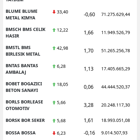
BLUME BLUME
33,40
-0,60
71.275.629,44
METAL KIMYA
BMSCH BMS CELIK
12,22
1,66
11.949.526,79
HASIR
BMSTL BMS
42,98
1,70
51.265.256,78
BIRLESIK METAL
BNTAS BANTAS
6,28
1,13
17.405.665,29
AMBALAJ
BOBET BOGAZICI
18,05
0,06
44.444.520,37
BETON SANAYI
BORLS BORLEASE
5,66
3,28
20.248.117,30
OTOMOTIV
1,61
BORSK BOR SEKER
18.993.051,08
5,68
-0,16
BOSSA BOSSA
9.014.507,93
6,23