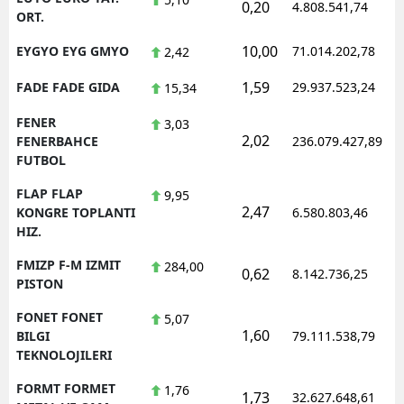
0,20
4.808.541,74
ORT.
10,00
EYGYO EYG GMYO
71.014.202,78
2,42
1,59
FADE FADE GIDA
29.937.523,24
15,34
FENER
3,03
2,02
FENERBAHCE
236.079.427,89
FUTBOL
FLAP FLAP
9,95
2,47
KONGRE TOPLANTI
6.580.803,46
HIZ.
FMIZP F-M IZMIT
284,00
0,62
8.142.736,25
PISTON
FONET FONET
5,07
1,60
BILGI
79.111.538,79
TEKNOLOJILERI
FORMT FORMET
1,76
1,73
32.627.648,61