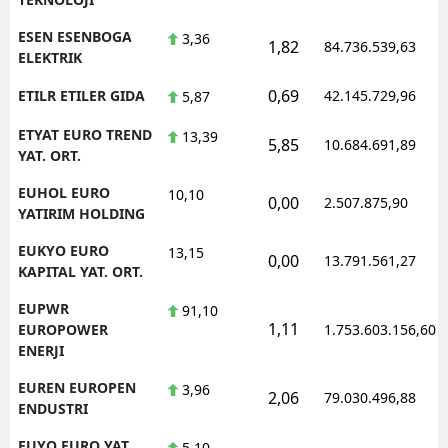
ESEN ESENBOGA
3,36
1,82
84.736.539,63
ELEKTRIK
0,69
ETILR ETILER GIDA
42.145.729,96
5,87
ETYAT EURO TREND
13,39
5,85
10.684.691,89
YAT. ORT.
EUHOL EURO
10,10
0,00
2.507.875,90
YATIRIM HOLDING
EUKYO EURO
13,15
0,00
13.791.561,27
KAPITAL YAT. ORT.
EUPWR
91,10
1,11
EUROPOWER
1.753.603.156,60
ENERJI
EUREN EUROPEN
3,96
2,06
79.030.496,88
ENDUSTRI
EUYO EURO YAT.
5,10