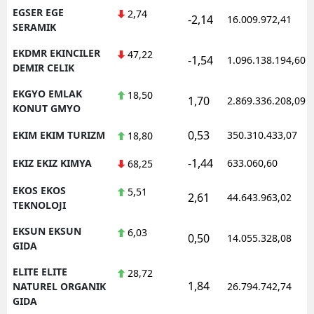
EGSER EGE
2,74
-2,14
16.009.972,41
SERAMIK
EKDMR EKINCILER
47,22
-1,54
1.096.138.194,60
DEMIR CELIK
EKGYO EMLAK
18,50
1,70
2.869.336.208,09
KONUT GMYO
0,53
EKIM EKIM TURIZM
350.310.433,07
18,80
-1,44
EKIZ EKIZ KIMYA
633.060,60
68,25
EKOS EKOS
5,51
2,61
44.643.963,02
TEKNOLOJI
EKSUN EKSUN
6,03
0,50
14.055.328,08
GIDA
ELITE ELITE
28,72
1,84
NATUREL ORGANIK
26.794.742,74
GIDA