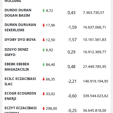
HOLDING
DURDO DURAN
4,72
0,43
7.363.730,57
DOGAN BASIM
DURKN DURUKAN
17,96
-1,59
16.637.068,71
SEKERLEME
-1,57
DYOBY DYO BOYA
10.161.561,83
12,50
DZGYO DENIZ
6,92
0,29
16.912.369,77
GMYO
EBEBK EBEBEK
84,40
0,48
27.449.785,95
MAGAZACILIK
ECILC ECZACIBASI
66,35
-2,21
140.919.194,95
ILAC
ECOGR ECOGREEN
33,02
-0,60
339.544.023,62
ENERJI
ECZYT ECZACIBASI
298,00
-0,25
56.645.818,00