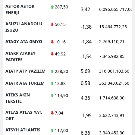
ASTOR ASTOR
287,50
3,42
6.096.065.717,00
ENERJI
ASUZU ANADOLU
50,15
-1,38
15.464.772,25
ISUZU
-1,84
ATAGY ATA GMYO
2.769.110,21
10,16
ATAKP ATAKEY
49,92
-1,54
7.345.982,85
PATATES
5,69
ATATP ATP YAZILIM
316.001.103,60
228,30
0,58
ATATR ATA TURIZM
363.043.021,56
13,88
ATEKS AKIN
114,90
4,36
1.714.638,90
TEKSTIL
ATLAS ATLAS YAT.
7,04
-1,95
3.622.743,91
ORT.
ATSYH ATLANTIS
117,00
6,36
3.340.452,30