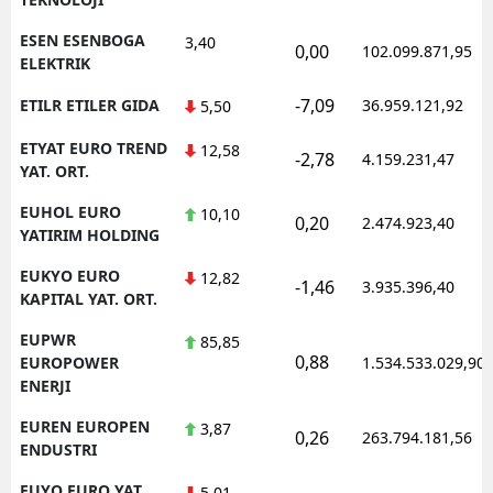
ESEN ESENBOGA
3,40
0,00
102.099.871,95
ELEKTRIK
-7,09
ETILR ETILER GIDA
36.959.121,92
5,50
ETYAT EURO TREND
12,58
-2,78
4.159.231,47
YAT. ORT.
EUHOL EURO
10,10
0,20
2.474.923,40
YATIRIM HOLDING
EUKYO EURO
12,82
-1,46
3.935.396,40
KAPITAL YAT. ORT.
EUPWR
85,85
0,88
EUROPOWER
1.534.533.029,90
ENERJI
EUREN EUROPEN
3,87
0,26
263.794.181,56
ENDUSTRI
EUYO EURO YAT.
5,01