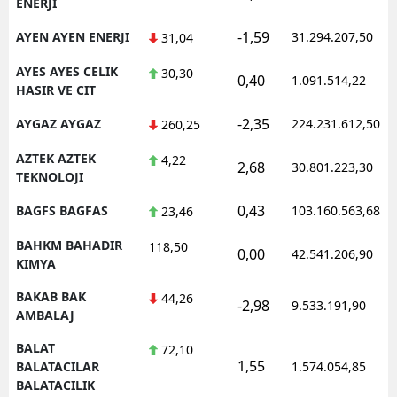
ENERJI
-1,59
AYEN AYEN ENERJI
31.294.207,50
31,04
AYES AYES CELIK
30,30
0,40
1.091.514,22
HASIR VE CIT
-2,35
AYGAZ AYGAZ
224.231.612,50
260,25
AZTEK AZTEK
4,22
2,68
30.801.223,30
TEKNOLOJI
0,43
BAGFS BAGFAS
103.160.563,68
23,46
BAHKM BAHADIR
118,50
0,00
42.541.206,90
KIMYA
BAKAB BAK
44,26
-2,98
9.533.191,90
AMBALAJ
BALAT
72,10
1,55
BALATACILAR
1.574.054,85
BALATACILIK