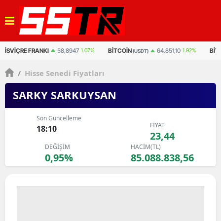
%
BITCOIN
BITCOIN
E
64.851,10
1.92%
3.071.012
1.975%
(USDT)
(TL)
/
Hisse Senedi Fiyatları
SARKY SARKUYSAN
Son Güncelleme
FİYAT
18:10
23,44
DEĞİŞİM
HACİM(TL)
0,95%
85.088.838,56