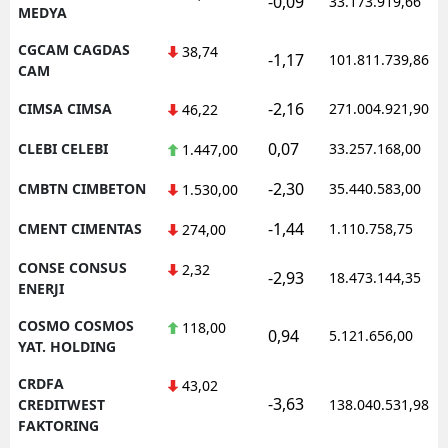
-0,09
33.173.919,66
MEDYA
CGCAM CAGDAS
38,74
-1,17
101.811.739,86
CAM
-2,16
CIMSA CIMSA
271.004.921,90
46,22
0,07
CLEBI CELEBI
33.257.168,00
1.447,00
-2,30
CMBTN CIMBETON
35.440.583,00
1.530,00
-1,44
CMENT CIMENTAS
1.110.758,75
274,00
CONSE CONSUS
2,32
-2,93
18.473.144,35
ENERJI
COSMO COSMOS
118,00
0,94
5.121.656,00
YAT. HOLDING
CRDFA
43,02
-3,63
CREDITWEST
138.040.531,98
FAKTORING