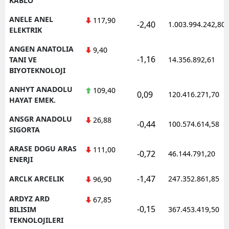
KABLO
ANELE ANEL
117,90
-2,40
1.003.994.242,80
ELEKTRIK
ANGEN ANATOLIA
9,40
-1,16
TANI VE
14.356.892,61
BIYOTEKNOLOJI
ANHYT ANADOLU
109,40
0,09
120.416.271,70
HAYAT EMEK.
ANSGR ANADOLU
26,88
-0,44
100.574.614,58
SIGORTA
ARASE DOGU ARAS
111,00
-0,72
46.144.791,20
ENERJI
-1,47
ARCLK ARCELIK
247.352.861,85
96,90
ARDYZ ARD
67,85
-0,15
BILISIM
367.453.419,50
TEKNOLOJILERI