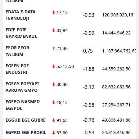
YATIRIM
EDATA E-DATA
17,13
-0,93
120.906.029,16
TEKNOLOJI
EDIP EDIP
33,84
-0,99
14.444.946,22
GAYRIMENKUL
EFOR EFOR
21,36
0,75
1.187.364.762,60
YATIRIM
EGEEN EGE
5.212,50
-1,88
44.559.262,50
ENDUSTRI
EGEGY EGEYAPI
30,30
-3,19
82.632.062,56
AVRUPA GMYO
EGEPO NASMED
18,12
-0,98
27.254.267,71
EGEPOL
-0,76
EGGUB EGE GUBRE
49.806.481,80
91,65
-0,53
EGPRO EGE PROFIL
24.318.416,96
33,60