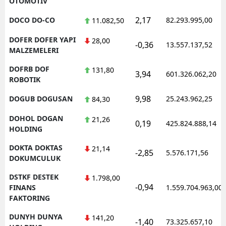
OTOMOTIV
2,17
DOCO DO-CO
82.293.995,00
11.082,50
DOFER DOFER YAPI
28,00
-0,36
13.557.137,52
MALZEMELERI
DOFRB DOF
131,80
3,94
601.326.062,20
ROBOTIK
9,98
DOGUB DOGUSAN
25.243.962,25
84,30
DOHOL DOGAN
21,26
0,19
425.824.888,14
HOLDING
DOKTA DOKTAS
21,14
-2,85
5.576.171,56
DOKUMCULUK
DSTKF DESTEK
1.798,00
-0,94
FINANS
1.559.704.963,00
FAKTORING
DUNYH DUNYA
141,20
-1,40
73.325.657,10