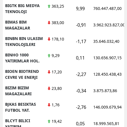
BIGTK BIG MEDYA
363,25
9,99
760.447.487,00
TEKNOLOJI
BIMAS BIM
383,00
-0,91
3.962.923.827,00
MAGAZALAR
BINBN BIN ULASIM
178,10
-1,17
35.646.032,40
TEKNOLOJILERI
BINHO 1000
9,29
0,11
130.656.907,15
YATIRIMLAR HOL.
BIOEN BIOTREND
17,20
-2,27
128.450.438,43
CEVRE VE ENERJI
BIZIM BIZIM
23,80
-0,34
3.875.873,86
MAGAZALARI
BJKAS BESIKTAS
1,76
-2,76
146.009.679,94
FUTBOL YAT.
BLCYT BILICI
19,42
0,05
18.999.565,81
YATIRIM