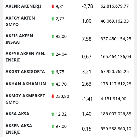
-2,78
AKENR AKENERJI
62.816.679,77
9,81
AKFGY AKFEN
2,77
1,09
40.069.162,33
GMYO
AKFIS AKFEN
93,00
7,58
337.450.154,25
INSAAT
AKFYE AKFEN YEN.
24,04
0,67
165.464.136,04
ENERJI
3,21
AKGRT AKSIGORTA
67.950.765,25
6,75
2,63
AKHAN AKHAN UN
175.117.612,28
43,70
AKMGY AKMERKEZ
230,80
-1,41
4.151.914,90
GMYO
1,40
AKSA AKSA
186.007.026,88
12,32
AKSEN AKSA
97,00
0,15
559.538.360,10
ENERJI