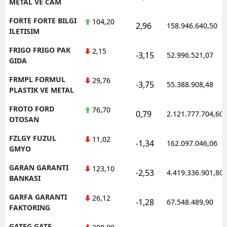
METAL VE CAM
FORTE FORTE BILGI
104,20
2,96
158.946.640,50
ILETISIM
FRIGO FRIGO PAK
2,15
-3,15
52.996.521,07
GIDA
FRMPL FORMUL
29,76
-3,75
55.388.908,48
PLASTIK VE METAL
FROTO FORD
76,70
0,79
2.121.777.704,60
OTOSAN
FZLGY FUZUL
11,02
-1,34
162.097.046,06
GMYO
GARAN GARANTI
123,10
-2,53
4.419.336.901,80
BANKASI
GARFA GARANTI
26,12
-1,28
67.548.489,90
FAKTORING
GATEG GATE