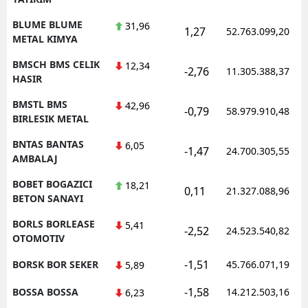
BLUME BLUME
31,96
1,27
52.763.099,20
METAL KIMYA
BMSCH BMS CELIK
12,34
-2,76
11.305.388,37
HASIR
BMSTL BMS
42,96
-0,79
58.979.910,48
BIRLESIK METAL
BNTAS BANTAS
6,05
-1,47
24.700.305,55
AMBALAJ
BOBET BOGAZICI
18,21
0,11
21.327.088,96
BETON SANAYI
BORLS BORLEASE
5,41
-2,52
24.523.540,82
OTOMOTIV
-1,51
BORSK BOR SEKER
45.766.071,19
5,89
-1,58
BOSSA BOSSA
14.212.503,16
6,23