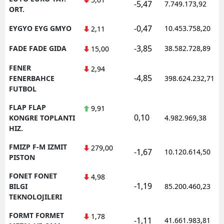
-5,47
7.749.173,92
ORT.
-0,47
EYGYO EYG GMYO
10.453.758,20
2,11
-3,85
FADE FADE GIDA
38.582.728,89
15,00
FENER
2,94
-4,85
FENERBAHCE
398.624.232,71
FUTBOL
FLAP FLAP
9,91
0,10
KONGRE TOPLANTI
4.982.969,38
HIZ.
FMIZP F-M IZMIT
279,00
-1,67
10.120.614,50
PISTON
FONET FONET
4,98
-1,19
BILGI
85.200.460,23
TEKNOLOJILERI
FORMT FORMET
1,78
-1,11
41.661.983,81