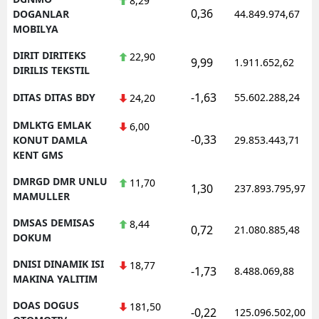
8,29
0,36
DOGANLAR
44.849.974,67
MOBILYA
DIRIT DIRITEKS
22,90
9,99
1.911.652,62
DIRILIS TEKSTIL
-1,63
DITAS DITAS BDY
55.602.288,24
24,20
DMLKTG EMLAK
6,00
-0,33
KONUT DAMLA
29.853.443,71
KENT GMS
DMRGD DMR UNLU
11,70
1,30
237.893.795,97
MAMULLER
DMSAS DEMISAS
8,44
0,72
21.080.885,48
DOKUM
DNISI DINAMIK ISI
18,77
-1,73
8.488.069,88
MAKINA YALITIM
DOAS DOGUS
181,50
-0,22
125.096.502,00