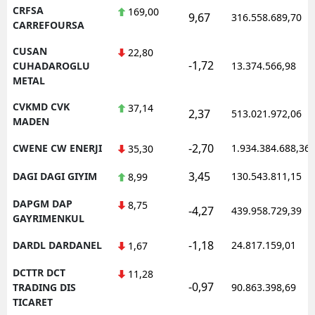
CRFSA
169,00
9,67
316.558.689,70
CARREFOURSA
CUSAN
22,80
-1,72
CUHADAROGLU
13.374.566,98
METAL
CVKMD CVK
37,14
2,37
513.021.972,06
MADEN
-2,70
CWENE CW ENERJI
1.934.384.688,36
35,30
3,45
DAGI DAGI GIYIM
130.543.811,15
8,99
DAPGM DAP
8,75
-4,27
439.958.729,39
GAYRIMENKUL
-1,18
DARDL DARDANEL
24.817.159,01
1,67
DCTTR DCT
11,28
-0,97
TRADING DIS
90.863.398,69
TICARET