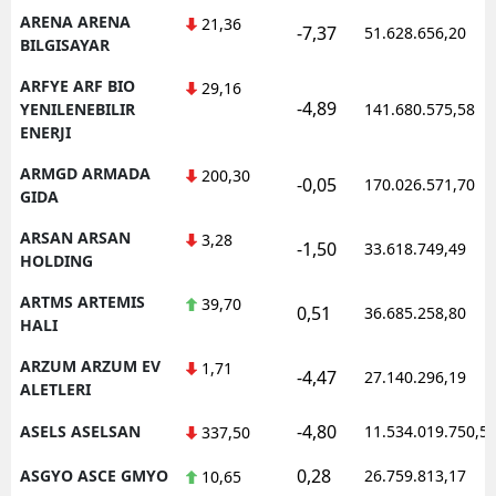
ARENA ARENA
21,36
-7,37
51.628.656,20
BILGISAYAR
ARFYE ARF BIO
29,16
-4,89
YENILENEBILIR
141.680.575,58
ENERJI
ARMGD ARMADA
200,30
-0,05
170.026.571,70
GIDA
ARSAN ARSAN
3,28
-1,50
33.618.749,49
HOLDING
ARTMS ARTEMIS
39,70
0,51
36.685.258,80
HALI
ARZUM ARZUM EV
1,71
-4,47
27.140.296,19
ALETLERI
-4,80
ASELS ASELSAN
11.534.019.750,5
337,50
0,28
ASGYO ASCE GMYO
26.759.813,17
10,65