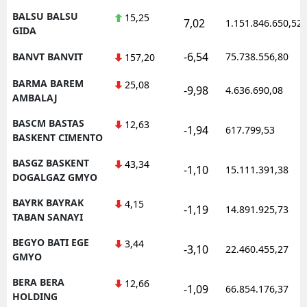
BALSU BALSU
15,25
7,02
1.151.846.650,52
GIDA
-6,54
BANVT BANVIT
75.738.556,80
157,20
BARMA BAREM
25,08
-9,98
4.636.690,08
AMBALAJ
BASCM BASTAS
12,63
-1,94
617.799,53
BASKENT CIMENTO
BASGZ BASKENT
43,34
-1,10
15.111.391,38
DOGALGAZ GMYO
BAYRK BAYRAK
4,15
-1,19
14.891.925,73
TABAN SANAYI
BEGYO BATI EGE
3,44
-3,10
22.460.455,27
GMYO
BERA BERA
12,66
-1,09
66.854.176,37
HOLDING