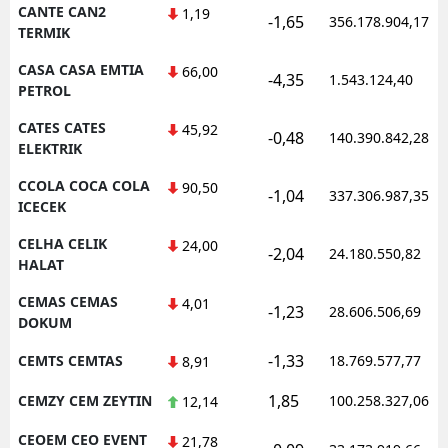
CANTE CAN2
1,19
-1,65
356.178.904,17
TERMIK
CASA CASA EMTIA
66,00
-4,35
1.543.124,40
PETROL
CATES CATES
45,92
-0,48
140.390.842,28
ELEKTRIK
CCOLA COCA COLA
90,50
-1,04
337.306.987,35
ICECEK
CELHA CELIK
24,00
-2,04
24.180.550,82
HALAT
CEMAS CEMAS
4,01
-1,23
28.606.506,69
DOKUM
-1,33
CEMTS CEMTAS
18.769.577,77
8,91
1,85
CEMZY CEM ZEYTIN
100.258.327,06
12,14
CEOEM CEO EVENT
21,78