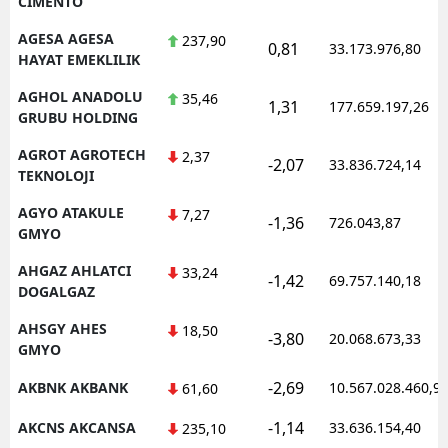
CIMENTO
AGESA AGESA
237,90
0,81
33.173.976,80
HAYAT EMEKLILIK
AGHOL ANADOLU
35,46
1,31
177.659.197,26
GRUBU HOLDING
AGROT AGROTECH
2,37
-2,07
33.836.724,14
TEKNOLOJI
AGYO ATAKULE
7,27
-1,36
726.043,87
GMYO
AHGAZ AHLATCI
33,24
-1,42
69.757.140,18
DOGALGAZ
AHSGY AHES
18,50
-3,80
20.068.673,33
GMYO
-2,69
AKBNK AKBANK
10.567.028.460,9
61,60
-1,14
AKCNS AKCANSA
33.636.154,40
235,10