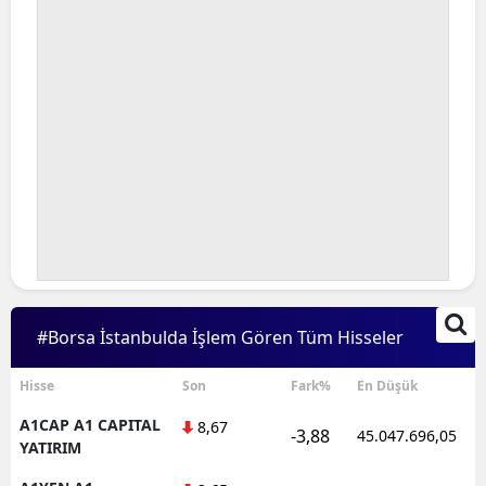
#Borsa İstanbulda İşlem Gören Tüm Hisseler
Hisse
Son
Fark%
En Düşük
A1CAP A1 CAPITAL
8,67
-3,88
45.047.696,05
YATIRIM