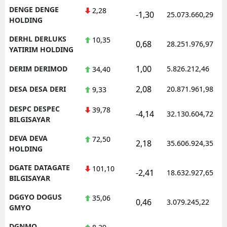
DENGE DENGE
2,28
-1,30
25.073.660,29
HOLDING
DERHL DERLUKS
10,35
0,68
28.251.976,97
YATIRIM HOLDING
1,00
DERIM DERIMOD
5.826.212,46
34,40
2,08
DESA DESA DERI
20.871.961,98
9,33
DESPC DESPEC
39,78
-4,14
32.130.604,72
BILGISAYAR
DEVA DEVA
72,50
2,18
35.606.924,35
HOLDING
DGATE DATAGATE
101,10
-2,41
18.632.927,65
BILGISAYAR
DGGYO DOGUS
35,06
0,46
3.079.245,22
GMYO
DGNMO