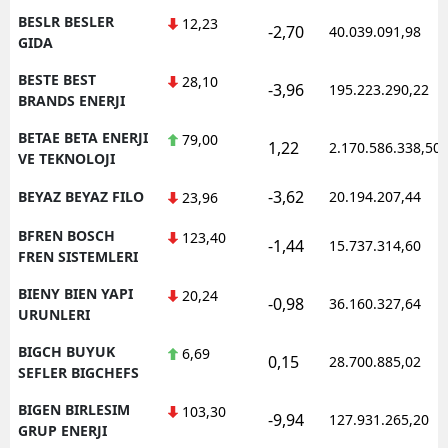
BESLR BESLER
12,23
-2,70
40.039.091,98
GIDA
BESTE BEST
28,10
-3,96
195.223.290,22
BRANDS ENERJI
BETAE BETA ENERJI
79,00
1,22
2.170.586.338,50
VE TEKNOLOJI
-3,62
BEYAZ BEYAZ FILO
20.194.207,44
23,96
BFREN BOSCH
123,40
-1,44
15.737.314,60
FREN SISTEMLERI
BIENY BIEN YAPI
20,24
-0,98
36.160.327,64
URUNLERI
BIGCH BUYUK
6,69
0,15
28.700.885,02
SEFLER BIGCHEFS
BIGEN BIRLESIM
103,30
-9,94
127.931.265,20
GRUP ENERJI