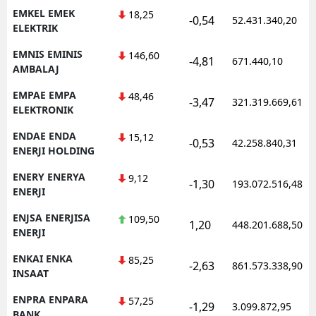
EMKEL EMEK
18,25
-0,54
52.431.340,20
ELEKTRIK
EMNIS EMINIS
146,60
-4,81
671.440,10
AMBALAJ
EMPAE EMPA
48,46
-3,47
321.319.669,61
ELEKTRONIK
ENDAE ENDA
15,12
-0,53
42.258.840,31
ENERJI HOLDING
ENERY ENERYA
9,12
-1,30
193.072.516,48
ENERJI
ENJSA ENERJISA
109,50
1,20
448.201.688,50
ENERJI
ENKAI ENKA
85,25
-2,63
861.573.338,90
INSAAT
ENPRA ENPARA
57,25
-1,29
3.099.872,95
BANK