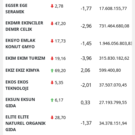
EGSER EGE
2,78
-1,77
17.608.155,77
SERAMIK
EKDMR EKINCILER
47,20
-2,96
731.464.680,08
DEMIR CELIK
EKGYO EMLAK
17,73
-1,45
1.946.056.803,83
KONUT GMYO
-3,96
EKIM EKIM TURIZM
315.830.182,62
19,16
2,06
EKIZ EKIZ KIMYA
599.400,80
69,20
EKOS EKOS
5,35
-2,01
37.507.070,45
TEKNOLOJI
EKSUN EKSUN
6,17
0,33
27.193.799,55
GIDA
ELITE ELITE
28,70
-1,37
NATUREL ORGANIK
34.378.151,94
GIDA