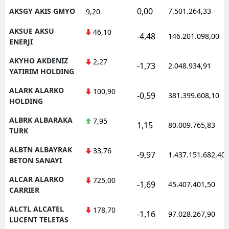
0,00
AKSGY AKIS GMYO
7.501.264,33
9,20
AKSUE AKSU
46,10
-4,48
146.201.098,00
ENERJI
AKYHO AKDENIZ
2,27
-1,73
2.048.934,91
YATIRIM HOLDING
ALARK ALARKO
100,90
-0,59
381.399.608,10
HOLDING
ALBRK ALBARAKA
7,95
1,15
80.009.765,83
TURK
ALBTN ALBAYRAK
33,76
-9,97
1.437.151.682,40
BETON SANAYI
ALCAR ALARKO
725,00
-1,69
45.407.401,50
CARRIER
ALCTL ALCATEL
178,70
-1,16
97.028.267,90
LUCENT TELETAS