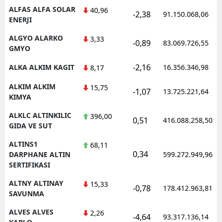
ALFAS ALFA SOLAR
40,96
-2,38
91.150.068,06
ENERJI
ALGYO ALARKO
3,33
-0,89
83.069.726,55
GMYO
-2,16
ALKA ALKIM KAGIT
16.356.346,98
8,17
ALKIM ALKIM
15,75
-1,07
13.725.221,64
KIMYA
ALKLC ALTINKILIC
396,00
0,51
416.088.258,50
GIDA VE SUT
ALTINS1
68,11
0,34
DARPHANE ALTIN
599.272.949,96
SERTIFIKASI
ALTNY ALTINAY
15,33
-0,78
178.412.963,81
SAVUNMA
ALVES ALVES
2,26
-4,64
93.317.136,14