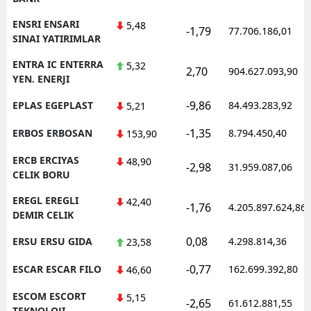
ENSRI ENSARI
5,48
-1,79
77.706.186,01
SINAI YATIRIMLAR
ENTRA IC ENTERRA
5,32
2,70
904.627.093,90
YEN. ENERJI
-9,86
EPLAS EGEPLAST
84.493.283,92
5,21
-1,35
ERBOS ERBOSAN
8.794.450,40
153,90
ERCB ERCIYAS
48,90
-2,98
31.959.087,06
CELIK BORU
EREGL EREGLI
42,40
-1,76
4.205.897.624,86
DEMIR CELIK
0,08
ERSU ERSU GIDA
4.298.814,36
23,58
-0,77
ESCAR ESCAR FILO
162.699.392,80
46,60
ESCOM ESCORT
5,15
-2,65
61.612.881,55
TEKNOLOJI