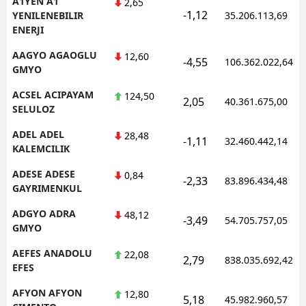
A1YEN A1
2,65
-1,12
YENILENEBILIR
35.206.113,69
ENERJI
AAGYO AGAOGLU
12,60
-4,55
106.362.022,64
GMYO
ACSEL ACIPAYAM
124,50
2,05
40.361.675,00
SELULOZ
ADEL ADEL
28,48
-1,11
32.460.442,14
KALEMCILIK
ADESE ADESE
0,84
-2,33
83.896.434,48
GAYRIMENKUL
ADGYO ADRA
48,12
-3,49
54.705.757,05
GMYO
AEFES ANADOLU
22,08
2,79
838.035.692,42
EFES
AFYON AFYON
12,80
5,18
45.982.960,57