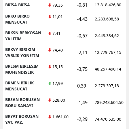
-0,81
BRISA BRISA
13.818.426,80
79,35
BRKO BIRKO
11,01
-4,43
2.283.608,58
MENSUCAT
BRKSN BERKOSAN
7,41
-0,67
2.443.334,62
YALITIM
BRKVY BIRIKIM
74,40
-2,11
12.779.767,15
VARLIK YONETIM
BRLSM BIRLESIM
15,15
-3,75
48.257.490,14
MUHENDISLIK
BRMEN BIRLIK
17,99
0,39
2.273.397,18
MENSUCAT
BRSAN BORUSAN
528,00
-1,49
789.243.604,50
BORU SANAYI
BRYAT BORUSAN
1.661,00
-2,29
74.470.535,00
YAT. PAZ.