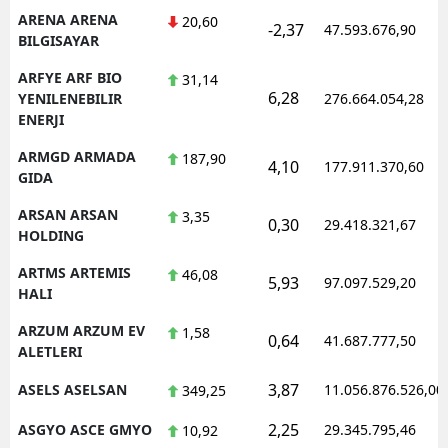
ARENA ARENA
20,60
-2,37
47.593.676,90
BILGISAYAR
ARFYE ARF BIO
31,14
6,28
YENILENEBILIR
276.664.054,28
ENERJI
ARMGD ARMADA
187,90
4,10
177.911.370,60
GIDA
ARSAN ARSAN
3,35
0,30
29.418.321,67
HOLDING
ARTMS ARTEMIS
46,08
5,93
97.097.529,20
HALI
ARZUM ARZUM EV
1,58
0,64
41.687.777,50
ALETLERI
3,87
ASELS ASELSAN
11.056.876.526,00
349,25
2,25
ASGYO ASCE GMYO
29.345.795,46
10,92