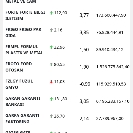
METAL VE CAM
FORTE FORTE BILGI
112,90
3,77
173.660.447,90
ILETISIM
FRIGO FRIGO PAK
2,16
3,85
76.828.444,91
GIDA
FRMPL FORMUL
32,96
1,60
89.910.434,12
PLASTIK VE METAL
FROTO FORD
80,55
1,90
1.526.775.842,40
OTOSAN
FZLGY FUZUL
11,03
-0,99
115.929.510,53
GMYO
GARAN GARANTI
131,80
3,05
6.195.283.157,10
BANKASI
GARFA GARANTI
26,70
2,14
27.789.967,00
FAKTORING
GATEG GATE