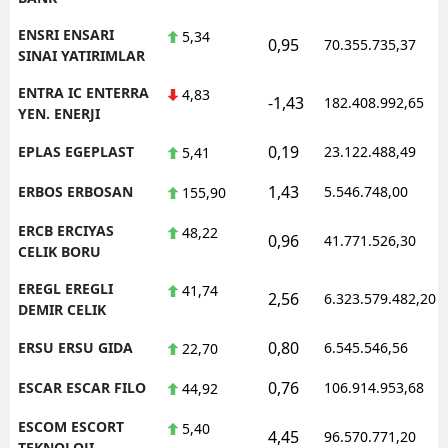
ENSRI ENSARI
5,34
0,95
70.355.735,37
SINAI YATIRIMLAR
ENTRA IC ENTERRA
4,83
-1,43
182.408.992,65
YEN. ENERJI
0,19
EPLAS EGEPLAST
23.122.488,49
5,41
1,43
ERBOS ERBOSAN
5.546.748,00
155,90
ERCB ERCIYAS
48,22
0,96
41.771.526,30
CELIK BORU
EREGL EREGLI
41,74
2,56
6.323.579.482,20
DEMIR CELIK
0,80
ERSU ERSU GIDA
6.545.546,56
22,70
0,76
ESCAR ESCAR FILO
106.914.953,68
44,92
ESCOM ESCORT
5,40
4,45
96.570.771,20
TEKNOLOJI