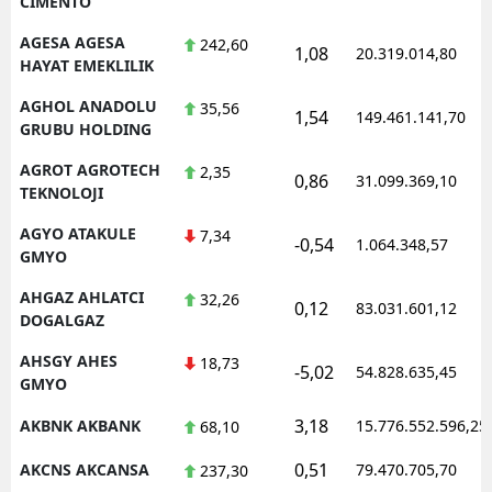
CIMENTO
AGESA AGESA
242,60
1,08
20.319.014,80
HAYAT EMEKLILIK
AGHOL ANADOLU
35,56
1,54
149.461.141,70
GRUBU HOLDING
AGROT AGROTECH
2,35
0,86
31.099.369,10
TEKNOLOJI
AGYO ATAKULE
7,34
-0,54
1.064.348,57
GMYO
AHGAZ AHLATCI
32,26
0,12
83.031.601,12
DOGALGAZ
AHSGY AHES
18,73
-5,02
54.828.635,45
GMYO
3,18
AKBNK AKBANK
15.776.552.596,25
68,10
0,51
AKCNS AKCANSA
79.470.705,70
237,30