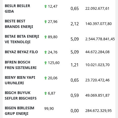
BESLR BESLER
12,47
0,65
22.092.677,61
GIDA
BESTE BEST
27,96
2,12
140.397.077,80
BRANDS ENERJI
BETAE BETA ENERJI
89,80
5,09
2.544.778.841,45
VE TEKNOLOJI
5,09
BEYAZ BEYAZ FILO
44.672.284,08
24,76
BFREN BOSCH
125,60
1,21
10.021.023,70
FREN SISTEMLERI
BIENY BIEN YAPI
20,06
0,65
23.720.472,46
URUNLERI
BIGCH BUYUK
6,87
0,59
49.069.851,87
SEFLER BIGCHEFS
BIGEN BIRLESIM
99,90
0,00
284.672.329,95
GRUP ENERJI