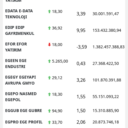
YATIRIM
EDATA E-DATA
18,30
3,39
30.001.591,47
TEKNOLOJI
EDIP EDIP
36,92
9,95
153.432.380,94
GAYRIMENKUL
EFOR EFOR
18,00
-3,59
1.382.457.388,83
YATIRIM
EGEEN EGE
5.265,00
0,43
27.368.422,50
ENDUSTRI
EGEGY EGEYAPI
29,12
3,26
101.870.391,88
AVRUPA GMYO
EGEPO NASMED
18,30
1,55
55.151.093,22
EGEPOL
1,50
EGGUB EGE GUBRE
15.310.885,90
94,90
2,06
EGPRO EGE PROFIL
20.873.746,18
33,70