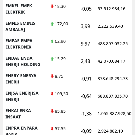
EMKEL EMEK
18,30
-0,05
53.512.934,16
ELEKTRIK
EMNIS EMINIS
172,00
3,99
2.222.539,40
AMBALAJ
EMPAE EMPA
62,90
9,97
488.897.032,25
ELEKTRONIK
ENDAE ENDA
15,29
2,48
42.070.084,17
ENERJI HOLDING
ENERY ENERYA
8,75
-0,91
378.648.294,73
ENERJI
ENJSA ENERJISA
109,50
-0,64
688.837.835,70
ENERJI
ENKAI ENKA
85,85
-1,38
1.055.387.928,50
INSAAT
ENPRA ENPARA
57,55
-0,09
2.924.882,10
BANK