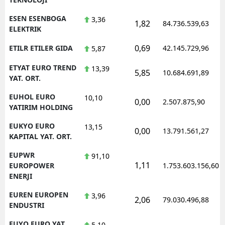
ESEN ESENBOGA
3,36
1,82
84.736.539,63
ELEKTRIK
0,69
ETILR ETILER GIDA
42.145.729,96
5,87
ETYAT EURO TREND
13,39
5,85
10.684.691,89
YAT. ORT.
EUHOL EURO
10,10
0,00
2.507.875,90
YATIRIM HOLDING
EUKYO EURO
13,15
0,00
13.791.561,27
KAPITAL YAT. ORT.
EUPWR
91,10
1,11
EUROPOWER
1.753.603.156,60
ENERJI
EUREN EUROPEN
3,96
2,06
79.030.496,88
ENDUSTRI
EUYO EURO YAT.
5,10