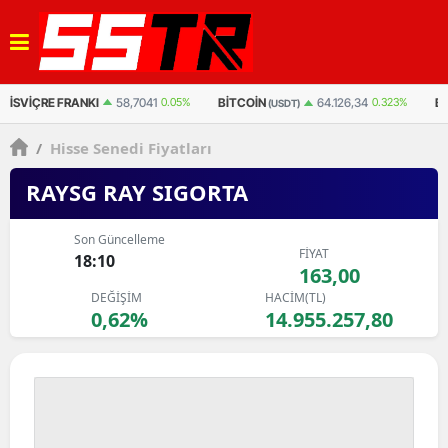
BITCOIN
BITCOIN
ET
64.126,34
0.323%
3.042.123
0.495%
(USDT)
(TL)
/
Hisse Senedi Fiyatları
RAYSG RAY SIGORTA
Son Güncelleme
FİYAT
18:10
163,00
DEĞİŞİM
HACİM(TL)
0,62%
14.955.257,80