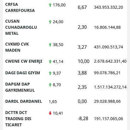
CRFSA
176,00
6,67
343.953.332,20
CARREFOURSA
CUSAN
24,00
2,30
CUHADAROGLU
16.806.144,88
METAL
CVKMD CVK
38,50
3,27
431.090.513,74
MADEN
10,00
CWENE CW ENERJI
2.678.642.331,40
41,14
3,88
DAGI DAGI GIYIM
99.078.786,21
9,37
DAPGM DAP
8,70
2,35
1.517.134.272,14
GAYRIMENKUL
0,00
DARDL DARDANEL
29.028.988,66
1,65
DCTTR DCT
10,41
-8,28
TRADING DIS
191.157.065,06
TICARET