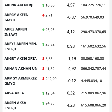
4,57
AKENR AKENERJI
104.225.726,11
10,30
AKFGY AKFEN
2,71
-0,37
56.970.649,03
GMYO
AKFIS AKFEN
95,95
4,12
290.473.378,65
INSAAT
AKFYE AKFEN YEN.
23,82
0,93
161.602.632,56
ENERJI
-1,19
AKGRT AKSIGORTA
30.868.168,33
6,63
-4,92
AKHAN AKHAN UN
366.342.707,44
41,32
AKMGY AKMERKEZ
242,90
-0,12
4.445.834,10
GMYO
0,32
AKSA AKSA
215.809.862,96
12,54
AKSEN AKSA
94,85
4,23
615.608.066,20
ENERJI