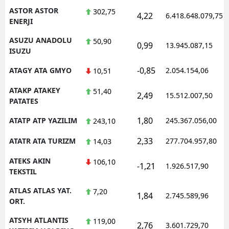
ASTOR ASTOR
302,75
4,22
6.418.648.079,75
ENERJI
ASUZU ANADOLU
50,90
0,99
13.945.087,15
ISUZU
-0,85
ATAGY ATA GMYO
2.054.154,06
10,51
ATAKP ATAKEY
51,40
2,49
15.512.007,50
PATATES
1,80
ATATP ATP YAZILIM
245.367.056,00
243,10
2,33
ATATR ATA TURIZM
277.704.957,80
14,03
ATEKS AKIN
106,10
-1,21
1.926.517,90
TEKSTIL
ATLAS ATLAS YAT.
7,20
1,84
2.745.589,96
ORT.
ATSYH ATLANTIS
119,00
2,76
3.601.729,70