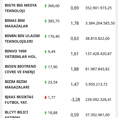
BIGTK BIG MEDYA
366,00
0,69
352.901.973,25
TEKNOLOJI
BIMAS BIM
385,75
1,78
3.384.264.585,50
MAGAZALAR
BINBN BIN ULASIM
176,40
0,63
38.810.822,60
TEKNOLOJILERI
BINHO 1000
9,49
1,61
137.428.420,87
YATIRIMLAR HOL.
BIOEN BIOTREND
17,90
1,88
81.987.843,82
CEVRE VE ENERJI
BIZIM BIZIM
23,54
1,47
5.950.213,72
MAGAZALARI
BJKAS BESIKTAS
1,77
-3,28
239.092.328,41
FUTBOL YAT.
BLCYT BILICI
18,88
0,59
37.392.961,60
YATIRIM