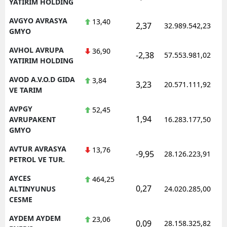
YATIRIM HOLDING
AVGYO AVRASYA
13,40
2,37
32.989.542,23
GMYO
AVHOL AVRUPA
36,90
-2,38
57.553.981,02
YATIRIM HOLDING
AVOD A.V.O.D GIDA
3,84
3,23
20.571.111,92
VE TARIM
AVPGY
52,45
1,94
AVRUPAKENT
16.283.177,50
GMYO
AVTUR AVRASYA
13,76
-9,95
28.126.223,91
PETROL VE TUR.
AYCES
464,25
0,27
ALTINYUNUS
24.020.285,00
CESME
AYDEM AYDEM
23,06
0,09
28.158.325,82