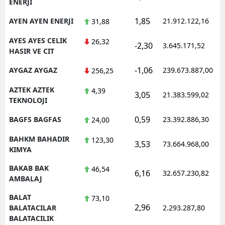
ENERJI
1,85
AYEN AYEN ENERJI
21.912.122,16
31,88
AYES AYES CELIK
26,32
-2,30
3.645.171,52
HASIR VE CIT
-1,06
AYGAZ AYGAZ
239.673.887,00
256,25
AZTEK AZTEK
4,39
3,05
21.383.599,02
TEKNOLOJI
0,59
BAGFS BAGFAS
23.392.886,30
24,00
BAHKM BAHADIR
123,30
3,53
73.664.968,00
KIMYA
BAKAB BAK
46,54
6,16
32.657.230,82
AMBALAJ
BALAT
73,10
2,96
BALATACILAR
2.293.287,80
BALATACILIK