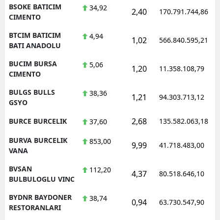
BSOKE BATICIM
34,92
2,40
170.791.744,86
CIMENTO
BTCIM BATICIM
4,94
1,02
566.840.595,21
BATI ANADOLU
BUCIM BURSA
5,06
1,20
11.358.108,79
CIMENTO
BULGS BULLS
38,36
1,21
94.303.713,12
GSYO
2,68
BURCE BURCELIK
135.582.063,18
37,60
BURVA BURCELIK
853,00
9,99
41.718.483,00
VANA
BVSAN
112,20
4,37
80.518.646,10
BULBULOGLU VINC
BYDNR BAYDONER
38,74
0,94
63.730.547,90
RESTORANLARI