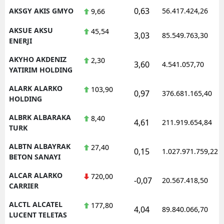
0,63
AKSGY AKIS GMYO
56.417.424,26
9,66
AKSUE AKSU
45,54
3,03
85.549.763,30
ENERJI
AKYHO AKDENIZ
2,30
3,60
4.541.057,70
YATIRIM HOLDING
ALARK ALARKO
103,90
0,97
376.681.165,40
HOLDING
ALBRK ALBARAKA
8,40
4,61
211.919.654,84
TURK
ALBTN ALBAYRAK
27,40
0,15
1.027.971.759,22
BETON SANAYI
ALCAR ALARKO
720,00
-0,07
20.567.418,50
CARRIER
ALCTL ALCATEL
177,80
4,04
89.840.066,70
LUCENT TELETAS