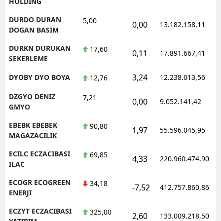
HOLDING
DURDO DURAN
5,00
0,00
13.182.158,11
DOGAN BASIM
DURKN DURUKAN
17,60
0,11
17.891.667,41
SEKERLEME
3,24
DYOBY DYO BOYA
12.238.013,56
12,76
DZGYO DENIZ
7,21
0,00
9.052.141,42
GMYO
EBEBK EBEBEK
90,80
1,97
55.596.045,95
MAGAZACILIK
ECILC ECZACIBASI
69,85
4,33
220.960.474,90
ILAC
ECOGR ECOGREEN
34,18
-7,52
412.757.860,86
ENERJI
ECZYT ECZACIBASI
325,00
2,60
133.009.218,50