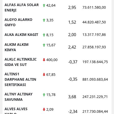
ALFAS ALFA SOLAR
42,64
2,95
73.611.580,00
ENERJI
ALGYO ALARKO
3,35
1,52
44.820.487,50
GMYO
2,00
ALKA ALKIM KAGIT
13.317.197,86
8,15
ALKIM ALKIM
15,67
2,42
27.858.197,93
KIMYA
ALKLC ALTINKILIC
400,00
-0,37
197.138.644,75
GIDA VE SUT
ALTINS1
67,85
-0,35
DARPHANE ALTIN
881.093.683,64
SERTIFIKASI
ALTNY ALTINAY
15,78
3,68
247.231.229,71
SAVUNMA
ALVES ALVES
2,09
-2,34
217.730.084,44