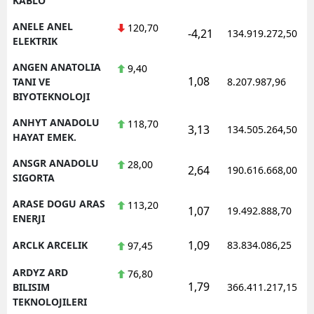
KABLO
ANELE ANEL
120,70
-4,21
134.919.272,50
ELEKTRIK
ANGEN ANATOLIA
9,40
1,08
TANI VE
8.207.987,96
BIYOTEKNOLOJI
ANHYT ANADOLU
118,70
3,13
134.505.264,50
HAYAT EMEK.
ANSGR ANADOLU
28,00
2,64
190.616.668,00
SIGORTA
ARASE DOGU ARAS
113,20
1,07
19.492.888,70
ENERJI
1,09
ARCLK ARCELIK
83.834.086,25
97,45
ARDYZ ARD
76,80
1,79
BILISIM
366.411.217,15
TEKNOLOJILERI