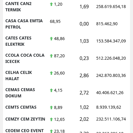
CANTE CAN2
1,20
1,69
258.619.654,18
TERMIK
CASA CASA EMTIA
68,95
0,00
815.462,90
PETROL
CATES CATES
48,86
1,03
153.584.347,09
ELEKTRIK
CCOLA COCA COLA
87,20
0,23
512.226.048,20
ICECEK
CELHA CELIK
26,60
2,86
242.870.803,36
HALAT
CEMAS CEMAS
4,15
2,72
40.406.621,26
DOKUM
1,02
CEMTS CEMTAS
8.939.139,62
8,89
2,02
CEMZY CEM ZEYTIN
232.511.106,74
12,65
CEOEM CEO EVENT
23,18