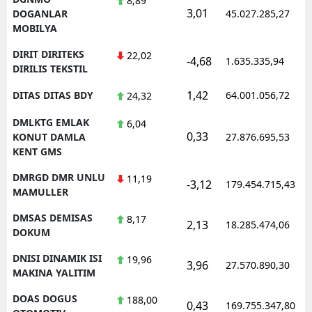
8,89
3,01
DOGANLAR
45.027.285,27
MOBILYA
DIRIT DIRITEKS
22,02
-4,68
1.635.335,94
DIRILIS TEKSTIL
1,42
DITAS DITAS BDY
64.001.056,72
24,32
DMLKTG EMLAK
6,04
0,33
KONUT DAMLA
27.876.695,53
KENT GMS
DMRGD DMR UNLU
11,19
-3,12
179.454.715,43
MAMULLER
DMSAS DEMISAS
8,17
2,13
18.285.474,06
DOKUM
DNISI DINAMIK ISI
19,96
3,96
27.570.890,30
MAKINA YALITIM
DOAS DOGUS
188,00
0,43
169.755.347,80