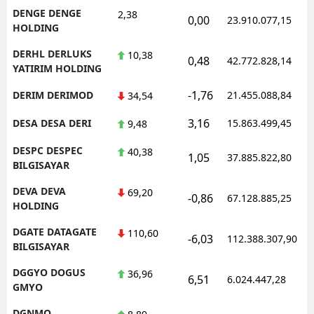
DENGE DENGE
2,38
0,00
23.910.077,15
HOLDING
DERHL DERLUKS
10,38
0,48
42.772.828,14
YATIRIM HOLDING
-1,76
DERIM DERIMOD
21.455.088,84
34,54
3,16
DESA DESA DERI
15.863.499,45
9,48
DESPC DESPEC
40,38
1,05
37.885.822,80
BILGISAYAR
DEVA DEVA
69,20
-0,86
67.128.885,25
HOLDING
DGATE DATAGATE
110,60
-6,03
112.388.307,90
BILGISAYAR
DGGYO DOGUS
36,96
6,51
6.024.447,28
GMYO
DGNMO