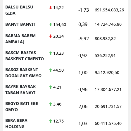
BALSU BALSU
14,22
-1,73
691.954.083,26
GIDA
0,39
BANVT BANVIT
14.724.746,80
154,60
BARMA BAREM
20,34
-9,92
808.982,82
AMBALAJ
BASCM BASTAS
13,23
0,92
536.252,91
BASKENT CIMENTO
BASGZ BASKENT
44,50
1,00
9.512.920,50
DOGALGAZ GMYO
BAYRK BAYRAK
4,21
0,96
17.304.677,21
TABAN SANAYI
BEGYO BATI EGE
3,46
2,06
20.691.731,57
GMYO
BERA BERA
12,75
1,03
60.411.575,40
HOLDING