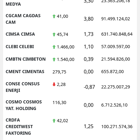
3,30
23.363.206,18
MEDYA
CGCAM CAGDAS
41,00
3,80
91.499.124,02
CAM
1,73
CIMSA CIMSA
631.740.848,64
45,74
1,10
CLEBI CELEBI
57.009.597,00
1.466,00
0,39
CMBTN CIMBETON
21.594.826,00
1.540,00
0,00
CMENT CIMENTAS
655.872,00
279,75
CONSE CONSUS
2,28
-0,87
22.275.007,29
ENERJI
COSMO COSMOS
116,30
0,00
6.712.526,10
YAT. HOLDING
CRDFA
42,02
1,25
CREDITWEST
100.271.574,36
FAKTORING