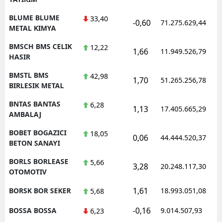
BLUME BLUME
33,40
-0,60
71.275.629,44
METAL KIMYA
BMSCH BMS CELIK
12,22
1,66
11.949.526,79
HASIR
BMSTL BMS
42,98
1,70
51.265.256,78
BIRLESIK METAL
BNTAS BANTAS
6,28
1,13
17.405.665,29
AMBALAJ
BOBET BOGAZICI
18,05
0,06
44.444.520,37
BETON SANAYI
BORLS BORLEASE
5,66
3,28
20.248.117,30
OTOMOTIV
1,61
BORSK BOR SEKER
18.993.051,08
5,68
-0,16
BOSSA BOSSA
9.014.507,93
6,23