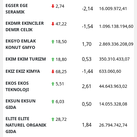
EGSER EGE
2,74
-2,14
16.009.972,41
SERAMIK
EKDMR EKINCILER
47,22
-1,54
1.096.138.194,60
DEMIR CELIK
EKGYO EMLAK
18,50
1,70
2.869.336.208,09
KONUT GMYO
0,53
EKIM EKIM TURIZM
350.310.433,07
18,80
-1,44
EKIZ EKIZ KIMYA
633.060,60
68,25
EKOS EKOS
5,51
2,61
44.643.963,02
TEKNOLOJI
EKSUN EKSUN
6,03
0,50
14.055.328,08
GIDA
ELITE ELITE
28,72
1,84
NATUREL ORGANIK
26.794.742,74
GIDA