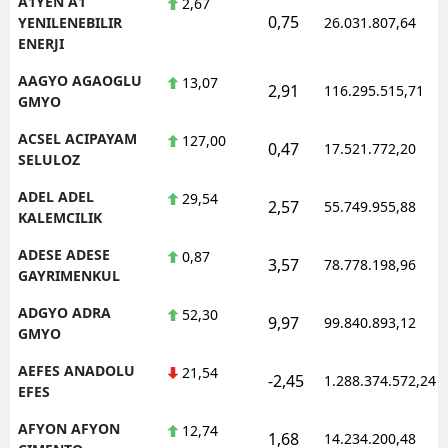
A1YEN A1
2,67
0,75
YENILENEBILIR
26.031.807,64
ENERJI
AAGYO AGAOGLU
13,07
2,91
116.295.515,71
GMYO
ACSEL ACIPAYAM
127,00
0,47
17.521.772,20
SELULOZ
ADEL ADEL
29,54
2,57
55.749.955,88
KALEMCILIK
ADESE ADESE
0,87
3,57
78.778.198,96
GAYRIMENKUL
ADGYO ADRA
52,30
9,97
99.840.893,12
GMYO
AEFES ANADOLU
21,54
-2,45
1.288.374.572,24
EFES
AFYON AFYON
12,74
1,68
14.234.200,48