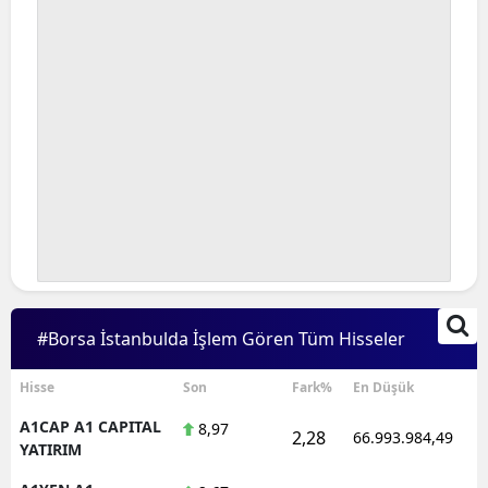
#Borsa İstanbulda İşlem Gören Tüm Hisseler
Hisse
Son
Fark%
En Düşük
A1CAP A1 CAPITAL
8,97
2,28
66.993.984,49
YATIRIM