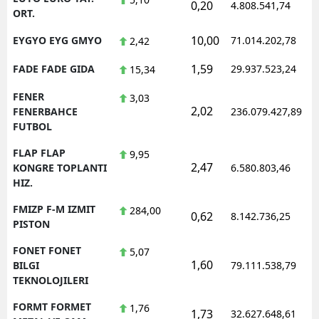
0,20
4.808.541,74
ORT.
10,00
EYGYO EYG GMYO
71.014.202,78
2,42
1,59
FADE FADE GIDA
29.937.523,24
15,34
FENER
3,03
2,02
FENERBAHCE
236.079.427,89
FUTBOL
FLAP FLAP
9,95
2,47
KONGRE TOPLANTI
6.580.803,46
HIZ.
FMIZP F-M IZMIT
284,00
0,62
8.142.736,25
PISTON
FONET FONET
5,07
1,60
BILGI
79.111.538,79
TEKNOLOJILERI
FORMT FORMET
1,76
1,73
32.627.648,61