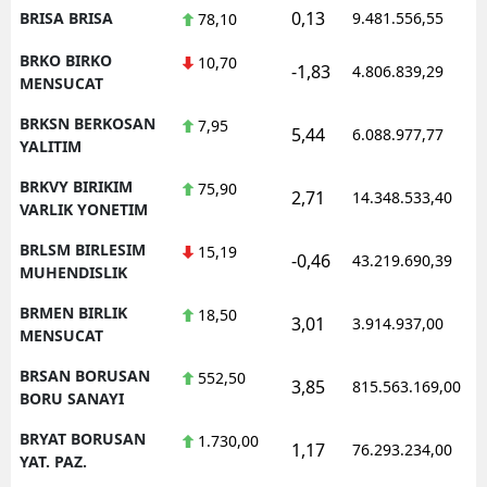
0,13
BRISA BRISA
9.481.556,55
78,10
BRKO BIRKO
10,70
-1,83
4.806.839,29
MENSUCAT
BRKSN BERKOSAN
7,95
5,44
6.088.977,77
YALITIM
BRKVY BIRIKIM
75,90
2,71
14.348.533,40
VARLIK YONETIM
BRLSM BIRLESIM
15,19
-0,46
43.219.690,39
MUHENDISLIK
BRMEN BIRLIK
18,50
3,01
3.914.937,00
MENSUCAT
BRSAN BORUSAN
552,50
3,85
815.563.169,00
BORU SANAYI
BRYAT BORUSAN
1.730,00
1,17
76.293.234,00
YAT. PAZ.