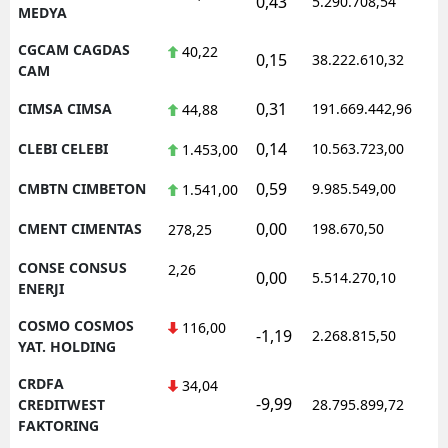
0,43
5.290.708,54
1
MEDYA
CGCAM CAGDAS
40,22
0,15
38.222.610,32
1
CAM
0,31
CIMSA CIMSA
191.669.442,96
1
44,88
0,14
CLEBI CELEBI
10.563.723,00
1
1.453,00
0,59
CMBTN CIMBETON
9.985.549,00
1
1.541,00
0,00
CMENT CIMENTAS
198.670,50
1
278,25
CONSE CONSUS
2,26
0,00
5.514.270,10
1
ENERJI
COSMO COSMOS
116,00
-1,19
2.268.815,50
1
YAT. HOLDING
CRDFA
34,04
-9,99
1
CREDITWEST
28.795.899,72
FAKTORING