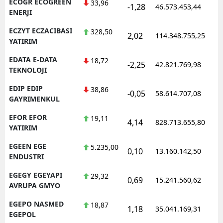
ECOGR ECOGREEN
33,96
-1,28
46.573.453,44
1
ENERJI
ECZYT ECZACIBASI
328,50
2,02
114.348.755,25
1
YATIRIM
EDATA E-DATA
18,72
-2,25
42.821.769,98
1
TEKNOLOJI
EDIP EDIP
38,86
-0,05
58.614.707,08
1
GAYRIMENKUL
EFOR EFOR
19,11
4,14
828.713.655,80
1
YATIRIM
EGEEN EGE
5.235,00
0,10
13.160.142,50
1
ENDUSTRI
EGEGY EGEYAPI
29,32
0,69
15.241.560,62
1
AVRUPA GMYO
EGEPO NASMED
18,87
1,18
35.041.169,31
1
EGEPOL