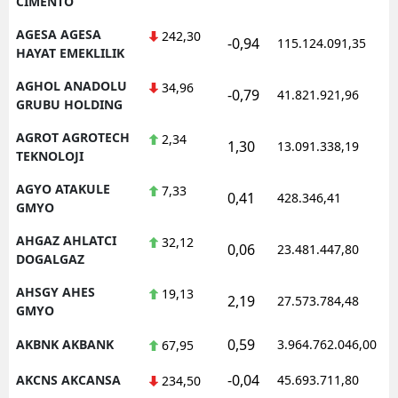
CIMENTO
AGESA AGESA
242,30
-0,94
115.124.091,35
1
HAYAT EMEKLILIK
AGHOL ANADOLU
34,96
-0,79
41.821.921,96
1
GRUBU HOLDING
AGROT AGROTECH
2,34
1,30
13.091.338,19
1
TEKNOLOJI
AGYO ATAKULE
7,33
0,41
428.346,41
1
GMYO
AHGAZ AHLATCI
32,12
0,06
23.481.447,80
1
DOGALGAZ
AHSGY AHES
19,13
2,19
27.573.784,48
1
GMYO
0,59
AKBNK AKBANK
3.964.762.046,00
1
67,95
-0,04
AKCNS AKCANSA
45.693.711,80
1
234,50