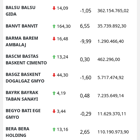
BALSU BALSU
14,09
-1,05
362.154.765,02
1
GIDA
6,55
BANVT BANVIT
35.739.892,30
1
164,30
BARMA BAREM
16,48
-9,99
1.290.466,40
1
AMBALAJ
BASCM BASTAS
13,24
0,30
462.296,00
1
BASKENT CIMENTO
BASGZ BASKENT
44,30
-1,60
5.717.474,92
1
DOGALGAZ GMYO
BAYRK BAYRAK
4,19
0,48
7.235.649,14
1
TABAN SANAYI
BEGYO BATI EGE
3,44
-0,29
11.629.370,11
1
GMYO
BERA BERA
13,16
2,65
110.190.973,90
1
HOLDING