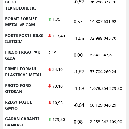
-0,57
1
BILGI
36.258.377,70
TEKNOLOJILERI
FORMT FORMET
1,75
0,57
14.807.531,92
1
METAL VE CAM
FORTE FORTE BILGI
113,40
-1,05
72.988.045,70
1
ILETISIM
FRIGO FRIGO PAK
2,19
0,00
6.840.347,61
1
GIDA
FRMPL FORMUL
34,16
-1,67
53.704.260,24
1
PLASTIK VE METAL
FROTO FORD
79,10
-1,68
1.078.854.229,80
1
OTOSAN
FZLGY FUZUL
10,93
-0,64
66.129.040,29
1
GMYO
GARAN GARANTI
129,80
0,08
2.258.342.109,00
1
BANKASI