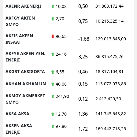
0,50
AKENR AKENERJI
31.803.172,44
1
10,08
AKFGY AKFEN
2,70
0,75
10.215.325,14
1
GMYO
AKFIS AKFEN
96,65
-1,68
129.013.845,00
1
INSAAT
AKFYE AKFEN YEN.
24,16
3,25
86.815.475,76
1
ENERJI
0,46
AKGRT AKSIGORTA
18.817.104,81
1
6,55
0,15
AKHAN AKHAN UN
113.072.073,86
1
40,08
AKMGY AKMERKEZ
241,90
0,12
2.412.420,50
1
GMYO
1,36
AKSA AKSA
141.743.643,82
1
12,70
AKSEN AKSA
97,80
1,72
169.442.718,25
1
ENERJI