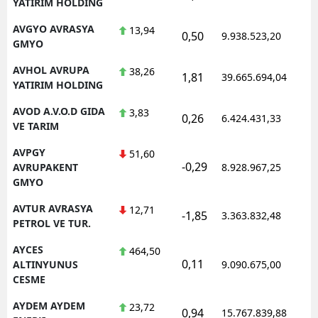
YATIRIM HOLDING
AVGYO AVRASYA
13,94
0,50
9.938.523,20
1
GMYO
AVHOL AVRUPA
38,26
1,81
39.665.694,04
1
YATIRIM HOLDING
AVOD A.V.O.D GIDA
3,83
0,26
6.424.431,33
1
VE TARIM
AVPGY
51,60
-0,29
1
AVRUPAKENT
8.928.967,25
GMYO
AVTUR AVRASYA
12,71
-1,85
3.363.832,48
1
PETROL VE TUR.
AYCES
464,50
0,11
1
ALTINYUNUS
9.090.675,00
CESME
AYDEM AYDEM
23,72
0,94
15.767.839,88
1