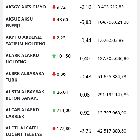
-0,10
AKSGY AKIS GMYO
3.403.212,83
1
9,72
AKSUE AKSU
43,60
-5,83
104.756.621,30
1
ENERJI
AKYHO AKDENIZ
2,25
-0,44
1.026.503,89
1
YATIRIM HOLDING
ALARK ALARKO
101,50
0,40
127.205.636,80
1
HOLDING
ALBRK ALBARAKA
8,36
-0,48
51.655.384,73
1
TURK
ALBTN ALBAYRAK
26,04
0,08
291.192.147,86
1
BETON SANAYI
ALCAR ALARKO
714,00
0,92
13.797.968,00
1
CARRIER
ALCTL ALCATEL
177,80
-2,25
42.517.880,60
1
LUCENT TELETAS