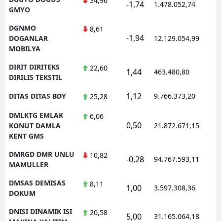
34,96
-1,74
1.478.052,74
1
GMYO
DGNMO
8,61
-1,94
1
DOGANLAR
12.129.054,99
MOBILYA
DIRIT DIRITEKS
22,60
1,44
463.480,80
1
DIRILIS TEKSTIL
1,12
DITAS DITAS BDY
9.766.373,20
1
25,28
DMLKTG EMLAK
6,06
0,50
1
KONUT DAMLA
21.872.671,15
KENT GMS
DMRGD DMR UNLU
10,82
-0,28
94.767.593,11
1
MAMULLER
DMSAS DEMISAS
8,11
1,00
3.597.308,36
1
DOKUM
DNISI DINAMIK ISI
20,58
5,00
31.165.064,18
1