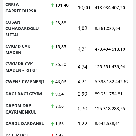
CRFSA
191,40
10,00
418.034.407,20
1
CARREFOURSA
CUSAN
23,88
1,02
1
CUHADAROGLU
8.561.037,94
METAL
CVKMD CVK
15,85
4,21
473.494.518,10
1
MADEN
CVKMDR CVK
25,20
4,74
125.551.436,94
1
MADEN - RHKP
4,21
CWENE CW ENERJI
5.398.182.442,62
1
46,06
2,99
DAGI DAGI GIYIM
89.951.754,81
1
9,64
DAPGM DAP
8,66
0,70
125.318.288,55
1
GAYRIMENKUL
1,22
DARDL DARDANEL
8.942.588,61
1
1,66
DCTTR DCT
8,44