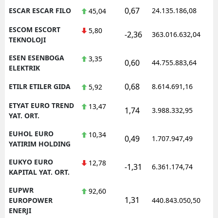
0,67
ESCAR ESCAR FILO
24.135.186,08
1
45,04
ESCOM ESCORT
5,80
-2,36
363.016.632,04
1
TEKNOLOJI
ESEN ESENBOGA
3,35
0,60
44.755.883,64
1
ELEKTRIK
0,68
ETILR ETILER GIDA
8.614.691,16
1
5,92
ETYAT EURO TREND
13,47
1,74
3.988.332,95
1
YAT. ORT.
EUHOL EURO
10,34
0,49
1.707.947,49
1
YATIRIM HOLDING
EUKYO EURO
12,78
-1,31
6.361.174,74
1
KAPITAL YAT. ORT.
EUPWR
92,60
1,31
1
EUROPOWER
440.843.050,50
ENERJI