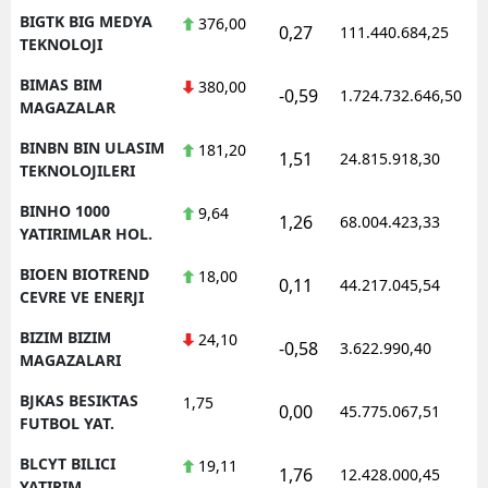
BIGTK BIG MEDYA
376,00
0,27
111.440.684,25
1
TEKNOLOJI
BIMAS BIM
380,00
-0,59
1.724.732.646,50
1
MAGAZALAR
BINBN BIN ULASIM
181,20
1,51
24.815.918,30
1
TEKNOLOJILERI
BINHO 1000
9,64
1,26
68.004.423,33
1
YATIRIMLAR HOL.
BIOEN BIOTREND
18,00
0,11
44.217.045,54
1
CEVRE VE ENERJI
BIZIM BIZIM
24,10
-0,58
3.622.990,40
1
MAGAZALARI
BJKAS BESIKTAS
1,75
0,00
45.775.067,51
1
FUTBOL YAT.
BLCYT BILICI
19,11
1,76
12.428.000,45
1
YATIRIM