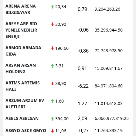
ARENA ARENA
20,34
0,79
9.204.263,26
1
BILGISAYAR
ARFYE ARF BIO
30,90
-0,06
1
YENILENEBILIR
35.296.944,50
ENERJI
ARMGD ARMADA
196,60
-0,86
72.743.978,50
1
GIDA
ARSAN ARSAN
3,31
0,91
15.069.811,67
1
HOLDING
ARTMS ARTEMIS
38,90
-6,22
84.971.804,60
1
HALI
ARZUM ARZUM EV
1,60
1,27
11.014.618,03
1
ALETLERI
2,09
ASELS ASELSAN
6.066.977.819,25
1
354,00
-0,27
ASGYO ASCE GMYO
11.764.333,19
1
11,06