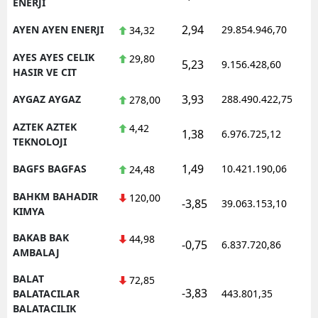
ENERJI
2,94
AYEN AYEN ENERJI
29.854.946,70
1
34,32
AYES AYES CELIK
29,80
5,23
9.156.428,60
1
HASIR VE CIT
3,93
AYGAZ AYGAZ
288.490.422,75
1
278,00
AZTEK AZTEK
4,42
1,38
6.976.725,12
1
TEKNOLOJI
1,49
BAGFS BAGFAS
10.421.190,06
1
24,48
BAHKM BAHADIR
120,00
-3,85
39.063.153,10
1
KIMYA
BAKAB BAK
44,98
-0,75
6.837.720,86
1
AMBALAJ
BALAT
72,85
-3,83
1
BALATACILAR
443.801,35
BALATACILIK