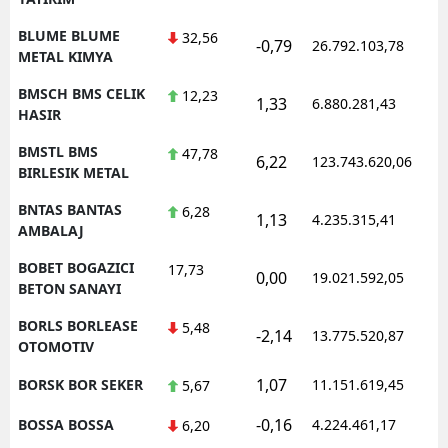
BLUME BLUME
32,56
-0,79
26.792.103,78
1
METAL KIMYA
BMSCH BMS CELIK
12,23
1,33
6.880.281,43
1
HASIR
BMSTL BMS
47,78
6,22
123.743.620,06
1
BIRLESIK METAL
BNTAS BANTAS
6,28
1,13
4.235.315,41
1
AMBALAJ
BOBET BOGAZICI
17,73
0,00
19.021.592,05
1
BETON SANAYI
BORLS BORLEASE
5,48
-2,14
13.775.520,87
1
OTOMOTIV
1,07
BORSK BOR SEKER
11.151.619,45
1
5,67
-0,16
BOSSA BOSSA
4.224.461,17
1
6,20