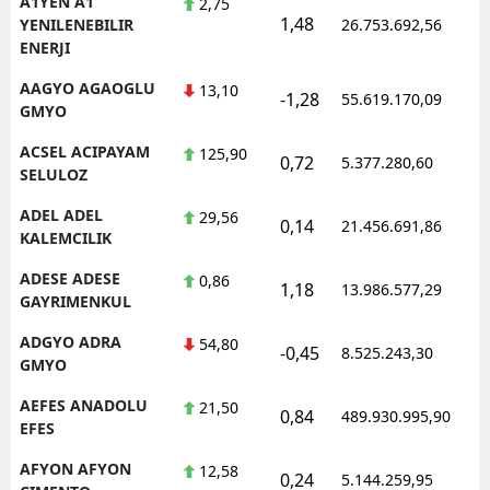
A1YEN A1
2,75
1,48
1
YENILENEBILIR
26.753.692,56
ENERJI
AAGYO AGAOGLU
13,10
-1,28
55.619.170,09
1
GMYO
ACSEL ACIPAYAM
125,90
0,72
5.377.280,60
1
SELULOZ
ADEL ADEL
29,56
0,14
21.456.691,86
1
KALEMCILIK
ADESE ADESE
0,86
1,18
13.986.577,29
1
GAYRIMENKUL
ADGYO ADRA
54,80
-0,45
8.525.243,30
1
GMYO
AEFES ANADOLU
21,50
0,84
489.930.995,90
1
EFES
AFYON AFYON
12,58
0,24
5.144.259,95
1