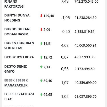
7,49
1
FINANS
742.275.543,00
FAKTORING
DUNYH DUNYA
149,40
-1,06
21.238.284,50
1
HOLDING
DURDO DURAN
5,09
-0,20
2.888.819,31
1
DOGAN BASIM
DURKN DURUKAN
19,91
4,68
45.069.560,91
1
SEKERLEME
0,87
DYOBY DYO BOYA
4.627.999,35
1
12,72
DZGYO DENIZ
7,14
0,56
2.173.494,50
1
GMYO
EBEBK EBEBEK
89,40
1,07
40.359.699,00
1
MAGAZACILIK
ECILC ECZACIBASI
69,65
1,02
68.057.896,70
1
ILAC