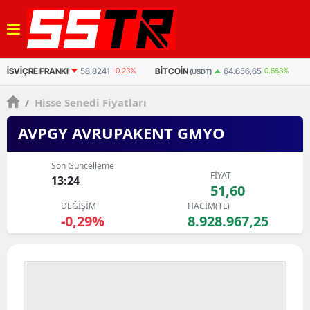
BITCOIN
BITCOIN
E
64.656,65
0.663%
3.072.914
0.827%
(USDT)
(TL)
/
Hisse Senedi Fiyatları
AVPGY AVRUPAKENT GMYO
Son Güncelleme
FİYAT
13:24
51,60
DEĞİŞİM
HACİM(TL)
-0,29%
8.928.967,25