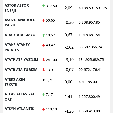
ASTOR ASTOR
317,50
2,09
4.188.591.591,75
1
ENERJI
ASUZU ANADOLU
50,65
-0,30
5.308.957,85
1
ISUZU
0,67
ATAGY ATA GMYO
1.018.681,54
1
10,57
ATAKP ATAKEY
49,42
-2,62
35.602.356,24
1
PATATES
-3,10
ATATP ATP YAZILIM
134.925.689,75
1
241,00
-0,07
ATATR ATA TURIZM
90.672.176,41
1
13,91
ATEKS AKIN
102,50
0,00
401.185,00
1
TEKSTIL
ATLAS ATLAS YAT.
7,17
1,41
1.227.300,49
1
ORT.
ATSYH ATLANTIS
110,10
-4,26
1.358.413,80
1