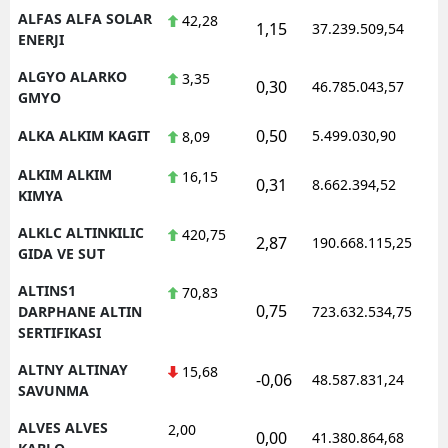
ALFAS ALFA SOLAR
42,28
1,15
37.239.509,54
1
ENERJI
ALGYO ALARKO
3,35
0,30
46.785.043,57
1
GMYO
0,50
ALKA ALKIM KAGIT
5.499.030,90
1
8,09
ALKIM ALKIM
16,15
0,31
8.662.394,52
1
KIMYA
ALKLC ALTINKILIC
420,75
2,87
190.668.115,25
1
GIDA VE SUT
ALTINS1
70,83
0,75
1
DARPHANE ALTIN
723.632.534,75
SERTIFIKASI
ALTNY ALTINAY
15,68
-0,06
48.587.831,24
1
SAVUNMA
ALVES ALVES
2,00
0,00
41.380.864,68
1