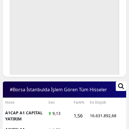
#Borsa İstanbulda İşlem Gören Tüm Hisseler
Hisse
Son
Fark%
En Düşük
A1CAP A1 CAPITAL
9,13
1,56
16.631.892,68
1
YATIRIM