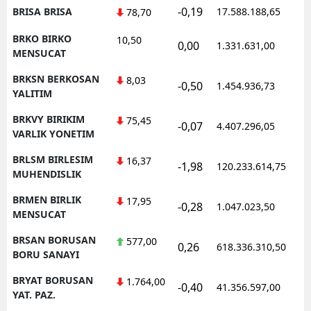
-0,19
BRISA BRISA
17.588.188,65
1
78,70
BRKO BIRKO
10,50
0,00
1.331.631,00
1
MENSUCAT
BRKSN BERKOSAN
8,03
-0,50
1.454.936,73
1
YALITIM
BRKVY BIRIKIM
75,45
-0,07
4.407.296,05
1
VARLIK YONETIM
BRLSM BIRLESIM
16,37
-1,98
120.233.614,75
1
MUHENDISLIK
BRMEN BIRLIK
17,95
-0,28
1.047.023,50
1
MENSUCAT
BRSAN BORUSAN
577,00
0,26
618.336.310,50
1
BORU SANAYI
BRYAT BORUSAN
1.764,00
-0,40
41.356.597,00
1
YAT. PAZ.