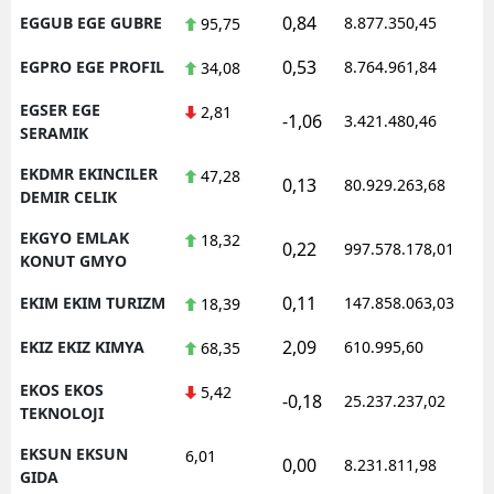
0,84
EGGUB EGE GUBRE
8.877.350,45
1
95,75
0,53
EGPRO EGE PROFIL
8.764.961,84
1
34,08
EGSER EGE
2,81
-1,06
3.421.480,46
1
SERAMIK
EKDMR EKINCILER
47,28
0,13
80.929.263,68
1
DEMIR CELIK
EKGYO EMLAK
18,32
0,22
997.578.178,01
1
KONUT GMYO
0,11
EKIM EKIM TURIZM
147.858.063,03
1
18,39
2,09
EKIZ EKIZ KIMYA
610.995,60
1
68,35
EKOS EKOS
5,42
-0,18
25.237.237,02
1
TEKNOLOJI
EKSUN EKSUN
6,01
0,00
8.231.811,98
1
GIDA