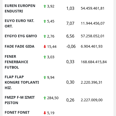
EUREN EUROPEN
3,92
1,03
54.459.461,81
1
ENDUSTRI
EUYO EURO YAT.
5,45
7,07
11.944.456,07
1
ORT.
6,56
EYGYO EYG GMYO
57.258.052,01
1
2,76
-0,06
FADE FADE GIDA
6.904.461,93
1
15,44
FENER
3,03
0,33
1
FENERBAHCE
168.684.415,84
FUTBOL
FLAP FLAP
9,94
0,30
1
KONGRE TOPLANTI
2.220.396,31
HIZ.
FMIZP F-M IZMIT
284,50
0,26
2.227.009,00
1
PISTON
FONET FONET
5,19