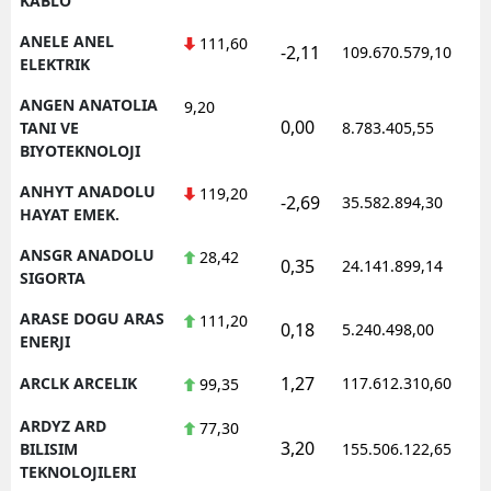
KABLO
ANELE ANEL
111,60
-2,11
109.670.579,10
1
ELEKTRIK
ANGEN ANATOLIA
9,20
0,00
1
TANI VE
8.783.405,55
BIYOTEKNOLOJI
ANHYT ANADOLU
119,20
-2,69
35.582.894,30
1
HAYAT EMEK.
ANSGR ANADOLU
28,42
0,35
24.141.899,14
1
SIGORTA
ARASE DOGU ARAS
111,20
0,18
5.240.498,00
1
ENERJI
1,27
ARCLK ARCELIK
117.612.310,60
1
99,35
ARDYZ ARD
77,30
3,20
1
BILISIM
155.506.122,65
TEKNOLOJILERI