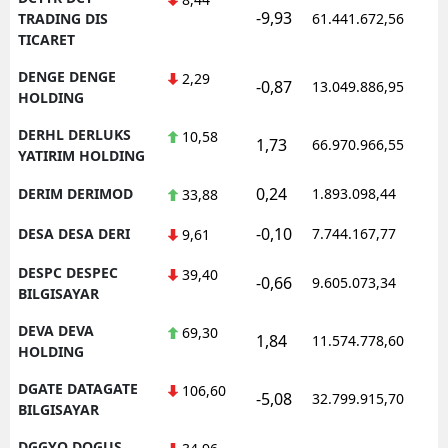
-9,93
1
TRADING DIS
61.441.672,56
TICARET
DENGE DENGE
2,29
-0,87
13.049.886,95
1
HOLDING
DERHL DERLUKS
10,58
1,73
66.970.966,55
1
YATIRIM HOLDING
0,24
DERIM DERIMOD
1.893.098,44
1
33,88
-0,10
DESA DESA DERI
7.744.167,77
1
9,61
DESPC DESPEC
39,40
-0,66
9.605.073,34
1
BILGISAYAR
DEVA DEVA
69,30
1,84
11.574.778,60
1
HOLDING
DGATE DATAGATE
106,60
-5,08
32.799.915,70
1
BILGISAYAR
DGGYO DOGUS