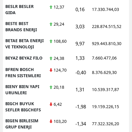
BESLR BESLER
12,37
0,16
17.330.744,03
1
GIDA
BESTE BEST
29,24
3,03
228.874.515,52
1
BRANDS ENERJI
BETAE BETA ENERJI
108,60
9,97
929.443.810,30
1
VE TEKNOLOJI
1,33
BEYAZ BEYAZ FILO
7.660.477,06
1
24,38
BFREN BOSCH
124,70
-0,40
8.376.629,30
1
FREN SISTEMLERI
BIENY BIEN YAPI
20,18
1,31
10.539.317,87
1
URUNLERI
BIGCH BUYUK
6,42
-1,98
19.159.226,15
1
SEFLER BIGCHEFS
BIGEN BIRLESIM
103,20
-1,34
77.322.326,20
1
GRUP ENERJI