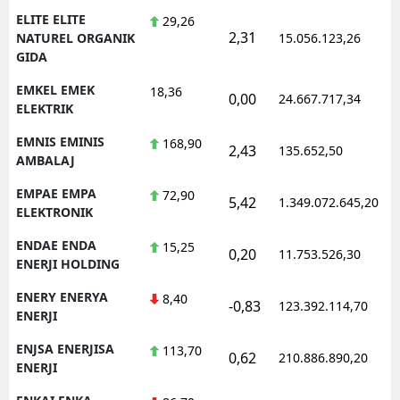
ELITE ELITE
29,26
2,31
1
NATUREL ORGANIK
15.056.123,26
GIDA
EMKEL EMEK
18,36
0,00
24.667.717,34
1
ELEKTRIK
EMNIS EMINIS
168,90
2,43
135.652,50
1
AMBALAJ
EMPAE EMPA
72,90
5,42
1.349.072.645,20
1
ELEKTRONIK
ENDAE ENDA
15,25
0,20
11.753.526,30
1
ENERJI HOLDING
ENERY ENERYA
8,40
-0,83
123.392.114,70
1
ENERJI
ENJSA ENERJISA
113,70
0,62
210.886.890,20
1
ENERJI