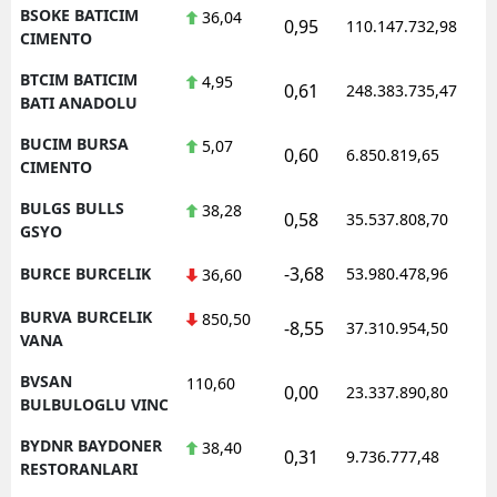
BSOKE BATICIM
36,04
0,95
110.147.732,98
1
CIMENTO
BTCIM BATICIM
4,95
0,61
248.383.735,47
1
BATI ANADOLU
BUCIM BURSA
5,07
0,60
6.850.819,65
1
CIMENTO
BULGS BULLS
38,28
0,58
35.537.808,70
1
GSYO
-3,68
BURCE BURCELIK
53.980.478,96
1
36,60
BURVA BURCELIK
850,50
-8,55
37.310.954,50
1
VANA
BVSAN
110,60
0,00
23.337.890,80
1
BULBULOGLU VINC
BYDNR BAYDONER
38,40
0,31
9.736.777,48
1
RESTORANLARI