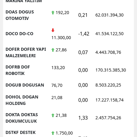
MAKINA YALITIM
DOAS DOGUS
192,20
0,21
62.031.394,30
1
OTOMOTIV
-1,42
DOCO DO-CO
41.534.122,50
1
11.300,00
DOFER DOFER YAPI
27,86
0,07
4.443.708,76
1
MALZEMELERI
DOFRB DOF
133,20
0,00
170.315.385,30
1
ROBOTIK
0,00
DOGUB DOGUSAN
8.503.220,25
1
76,70
DOHOL DOGAN
21,08
0,00
17.227.158,74
1
HOLDING
DOKTA DOKTAS
21,38
1,33
2.457.754,26
1
DOKUMCULUK
DSTKF DESTEK
1.750,00