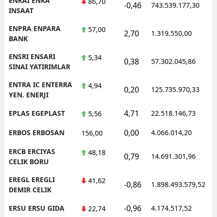
ENKAI ENKA
86,70
-0,46
743.539.177,30
1
INSAAT
ENPRA ENPARA
57,00
2,70
1.319.550,00
1
BANK
ENSRI ENSARI
5,34
0,38
57.302.045,86
1
SINAI YATIRIMLAR
ENTRA IC ENTERRA
4,94
0,20
125.735.970,33
1
YEN. ENERJI
4,71
EPLAS EGEPLAST
22.518.146,73
1
5,56
0,00
ERBOS ERBOSAN
4.066.014,20
1
156,00
ERCB ERCIYAS
48,18
0,79
14.691.301,96
1
CELIK BORU
EREGL EREGLI
41,62
-0,86
1.898.493.579,52
1
DEMIR CELIK
-0,96
ERSU ERSU GIDA
4.174.517,52
1
22,74