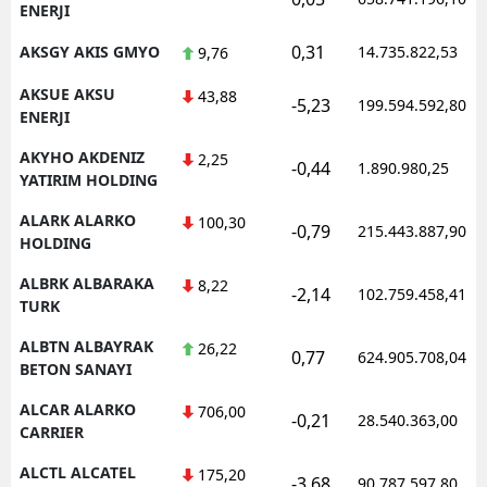
ENERJI
0,31
AKSGY AKIS GMYO
14.735.822,53
9,76
AKSUE AKSU
43,88
-5,23
199.594.592,80
ENERJI
AKYHO AKDENIZ
2,25
-0,44
1.890.980,25
YATIRIM HOLDING
ALARK ALARKO
100,30
-0,79
215.443.887,90
HOLDING
ALBRK ALBARAKA
8,22
-2,14
102.759.458,41
TURK
ALBTN ALBAYRAK
26,22
0,77
624.905.708,04
BETON SANAYI
ALCAR ALARKO
706,00
-0,21
28.540.363,00
CARRIER
ALCTL ALCATEL
175,20
-3,68
90.787.597,80