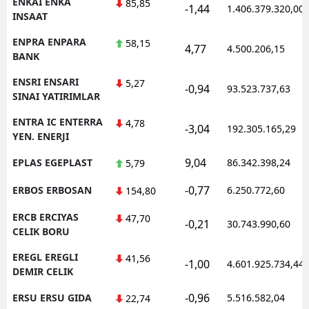
ENKAI ENKA
85,85
-1,44
1.406.379.320,00
INSAAT
ENPRA ENPARA
58,15
4,77
4.500.206,15
BANK
ENSRI ENSARI
5,27
-0,94
93.523.737,63
SINAI YATIRIMLAR
ENTRA IC ENTERRA
4,78
-3,04
192.305.165,29
YEN. ENERJI
9,04
EPLAS EGEPLAST
86.342.398,24
5,79
-0,77
ERBOS ERBOSAN
6.250.772,60
154,80
ERCB ERCIYAS
47,70
-0,21
30.743.990,60
CELIK BORU
EREGL EREGLI
41,56
-1,00
4.601.925.734,44
DEMIR CELIK
-0,96
ERSU ERSU GIDA
5.516.582,04
22,74