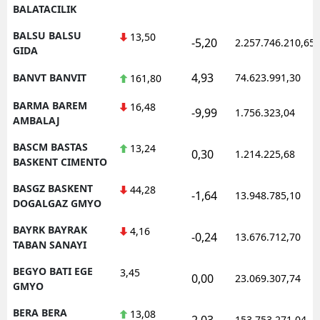
BALATACILIK
BALSU BALSU
13,50
-5,20
2.257.746.210,65
GIDA
4,93
BANVT BANVIT
74.623.991,30
161,80
BARMA BAREM
16,48
-9,99
1.756.323,04
AMBALAJ
BASCM BASTAS
13,24
0,30
1.214.225,68
BASKENT CIMENTO
BASGZ BASKENT
44,28
-1,64
13.948.785,10
DOGALGAZ GMYO
BAYRK BAYRAK
4,16
-0,24
13.676.712,70
TABAN SANAYI
BEGYO BATI EGE
3,45
0,00
23.069.307,74
GMYO
BERA BERA
13,08
2,03
153.753.271,04