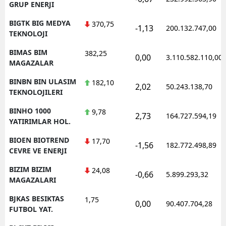
GRUP ENERJI
BIGTK BIG MEDYA
370,75
-1,13
200.132.747,00
TEKNOLOJI
BIMAS BIM
382,25
0,00
3.110.582.110,00
MAGAZALAR
BINBN BIN ULASIM
182,10
2,02
50.243.138,70
TEKNOLOJILERI
BINHO 1000
9,78
2,73
164.727.594,19
YATIRIMLAR HOL.
BIOEN BIOTREND
17,70
-1,56
182.772.498,89
CEVRE VE ENERJI
BIZIM BIZIM
24,08
-0,66
5.899.293,32
MAGAZALARI
BJKAS BESIKTAS
1,75
0,00
90.407.704,28
FUTBOL YAT.