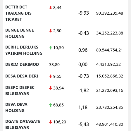
DCTTR DCT
8,44
-9,93
TRADING DIS
90.392.235,48
TICARET
DENGE DENGE
2,30
-0,43
34.252.223,88
HOLDING
DERHL DERLUKS
10,50
0,96
89.544.754,21
YATIRIM HOLDING
0,00
DERIM DERIMOD
4.431.692,32
33,80
-0,73
DESA DESA DERI
15.052.866,32
9,55
DESPC DESPEC
38,94
-1,82
21.270.693,16
BILGISAYAR
DEVA DEVA
68,85
1,18
23.780.254,85
HOLDING
DGATE DATAGATE
106,20
-5,43
48.901.410,80
BILGISAYAR