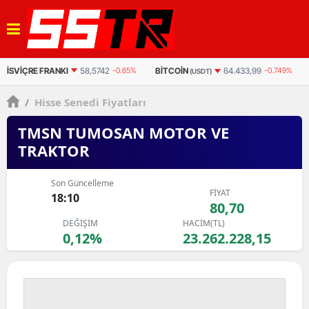
BITCOIN
BITCOIN
64.433,99
-0.749%
3.063.546
-0.625%
(USDT)
(TL)
/
Hisse Senedi Fiyatları
TMSN TUMOSAN MOTOR VE
TRAKTOR
Son Güncelleme
FİYAT
18:10
80,70
DEĞİŞİM
HACİM(TL)
0,12%
23.262.228,15