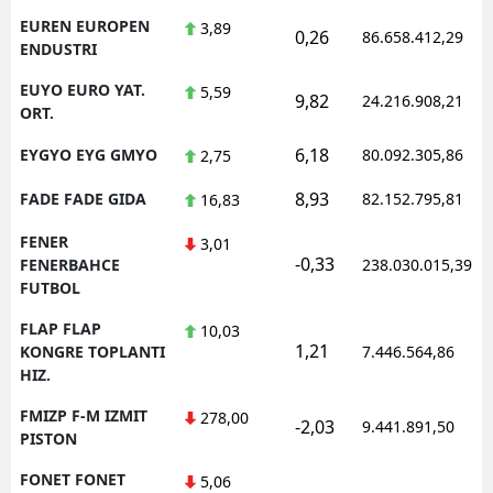
EUREN EUROPEN
3,89
0,26
86.658.412,29
ENDUSTRI
EUYO EURO YAT.
5,59
9,82
24.216.908,21
ORT.
6,18
EYGYO EYG GMYO
80.092.305,86
2,75
8,93
FADE FADE GIDA
82.152.795,81
16,83
FENER
3,01
-0,33
FENERBAHCE
238.030.015,39
FUTBOL
FLAP FLAP
10,03
1,21
KONGRE TOPLANTI
7.446.564,86
HIZ.
FMIZP F-M IZMIT
278,00
-2,03
9.441.891,50
PISTON
FONET FONET
5,06