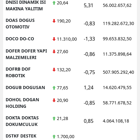
DNISI DINAMIK ISI
20,64
5,31
56.002.657,62
MAKINA YALITIM
DOAS DOGUS
190,20
-0,83
119.282.672,30
OTOMOTIV
-1,33
DOCO DO-CO
99.653.832,50
11.310,00
DOFER DOFER YAPI
27,60
-0,86
11.375.898,64
MALZEMELERI
DOFRB DOF
132,20
-0,75
507.905.292,40
ROBOTIK
1,24
DOGUB DOGUSAN
14.620.479,55
77,65
DOHOL DOGAN
20,90
-0,85
58.771.678,52
HOLDING
DOKTA DOKTAS
21,28
0,85
4.064.108,18
DOKUMCULUK
DSTKF DESTEK
1.700,00