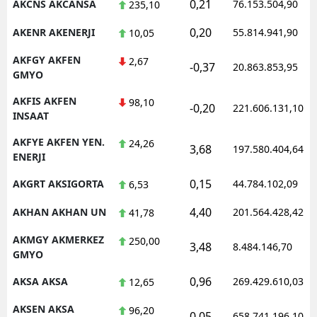
0,21
AKCNS AKCANSA
76.153.504,90
235,10
0,20
AKENR AKENERJI
55.814.941,90
10,05
AKFGY AKFEN
2,67
-0,37
20.863.853,95
GMYO
AKFIS AKFEN
98,10
-0,20
221.606.131,10
INSAAT
AKFYE AKFEN YEN.
24,26
3,68
197.580.404,64
ENERJI
0,15
AKGRT AKSIGORTA
44.784.102,09
6,53
4,40
AKHAN AKHAN UN
201.564.428,42
41,78
AKMGY AKMERKEZ
250,00
3,48
8.484.146,70
GMYO
0,96
AKSA AKSA
269.429.610,03
12,65
AKSEN AKSA
96,20
0,05
658.741.196,10