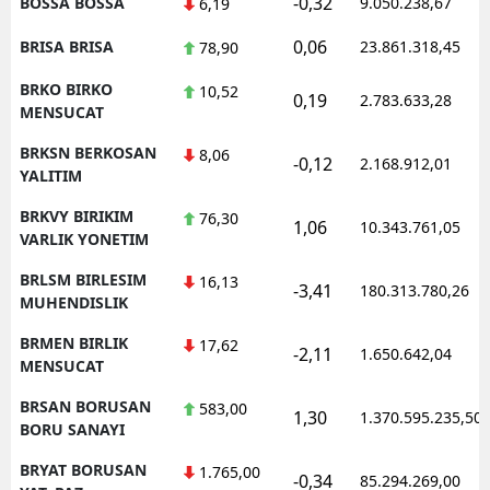
-0,32
BOSSA BOSSA
9.050.238,67
6,19
0,06
BRISA BRISA
23.861.318,45
78,90
BRKO BIRKO
10,52
0,19
2.783.633,28
MENSUCAT
BRKSN BERKOSAN
8,06
-0,12
2.168.912,01
YALITIM
BRKVY BIRIKIM
76,30
1,06
10.343.761,05
VARLIK YONETIM
BRLSM BIRLESIM
16,13
-3,41
180.313.780,26
MUHENDISLIK
BRMEN BIRLIK
17,62
-2,11
1.650.642,04
MENSUCAT
BRSAN BORUSAN
583,00
1,30
1.370.595.235,50
BORU SANAYI
BRYAT BORUSAN
1.765,00
-0,34
85.294.269,00