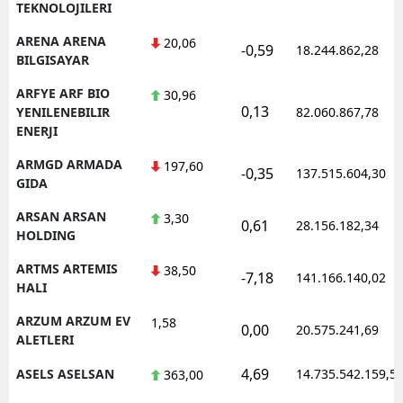
TEKNOLOJILERI
ARENA ARENA
20,06
-0,59
18.244.862,28
BILGISAYAR
ARFYE ARF BIO
30,96
0,13
YENILENEBILIR
82.060.867,78
ENERJI
ARMGD ARMADA
197,60
-0,35
137.515.604,30
GIDA
ARSAN ARSAN
3,30
0,61
28.156.182,34
HOLDING
ARTMS ARTEMIS
38,50
-7,18
141.166.140,02
HALI
ARZUM ARZUM EV
1,58
0,00
20.575.241,69
ALETLERI
4,69
ASELS ASELSAN
14.735.542.159,5
363,00