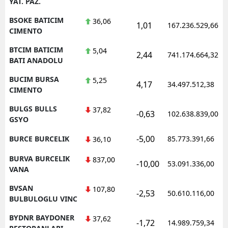
YAT. PAZ.
BSOKE BATICIM
36,06
1,01
167.236.529,66
CIMENTO
BTCIM BATICIM
5,04
2,44
741.174.664,32
BATI ANADOLU
BUCIM BURSA
5,25
4,17
34.497.512,38
CIMENTO
BULGS BULLS
37,82
-0,63
102.638.839,00
GSYO
-5,00
BURCE BURCELIK
85.773.391,66
36,10
BURVA BURCELIK
837,00
-10,00
53.091.336,00
VANA
BVSAN
107,80
-2,53
50.610.116,00
BULBULOGLU VINC
BYDNR BAYDONER
37,62
-1,72
14.989.759,34