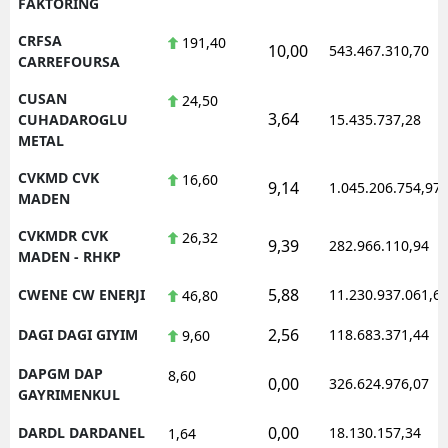
FAKTORING
CRFSA
191,40
10,00
543.467.310,70
CARREFOURSA
CUSAN
24,50
3,64
CUHADAROGLU
15.435.737,28
METAL
CVKMD CVK
16,60
9,14
1.045.206.754,97
MADEN
CVKMDR CVK
26,32
9,39
282.966.110,94
MADEN - RHKP
5,88
CWENE CW ENERJI
11.230.937.061,6
46,80
2,56
DAGI DAGI GIYIM
118.683.371,44
9,60
DAPGM DAP
8,60
0,00
326.624.976,07
GAYRIMENKUL
0,00
DARDL DARDANEL
18.130.157,34
1,64