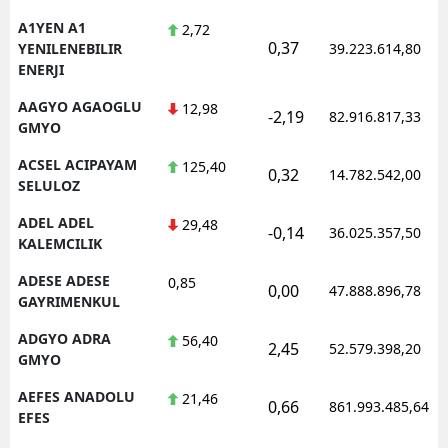
A1YEN A1
2,72
0,37
YENILENEBILIR
39.223.614,80
ENERJI
AAGYO AGAOGLU
12,98
-2,19
82.916.817,33
GMYO
ACSEL ACIPAYAM
125,40
0,32
14.782.542,00
SELULOZ
ADEL ADEL
29,48
-0,14
36.025.357,50
KALEMCILIK
ADESE ADESE
0,85
0,00
47.888.896,78
GAYRIMENKUL
ADGYO ADRA
56,40
2,45
52.579.398,20
GMYO
AEFES ANADOLU
21,46
0,66
861.993.485,64
EFES