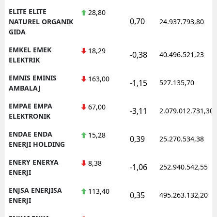
ELITE ELITE
28,80
0,70
NATUREL ORGANIK
24.937.793,80
GIDA
EMKEL EMEK
18,29
-0,38
40.496.521,23
ELEKTRIK
EMNIS EMINIS
163,00
-1,15
527.135,70
AMBALAJ
EMPAE EMPA
67,00
-3,11
2.079.012.731,30
ELEKTRONIK
ENDAE ENDA
15,28
0,39
25.270.534,38
ENERJI HOLDING
ENERY ENERYA
8,38
-1,06
252.940.542,55
ENERJI
ENJSA ENERJISA
113,40
0,35
495.263.132,20
ENERJI