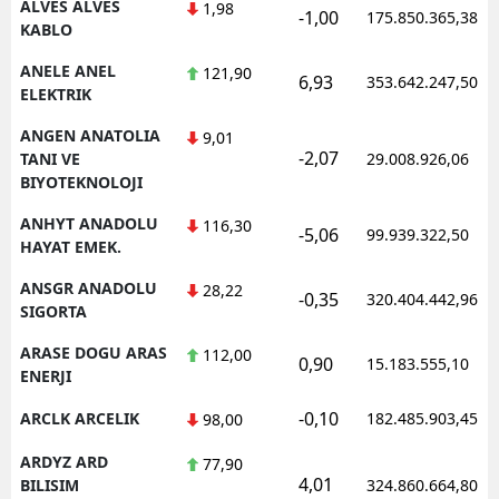
ALVES ALVES
1,98
-1,00
175.850.365,38
KABLO
ANELE ANEL
121,90
6,93
353.642.247,50
ELEKTRIK
ANGEN ANATOLIA
9,01
-2,07
TANI VE
29.008.926,06
BIYOTEKNOLOJI
ANHYT ANADOLU
116,30
-5,06
99.939.322,50
HAYAT EMEK.
ANSGR ANADOLU
28,22
-0,35
320.404.442,96
SIGORTA
ARASE DOGU ARAS
112,00
0,90
15.183.555,10
ENERJI
-0,10
ARCLK ARCELIK
182.485.903,45
98,00
ARDYZ ARD
77,90
4,01
BILISIM
324.860.664,80