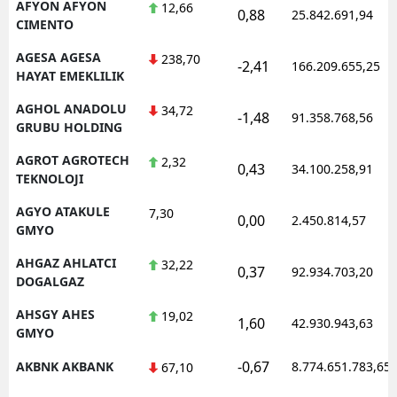
AFYON AFYON
12,66
0,88
25.842.691,94
CIMENTO
AGESA AGESA
238,70
-2,41
166.209.655,25
HAYAT EMEKLILIK
AGHOL ANADOLU
34,72
-1,48
91.358.768,56
GRUBU HOLDING
AGROT AGROTECH
2,32
0,43
34.100.258,91
TEKNOLOJI
AGYO ATAKULE
7,30
0,00
2.450.814,57
GMYO
AHGAZ AHLATCI
32,22
0,37
92.934.703,20
DOGALGAZ
AHSGY AHES
19,02
1,60
42.930.943,63
GMYO
-0,67
AKBNK AKBANK
8.774.651.783,65
67,10