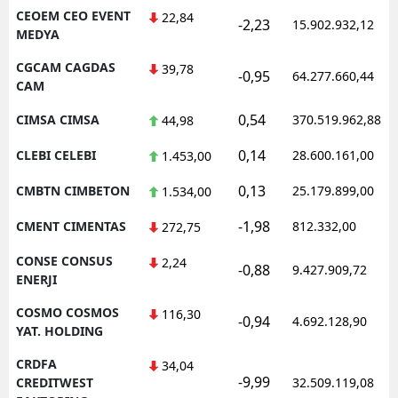
CEOEM CEO EVENT
22,84
-2,23
15.902.932,12
MEDYA
CGCAM CAGDAS
39,78
-0,95
64.277.660,44
CAM
0,54
CIMSA CIMSA
370.519.962,88
44,98
0,14
CLEBI CELEBI
28.600.161,00
1.453,00
0,13
CMBTN CIMBETON
25.179.899,00
1.534,00
-1,98
CMENT CIMENTAS
812.332,00
272,75
CONSE CONSUS
2,24
-0,88
9.427.909,72
ENERJI
COSMO COSMOS
116,30
-0,94
4.692.128,90
YAT. HOLDING
CRDFA
34,04
-9,99
CREDITWEST
32.509.119,08