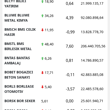
BLCYT BILICI
18,90
0,64
21.999.135,17
YATIRIM
BLUME BLUME
34,26
4,39
92.080.898,64
METAL KIMYA
BMSCH BMS CELIK
11,95
-0,99
13.828.778,70
HASIR
BMSTL BMS
48,40
7,60
206.440.705,56
BIRLESIK METAL
BNTAS BANTAS
6,26
0,81
14.786.890,57
AMBALAJ
BOBET BOGAZICI
17,71
-0,11
42.883.885,08
BETON SANAYI
BORLS BORLEASE
5,40
-3,57
22.485.578,60
OTOMOTIV
0,00
BORSK BOR SEKER
25.601.940,71
5,61