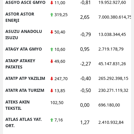
-0,81
ASGYO ASCE GMYO
19.952.927,60
11,00
ASTOR ASTOR
319,25
2,65
7.000.380.614,75
ENERJI
ASUZU ANADOLU
50,40
-0,79
13.038.344,45
ISUZU
0,95
ATAGY ATA GMYO
2.719.178,79
10,60
ATAKP ATAKEY
49,60
-2,27
45.147.831,26
PATATES
-0,40
ATATP ATP YAZILIM
265.292.398,15
247,70
-0,50
ATATR ATA TURIZM
230.271.119,32
13,85
ATEKS AKIN
102,50
0,00
696.180,00
TEKSTIL
ATLAS ATLAS YAT.
7,16
1,27
2.410.932,84
ORT.