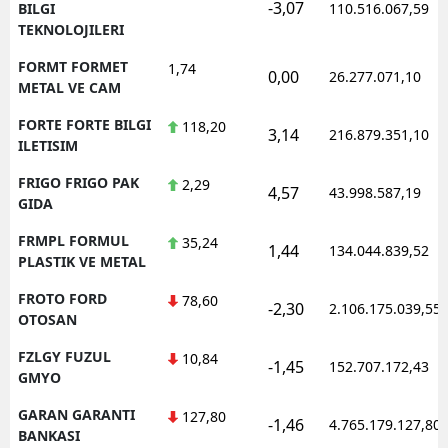
-3,07
BILGI
110.516.067,59
TEKNOLOJILERI
FORMT FORMET
1,74
0,00
26.277.071,10
METAL VE CAM
FORTE FORTE BILGI
118,20
3,14
216.879.351,10
ILETISIM
FRIGO FRIGO PAK
2,29
4,57
43.998.587,19
GIDA
FRMPL FORMUL
35,24
1,44
134.044.839,52
PLASTIK VE METAL
FROTO FORD
78,60
-2,30
2.106.175.039,55
OTOSAN
FZLGY FUZUL
10,84
-1,45
152.707.172,43
GMYO
GARAN GARANTI
127,80
-1,46
4.765.179.127,80
BANKASI