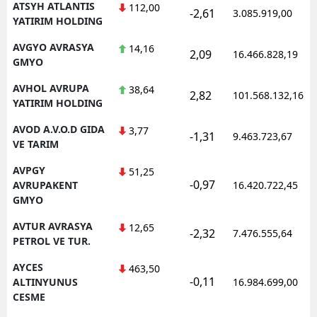
ATSYH ATLANTIS
112,00
-2,61
3.085.919,00
YATIRIM HOLDING
AVGYO AVRASYA
14,16
2,09
16.466.828,19
GMYO
AVHOL AVRUPA
38,64
2,82
101.568.132,16
YATIRIM HOLDING
AVOD A.V.O.D GIDA
3,77
-1,31
9.463.723,67
VE TARIM
AVPGY
51,25
-0,97
AVRUPAKENT
16.420.722,45
GMYO
AVTUR AVRASYA
12,65
-2,32
7.476.555,64
PETROL VE TUR.
AYCES
463,50
-0,11
ALTINYUNUS
16.984.699,00
CESME