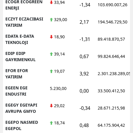
ECOGR ECOGREEN
33,94
-1,34
103.690.007,26
ENERJI
ECZYT ECZACIBASI
329,00
2,17
194.546.729,50
YATIRIM
EDATA E-DATA
18,90
-1,31
89.418.870,57
TEKNOLOJI
EDIP EDIP
39,14
0,67
99.824.646,44
GAYRIMENKUL
EFOR EFOR
19,07
3,92
2.301.238.289,05
YATIRIM
EGEEN EGE
5.230,00
0,00
33.500.412,50
ENDUSTRI
EGEGY EGEYAPI
29,02
-0,34
28.671.215,98
AVRUPA GMYO
EGEPO NASMED
18,74
0,48
64.175.904,42
EGEPOL