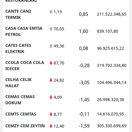
RESTORANLARI
CANTE CAN2
1,19
0,85
211.522.348,65
TERMIK
CASA CASA EMTIA
70,05
1,60
839.107,80
PETROL
CATES CATES
49,36
0,08
96.925.615,22
ELEKTRIK
CCOLA COCA COLA
87,70
-0,28
319.702.334,80
ICECEK
CELHA CELIK
24,82
-3,05
104.496.344,14
HALAT
CEMAS CEMAS
4,09
-1,45
26.998.320,38
DOKUM
-0,11
CEMTS CEMTAS
14.616.070,95
8,77
-1,59
CEMZY CEM ZEYTIN
305.330.699,69
12,40