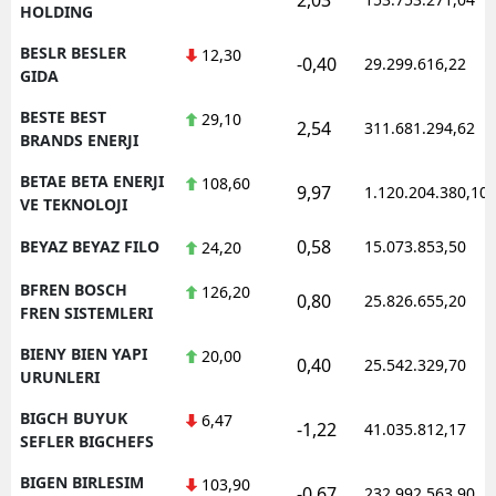
HOLDING
BESLR BESLER
12,30
-0,40
29.299.616,22
GIDA
BESTE BEST
29,10
2,54
311.681.294,62
BRANDS ENERJI
BETAE BETA ENERJI
108,60
9,97
1.120.204.380,10
VE TEKNOLOJI
0,58
BEYAZ BEYAZ FILO
15.073.853,50
24,20
BFREN BOSCH
126,20
0,80
25.826.655,20
FREN SISTEMLERI
BIENY BIEN YAPI
20,00
0,40
25.542.329,70
URUNLERI
BIGCH BUYUK
6,47
-1,22
41.035.812,17
SEFLER BIGCHEFS
BIGEN BIRLESIM
103,90
-0,67
232.992.563,90