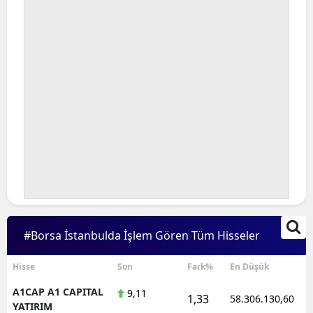
#Borsa İstanbulda İşlem Gören Tüm Hisseler
Hisse
Son
Fark%
En Düşük
A1CAP A1 CAPITAL
9,11
1,33
58.306.130,60
YATIRIM