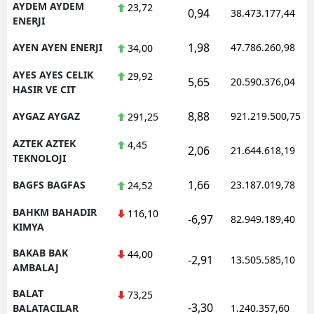
AYDEM AYDEM
23,72
0,94
38.473.177,44
ENERJI
1,98
AYEN AYEN ENERJI
47.786.260,98
34,00
AYES AYES CELIK
29,92
5,65
20.590.376,04
HASIR VE CIT
8,88
AYGAZ AYGAZ
921.219.500,75
291,25
AZTEK AZTEK
4,45
2,06
21.644.618,19
TEKNOLOJI
1,66
BAGFS BAGFAS
23.187.019,78
24,52
BAHKM BAHADIR
116,10
-6,97
82.949.189,40
KIMYA
BAKAB BAK
44,00
-2,91
13.505.585,10
AMBALAJ
BALAT
73,25
-3,30
BALATACILAR
1.240.357,60