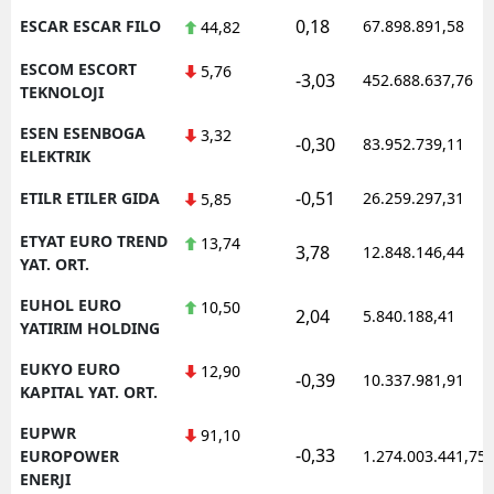
0,18
ESCAR ESCAR FILO
67.898.891,58
44,82
ESCOM ESCORT
5,76
-3,03
452.688.637,76
TEKNOLOJI
ESEN ESENBOGA
3,32
-0,30
83.952.739,11
ELEKTRIK
-0,51
ETILR ETILER GIDA
26.259.297,31
5,85
ETYAT EURO TREND
13,74
3,78
12.848.146,44
YAT. ORT.
EUHOL EURO
10,50
2,04
5.840.188,41
YATIRIM HOLDING
EUKYO EURO
12,90
-0,39
10.337.981,91
KAPITAL YAT. ORT.
EUPWR
91,10
-0,33
EUROPOWER
1.274.003.441,75
ENERJI