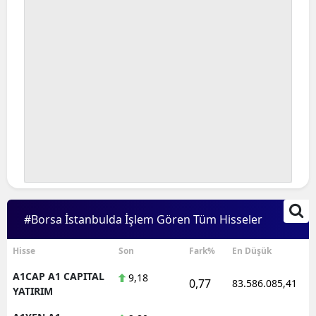
#Borsa İstanbulda İşlem Gören Tüm Hisseler
Hisse
Son
Fark%
En Düşük
A1CAP A1 CAPITAL
9,18
0,77
83.586.085,41
YATIRIM