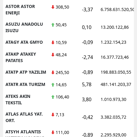
ASTOR ASTOR
308,50
-3,37
6.758.631.520,50
ENERJI
ASUZU ANADOLU
50,45
0,10
13.200.122,86
ISUZU
-0,09
ATAGY ATA GMYO
1.232.154,23
10,59
ATAKP ATAKEY
48,24
-2,74
16.377.723,46
PATATES
-0,89
ATATP ATP YAZILIM
198.883.050,55
245,50
5,78
ATATR ATA TURIZM
481.141.203,37
14,65
ATEKS AKIN
106,40
3,80
1.010.973,30
TEKSTIL
ATLAS ATLAS YAT.
7,13
-0,42
3.382.035,72
ORT.
ATSYH ATLANTIS
111,00
-0,89
2.295.929,00