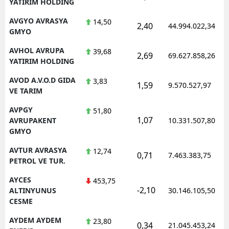
YATIRIM HOLDING
AVGYO AVRASYA
14,50
2,40
44.994.022,34
GMYO
AVHOL AVRUPA
39,68
2,69
69.627.858,26
YATIRIM HOLDING
AVOD A.V.O.D GIDA
3,83
1,59
9.570.527,97
VE TARIM
AVPGY
51,80
1,07
AVRUPAKENT
10.331.507,80
GMYO
AVTUR AVRASYA
12,74
0,71
7.463.383,75
PETROL VE TUR.
AYCES
453,75
-2,10
ALTINYUNUS
30.146.105,50
CESME
AYDEM AYDEM
23,80
0,34
21.045.453,24