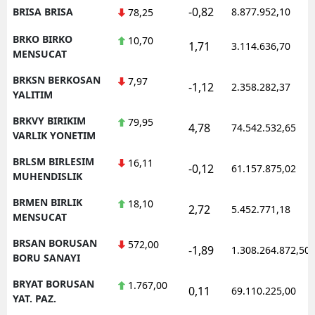
-0,82
BRISA BRISA
8.877.952,10
78,25
BRKO BIRKO
10,70
1,71
3.114.636,70
MENSUCAT
BRKSN BERKOSAN
7,97
-1,12
2.358.282,37
YALITIM
BRKVY BIRIKIM
79,95
4,78
74.542.532,65
VARLIK YONETIM
BRLSM BIRLESIM
16,11
-0,12
61.157.875,02
MUHENDISLIK
BRMEN BIRLIK
18,10
2,72
5.452.771,18
MENSUCAT
BRSAN BORUSAN
572,00
-1,89
1.308.264.872,50
BORU SANAYI
BRYAT BORUSAN
1.767,00
0,11
69.110.225,00
YAT. PAZ.