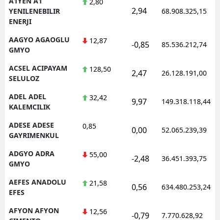
A1YEN A1
2,80
2,94
YENILENEBILIR
68.908.325,15
ENERJI
AAGYO AGAOGLU
12,87
-0,85
85.536.212,74
GMYO
ACSEL ACIPAYAM
128,50
2,47
26.128.191,00
SELULOZ
ADEL ADEL
32,42
9,97
149.318.118,44
KALEMCILIK
ADESE ADESE
0,85
0,00
52.065.239,39
GAYRIMENKUL
ADGYO ADRA
55,00
-2,48
36.451.393,75
GMYO
AEFES ANADOLU
21,58
0,56
634.480.253,24
EFES
AFYON AFYON
12,56
-0,79
7.770.628,92