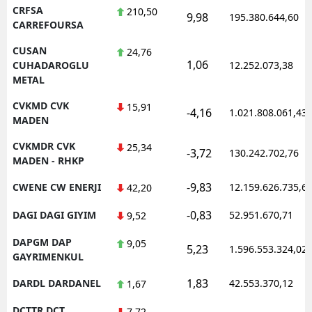
CRFSA
210,50
9,98
195.380.644,60
CARREFOURSA
CUSAN
24,76
1,06
CUHADAROGLU
12.252.073,38
METAL
CVKMD CVK
15,91
-4,16
1.021.808.061,43
MADEN
CVKMDR CVK
25,34
-3,72
130.242.702,76
MADEN - RHKP
-9,83
CWENE CW ENERJI
12.159.626.735,6
42,20
-0,83
DAGI DAGI GIYIM
52.951.670,71
9,52
DAPGM DAP
9,05
5,23
1.596.553.324,02
GAYRIMENKUL
1,83
DARDL DARDANEL
42.553.370,12
1,67
DCTTR DCT
7,72