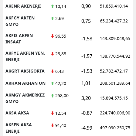
0,90
AKENR AKENERJI
51.859.410,14
10,14
AKFGY AKFEN
2,69
0,75
65.234.427,32
GMYO
AKFIS AKFEN
96,55
-1,58
143.809.048,65
INSAAT
AKFYE AKFEN YEN.
23,88
-1,57
138.770.544,92
ENERJI
-1,53
AKGRT AKSIGORTA
52.782.472,17
6,43
1,01
AKHAN AKHAN UN
208.501.289,64
42,20
AKMGY AKMERKEZ
258,00
3,20
15.894.575,15
GMYO
-0,87
AKSA AKSA
224.740.006,90
12,54
AKSEN AKSA
91,40
-4,99
497.090.250,75
ENERJI