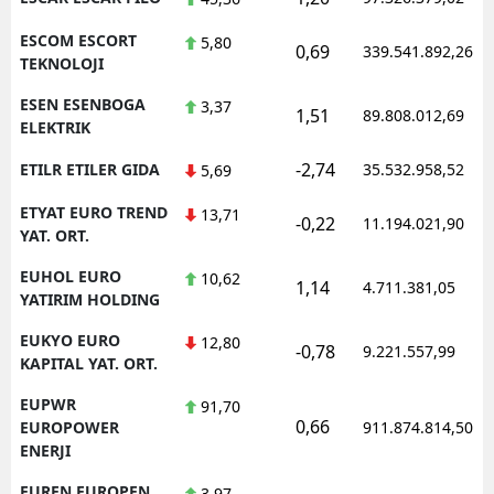
ESCOM ESCORT
5,80
0,69
339.541.892,26
TEKNOLOJI
ESEN ESENBOGA
3,37
1,51
89.808.012,69
ELEKTRIK
-2,74
ETILR ETILER GIDA
35.532.958,52
5,69
ETYAT EURO TREND
13,71
-0,22
11.194.021,90
YAT. ORT.
EUHOL EURO
10,62
1,14
4.711.381,05
YATIRIM HOLDING
EUKYO EURO
12,80
-0,78
9.221.557,99
KAPITAL YAT. ORT.
EUPWR
91,70
0,66
EUROPOWER
911.874.814,50
ENERJI
EUREN EUROPEN
3,97