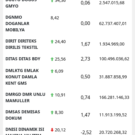
34,36
0,06
2.547.015,68
GMYO
DGNMO
8,42
0,00
DOGANLAR
62.737.407,01
MOBILYA
DIRIT DIRITEKS
24,40
1,67
1.934.969,00
DIRILIS TEKSTIL
2,73
DITAS DITAS BDY
100.496.036,62
25,56
DMLKTG EMLAK
6,09
0,50
KONUT DAMLA
31.887.858,99
KENT GMS
DMRGD DMR UNLU
10,91
0,74
166.281.146,33
MAMULLER
DMSAS DEMISAS
8,30
1,47
11.913.199,52
DOKUM
DNISI DINAMIK ISI
20,12
-2,52
20.720.268,32