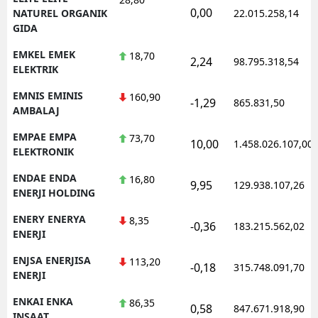
0,00
NATUREL ORGANIK
22.015.258,14
GIDA
EMKEL EMEK
18,70
2,24
98.795.318,54
ELEKTRIK
EMNIS EMINIS
160,90
-1,29
865.831,50
AMBALAJ
EMPAE EMPA
73,70
10,00
1.458.026.107,00
ELEKTRONIK
ENDAE ENDA
16,80
9,95
129.938.107,26
ENERJI HOLDING
ENERY ENERYA
8,35
-0,36
183.215.562,02
ENERJI
ENJSA ENERJISA
113,20
-0,18
315.748.091,70
ENERJI
ENKAI ENKA
86,35
0,58
847.671.918,90
INSAAT