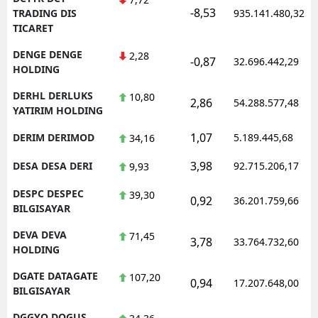
-8,53
TRADING DIS
935.141.480,32
TICARET
DENGE DENGE
2,28
-0,87
32.696.442,29
HOLDING
DERHL DERLUKS
10,80
2,86
54.288.577,48
YATIRIM HOLDING
1,07
DERIM DERIMOD
5.189.445,68
34,16
3,98
DESA DESA DERI
92.715.206,17
9,93
DESPC DESPEC
39,30
0,92
36.201.759,66
BILGISAYAR
DEVA DEVA
71,45
3,78
33.764.732,60
HOLDING
DGATE DATAGATE
107,20
0,94
17.207.648,00
BILGISAYAR
DGGYO DOGUS