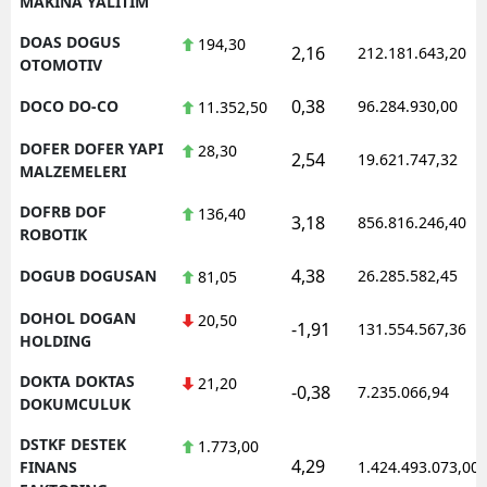
MAKINA YALITIM
DOAS DOGUS
194,30
2,16
212.181.643,20
OTOMOTIV
0,38
DOCO DO-CO
96.284.930,00
11.352,50
DOFER DOFER YAPI
28,30
2,54
19.621.747,32
MALZEMELERI
DOFRB DOF
136,40
3,18
856.816.246,40
ROBOTIK
4,38
DOGUB DOGUSAN
26.285.582,45
81,05
DOHOL DOGAN
20,50
-1,91
131.554.567,36
HOLDING
DOKTA DOKTAS
21,20
-0,38
7.235.066,94
DOKUMCULUK
DSTKF DESTEK
1.773,00
4,29
FINANS
1.424.493.073,00