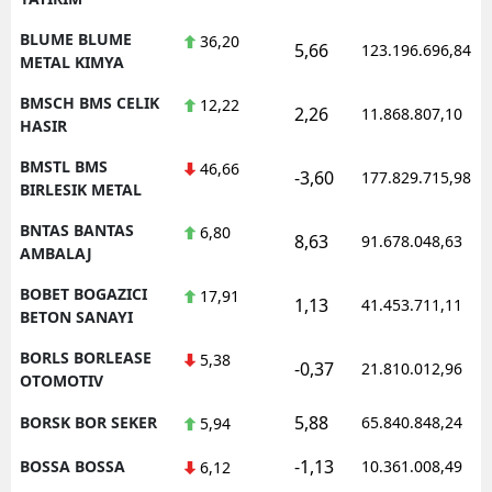
BLUME BLUME
36,20
5,66
123.196.696,84
METAL KIMYA
BMSCH BMS CELIK
12,22
2,26
11.868.807,10
HASIR
BMSTL BMS
46,66
-3,60
177.829.715,98
BIRLESIK METAL
BNTAS BANTAS
6,80
8,63
91.678.048,63
AMBALAJ
BOBET BOGAZICI
17,91
1,13
41.453.711,11
BETON SANAYI
BORLS BORLEASE
5,38
-0,37
21.810.012,96
OTOMOTIV
5,88
BORSK BOR SEKER
65.840.848,24
5,94
-1,13
BOSSA BOSSA
10.361.008,49
6,12