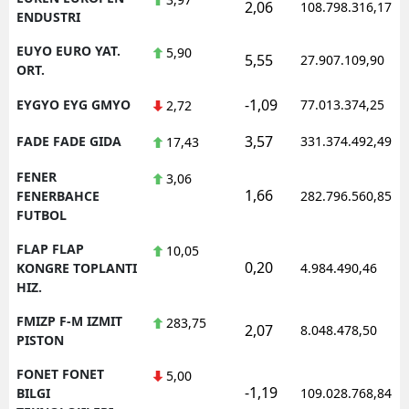
2,06
108.798.316,17
ENDUSTRI
EUYO EURO YAT.
5,90
5,55
27.907.109,90
ORT.
-1,09
EYGYO EYG GMYO
77.013.374,25
2,72
3,57
FADE FADE GIDA
331.374.492,49
17,43
FENER
3,06
1,66
FENERBAHCE
282.796.560,85
FUTBOL
FLAP FLAP
10,05
0,20
KONGRE TOPLANTI
4.984.490,46
HIZ.
FMIZP F-M IZMIT
283,75
2,07
8.048.478,50
PISTON
FONET FONET
5,00
-1,19
BILGI
109.028.768,84