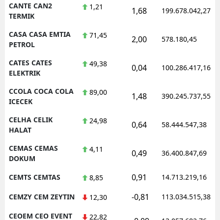
CANTE CAN2
1,21
1,68
199.678.042,27
TERMIK
CASA CASA EMTIA
71,45
2,00
578.180,45
PETROL
CATES CATES
49,38
0,04
100.286.417,16
ELEKTRIK
CCOLA COCA COLA
89,00
1,48
390.245.737,55
ICECEK
CELHA CELIK
24,98
0,64
58.444.547,38
HALAT
CEMAS CEMAS
4,11
0,49
36.400.847,69
DOKUM
0,91
CEMTS CEMTAS
14.713.219,16
8,85
-0,81
CEMZY CEM ZEYTIN
113.034.515,38
12,30
CEOEM CEO EVENT
22,82