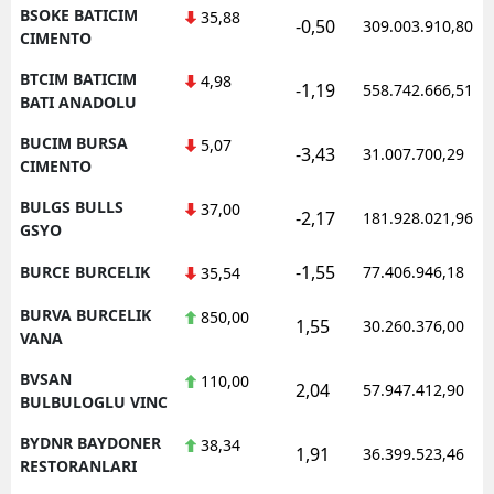
BSOKE BATICIM
35,88
-0,50
309.003.910,80
CIMENTO
BTCIM BATICIM
4,98
-1,19
558.742.666,51
BATI ANADOLU
BUCIM BURSA
5,07
-3,43
31.007.700,29
CIMENTO
BULGS BULLS
37,00
-2,17
181.928.021,96
GSYO
-1,55
BURCE BURCELIK
77.406.946,18
35,54
BURVA BURCELIK
850,00
1,55
30.260.376,00
VANA
BVSAN
110,00
2,04
57.947.412,90
BULBULOGLU VINC
BYDNR BAYDONER
38,34
1,91
36.399.523,46
RESTORANLARI