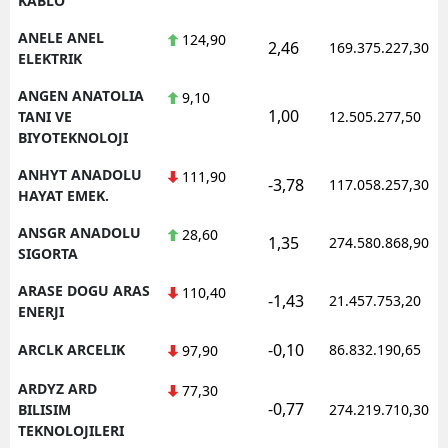
KABLO
ANELE ANEL
124,90
2,46
169.375.227,30
ELEKTRIK
ANGEN ANATOLIA
9,10
1,00
TANI VE
12.505.277,50
BIYOTEKNOLOJI
ANHYT ANADOLU
111,90
-3,78
117.058.257,30
HAYAT EMEK.
ANSGR ANADOLU
28,60
1,35
274.580.868,90
SIGORTA
ARASE DOGU ARAS
110,40
-1,43
21.457.753,20
ENERJI
-0,10
ARCLK ARCELIK
86.832.190,65
97,90
ARDYZ ARD
77,30
-0,77
BILISIM
274.219.710,30
TEKNOLOJILERI