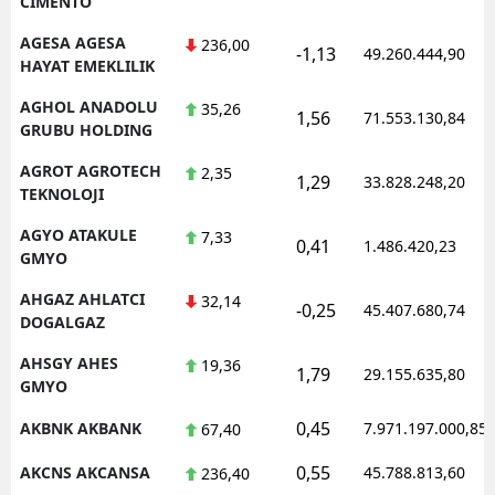
CIMENTO
AGESA AGESA
236,00
-1,13
49.260.444,90
HAYAT EMEKLILIK
AGHOL ANADOLU
35,26
1,56
71.553.130,84
GRUBU HOLDING
AGROT AGROTECH
2,35
1,29
33.828.248,20
TEKNOLOJI
AGYO ATAKULE
7,33
0,41
1.486.420,23
GMYO
AHGAZ AHLATCI
32,14
-0,25
45.407.680,74
DOGALGAZ
AHSGY AHES
19,36
1,79
29.155.635,80
GMYO
0,45
AKBNK AKBANK
7.971.197.000,85
67,40
0,55
AKCNS AKCANSA
45.788.813,60
236,40