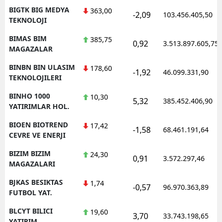
BIGTK BIG MEDYA
363,00
-2,09
103.456.405,50
TEKNOLOJI
BIMAS BIM
385,75
0,92
3.513.897.605,75
MAGAZALAR
BINBN BIN ULASIM
178,60
-1,92
46.099.331,90
TEKNOLOJILERI
BINHO 1000
10,30
5,32
385.452.406,90
YATIRIMLAR HOL.
BIOEN BIOTREND
17,42
-1,58
68.461.191,64
CEVRE VE ENERJI
BIZIM BIZIM
24,30
0,91
3.572.297,46
MAGAZALARI
BJKAS BESIKTAS
1,74
-0,57
96.970.363,89
FUTBOL YAT.
BLCYT BILICI
19,60
3,70
33.743.198,65
YATIRIM