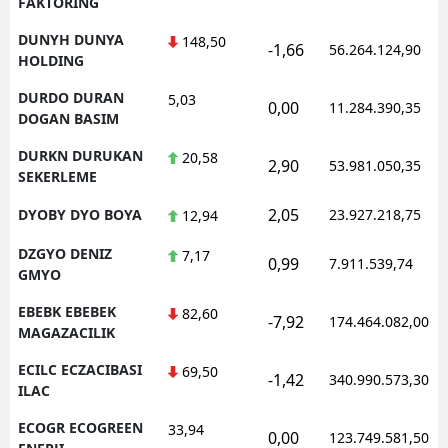
FAKTORING
DUNYH DUNYA
148,50
-1,66
56.264.124,90
HOLDING
DURDO DURAN
5,03
0,00
11.284.390,35
DOGAN BASIM
DURKN DURUKAN
20,58
2,90
53.981.050,35
SEKERLEME
2,05
DYOBY DYO BOYA
23.927.218,75
12,94
DZGYO DENIZ
7,17
0,99
7.911.539,74
GMYO
EBEBK EBEBEK
82,60
-7,92
174.464.082,00
MAGAZACILIK
ECILC ECZACIBASI
69,50
-1,42
340.990.573,30
ILAC
ECOGR ECOGREEN
33,94
0,00
123.749.581,50