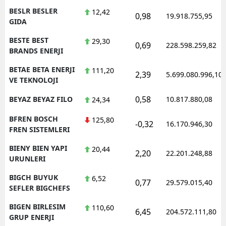
BESLR BESLER
12,42
0,98
19.918.755,95
GIDA
BESTE BEST
29,30
0,69
228.598.259,82
BRANDS ENERJI
BETAE BETA ENERJI
111,20
2,39
5.699.080.996,10
VE TEKNOLOJI
0,58
BEYAZ BEYAZ FILO
10.817.880,08
24,34
BFREN BOSCH
125,80
-0,32
16.170.946,30
FREN SISTEMLERI
BIENY BIEN YAPI
20,44
2,20
22.201.248,88
URUNLERI
BIGCH BUYUK
6,52
0,77
29.579.015,40
SEFLER BIGCHEFS
BIGEN BIRLESIM
110,60
6,45
204.572.111,80
GRUP ENERJI