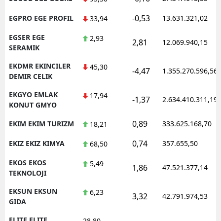
-0,53
EGPRO EGE PROFIL
13.631.321,02
33,94
EGSER EGE
2,93
2,81
12.069.940,15
SERAMIK
EKDMR EKINCILER
45,30
-4,47
1.355.270.596,56
DEMIR CELIK
EKGYO EMLAK
17,94
-1,37
2.634.410.311,19
KONUT GMYO
0,89
EKIM EKIM TURIZM
333.625.168,70
18,21
0,74
EKIZ EKIZ KIMYA
357.655,50
68,50
EKOS EKOS
5,49
1,86
47.521.377,14
TEKNOLOJI
EKSUN EKSUN
6,23
3,32
42.791.974,53
GIDA
ELITE ELITE
28,80