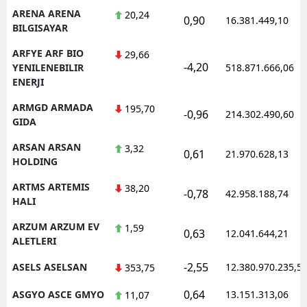
ARENA ARENA
20,24
0,90
16.381.449,10
BILGISAYAR
ARFYE ARF BIO
29,66
-4,20
YENILENEBILIR
518.871.666,06
ENERJI
ARMGD ARMADA
195,70
-0,96
214.302.490,60
GIDA
ARSAN ARSAN
3,32
0,61
21.970.628,13
HOLDING
ARTMS ARTEMIS
38,20
-0,78
42.958.188,74
HALI
ARZUM ARZUM EV
1,59
0,63
12.041.644,21
ALETLERI
-2,55
ASELS ASELSAN
12.380.970.235,5
353,75
0,64
ASGYO ASCE GMYO
13.151.313,06
11,07