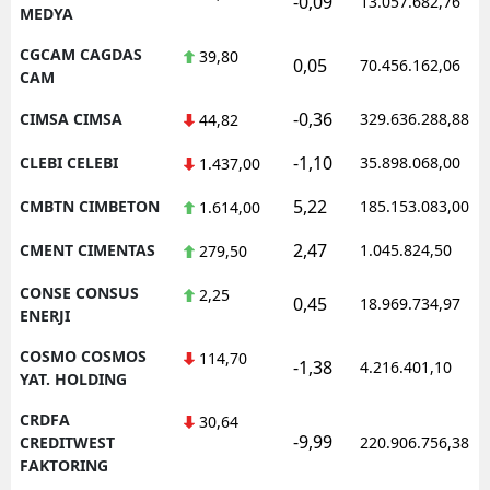
-0,09
13.057.682,76
MEDYA
CGCAM CAGDAS
39,80
0,05
70.456.162,06
CAM
-0,36
CIMSA CIMSA
329.636.288,88
44,82
-1,10
CLEBI CELEBI
35.898.068,00
1.437,00
5,22
CMBTN CIMBETON
185.153.083,00
1.614,00
2,47
CMENT CIMENTAS
1.045.824,50
279,50
CONSE CONSUS
2,25
0,45
18.969.734,97
ENERJI
COSMO COSMOS
114,70
-1,38
4.216.401,10
YAT. HOLDING
CRDFA
30,64
-9,99
CREDITWEST
220.906.756,38
FAKTORING