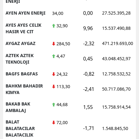
ENERJI
0,00
AYEN AYEN ENERJI
27.525.395,28
34,00
AYES AYES CELIK
32,90
9,96
15.537.490,88
HASIR VE CIT
-2,32
AYGAZ AYGAZ
471.219.693,00
284,50
AZTEK AZTEK
4,47
0,45
43.048.452,97
TEKNOLOJI
-0,82
BAGFS BAGFAS
12.758.532,52
24,32
BAHKM BAHADIR
113,30
-2,41
50.717.086,70
KIMYA
BAKAB BAK
44,68
1,55
15.758.914,54
AMBALAJ
BALAT
72,00
-1,71
BALATACILAR
1.548.845,50
BALATACILIK