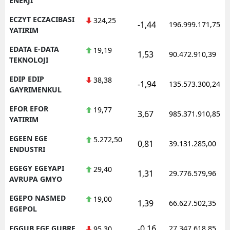
ENERJI
ECZYT ECZACIBASI
324,25
-1,44
196.999.171,75
YATIRIM
EDATA E-DATA
19,19
1,53
90.472.910,39
TEKNOLOJI
EDIP EDIP
38,38
-1,94
135.573.300,24
GAYRIMENKUL
EFOR EFOR
19,77
3,67
985.371.910,85
YATIRIM
EGEEN EGE
5.272,50
0,81
39.131.285,00
ENDUSTRI
EGEGY EGEYAPI
29,40
1,31
29.776.579,96
AVRUPA GMYO
EGEPO NASMED
19,00
1,39
66.627.502,35
EGEPOL
-0,16
EGGUB EGE GUBRE
27.347.618,85
95,30