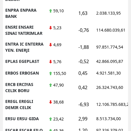
ENPRA ENPARA
59,10
1,63
2.038.133,95
BANK
ENSRI ENSARI
5,23
-0,76
114.680.039,61
SINAI YATIRIMLAR
ENTRA IC ENTERRA
4,69
-1,88
97.851.774,54
YEN. ENERJI
-0,52
EPLAS EGEPLAST
42.866.095,87
5,76
0,45
ERBOS ERBOSAN
4.921.581,30
155,50
ERCB ERCIYAS
47,90
0,42
26.324.743,60
CELIK BORU
EREGL EREGLI
38,68
-6,93
12.106.785.683,2
DEMIR CELIK
2,99
ERSU ERSU GIDA
8.513.734,00
23,42
1,20
ESCAR ESCAR FILO
97.326.379,02
45,36