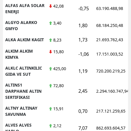
ALFAS ALFA SOLAR
42,08
-0,75
63.190.488,98
ENERJI
ALGYO ALARKO
3,40
1,80
68.184.250,48
GMYO
1,73
ALKA ALKIM KAGIT
21.693.762,43
8,23
ALKIM ALKIM
15,80
-1,06
17.151.003,52
KIMYA
ALKLC ALTINKILIC
425,00
1,19
720.200.219,25
GIDA VE SUT
ALTINS1
72,80
2,45
DARPHANE ALTIN
2.294.160.747,94
SERTIFIKASI
ALTNY ALTINAY
15,91
0,70
217.121.259,65
SAVUNMA
ALVES ALVES
2,12
7,07
862.693.604,57