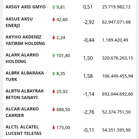
0,51
AKSGY AKIS GMYO
25.719.982,12
9,81
AKSUE AKSU
42,60
-2,92
62.947.071,68
ENERJI
AKYHO AKDENIZ
2,24
-0,44
1.189.420,49
YATIRIM HOLDING
ALARK ALARKO
101,80
1,50
320.678.263,15
HOLDING
ALBRK ALBARAKA
8,35
1,58
106.449.455,94
TURK
ALBTN ALBAYRAK
25,92
-1,14
692.044.692,60
BETON SANAYI
ALCAR ALARKO
686,50
-2,76
52.374.751,50
CARRIER
ALCTL ALCATEL
175,00
-0,11
54.351.595,90
LUCENT TELETAS