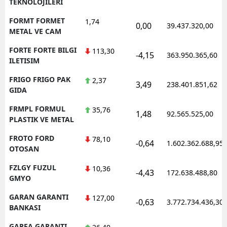
TEKNOLOJILERI
FORMT FORMET
1,74
0,00
39.437.320,00
METAL VE CAM
FORTE FORTE BILGI
113,30
-4,15
363.950.365,60
ILETISIM
FRIGO FRIGO PAK
2,37
3,49
238.401.851,62
GIDA
FRMPL FORMUL
35,76
1,48
92.565.525,00
PLASTIK VE METAL
FROTO FORD
78,10
-0,64
1.602.362.688,95
OTOSAN
FZLGY FUZUL
10,36
-4,43
172.638.488,80
GMYO
GARAN GARANTI
127,00
-0,63
3.772.734.436,30
BANKASI
GARFA GARANTI