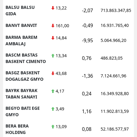
BALSU BALSU
13,22
-2,07
713.863.347,85
GIDA
-0,49
BANVT BANVIT
16.931.765,40
161,00
BARMA BAREM
14,84
-9,95
5.064.966,20
AMBALAJ
BASCM BASTAS
13,34
0,76
486.823,05
BASKENT CIMENTO
BASGZ BASKENT
43,68
-1,36
7.124.661,96
DOGALGAZ GMYO
BAYRK BAYRAK
4,17
0,24
16.349.928,80
TABAN SANAYI
BEGYO BATI EGE
3,49
1,16
11.902.813,59
GMYO
BERA BERA
13,09
0,08
52.186.577,97
HOLDING