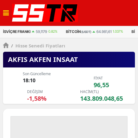
82%
BITCOIN
BITCOIN
64.981,61
1.037%
3.094.925
1.251%
(USDT)
(TL)
/
Hisse Senedi Fiyatları
AKFIS AKFEN INSAAT
Son Güncelleme
FİYAT
18:10
96,55
DEĞİŞİM
HACİM(TL)
-1,58%
143.809.048,65