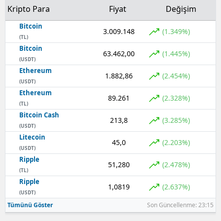
Kripto Para
Fiyat
Değişim
Bitcoin
3.009.148
(1.349%)
(TL)
Bitcoin
63.462,00
(1.445%)
(USDT)
Ethereum
1.882,86
(2.454%)
(USDT)
Ethereum
89.261
(2.328%)
(TL)
Bitcoin Cash
213,8
(3.285%)
(USDT)
Litecoin
45,0
(2.203%)
(USDT)
Ripple
51,280
(2.478%)
(TL)
Ripple
1,0819
(2.637%)
(USDT)
Tümünü Göster
Son Güncellenme: 23:15