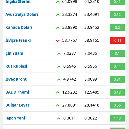
64,0998
64,2310
İngiliz Sterlini
0.41
33,3274
33,4091
Avustralya Doları
0.12
33,8890
33,9452
Kanada Doları
0.2
58,7767
58,9165
İsviçre Frankı
-0.11
7,0287
7,0436
Çin Yuanı
0.1
0,5945
0,5956
Rus Rublesi
0.44
4,9742
5,0099
İsveç Kronu
0.31
12,9232
12,9485
BAE Dirhemi
0.18
27,8891
28,1418
Bulgar Levası
0.56
0,3011
0,3022
Japon Yeni
1.48