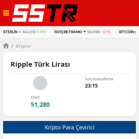
STERLIN
64,2310
0.41%
İSVIÇRE FRANKI
58,9165
-0.11%
BITCOIN
(U
/
Kripto
Ripple Türk Lirası
Son Güncelleme
23:15
FİYAT
51,280
Kripto Para Çevirici