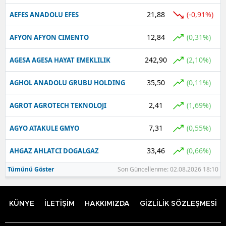
21,88
(-0,91%)
AEFES ANADOLU EFES
12,84
(0,31%)
AFYON AFYON CIMENTO
242,90
(2,10%)
AGESA AGESA HAYAT EMEKLILIK
35,50
(0,11%)
AGHOL ANADOLU GRUBU HOLDING
2,41
(1,69%)
AGROT AGROTECH TEKNOLOJI
7,31
(0,55%)
AGYO ATAKULE GMYO
33,46
(0,66%)
AHGAZ AHLATCI DOGALGAZ
Tümünü Göster
Son Güncellenme: 02.08.2026 18:10
KÜNYE
İLETİŞİM
HAKKIMIZDA
GİZLİLİK SÖZLEŞMESİ