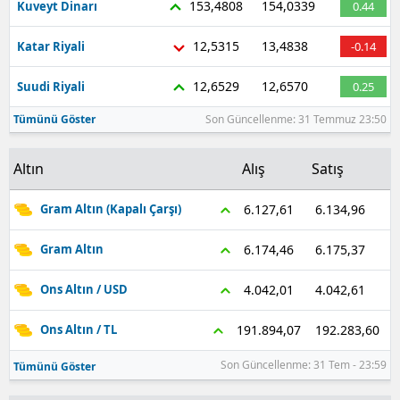
153,4808
154,0339
Kuveyt Dinarı
0.44
12,5315
13,4838
Katar Riyali
-0.14
12,6529
12,6570
Suudi Riyali
0.25
Tümünü Göster
Son Güncellenme: 31 Temmuz 23:50
Altın
Alış
Satış
6.134,96
6.127,61
Gram Altın (Kapalı Çarşı)
6.175,37
6.174,46
Gram Altın
4.042,61
4.042,01
Ons Altın / USD
192.283,60
191.894,07
Ons Altın / TL
Son Güncellenme: 31 Tem - 23:59
Tümünü Göster