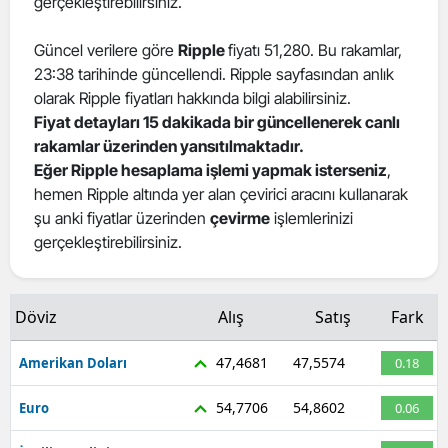
gerçekleştirebilirsiniz.
Güncel verilere göre
Ripple
fiyatı 51,280. Bu rakamlar,
23:38 tarihinde güncellendi. Ripple sayfasından anlık
olarak Ripple fiyatları hakkında bilgi alabilirsiniz.
Fiyat detayları 15 dakikada bir güncellenerek canlı
rakamlar üzerinden yansıtılmaktadır.
Eğer Ripple hesaplama işlemi yapmak isterseniz
,
hemen Ripple altında yer alan çevirici aracını kullanarak
şu anki fiyatlar üzerinden
çevirme
işlemlerinizi
gerçekleştirebilirsiniz.
Döviz
Alış
Satış
Fark
47,4681
47,5574
Amerikan Doları
0.18
54,7706
54,8602
Euro
0.06