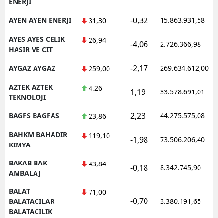
ENERJI
-0,32
AYEN AYEN ENERJI
15.863.931,58
31,30
AYES AYES CELIK
26,94
-4,06
2.726.366,98
HASIR VE CIT
-2,17
AYGAZ AYGAZ
269.634.612,00
259,00
AZTEK AZTEK
4,26
1,19
33.578.691,01
TEKNOLOJI
2,23
BAGFS BAGFAS
44.275.575,08
23,86
BAHKM BAHADIR
119,10
-1,98
73.506.206,40
KIMYA
BAKAB BAK
43,84
-0,18
8.342.745,90
AMBALAJ
BALAT
71,00
-0,70
BALATACILAR
3.380.191,65
BALATACILIK