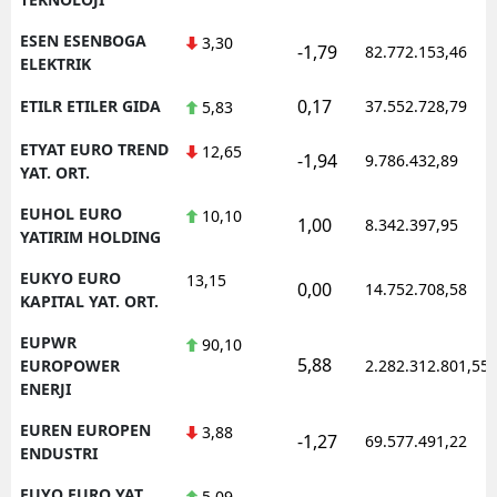
ESEN ESENBOGA
3,30
-1,79
82.772.153,46
ELEKTRIK
0,17
ETILR ETILER GIDA
37.552.728,79
5,83
ETYAT EURO TREND
12,65
-1,94
9.786.432,89
YAT. ORT.
EUHOL EURO
10,10
1,00
8.342.397,95
YATIRIM HOLDING
EUKYO EURO
13,15
0,00
14.752.708,58
KAPITAL YAT. ORT.
EUPWR
90,10
5,88
EUROPOWER
2.282.312.801,55
ENERJI
EUREN EUROPEN
3,88
-1,27
69.577.491,22
ENDUSTRI
EUYO EURO YAT.
5,09