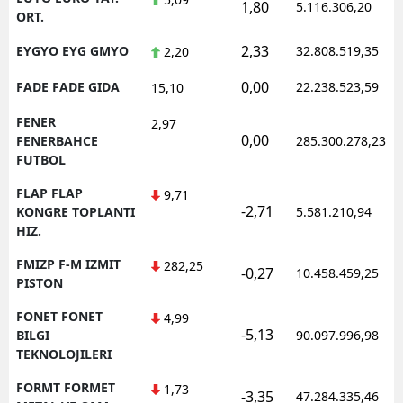
1,80
5.116.306,20
ORT.
2,33
EYGYO EYG GMYO
32.808.519,35
2,20
0,00
FADE FADE GIDA
22.238.523,59
15,10
FENER
2,97
0,00
FENERBAHCE
285.300.278,23
FUTBOL
FLAP FLAP
9,71
-2,71
KONGRE TOPLANTI
5.581.210,94
HIZ.
FMIZP F-M IZMIT
282,25
-0,27
10.458.459,25
PISTON
FONET FONET
4,99
-5,13
BILGI
90.097.996,98
TEKNOLOJILERI
FORMT FORMET
1,73
-3,35
47.284.335,46