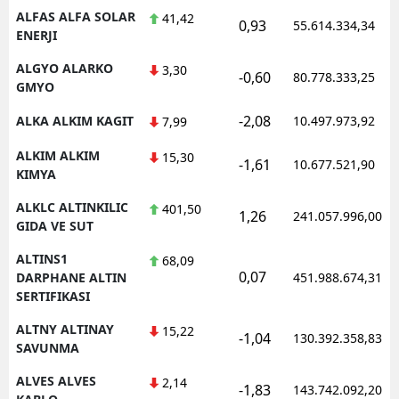
ALFAS ALFA SOLAR
41,42
0,93
55.614.334,34
ENERJI
ALGYO ALARKO
3,30
-0,60
80.778.333,25
GMYO
-2,08
ALKA ALKIM KAGIT
10.497.973,92
7,99
ALKIM ALKIM
15,30
-1,61
10.677.521,90
KIMYA
ALKLC ALTINKILIC
401,50
1,26
241.057.996,00
GIDA VE SUT
ALTINS1
68,09
0,07
DARPHANE ALTIN
451.988.674,31
SERTIFIKASI
ALTNY ALTINAY
15,22
-1,04
130.392.358,83
SAVUNMA
ALVES ALVES
2,14
-1,83
143.742.092,20