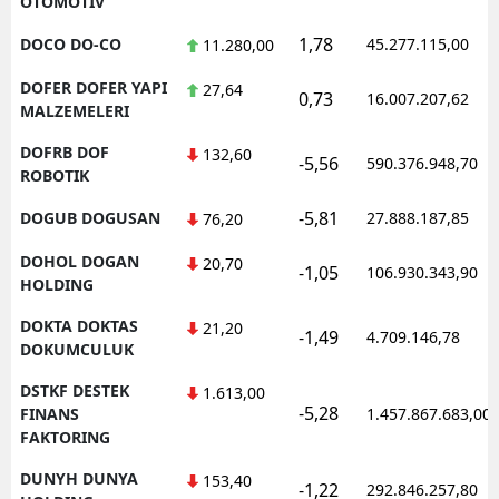
OTOMOTIV
1,78
DOCO DO-CO
45.277.115,00
11.280,00
DOFER DOFER YAPI
27,64
0,73
16.007.207,62
MALZEMELERI
DOFRB DOF
132,60
-5,56
590.376.948,70
ROBOTIK
-5,81
DOGUB DOGUSAN
27.888.187,85
76,20
DOHOL DOGAN
20,70
-1,05
106.930.343,90
HOLDING
DOKTA DOKTAS
21,20
-1,49
4.709.146,78
DOKUMCULUK
DSTKF DESTEK
1.613,00
-5,28
FINANS
1.457.867.683,00
FAKTORING
DUNYH DUNYA
153,40
-1,22
292.846.257,80