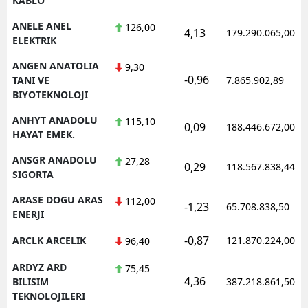
KABLO
ANELE ANEL
126,00
4,13
179.290.065,00
ELEKTRIK
ANGEN ANATOLIA
9,30
-0,96
TANI VE
7.865.902,89
BIYOTEKNOLOJI
ANHYT ANADOLU
115,10
0,09
188.446.672,00
HAYAT EMEK.
ANSGR ANADOLU
27,28
0,29
118.567.838,44
SIGORTA
ARASE DOGU ARAS
112,00
-1,23
65.708.838,50
ENERJI
-0,87
ARCLK ARCELIK
121.870.224,00
96,40
ARDYZ ARD
75,45
4,36
BILISIM
387.218.861,50
TEKNOLOJILERI