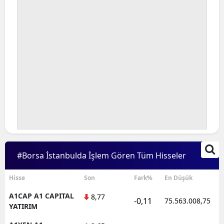
#Borsa İstanbulda İşlem Gören Tüm Hisseler
Hisse
Son
Fark%
En Düşük
A1CAP A1 CAPITAL
8,77
-0,11
75.563.008,75
YATIRIM