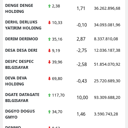
DENGE DENGE
2,38
1,71
36.262.896,68
HOLDING
DERHL DERLUKS
10,33
-0,10
34.093.081,96
YATIRIM HOLDING
2,87
DERIM DERIMOD
8.337.810,08
35,16
-2,75
DESA DESA DERI
12.036.187,38
9,19
DESPC DESPEC
39,96
-2,58
51.854.070,92
BILGISAYAR
DEVA DEVA
69,80
-0,43
25.720.689,30
HOLDING
DGATE DATAGATE
117,70
10,00
93.309.688,20
BILGISAYAR
DGGYO DOGUS
34,70
1,46
3.590.743,28
GMYO
DGNMO