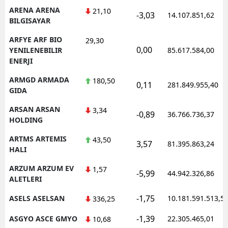
ARENA ARENA
21,10
-3,03
14.107.851,62
BILGISAYAR
ARFYE ARF BIO
29,30
0,00
YENILENEBILIR
85.617.584,00
ENERJI
ARMGD ARMADA
180,50
0,11
281.849.955,40
GIDA
ARSAN ARSAN
3,34
-0,89
36.766.736,37
HOLDING
ARTMS ARTEMIS
43,50
3,57
81.395.863,24
HALI
ARZUM ARZUM EV
1,57
-5,99
44.942.326,86
ALETLERI
-1,75
ASELS ASELSAN
10.181.591.513,5
336,25
-1,39
ASGYO ASCE GMYO
22.305.465,01
10,68