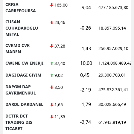
CRFSA
165,00
-9,04
477.185.673,80
CARREFOURSA
CUSAN
23,46
-0,26
CUHADAROGLU
18.857.095,14
METAL
CVKMD CVK
37,28
-1,43
256.957.029,10
MADEN
10,00
CWENE CW ENERJI
1.124.068.489,42
37,40
0,45
DAGI DAGI GIYIM
29.300.703,01
9,02
DAPGM DAP
8,50
-2,19
475.832.361,41
GAYRIMENKUL
-1,79
DARDL DARDANEL
30.028.666,49
1,65
DCTTR DCT
11,35
-2,74
TRADING DIS
61.943.819,19
TICARET