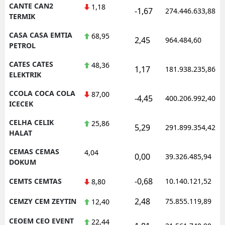
CANTE CAN2
1,18
-1,67
274.446.633,88
TERMIK
CASA CASA EMTIA
68,95
2,45
964.484,60
PETROL
CATES CATES
48,36
1,17
181.938.235,86
ELEKTRIK
CCOLA COCA COLA
87,00
-4,45
400.206.992,40
ICECEK
CELHA CELIK
25,86
5,29
291.899.354,42
HALAT
CEMAS CEMAS
4,04
0,00
39.326.485,94
DOKUM
-0,68
CEMTS CEMTAS
10.140.121,52
8,80
2,48
CEMZY CEM ZEYTIN
75.855.119,89
12,40
CEOEM CEO EVENT
22,44