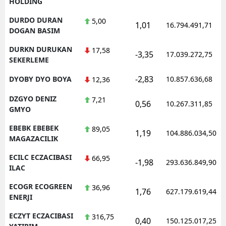
HOLDING
DURDO DURAN
5,00
1,01
16.794.491,71
DOGAN BASIM
DURKN DURUKAN
17,58
-3,35
17.039.272,75
SEKERLEME
-2,83
DYOBY DYO BOYA
10.857.636,68
12,36
DZGYO DENIZ
7,21
0,56
10.267.311,85
GMYO
EBEBK EBEBEK
89,05
1,19
104.886.034,50
MAGAZACILIK
ECILC ECZACIBASI
66,95
-1,98
293.636.849,90
ILAC
ECOGR ECOGREEN
36,96
1,76
627.179.619,44
ENERJI
ECZYT ECZACIBASI
316,75
0,40
150.125.017,25