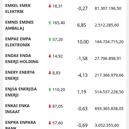
EMKEL EMEK
18,31
-0,27
81.307.196,50
ELEKTRIK
EMNIS EMINIS
165,40
6,85
2.512.285,60
AMBALAJ
EMPAE EMPA
57,20
10,00
164.734.715,20
ELEKTRONIK
ENDAE ENDA
14,92
-1,58
27.796.898,91
ENERJI HOLDING
ENERY ENERYA
8,83
-4,13
217.366.979,66
ENERJI
ENJSA ENERJISA
110,20
1,19
514.537.228,50
ENERJI
ENKAI ENKA
87,05
-0,63
693.365.838,05
INSAAT
ENPRA ENPARA
57,60
-0,69
3.052.355,60
BANK