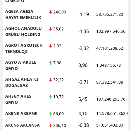
CIMENTO
AGESA AGESA
240,00
-1,19
38.735.271,80
HAYAT EMEKLILIK
AGHOL ANADOLU
35,02
-1,35
132.997.546,56
GRUBU HOLDING
AGROT AGROTECH
2,33
-3,32
47.101.208,52
TEKNOLOJI
AGYO ATAKULE
7,38
0,96
1.349.156,78
GMYO
AHGAZ AHLATCI
32,22
-3,71
97.392.541,08
DOGALGAZ
AHSGY AHES
19,72
5,45
187.246.293,76
GMYO
4,10
AKBNK AKBANK
14.578.651.862,9
66,00
-0,38
AKCNS AKCANSA
51.031.403,00
236,10