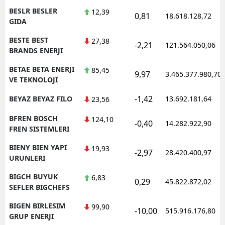
BESLR BESLER
12,39
0,81
18.618.128,72
GIDA
BESTE BEST
27,38
-2,21
121.564.050,06
BRANDS ENERJI
BETAE BETA ENERJI
85,45
9,97
3.465.377.980,70
VE TEKNOLOJI
-1,42
BEYAZ BEYAZ FILO
13.692.181,64
23,56
BFREN BOSCH
124,10
-0,40
14.282.922,90
FREN SISTEMLERI
BIENY BIEN YAPI
19,93
-2,97
28.420.400,97
URUNLERI
BIGCH BUYUK
6,83
0,29
45.822.872,02
SEFLER BIGCHEFS
BIGEN BIRLESIM
99,90
-10,00
515.916.176,80
GRUP ENERJI