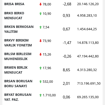
-2,68
BRISA BRISA
20.146.126,20
78,00
BRKO BIRKO
10,90
0,93
4.958.283,10
MENSUCAT
BRKSN BERKOSAN
7,54
0,67
1.454.644,25
YALITIM
BRKVY BIRIKIM
73,90
-1,47
14.878.113,80
VARLIK YONETIM
BRLSM BIRLESIM
15,26
-0,26
47.194.442,80
MUHENDISLIK
BRMEN BIRLIK
17,96
8,65
4.313.280,32
MENSUCAT
BRSAN BORUSAN
532,00
2,01
713.196.691,50
BORU SANAYI
BRYAT BORUSAN
1.710,00
0,06
69.265.135,00
YAT. PAZ.