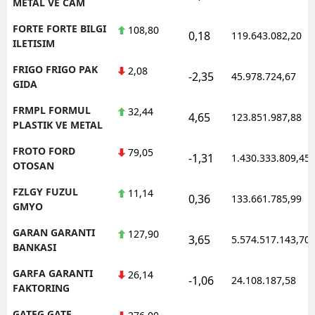
METAL VE CAM
FORTE FORTE BILGI
108,80
0,18
119.643.082,20
ILETISIM
FRIGO FRIGO PAK
2,08
-2,35
45.978.724,67
GIDA
FRMPL FORMUL
32,44
4,65
123.851.987,88
PLASTIK VE METAL
FROTO FORD
79,05
-1,31
1.430.333.809,45
OTOSAN
FZLGY FUZUL
11,14
0,36
133.661.785,99
GMYO
GARAN GARANTI
127,90
3,65
5.574.517.143,70
BANKASI
GARFA GARANTI
26,14
-1,06
24.108.187,58
FAKTORING
GATEG GATE