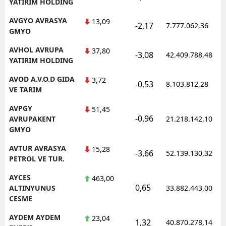
YATIRIM HOLDING
AVGYO AVRASYA
13,09
-2,17
7.777.062,36
GMYO
AVHOL AVRUPA
37,80
-3,08
42.409.788,48
YATIRIM HOLDING
AVOD A.V.O.D GIDA
3,72
-0,53
8.103.812,28
VE TARIM
AVPGY
51,45
-0,96
AVRUPAKENT
21.218.142,10
GMYO
AVTUR AVRASYA
15,28
-3,66
52.139.130,32
PETROL VE TUR.
AYCES
463,00
0,65
ALTINYUNUS
33.882.443,00
CESME
AYDEM AYDEM
23,04
1,32
40.870.278,14