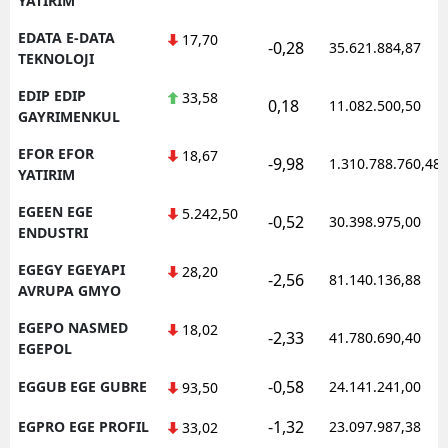
YATIRIM
EDATA E-DATA
17,70
-0,28
35.621.884,87
TEKNOLOJI
EDIP EDIP
33,58
0,18
11.082.500,50
GAYRIMENKUL
EFOR EFOR
18,67
-9,98
1.310.788.760,48
YATIRIM
EGEEN EGE
5.242,50
-0,52
30.398.975,00
ENDUSTRI
EGEGY EGEYAPI
28,20
-2,56
81.140.136,88
AVRUPA GMYO
EGEPO NASMED
18,02
-2,33
41.780.690,40
EGEPOL
-0,58
EGGUB EGE GUBRE
24.141.241,00
93,50
-1,32
EGPRO EGE PROFIL
23.097.987,38
33,02