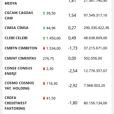
1,81
21.561.740,90
MEDYA
CGCAM CAGDAS
39,50
1,54
97.549.317,16
CAM
0,27
CIMSA CIMSA
290.330.422,36
44,96
0,49
CLEBI CELEBI
48.638.609,00
1.450,00
-1,73
CMBTN CIMBETON
37.215.671,00
1.534,00
0,00
CMENT CIMENTAS
502.056,00
279,75
CONSE CONSUS
2,30
-2,54
12.776.357,07
ENERJI
COSMO COSMOS
116,30
-2,92
7.968.003,20
YAT. HOLDING
CRDFA
41,50
-1,80
CREDITWEST
80.156.134,06
FAKTORING