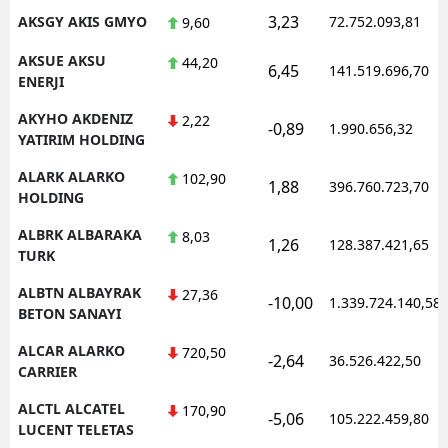
3,23
AKSGY AKIS GMYO
72.752.093,81
9,60
AKSUE AKSU
44,20
6,45
141.519.696,70
ENERJI
AKYHO AKDENIZ
2,22
-0,89
1.990.656,32
YATIRIM HOLDING
ALARK ALARKO
102,90
1,88
396.760.723,70
HOLDING
ALBRK ALBARAKA
8,03
1,26
128.387.421,65
TURK
ALBTN ALBAYRAK
27,36
-10,00
1.339.724.140,58
BETON SANAYI
ALCAR ALARKO
720,50
-2,64
36.526.422,50
CARRIER
ALCTL ALCATEL
170,90
-5,06
105.222.459,80
LUCENT TELETAS