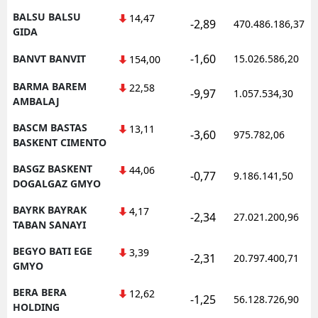
BALSU BALSU
14,47
-2,89
470.486.186,37
GIDA
-1,60
BANVT BANVIT
15.026.586,20
154,00
BARMA BAREM
22,58
-9,97
1.057.534,30
AMBALAJ
BASCM BASTAS
13,11
-3,60
975.782,06
BASKENT CIMENTO
BASGZ BASKENT
44,06
-0,77
9.186.141,50
DOGALGAZ GMYO
BAYRK BAYRAK
4,17
-2,34
27.021.200,96
TABAN SANAYI
BEGYO BATI EGE
3,39
-2,31
20.797.400,71
GMYO
BERA BERA
12,62
-1,25
56.128.726,90
HOLDING