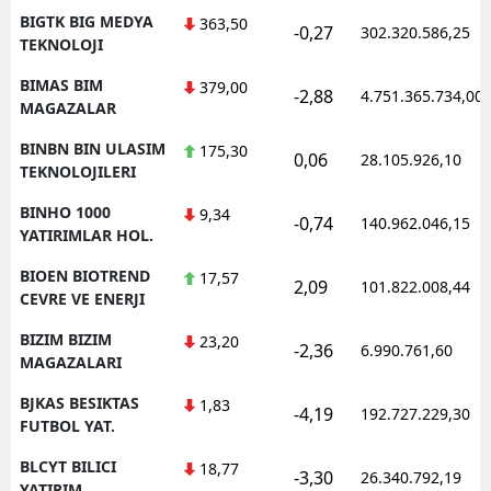
BIGTK BIG MEDYA
363,50
-0,27
302.320.586,25
TEKNOLOJI
BIMAS BIM
379,00
-2,88
4.751.365.734,00
MAGAZALAR
BINBN BIN ULASIM
175,30
0,06
28.105.926,10
TEKNOLOJILERI
BINHO 1000
9,34
-0,74
140.962.046,15
YATIRIMLAR HOL.
BIOEN BIOTREND
17,57
2,09
101.822.008,44
CEVRE VE ENERJI
BIZIM BIZIM
23,20
-2,36
6.990.761,60
MAGAZALARI
BJKAS BESIKTAS
1,83
-4,19
192.727.229,30
FUTBOL YAT.
BLCYT BILICI
18,77
-3,30
26.340.792,19
YATIRIM