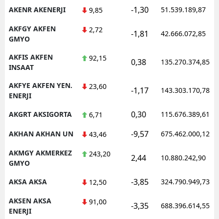
-1,30
AKENR AKENERJI
51.539.189,87
9,85
AKFGY AKFEN
2,72
-1,81
42.666.072,85
GMYO
AKFIS AKFEN
92,15
0,38
135.270.374,85
INSAAT
AKFYE AKFEN YEN.
23,60
-1,17
143.303.170,78
ENERJI
0,30
AKGRT AKSIGORTA
115.676.389,61
6,71
-9,57
AKHAN AKHAN UN
675.462.000,12
43,46
AKMGY AKMERKEZ
243,20
2,44
10.880.242,90
GMYO
-3,85
AKSA AKSA
324.790.949,73
12,50
AKSEN AKSA
91,00
-3,35
688.396.614,55
ENERJI