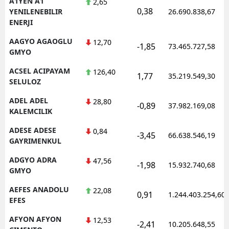
A1YEN A1
2,65
0,38
YENILENEBILIR
26.690.838,67
ENERJI
AAGYO AGAOGLU
12,70
-1,85
73.465.727,58
GMYO
ACSEL ACIPAYAM
126,40
1,77
35.219.549,30
SELULOZ
ADEL ADEL
28,80
-0,89
37.982.169,08
KALEMCILIK
ADESE ADESE
0,84
-3,45
66.638.546,19
GAYRIMENKUL
ADGYO ADRA
47,56
-1,98
15.932.740,68
GMYO
AEFES ANADOLU
22,08
0,91
1.244.403.254,60
EFES
AFYON AFYON
12,53
-2,41
10.205.648,55