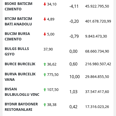
BSOKE BATICIM
34,10
-4,11
45.922.795,50
CIMENTO
BTCIM BATICIM
4,89
-0,20
401.678.720,99
BATI ANADOLU
BUCIM BURSA
5,00
-0,79
9.843.473,30
CIMENTO
BULGS BULLS
37,90
0,00
68.660.734,90
GSYO
0,60
BURCE BURCELIK
216.980.507,42
36,62
BURVA BURCELIK
775,50
10,00
29.864.855,50
VANA
BVSAN
107,50
1,03
37.547.417,60
BULBULOGLU VINC
BYDNR BAYDONER
38,38
0,42
17.316.023,26
RESTORANLARI