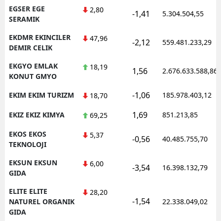
EGSER EGE
2,80
-1,41
5.304.504,55
SERAMIK
EKDMR EKINCILER
47,96
-2,12
559.481.233,29
DEMIR CELIK
EKGYO EMLAK
18,19
1,56
2.676.633.588,86
KONUT GMYO
-1,06
EKIM EKIM TURIZM
185.978.403,12
18,70
1,69
EKIZ EKIZ KIMYA
851.213,85
69,25
EKOS EKOS
5,37
-0,56
40.485.755,70
TEKNOLOJI
EKSUN EKSUN
6,00
-3,54
16.398.132,79
GIDA
ELITE ELITE
28,20
-1,54
NATUREL ORGANIK
22.338.049,02
GIDA