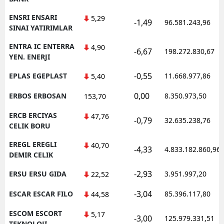
ENSRI ENSARI
5,29
-1,49
96.581.243,96
SINAI YATIRIMLAR
ENTRA IC ENTERRA
4,90
-6,67
198.272.830,67
YEN. ENERJI
-0,55
EPLAS EGEPLAST
11.668.977,86
5,40
0,00
ERBOS ERBOSAN
8.350.973,50
153,70
ERCB ERCIYAS
47,76
-0,79
32.635.238,76
CELIK BORU
EREGL EREGLI
40,70
-4,33
4.833.182.860,96
DEMIR CELIK
-2,93
ERSU ERSU GIDA
3.951.997,20
22,52
-3,04
ESCAR ESCAR FILO
85.396.117,80
44,58
ESCOM ESCORT
5,17
-3,00
125.979.331,51
TEKNOLOJI