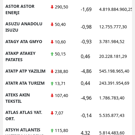
ASTOR ASTOR
290,50
-1,69
4.819.884.960,25
ENERJI
ASUZU ANADOLU
50,40
-0,98
12.755.777,30
ISUZU
-0,93
ATAGY ATA GMYO
3.781.984,52
10,60
ATAKP ATAKEY
50,15
0,46
20.228.181,29
PATATES
-4,86
ATATP ATP YAZILIM
545.198.965,40
238,80
0,44
ATATR ATA TURIZM
243.391.954,69
13,71
ATEKS AKIN
107,40
-4,96
1.786.783,40
TEKSTIL
ATLAS ATLAS YAT.
7,07
-0,14
5.535.877,43
ORT.
ATSYH ATLANTIS
115,80
4,32
5.814.483,60