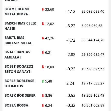
BLUME BLUME
33,60
-1,12
83.098.688,40
METAL KIMYA
BMSCH BMS CELIK
12,02
-3,22
6.926.969,68
HASIR
BMSTL BMS
42,26
-1,72
55.544.124,78
BIRLESIK METAL
BNTAS BANTAS
6,21
-2,82
29.856.685,47
AMBALAJ
BOBET BOGAZICI
18,04
-0,22
19.648.375,53
BETON SANAYI
BORLS BORLEASE
5,48
2,24
19.717.533,27
OTOMOTIV
-0,53
BORSK BOR SEKER
19.263.168,49
5,59
-0,32
BOSSA BOSSA
10.351.662,89
6,24