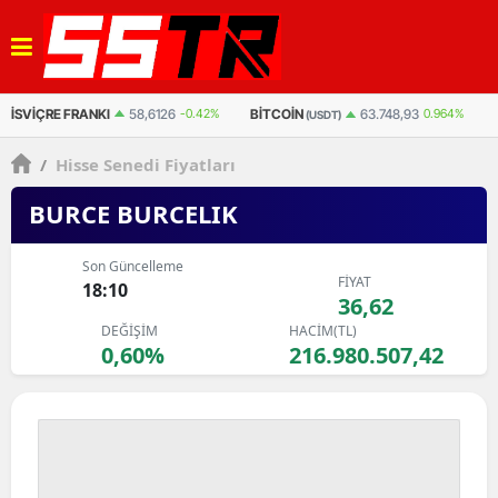
BITCOIN
BITCOIN
E
63.748,93
0.964%
3.019.027
0.844%
(USDT)
(TL)
/
Hisse Senedi Fiyatları
BURCE BURCELIK
Son Güncelleme
FİYAT
18:10
36,62
DEĞİŞİM
HACİM(TL)
0,60%
216.980.507,42