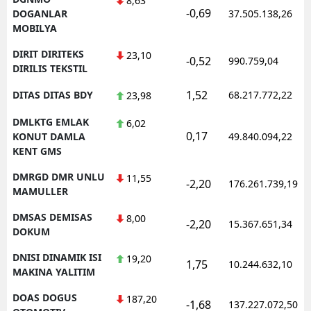
8,63
-0,69
DOGANLAR
37.505.138,26
MOBILYA
DIRIT DIRITEKS
23,10
-0,52
990.759,04
DIRILIS TEKSTIL
1,52
DITAS DITAS BDY
68.217.772,22
23,98
DMLKTG EMLAK
6,02
0,17
KONUT DAMLA
49.840.094,22
KENT GMS
DMRGD DMR UNLU
11,55
-2,20
176.261.739,19
MAMULLER
DMSAS DEMISAS
8,00
-2,20
15.367.651,34
DOKUM
DNISI DINAMIK ISI
19,20
1,75
10.244.632,10
MAKINA YALITIM
DOAS DOGUS
187,20
-1,68
137.227.072,50