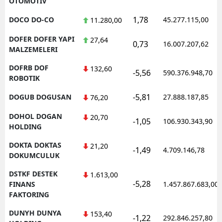
OTOMOTIV
1,78
DOCO DO-CO
45.277.115,00
11.280,00
DOFER DOFER YAPI
27,64
0,73
16.007.207,62
MALZEMELERI
DOFRB DOF
132,60
-5,56
590.376.948,70
ROBOTIK
-5,81
DOGUB DOGUSAN
27.888.187,85
76,20
DOHOL DOGAN
20,70
-1,05
106.930.343,90
HOLDING
DOKTA DOKTAS
21,20
-1,49
4.709.146,78
DOKUMCULUK
DSTKF DESTEK
1.613,00
-5,28
FINANS
1.457.867.683,00
FAKTORING
DUNYH DUNYA
153,40
-1,22
292.846.257,80