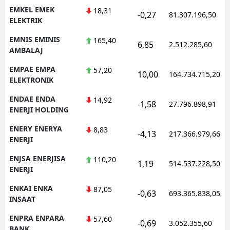
EMKEL EMEK
18,31
-0,27
81.307.196,50
ELEKTRIK
EMNIS EMINIS
165,40
6,85
2.512.285,60
AMBALAJ
EMPAE EMPA
57,20
10,00
164.734.715,20
ELEKTRONIK
ENDAE ENDA
14,92
-1,58
27.796.898,91
ENERJI HOLDING
ENERY ENERYA
8,83
-4,13
217.366.979,66
ENERJI
ENJSA ENERJISA
110,20
1,19
514.537.228,50
ENERJI
ENKAI ENKA
87,05
-0,63
693.365.838,05
INSAAT
ENPRA ENPARA
57,60
-0,69
3.052.355,60
BANK