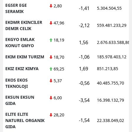
EGSER EGE
2,80
-1,41
5.304.504,55
SERAMIK
EKDMR EKINCILER
47,96
-2,12
559.481.233,29
DEMIR CELIK
EKGYO EMLAK
18,19
1,56
2.676.633.588,86
KONUT GMYO
-1,06
EKIM EKIM TURIZM
185.978.403,12
18,70
1,69
EKIZ EKIZ KIMYA
851.213,85
69,25
EKOS EKOS
5,37
-0,56
40.485.755,70
TEKNOLOJI
EKSUN EKSUN
6,00
-3,54
16.398.132,79
GIDA
ELITE ELITE
28,20
-1,54
NATUREL ORGANIK
22.338.049,02
GIDA