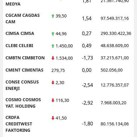
1,81
21.561.740,90
MEDYA
CGCAM CAGDAS
39,50
1,54
97.549.317,16
CAM
0,27
CIMSA CIMSA
290.330.422,36
44,96
0,49
CLEBI CELEBI
48.638.609,00
1.450,00
-1,73
CMBTN CIMBETON
37.215.671,00
1.534,00
0,00
CMENT CIMENTAS
502.056,00
279,75
CONSE CONSUS
2,30
-2,54
12.776.357,07
ENERJI
COSMO COSMOS
116,30
-2,92
7.968.003,20
YAT. HOLDING
CRDFA
41,50
-1,80
CREDITWEST
80.156.134,06
FAKTORING