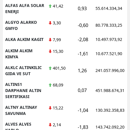
ALFAS ALFA SOLAR
41,42
0,93
55.614.334,34
ENERJI
ALGYO ALARKO
3,30
-0,60
80.778.333,25
GMYO
-2,08
ALKA ALKIM KAGIT
10.497.973,92
7,99
ALKIM ALKIM
15,30
-1,61
10.677.521,90
KIMYA
ALKLC ALTINKILIC
401,50
1,26
241.057.996,00
GIDA VE SUT
ALTINS1
68,09
0,07
DARPHANE ALTIN
451.988.674,31
SERTIFIKASI
ALTNY ALTINAY
15,22
-1,04
130.392.358,83
SAVUNMA
ALVES ALVES
2,14
-1,83
143.742.092,20