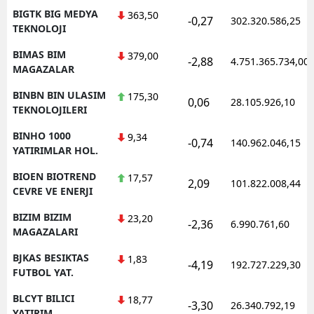
BIGTK BIG MEDYA
363,50
-0,27
302.320.586,25
TEKNOLOJI
BIMAS BIM
379,00
-2,88
4.751.365.734,00
MAGAZALAR
BINBN BIN ULASIM
175,30
0,06
28.105.926,10
TEKNOLOJILERI
BINHO 1000
9,34
-0,74
140.962.046,15
YATIRIMLAR HOL.
BIOEN BIOTREND
17,57
2,09
101.822.008,44
CEVRE VE ENERJI
BIZIM BIZIM
23,20
-2,36
6.990.761,60
MAGAZALARI
BJKAS BESIKTAS
1,83
-4,19
192.727.229,30
FUTBOL YAT.
BLCYT BILICI
18,77
-3,30
26.340.792,19
YATIRIM