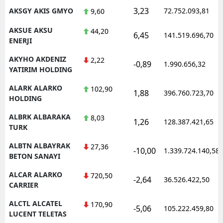
3,23
AKSGY AKIS GMYO
72.752.093,81
9,60
AKSUE AKSU
44,20
6,45
141.519.696,70
ENERJI
AKYHO AKDENIZ
2,22
-0,89
1.990.656,32
YATIRIM HOLDING
ALARK ALARKO
102,90
1,88
396.760.723,70
HOLDING
ALBRK ALBARAKA
8,03
1,26
128.387.421,65
TURK
ALBTN ALBAYRAK
27,36
-10,00
1.339.724.140,58
BETON SANAYI
ALCAR ALARKO
720,50
-2,64
36.526.422,50
CARRIER
ALCTL ALCATEL
170,90
-5,06
105.222.459,80
LUCENT TELETAS