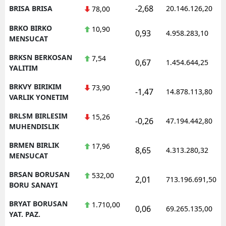
-2,68
BRISA BRISA
20.146.126,20
78,00
BRKO BIRKO
10,90
0,93
4.958.283,10
MENSUCAT
BRKSN BERKOSAN
7,54
0,67
1.454.644,25
YALITIM
BRKVY BIRIKIM
73,90
-1,47
14.878.113,80
VARLIK YONETIM
BRLSM BIRLESIM
15,26
-0,26
47.194.442,80
MUHENDISLIK
BRMEN BIRLIK
17,96
8,65
4.313.280,32
MENSUCAT
BRSAN BORUSAN
532,00
2,01
713.196.691,50
BORU SANAYI
BRYAT BORUSAN
1.710,00
0,06
69.265.135,00
YAT. PAZ.