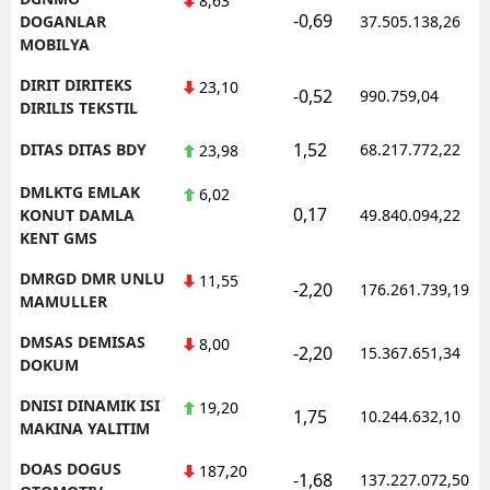
8,63
-0,69
DOGANLAR
37.505.138,26
MOBILYA
DIRIT DIRITEKS
23,10
-0,52
990.759,04
DIRILIS TEKSTIL
1,52
DITAS DITAS BDY
68.217.772,22
23,98
DMLKTG EMLAK
6,02
0,17
KONUT DAMLA
49.840.094,22
KENT GMS
DMRGD DMR UNLU
11,55
-2,20
176.261.739,19
MAMULLER
DMSAS DEMISAS
8,00
-2,20
15.367.651,34
DOKUM
DNISI DINAMIK ISI
19,20
1,75
10.244.632,10
MAKINA YALITIM
DOAS DOGUS
187,20
-1,68
137.227.072,50