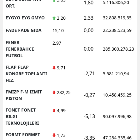
1,80
5.116.306,20
ORT.
2,33
EYGYO EYG GMYO
32.808.519,35
2,20
0,00
FADE FADE GIDA
22.238.523,59
15,10
FENER
2,97
0,00
FENERBAHCE
285.300.278,23
FUTBOL
FLAP FLAP
9,71
-2,71
KONGRE TOPLANTI
5.581.210,94
HIZ.
FMIZP F-M IZMIT
282,25
-0,27
10.458.459,25
PISTON
FONET FONET
4,99
-5,13
BILGI
90.097.996,98
TEKNOLOJILERI
FORMT FORMET
1,73
-3,35
47.284.335,46