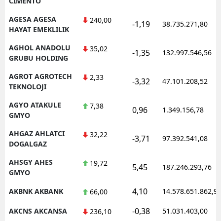
CIMENTO
AGESA AGESA
240,00
-1,19
38.735.271,80
HAYAT EMEKLILIK
AGHOL ANADOLU
35,02
-1,35
132.997.546,56
GRUBU HOLDING
AGROT AGROTECH
2,33
-3,32
47.101.208,52
TEKNOLOJI
AGYO ATAKULE
7,38
0,96
1.349.156,78
GMYO
AHGAZ AHLATCI
32,22
-3,71
97.392.541,08
DOGALGAZ
AHSGY AHES
19,72
5,45
187.246.293,76
GMYO
4,10
AKBNK AKBANK
14.578.651.862,9
66,00
-0,38
AKCNS AKCANSA
51.031.403,00
236,10