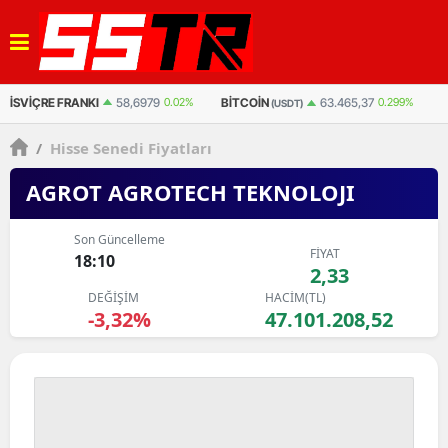
BITCOIN
BITCOIN
ET
63.465,37
0.299%
3.007.931
0.216%
(USDT)
(TL)
/
Hisse Senedi Fiyatları
AGROT AGROTECH TEKNOLOJI
Son Güncelleme
FİYAT
18:10
2,33
DEĞİŞİM
HACİM(TL)
-3,32%
47.101.208,52