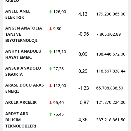
KABLO
ANELE ANEL
126,00
4,13
179.290.065,00
ELEKTRIK
ANGEN ANATOLIA
9,30
-0,96
TANI VE
7.865.902,89
BIYOTEKNOLOJI
ANHYT ANADOLU
115,10
0,09
188.446.672,00
HAYAT EMEK.
ANSGR ANADOLU
27,28
0,29
118.567.838,44
SIGORTA
ARASE DOGU ARAS
112,00
-1,23
65.708.838,50
ENERJI
-0,87
ARCLK ARCELIK
121.870.224,00
96,40
ARDYZ ARD
75,45
4,36
BILISIM
387.218.861,50
TEKNOLOJILERI