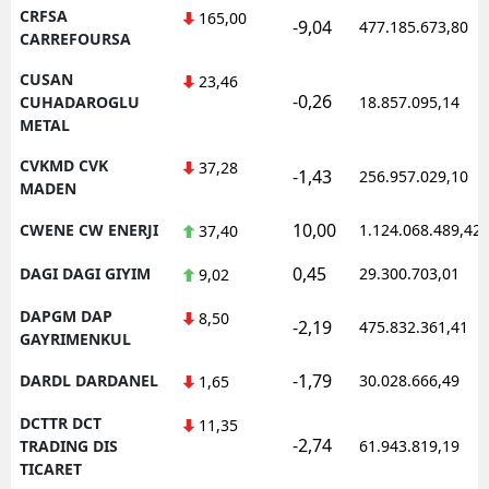
CRFSA
165,00
-9,04
477.185.673,80
CARREFOURSA
CUSAN
23,46
-0,26
CUHADAROGLU
18.857.095,14
METAL
CVKMD CVK
37,28
-1,43
256.957.029,10
MADEN
10,00
CWENE CW ENERJI
1.124.068.489,42
37,40
0,45
DAGI DAGI GIYIM
29.300.703,01
9,02
DAPGM DAP
8,50
-2,19
475.832.361,41
GAYRIMENKUL
-1,79
DARDL DARDANEL
30.028.666,49
1,65
DCTTR DCT
11,35
-2,74
TRADING DIS
61.943.819,19
TICARET