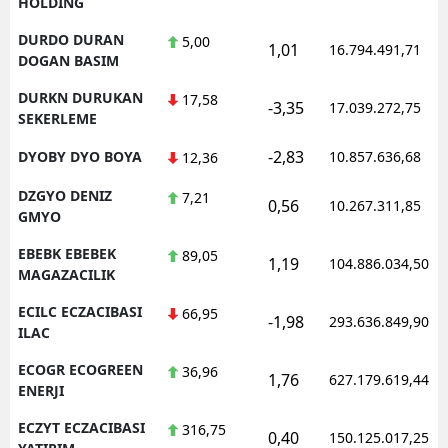
HOLDING
DURDO DURAN
5,00
1,01
16.794.491,71
DOGAN BASIM
DURKN DURUKAN
17,58
-3,35
17.039.272,75
SEKERLEME
-2,83
DYOBY DYO BOYA
10.857.636,68
12,36
DZGYO DENIZ
7,21
0,56
10.267.311,85
GMYO
EBEBK EBEBEK
89,05
1,19
104.886.034,50
MAGAZACILIK
ECILC ECZACIBASI
66,95
-1,98
293.636.849,90
ILAC
ECOGR ECOGREEN
36,96
1,76
627.179.619,44
ENERJI
ECZYT ECZACIBASI
316,75
0,40
150.125.017,25