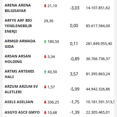
ARENA ARENA
21,10
-3,03
14.107.851,62
BILGISAYAR
ARFYE ARF BIO
29,30
0,00
YENILENEBILIR
85.617.584,00
ENERJI
ARMGD ARMADA
180,50
0,11
281.849.955,40
GIDA
ARSAN ARSAN
3,34
-0,89
36.766.736,37
HOLDING
ARTMS ARTEMIS
43,50
3,57
81.395.863,24
HALI
ARZUM ARZUM EV
1,57
-5,99
44.942.326,86
ALETLERI
-1,75
ASELS ASELSAN
10.181.591.513,5
336,25
-1,39
ASGYO ASCE GMYO
22.305.465,01
10,68