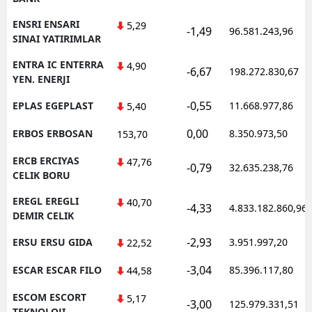
ENSRI ENSARI
5,29
-1,49
96.581.243,96
SINAI YATIRIMLAR
ENTRA IC ENTERRA
4,90
-6,67
198.272.830,67
YEN. ENERJI
-0,55
EPLAS EGEPLAST
11.668.977,86
5,40
0,00
ERBOS ERBOSAN
8.350.973,50
153,70
ERCB ERCIYAS
47,76
-0,79
32.635.238,76
CELIK BORU
EREGL EREGLI
40,70
-4,33
4.833.182.860,96
DEMIR CELIK
-2,93
ERSU ERSU GIDA
3.951.997,20
22,52
-3,04
ESCAR ESCAR FILO
85.396.117,80
44,58
ESCOM ESCORT
5,17
-3,00
125.979.331,51
TEKNOLOJI