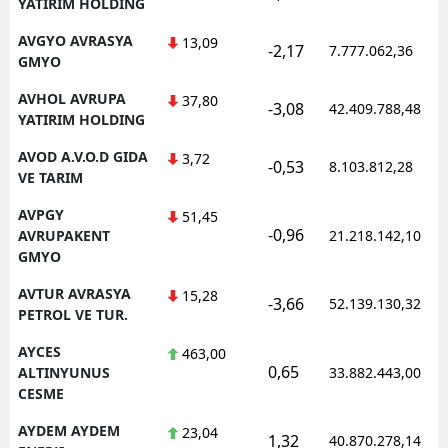
YATIRIM HOLDING
AVGYO AVRASYA
13,09
-2,17
7.777.062,36
GMYO
AVHOL AVRUPA
37,80
-3,08
42.409.788,48
YATIRIM HOLDING
AVOD A.V.O.D GIDA
3,72
-0,53
8.103.812,28
VE TARIM
AVPGY
51,45
-0,96
AVRUPAKENT
21.218.142,10
GMYO
AVTUR AVRASYA
15,28
-3,66
52.139.130,32
PETROL VE TUR.
AYCES
463,00
0,65
ALTINYUNUS
33.882.443,00
CESME
AYDEM AYDEM
23,04
1,32
40.870.278,14