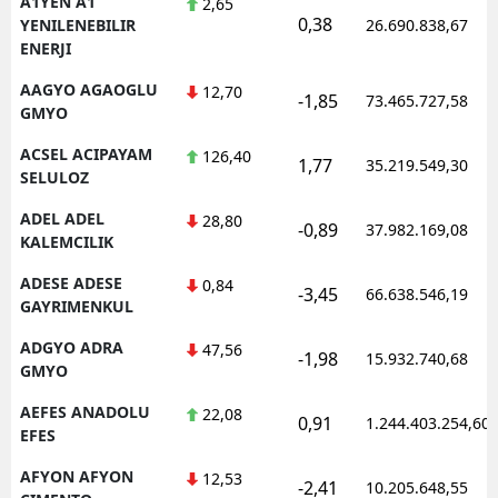
A1YEN A1
2,65
0,38
YENILENEBILIR
26.690.838,67
ENERJI
AAGYO AGAOGLU
12,70
-1,85
73.465.727,58
GMYO
ACSEL ACIPAYAM
126,40
1,77
35.219.549,30
SELULOZ
ADEL ADEL
28,80
-0,89
37.982.169,08
KALEMCILIK
ADESE ADESE
0,84
-3,45
66.638.546,19
GAYRIMENKUL
ADGYO ADRA
47,56
-1,98
15.932.740,68
GMYO
AEFES ANADOLU
22,08
0,91
1.244.403.254,60
EFES
AFYON AFYON
12,53
-2,41
10.205.648,55