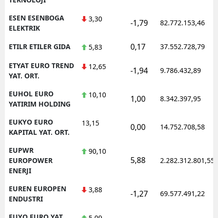
ESEN ESENBOGA
3,30
-1,79
82.772.153,46
ELEKTRIK
0,17
ETILR ETILER GIDA
37.552.728,79
5,83
ETYAT EURO TREND
12,65
-1,94
9.786.432,89
YAT. ORT.
EUHOL EURO
10,10
1,00
8.342.397,95
YATIRIM HOLDING
EUKYO EURO
13,15
0,00
14.752.708,58
KAPITAL YAT. ORT.
EUPWR
90,10
5,88
EUROPOWER
2.282.312.801,55
ENERJI
EUREN EUROPEN
3,88
-1,27
69.577.491,22
ENDUSTRI
EUYO EURO YAT.
5,09