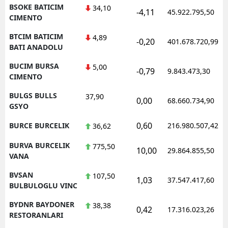
BSOKE BATICIM
34,10
-4,11
45.922.795,50
CIMENTO
BTCIM BATICIM
4,89
-0,20
401.678.720,99
BATI ANADOLU
BUCIM BURSA
5,00
-0,79
9.843.473,30
CIMENTO
BULGS BULLS
37,90
0,00
68.660.734,90
GSYO
0,60
BURCE BURCELIK
216.980.507,42
36,62
BURVA BURCELIK
775,50
10,00
29.864.855,50
VANA
BVSAN
107,50
1,03
37.547.417,60
BULBULOGLU VINC
BYDNR BAYDONER
38,38
0,42
17.316.023,26
RESTORANLARI