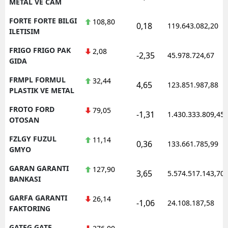
METAL VE CAM
FORTE FORTE BILGI
108,80
0,18
119.643.082,20
ILETISIM
FRIGO FRIGO PAK
2,08
-2,35
45.978.724,67
GIDA
FRMPL FORMUL
32,44
4,65
123.851.987,88
PLASTIK VE METAL
FROTO FORD
79,05
-1,31
1.430.333.809,45
OTOSAN
FZLGY FUZUL
11,14
0,36
133.661.785,99
GMYO
GARAN GARANTI
127,90
3,65
5.574.517.143,70
BANKASI
GARFA GARANTI
26,14
-1,06
24.108.187,58
FAKTORING
GATEG GATE