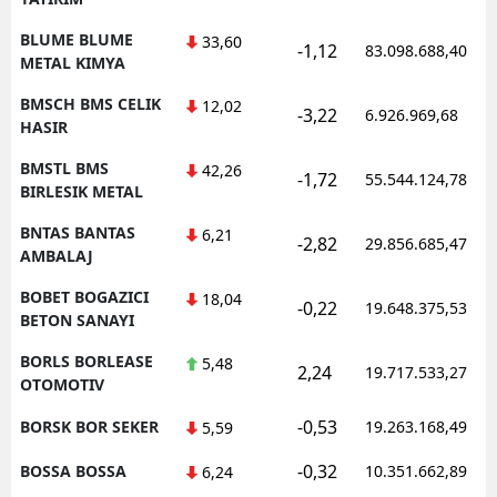
BLUME BLUME
33,60
-1,12
83.098.688,40
METAL KIMYA
BMSCH BMS CELIK
12,02
-3,22
6.926.969,68
HASIR
BMSTL BMS
42,26
-1,72
55.544.124,78
BIRLESIK METAL
BNTAS BANTAS
6,21
-2,82
29.856.685,47
AMBALAJ
BOBET BOGAZICI
18,04
-0,22
19.648.375,53
BETON SANAYI
BORLS BORLEASE
5,48
2,24
19.717.533,27
OTOMOTIV
-0,53
BORSK BOR SEKER
19.263.168,49
5,59
-0,32
BOSSA BOSSA
10.351.662,89
6,24