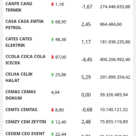
CANTE CAN2
1,18
-1,67
274.446.633,88
TERMIK
CASA CASA EMTIA
68,95
2,45
964.484,60
PETROL
CATES CATES
48,36
1,17
181.938.235,86
ELEKTRIK
CCOLA COCA COLA
87,00
-4,45
400.206.992,40
ICECEK
CELHA CELIK
25,86
5,29
291.899.354,42
HALAT
CEMAS CEMAS
4,04
0,00
39.326.485,94
DOKUM
-0,68
CEMTS CEMTAS
10.140.121,52
8,80
2,48
CEMZY CEM ZEYTIN
75.855.119,89
12,40
CEOEM CEO EVENT
22,44