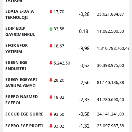
YATIRIM
EDATA E-DATA
17,70
-0,28
35.621.884,87
TEKNOLOJI
EDIP EDIP
33,58
0,18
11.082.500,50
GAYRIMENKUL
EFOR EFOR
18,67
-9,98
1.310.788.760,48
YATIRIM
EGEEN EGE
5.242,50
-0,52
30.398.975,00
ENDUSTRI
EGEGY EGEYAPI
28,20
-2,56
81.140.136,88
AVRUPA GMYO
EGEPO NASMED
18,02
-2,33
41.780.690,40
EGEPOL
-0,58
EGGUB EGE GUBRE
24.141.241,00
93,50
-1,32
EGPRO EGE PROFIL
23.097.987,38
33,02