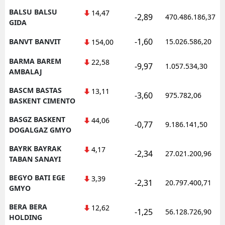
BALSU BALSU
14,47
-2,89
470.486.186,37
GIDA
-1,60
BANVT BANVIT
15.026.586,20
154,00
BARMA BAREM
22,58
-9,97
1.057.534,30
AMBALAJ
BASCM BASTAS
13,11
-3,60
975.782,06
BASKENT CIMENTO
BASGZ BASKENT
44,06
-0,77
9.186.141,50
DOGALGAZ GMYO
BAYRK BAYRAK
4,17
-2,34
27.021.200,96
TABAN SANAYI
BEGYO BATI EGE
3,39
-2,31
20.797.400,71
GMYO
BERA BERA
12,62
-1,25
56.128.726,90
HOLDING