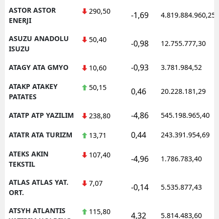
ASTOR ASTOR
290,50
-1,69
4.819.884.960,25
ENERJI
ASUZU ANADOLU
50,40
-0,98
12.755.777,30
ISUZU
-0,93
ATAGY ATA GMYO
3.781.984,52
10,60
ATAKP ATAKEY
50,15
0,46
20.228.181,29
PATATES
-4,86
ATATP ATP YAZILIM
545.198.965,40
238,80
0,44
ATATR ATA TURIZM
243.391.954,69
13,71
ATEKS AKIN
107,40
-4,96
1.786.783,40
TEKSTIL
ATLAS ATLAS YAT.
7,07
-0,14
5.535.877,43
ORT.
ATSYH ATLANTIS
115,80
4,32
5.814.483,60