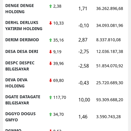
DENGE DENGE
2,38
1,71
36.262.896,68
HOLDING
DERHL DERLUKS
10,33
-0,10
34.093.081,96
YATIRIM HOLDING
2,87
DERIM DERIMOD
8.337.810,08
35,16
-2,75
DESA DESA DERI
12.036.187,38
9,19
DESPC DESPEC
39,96
-2,58
51.854.070,92
BILGISAYAR
DEVA DEVA
69,80
-0,43
25.720.689,30
HOLDING
DGATE DATAGATE
117,70
10,00
93.309.688,20
BILGISAYAR
DGGYO DOGUS
34,70
1,46
3.590.743,28
GMYO
DGNMO