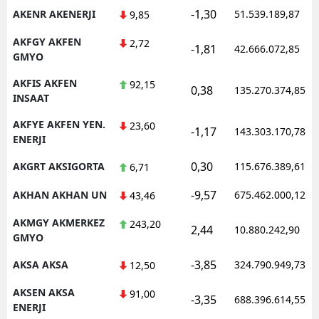
-1,30
AKENR AKENERJI
51.539.189,87
9,85
AKFGY AKFEN
2,72
-1,81
42.666.072,85
GMYO
AKFIS AKFEN
92,15
0,38
135.270.374,85
INSAAT
AKFYE AKFEN YEN.
23,60
-1,17
143.303.170,78
ENERJI
0,30
AKGRT AKSIGORTA
115.676.389,61
6,71
-9,57
AKHAN AKHAN UN
675.462.000,12
43,46
AKMGY AKMERKEZ
243,20
2,44
10.880.242,90
GMYO
-3,85
AKSA AKSA
324.790.949,73
12,50
AKSEN AKSA
91,00
-3,35
688.396.614,55
ENERJI