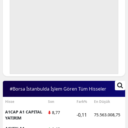
#Borsa İstanbulda İşlem Gören Tüm Hisseler
Hisse
Son
Fark%
En Düşük
A1CAP A1 CAPITAL
8,77
-0,11
75.563.008,75
YATIRIM