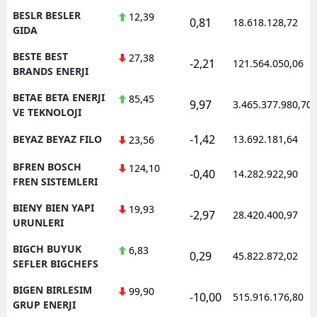
BESLR BESLER
12,39
0,81
18.618.128,72
GIDA
BESTE BEST
27,38
-2,21
121.564.050,06
BRANDS ENERJI
BETAE BETA ENERJI
85,45
9,97
3.465.377.980,70
VE TEKNOLOJI
-1,42
BEYAZ BEYAZ FILO
13.692.181,64
23,56
BFREN BOSCH
124,10
-0,40
14.282.922,90
FREN SISTEMLERI
BIENY BIEN YAPI
19,93
-2,97
28.420.400,97
URUNLERI
BIGCH BUYUK
6,83
0,29
45.822.872,02
SEFLER BIGCHEFS
BIGEN BIRLESIM
99,90
-10,00
515.916.176,80
GRUP ENERJI