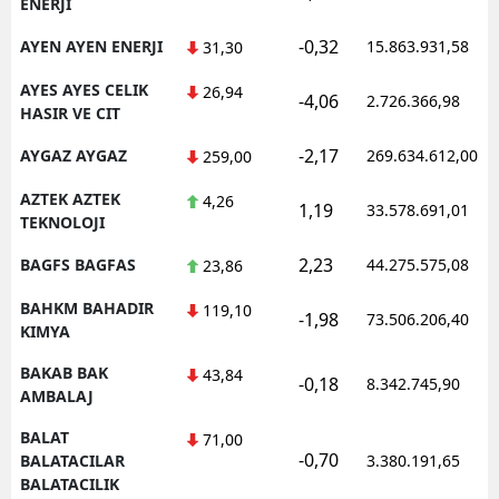
ENERJI
-0,32
AYEN AYEN ENERJI
15.863.931,58
31,30
AYES AYES CELIK
26,94
-4,06
2.726.366,98
HASIR VE CIT
-2,17
AYGAZ AYGAZ
269.634.612,00
259,00
AZTEK AZTEK
4,26
1,19
33.578.691,01
TEKNOLOJI
2,23
BAGFS BAGFAS
44.275.575,08
23,86
BAHKM BAHADIR
119,10
-1,98
73.506.206,40
KIMYA
BAKAB BAK
43,84
-0,18
8.342.745,90
AMBALAJ
BALAT
71,00
-0,70
BALATACILAR
3.380.191,65
BALATACILIK