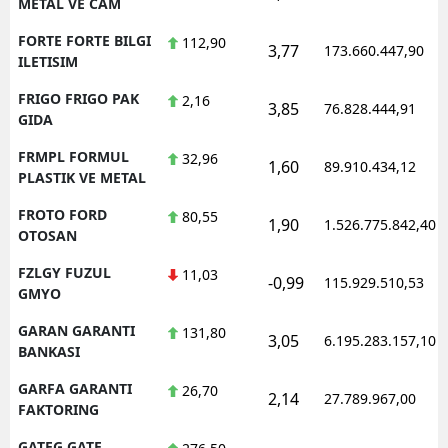
METAL VE CAM
FORTE FORTE BILGI
112,90
3,77
173.660.447,90
ILETISIM
FRIGO FRIGO PAK
2,16
3,85
76.828.444,91
GIDA
FRMPL FORMUL
32,96
1,60
89.910.434,12
PLASTIK VE METAL
FROTO FORD
80,55
1,90
1.526.775.842,40
OTOSAN
FZLGY FUZUL
11,03
-0,99
115.929.510,53
GMYO
GARAN GARANTI
131,80
3,05
6.195.283.157,10
BANKASI
GARFA GARANTI
26,70
2,14
27.789.967,00
FAKTORING
GATEG GATE