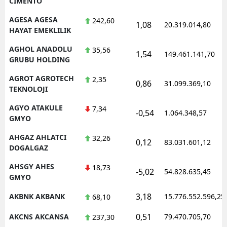
CIMENTO
AGESA AGESA
242,60
1,08
20.319.014,80
HAYAT EMEKLILIK
AGHOL ANADOLU
35,56
1,54
149.461.141,70
GRUBU HOLDING
AGROT AGROTECH
2,35
0,86
31.099.369,10
TEKNOLOJI
AGYO ATAKULE
7,34
-0,54
1.064.348,57
GMYO
AHGAZ AHLATCI
32,26
0,12
83.031.601,12
DOGALGAZ
AHSGY AHES
18,73
-5,02
54.828.635,45
GMYO
3,18
AKBNK AKBANK
15.776.552.596,25
68,10
0,51
AKCNS AKCANSA
79.470.705,70
237,30