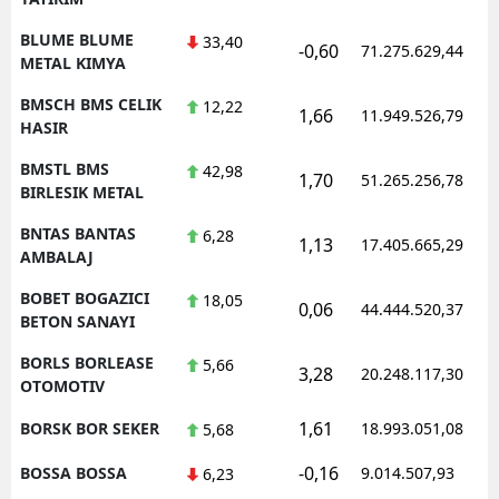
BLUME BLUME
33,40
-0,60
71.275.629,44
METAL KIMYA
BMSCH BMS CELIK
12,22
1,66
11.949.526,79
HASIR
BMSTL BMS
42,98
1,70
51.265.256,78
BIRLESIK METAL
BNTAS BANTAS
6,28
1,13
17.405.665,29
AMBALAJ
BOBET BOGAZICI
18,05
0,06
44.444.520,37
BETON SANAYI
BORLS BORLEASE
5,66
3,28
20.248.117,30
OTOMOTIV
1,61
BORSK BOR SEKER
18.993.051,08
5,68
-0,16
BOSSA BOSSA
9.014.507,93
6,23