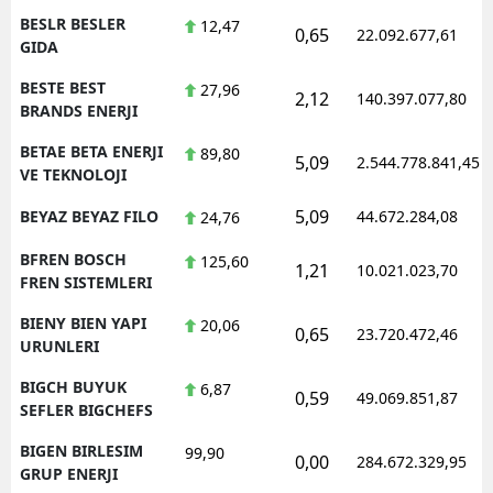
BESLR BESLER
12,47
0,65
22.092.677,61
GIDA
BESTE BEST
27,96
2,12
140.397.077,80
BRANDS ENERJI
BETAE BETA ENERJI
89,80
5,09
2.544.778.841,45
VE TEKNOLOJI
5,09
BEYAZ BEYAZ FILO
44.672.284,08
24,76
BFREN BOSCH
125,60
1,21
10.021.023,70
FREN SISTEMLERI
BIENY BIEN YAPI
20,06
0,65
23.720.472,46
URUNLERI
BIGCH BUYUK
6,87
0,59
49.069.851,87
SEFLER BIGCHEFS
BIGEN BIRLESIM
99,90
0,00
284.672.329,95
GRUP ENERJI