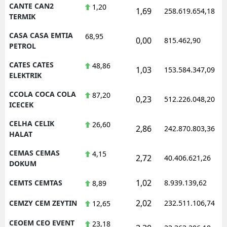
CANTE CAN2
1,20
1,69
258.619.654,18
TERMIK
CASA CASA EMTIA
68,95
0,00
815.462,90
PETROL
CATES CATES
48,86
1,03
153.584.347,09
ELEKTRIK
CCOLA COCA COLA
87,20
0,23
512.226.048,20
ICECEK
CELHA CELIK
26,60
2,86
242.870.803,36
HALAT
CEMAS CEMAS
4,15
2,72
40.406.621,26
DOKUM
1,02
CEMTS CEMTAS
8.939.139,62
8,89
2,02
CEMZY CEM ZEYTIN
232.511.106,74
12,65
CEOEM CEO EVENT
23,18