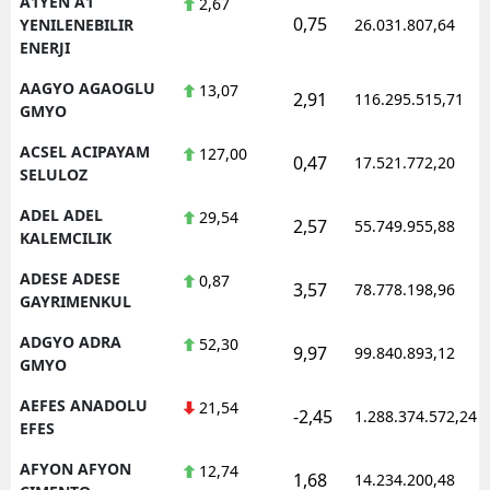
A1YEN A1
2,67
0,75
YENILENEBILIR
26.031.807,64
ENERJI
AAGYO AGAOGLU
13,07
2,91
116.295.515,71
GMYO
ACSEL ACIPAYAM
127,00
0,47
17.521.772,20
SELULOZ
ADEL ADEL
29,54
2,57
55.749.955,88
KALEMCILIK
ADESE ADESE
0,87
3,57
78.778.198,96
GAYRIMENKUL
ADGYO ADRA
52,30
9,97
99.840.893,12
GMYO
AEFES ANADOLU
21,54
-2,45
1.288.374.572,24
EFES
AFYON AFYON
12,74
1,68
14.234.200,48