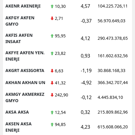
4,57
AKENR AKENERJI
104.225.726,11
10,30
AKFGY AKFEN
2,71
-0,37
56.970.649,03
GMYO
AKFIS AKFEN
95,95
4,12
290.473.378,65
INSAAT
AKFYE AKFEN YEN.
23,82
0,93
161.602.632,56
ENERJI
-1,19
AKGRT AKSIGORTA
30.868.168,33
6,63
-4,92
AKHAN AKHAN UN
366.342.707,44
41,32
AKMGY AKMERKEZ
242,90
-0,12
4.445.834,10
GMYO
0,32
AKSA AKSA
215.809.862,96
12,54
AKSEN AKSA
94,85
4,23
615.608.066,20
ENERJI