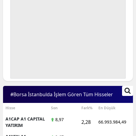
#Borsa İstanbulda İşlem Gören Tüm Hisseler
Hisse
Son
Fark%
En Düşük
A1CAP A1 CAPITAL
8,97
2,28
66.993.984,49
YATIRIM