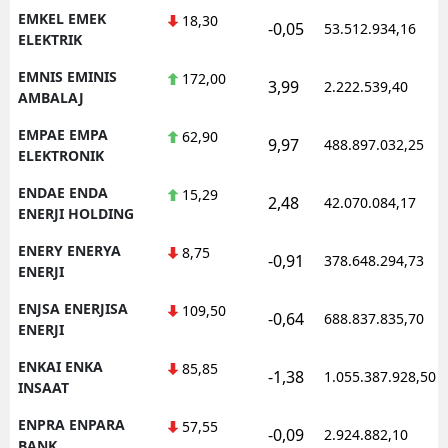
EMKEL EMEK
18,30
-0,05
53.512.934,16
ELEKTRIK
EMNIS EMINIS
172,00
3,99
2.222.539,40
AMBALAJ
EMPAE EMPA
62,90
9,97
488.897.032,25
ELEKTRONIK
ENDAE ENDA
15,29
2,48
42.070.084,17
ENERJI HOLDING
ENERY ENERYA
8,75
-0,91
378.648.294,73
ENERJI
ENJSA ENERJISA
109,50
-0,64
688.837.835,70
ENERJI
ENKAI ENKA
85,85
-1,38
1.055.387.928,50
INSAAT
ENPRA ENPARA
57,55
-0,09
2.924.882,10
BANK