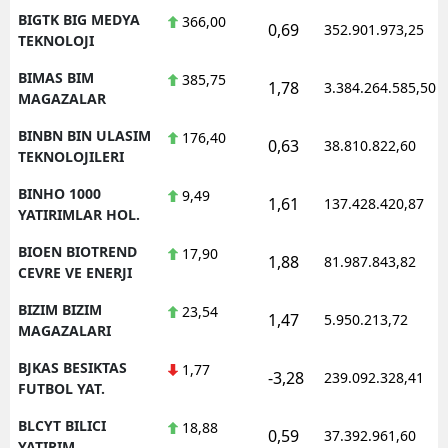
BIGTK BIG MEDYA
366,00
0,69
352.901.973,25
TEKNOLOJI
BIMAS BIM
385,75
1,78
3.384.264.585,50
MAGAZALAR
BINBN BIN ULASIM
176,40
0,63
38.810.822,60
TEKNOLOJILERI
BINHO 1000
9,49
1,61
137.428.420,87
YATIRIMLAR HOL.
BIOEN BIOTREND
17,90
1,88
81.987.843,82
CEVRE VE ENERJI
BIZIM BIZIM
23,54
1,47
5.950.213,72
MAGAZALARI
BJKAS BESIKTAS
1,77
-3,28
239.092.328,41
FUTBOL YAT.
BLCYT BILICI
18,88
0,59
37.392.961,60
YATIRIM