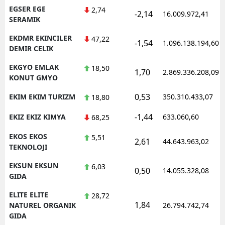
EGSER EGE
2,74
-2,14
16.009.972,41
SERAMIK
EKDMR EKINCILER
47,22
-1,54
1.096.138.194,60
DEMIR CELIK
EKGYO EMLAK
18,50
1,70
2.869.336.208,09
KONUT GMYO
0,53
EKIM EKIM TURIZM
350.310.433,07
18,80
-1,44
EKIZ EKIZ KIMYA
633.060,60
68,25
EKOS EKOS
5,51
2,61
44.643.963,02
TEKNOLOJI
EKSUN EKSUN
6,03
0,50
14.055.328,08
GIDA
ELITE ELITE
28,72
1,84
NATUREL ORGANIK
26.794.742,74
GIDA