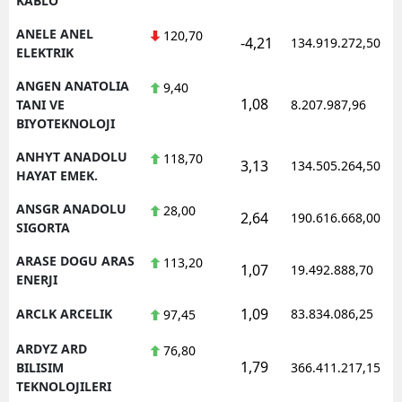
KABLO
ANELE ANEL
120,70
-4,21
134.919.272,50
ELEKTRIK
ANGEN ANATOLIA
9,40
1,08
TANI VE
8.207.987,96
BIYOTEKNOLOJI
ANHYT ANADOLU
118,70
3,13
134.505.264,50
HAYAT EMEK.
ANSGR ANADOLU
28,00
2,64
190.616.668,00
SIGORTA
ARASE DOGU ARAS
113,20
1,07
19.492.888,70
ENERJI
1,09
ARCLK ARCELIK
83.834.086,25
97,45
ARDYZ ARD
76,80
1,79
BILISIM
366.411.217,15
TEKNOLOJILERI