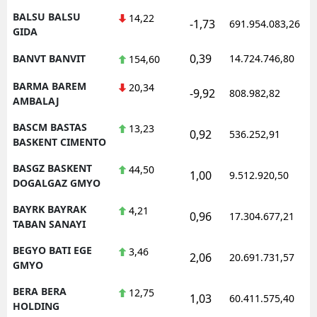
BALSU BALSU
14,22
-1,73
691.954.083,26
GIDA
0,39
BANVT BANVIT
14.724.746,80
154,60
BARMA BAREM
20,34
-9,92
808.982,82
AMBALAJ
BASCM BASTAS
13,23
0,92
536.252,91
BASKENT CIMENTO
BASGZ BASKENT
44,50
1,00
9.512.920,50
DOGALGAZ GMYO
BAYRK BAYRAK
4,21
0,96
17.304.677,21
TABAN SANAYI
BEGYO BATI EGE
3,46
2,06
20.691.731,57
GMYO
BERA BERA
12,75
1,03
60.411.575,40
HOLDING