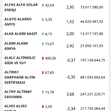
ALFAS ALFA SOLAR
42,64
2,95
73.611.580,00
ENERJI
ALGYO ALARKO
3,35
1,52
44.820.487,50
GMYO
2,00
ALKA ALKIM KAGIT
13.317.197,86
8,15
ALKIM ALKIM
15,67
2,42
27.858.197,93
KIMYA
ALKLC ALTINKILIC
400,00
-0,37
197.138.644,75
GIDA VE SUT
ALTINS1
67,85
-0,35
DARPHANE ALTIN
881.093.683,64
SERTIFIKASI
ALTNY ALTINAY
15,78
3,68
247.231.229,71
SAVUNMA
ALVES ALVES
2,09
-2,34
217.730.084,44