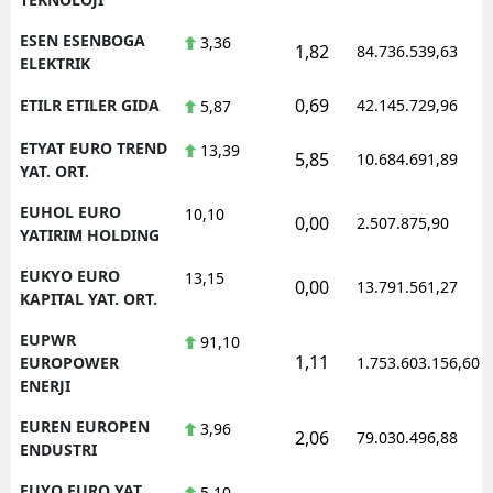
ESEN ESENBOGA
3,36
1,82
84.736.539,63
ELEKTRIK
0,69
ETILR ETILER GIDA
42.145.729,96
5,87
ETYAT EURO TREND
13,39
5,85
10.684.691,89
YAT. ORT.
EUHOL EURO
10,10
0,00
2.507.875,90
YATIRIM HOLDING
EUKYO EURO
13,15
0,00
13.791.561,27
KAPITAL YAT. ORT.
EUPWR
91,10
1,11
EUROPOWER
1.753.603.156,60
ENERJI
EUREN EUROPEN
3,96
2,06
79.030.496,88
ENDUSTRI
EUYO EURO YAT.
5,10