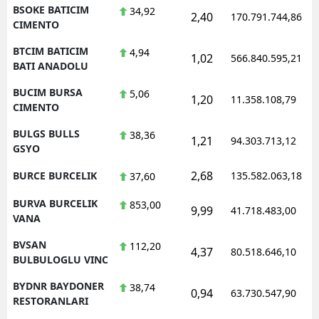
BSOKE BATICIM
34,92
2,40
170.791.744,86
CIMENTO
BTCIM BATICIM
4,94
1,02
566.840.595,21
BATI ANADOLU
BUCIM BURSA
5,06
1,20
11.358.108,79
CIMENTO
BULGS BULLS
38,36
1,21
94.303.713,12
GSYO
2,68
BURCE BURCELIK
135.582.063,18
37,60
BURVA BURCELIK
853,00
9,99
41.718.483,00
VANA
BVSAN
112,20
4,37
80.518.646,10
BULBULOGLU VINC
BYDNR BAYDONER
38,74
0,94
63.730.547,90
RESTORANLARI