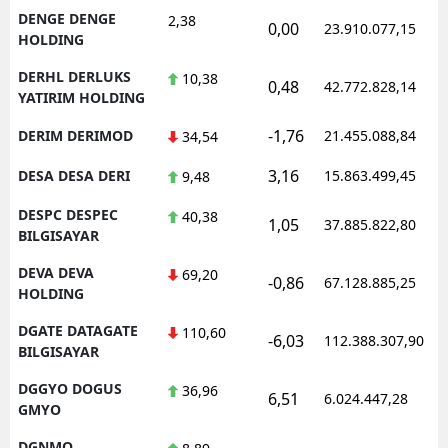
DENGE DENGE
2,38
0,00
23.910.077,15
HOLDING
DERHL DERLUKS
10,38
0,48
42.772.828,14
YATIRIM HOLDING
-1,76
DERIM DERIMOD
21.455.088,84
34,54
3,16
DESA DESA DERI
15.863.499,45
9,48
DESPC DESPEC
40,38
1,05
37.885.822,80
BILGISAYAR
DEVA DEVA
69,20
-0,86
67.128.885,25
HOLDING
DGATE DATAGATE
110,60
-6,03
112.388.307,90
BILGISAYAR
DGGYO DOGUS
36,96
6,51
6.024.447,28
GMYO
DGNMO