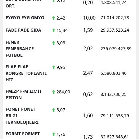
0,20
4.808.541,74
ORT.
10,00
EYGYO EYG GMYO
71.014.202,78
2,42
1,59
FADE FADE GIDA
29.937.523,24
15,34
FENER
3,03
2,02
FENERBAHCE
236.079.427,89
FUTBOL
FLAP FLAP
9,95
2,47
KONGRE TOPLANTI
6.580.803,46
HIZ.
FMIZP F-M IZMIT
284,00
0,62
8.142.736,25
PISTON
FONET FONET
5,07
1,60
BILGI
79.111.538,79
TEKNOLOJILERI
FORMT FORMET
1,76
1,73
32.627.648,61