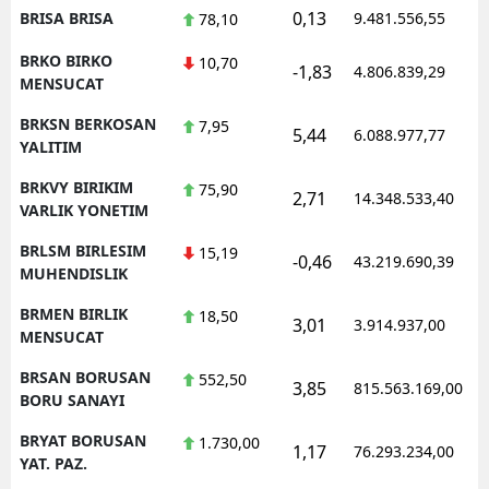
0,13
BRISA BRISA
9.481.556,55
78,10
BRKO BIRKO
10,70
-1,83
4.806.839,29
MENSUCAT
BRKSN BERKOSAN
7,95
5,44
6.088.977,77
YALITIM
BRKVY BIRIKIM
75,90
2,71
14.348.533,40
VARLIK YONETIM
BRLSM BIRLESIM
15,19
-0,46
43.219.690,39
MUHENDISLIK
BRMEN BIRLIK
18,50
3,01
3.914.937,00
MENSUCAT
BRSAN BORUSAN
552,50
3,85
815.563.169,00
BORU SANAYI
BRYAT BORUSAN
1.730,00
1,17
76.293.234,00
YAT. PAZ.