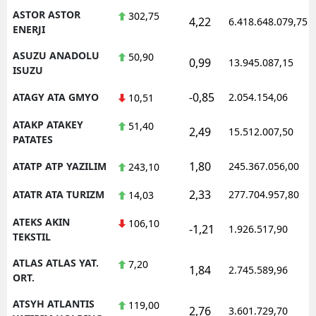
ASTOR ASTOR
302,75
4,22
6.418.648.079,75
ENERJI
ASUZU ANADOLU
50,90
0,99
13.945.087,15
ISUZU
-0,85
ATAGY ATA GMYO
2.054.154,06
10,51
ATAKP ATAKEY
51,40
2,49
15.512.007,50
PATATES
1,80
ATATP ATP YAZILIM
245.367.056,00
243,10
2,33
ATATR ATA TURIZM
277.704.957,80
14,03
ATEKS AKIN
106,10
-1,21
1.926.517,90
TEKSTIL
ATLAS ATLAS YAT.
7,20
1,84
2.745.589,96
ORT.
ATSYH ATLANTIS
119,00
2,76
3.601.729,70