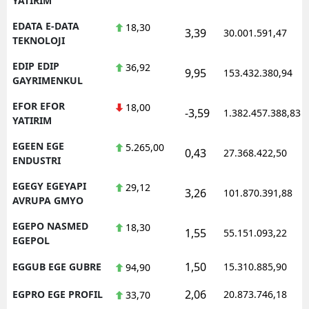
YATIRIM
EDATA E-DATA
18,30
3,39
30.001.591,47
TEKNOLOJI
EDIP EDIP
36,92
9,95
153.432.380,94
GAYRIMENKUL
EFOR EFOR
18,00
-3,59
1.382.457.388,83
YATIRIM
EGEEN EGE
5.265,00
0,43
27.368.422,50
ENDUSTRI
EGEGY EGEYAPI
29,12
3,26
101.870.391,88
AVRUPA GMYO
EGEPO NASMED
18,30
1,55
55.151.093,22
EGEPOL
1,50
EGGUB EGE GUBRE
15.310.885,90
94,90
2,06
EGPRO EGE PROFIL
20.873.746,18
33,70