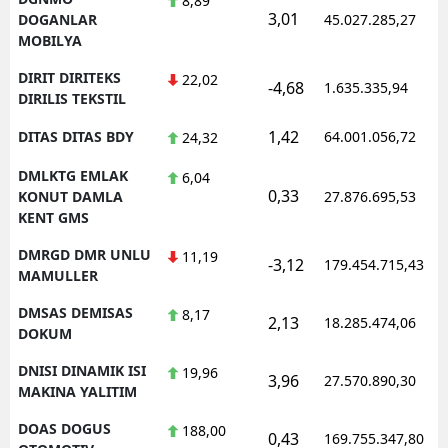
8,89
3,01
DOGANLAR
45.027.285,27
MOBILYA
DIRIT DIRITEKS
22,02
-4,68
1.635.335,94
DIRILIS TEKSTIL
1,42
DITAS DITAS BDY
64.001.056,72
24,32
DMLKTG EMLAK
6,04
0,33
KONUT DAMLA
27.876.695,53
KENT GMS
DMRGD DMR UNLU
11,19
-3,12
179.454.715,43
MAMULLER
DMSAS DEMISAS
8,17
2,13
18.285.474,06
DOKUM
DNISI DINAMIK ISI
19,96
3,96
27.570.890,30
MAKINA YALITIM
DOAS DOGUS
188,00
0,43
169.755.347,80