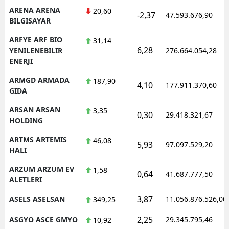
ARENA ARENA
20,60
-2,37
47.593.676,90
BILGISAYAR
ARFYE ARF BIO
31,14
6,28
YENILENEBILIR
276.664.054,28
ENERJI
ARMGD ARMADA
187,90
4,10
177.911.370,60
GIDA
ARSAN ARSAN
3,35
0,30
29.418.321,67
HOLDING
ARTMS ARTEMIS
46,08
5,93
97.097.529,20
HALI
ARZUM ARZUM EV
1,58
0,64
41.687.777,50
ALETLERI
3,87
ASELS ASELSAN
11.056.876.526,00
349,25
2,25
ASGYO ASCE GMYO
29.345.795,46
10,92