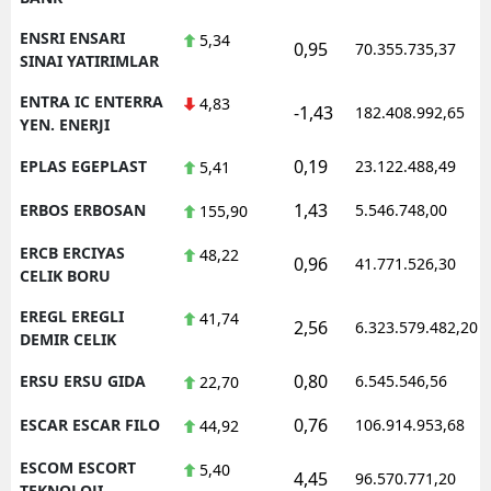
ENSRI ENSARI
5,34
0,95
70.355.735,37
SINAI YATIRIMLAR
ENTRA IC ENTERRA
4,83
-1,43
182.408.992,65
YEN. ENERJI
0,19
EPLAS EGEPLAST
23.122.488,49
5,41
1,43
ERBOS ERBOSAN
5.546.748,00
155,90
ERCB ERCIYAS
48,22
0,96
41.771.526,30
CELIK BORU
EREGL EREGLI
41,74
2,56
6.323.579.482,20
DEMIR CELIK
0,80
ERSU ERSU GIDA
6.545.546,56
22,70
0,76
ESCAR ESCAR FILO
106.914.953,68
44,92
ESCOM ESCORT
5,40
4,45
96.570.771,20
TEKNOLOJI