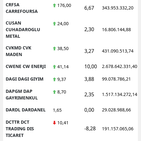
CRFSA
176,00
6,67
343.953.332,20
CARREFOURSA
CUSAN
24,00
2,30
CUHADAROGLU
16.806.144,88
METAL
CVKMD CVK
38,50
3,27
431.090.513,74
MADEN
10,00
CWENE CW ENERJI
2.678.642.331,40
41,14
3,88
DAGI DAGI GIYIM
99.078.786,21
9,37
DAPGM DAP
8,70
2,35
1.517.134.272,14
GAYRIMENKUL
0,00
DARDL DARDANEL
29.028.988,66
1,65
DCTTR DCT
10,41
-8,28
TRADING DIS
191.157.065,06
TICARET