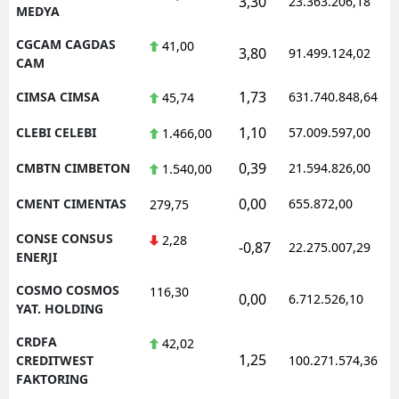
3,30
23.363.206,18
MEDYA
CGCAM CAGDAS
41,00
3,80
91.499.124,02
CAM
1,73
CIMSA CIMSA
631.740.848,64
45,74
1,10
CLEBI CELEBI
57.009.597,00
1.466,00
0,39
CMBTN CIMBETON
21.594.826,00
1.540,00
0,00
CMENT CIMENTAS
655.872,00
279,75
CONSE CONSUS
2,28
-0,87
22.275.007,29
ENERJI
COSMO COSMOS
116,30
0,00
6.712.526,10
YAT. HOLDING
CRDFA
42,02
1,25
CREDITWEST
100.271.574,36
FAKTORING