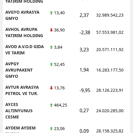
YATIRIM HOLDING
AVGYO AVRASYA
13,40
2,37
32.989.542,23
GMYO
AVHOL AVRUPA
36,90
-2,38
57.553.981,02
YATIRIM HOLDING
AVOD A.V.O.D GIDA
3,84
3,23
20.571.111,92
VE TARIM
AVPGY
52,45
1,94
AVRUPAKENT
16.283.177,50
GMYO
AVTUR AVRASYA
13,76
-9,95
28.126.223,91
PETROL VE TUR.
AYCES
464,25
0,27
ALTINYUNUS
24.020.285,00
CESME
AYDEM AYDEM
23,06
0,09
28.158.325,82