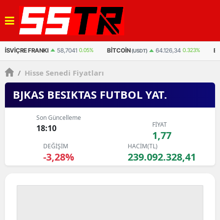
BITCOIN
BITCOIN
ET
64.126,34
0.323%
3.042.123
0.495%
(USDT)
(TL)
/
Hisse Senedi Fiyatları
BJKAS BESIKTAS FUTBOL YAT.
Son Güncelleme
FİYAT
18:10
1,77
DEĞİŞİM
HACİM(TL)
-3,28%
239.092.328,41