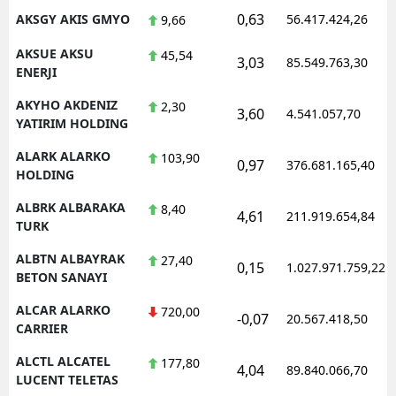
0,63
AKSGY AKIS GMYO
56.417.424,26
9,66
AKSUE AKSU
45,54
3,03
85.549.763,30
ENERJI
AKYHO AKDENIZ
2,30
3,60
4.541.057,70
YATIRIM HOLDING
ALARK ALARKO
103,90
0,97
376.681.165,40
HOLDING
ALBRK ALBARAKA
8,40
4,61
211.919.654,84
TURK
ALBTN ALBAYRAK
27,40
0,15
1.027.971.759,22
BETON SANAYI
ALCAR ALARKO
720,00
-0,07
20.567.418,50
CARRIER
ALCTL ALCATEL
177,80
4,04
89.840.066,70
LUCENT TELETAS