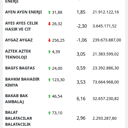
ENERJI
1,85
AYEN AYEN ENERJI
21.912.122,16
31,88
AYES AYES CELIK
26,32
-2,30
3.645.171,52
HASIR VE CIT
-1,06
AYGAZ AYGAZ
239.673.887,00
256,25
AZTEK AZTEK
4,39
3,05
21.383.599,02
TEKNOLOJI
0,59
BAGFS BAGFAS
23.392.886,30
24,00
BAHKM BAHADIR
123,30
3,53
73.664.968,00
KIMYA
BAKAB BAK
46,54
6,16
32.657.230,82
AMBALAJ
BALAT
73,10
2,96
BALATACILAR
2.293.287,80
BALATACILIK