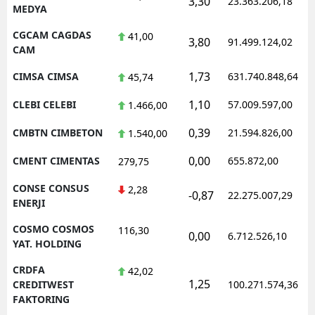
3,30
23.363.206,18
MEDYA
CGCAM CAGDAS
41,00
3,80
91.499.124,02
CAM
1,73
CIMSA CIMSA
631.740.848,64
45,74
1,10
CLEBI CELEBI
57.009.597,00
1.466,00
0,39
CMBTN CIMBETON
21.594.826,00
1.540,00
0,00
CMENT CIMENTAS
655.872,00
279,75
CONSE CONSUS
2,28
-0,87
22.275.007,29
ENERJI
COSMO COSMOS
116,30
0,00
6.712.526,10
YAT. HOLDING
CRDFA
42,02
1,25
CREDITWEST
100.271.574,36
FAKTORING