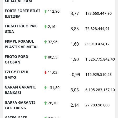
METAL VE CAM
FORTE FORTE BILGI
112,90
3,77
173.660.447,90
ILETISIM
FRIGO FRIGO PAK
2,16
3,85
76.828.444,91
GIDA
FRMPL FORMUL
32,96
1,60
89.910.434,12
PLASTIK VE METAL
FROTO FORD
80,55
1,90
1.526.775.842,40
OTOSAN
FZLGY FUZUL
11,03
-0,99
115.929.510,53
GMYO
GARAN GARANTI
131,80
3,05
6.195.283.157,10
BANKASI
GARFA GARANTI
26,70
2,14
27.789.967,00
FAKTORING
GATEG GATE