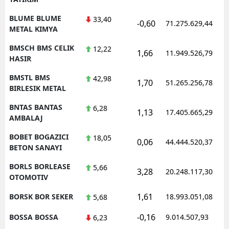
BLUME BLUME
33,40
-0,60
71.275.629,44
METAL KIMYA
BMSCH BMS CELIK
12,22
1,66
11.949.526,79
HASIR
BMSTL BMS
42,98
1,70
51.265.256,78
BIRLESIK METAL
BNTAS BANTAS
6,28
1,13
17.405.665,29
AMBALAJ
BOBET BOGAZICI
18,05
0,06
44.444.520,37
BETON SANAYI
BORLS BORLEASE
5,66
3,28
20.248.117,30
OTOMOTIV
1,61
BORSK BOR SEKER
18.993.051,08
5,68
-0,16
BOSSA BOSSA
9.014.507,93
6,23