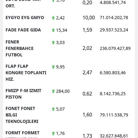
0,20
4.808.541,74
ORT.
10,00
EYGYO EYG GMYO
71.014.202,78
2,42
1,59
FADE FADE GIDA
29.937.523,24
15,34
FENER
3,03
2,02
FENERBAHCE
236.079.427,89
FUTBOL
FLAP FLAP
9,95
2,47
KONGRE TOPLANTI
6.580.803,46
HIZ.
FMIZP F-M IZMIT
284,00
0,62
8.142.736,25
PISTON
FONET FONET
5,07
1,60
BILGI
79.111.538,79
TEKNOLOJILERI
FORMT FORMET
1,76
1,73
32.627.648,61