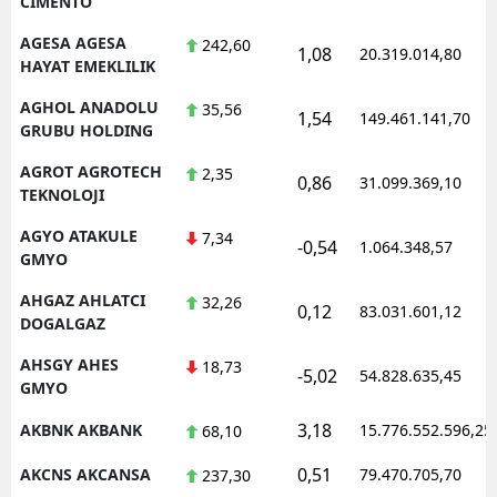
CIMENTO
AGESA AGESA
242,60
1,08
20.319.014,80
HAYAT EMEKLILIK
AGHOL ANADOLU
35,56
1,54
149.461.141,70
GRUBU HOLDING
AGROT AGROTECH
2,35
0,86
31.099.369,10
TEKNOLOJI
AGYO ATAKULE
7,34
-0,54
1.064.348,57
GMYO
AHGAZ AHLATCI
32,26
0,12
83.031.601,12
DOGALGAZ
AHSGY AHES
18,73
-5,02
54.828.635,45
GMYO
3,18
AKBNK AKBANK
15.776.552.596,25
68,10
0,51
AKCNS AKCANSA
79.470.705,70
237,30