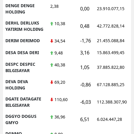
DENGE DENGE
2,38
0,00
23.910.077,15
HOLDING
DERHL DERLUKS
10,38
0,48
42.772.828,14
YATIRIM HOLDING
-1,76
DERIM DERIMOD
21.455.088,84
34,54
3,16
DESA DESA DERI
15.863.499,45
9,48
DESPC DESPEC
40,38
1,05
37.885.822,80
BILGISAYAR
DEVA DEVA
69,20
-0,86
67.128.885,25
HOLDING
DGATE DATAGATE
110,60
-6,03
112.388.307,90
BILGISAYAR
DGGYO DOGUS
36,96
6,51
6.024.447,28
GMYO
DGNMO