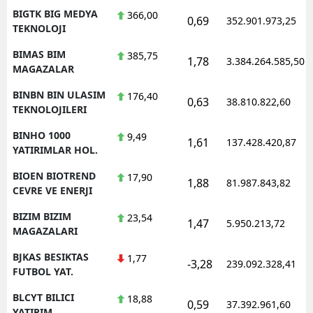
BIGTK BIG MEDYA
366,00
0,69
352.901.973,25
TEKNOLOJI
BIMAS BIM
385,75
1,78
3.384.264.585,50
MAGAZALAR
BINBN BIN ULASIM
176,40
0,63
38.810.822,60
TEKNOLOJILERI
BINHO 1000
9,49
1,61
137.428.420,87
YATIRIMLAR HOL.
BIOEN BIOTREND
17,90
1,88
81.987.843,82
CEVRE VE ENERJI
BIZIM BIZIM
23,54
1,47
5.950.213,72
MAGAZALARI
BJKAS BESIKTAS
1,77
-3,28
239.092.328,41
FUTBOL YAT.
BLCYT BILICI
18,88
0,59
37.392.961,60
YATIRIM