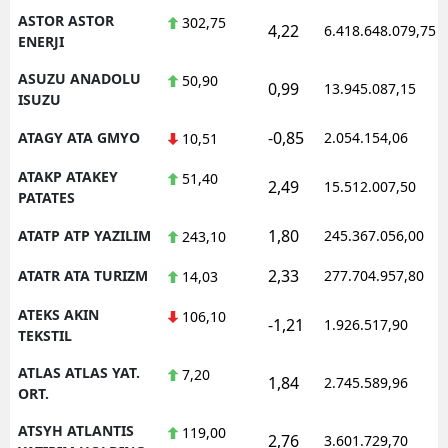
ASTOR ASTOR
302,75
4,22
6.418.648.079,75
ENERJI
ASUZU ANADOLU
50,90
0,99
13.945.087,15
ISUZU
-0,85
ATAGY ATA GMYO
2.054.154,06
10,51
ATAKP ATAKEY
51,40
2,49
15.512.007,50
PATATES
1,80
ATATP ATP YAZILIM
245.367.056,00
243,10
2,33
ATATR ATA TURIZM
277.704.957,80
14,03
ATEKS AKIN
106,10
-1,21
1.926.517,90
TEKSTIL
ATLAS ATLAS YAT.
7,20
1,84
2.745.589,96
ORT.
ATSYH ATLANTIS
119,00
2,76
3.601.729,70