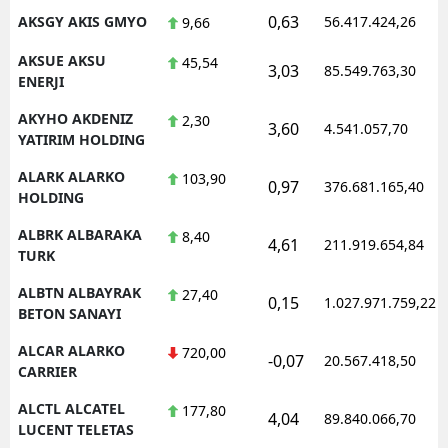
0,63
AKSGY AKIS GMYO
56.417.424,26
9,66
AKSUE AKSU
45,54
3,03
85.549.763,30
ENERJI
AKYHO AKDENIZ
2,30
3,60
4.541.057,70
YATIRIM HOLDING
ALARK ALARKO
103,90
0,97
376.681.165,40
HOLDING
ALBRK ALBARAKA
8,40
4,61
211.919.654,84
TURK
ALBTN ALBAYRAK
27,40
0,15
1.027.971.759,22
BETON SANAYI
ALCAR ALARKO
720,00
-0,07
20.567.418,50
CARRIER
ALCTL ALCATEL
177,80
4,04
89.840.066,70
LUCENT TELETAS