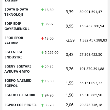
YATIRIM
EDATA E-DATA
18,30
3,39
30.001.591,47
TEKNOLOJI
EDIP EDIP
36,92
9,95
153.432.380,94
GAYRIMENKUL
EFOR EFOR
18,00
-3,59
1.382.457.388,83
YATIRIM
EGEEN EGE
5.265,00
0,43
27.368.422,50
ENDUSTRI
EGEGY EGEYAPI
29,12
3,26
101.870.391,88
AVRUPA GMYO
EGEPO NASMED
18,30
1,55
55.151.093,22
EGEPOL
1,50
EGGUB EGE GUBRE
15.310.885,90
94,90
2,06
EGPRO EGE PROFIL
20.873.746,18
33,70