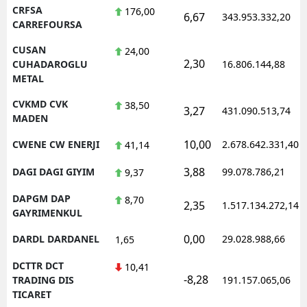
CRFSA
176,00
6,67
343.953.332,20
CARREFOURSA
CUSAN
24,00
2,30
CUHADAROGLU
16.806.144,88
METAL
CVKMD CVK
38,50
3,27
431.090.513,74
MADEN
10,00
CWENE CW ENERJI
2.678.642.331,40
41,14
3,88
DAGI DAGI GIYIM
99.078.786,21
9,37
DAPGM DAP
8,70
2,35
1.517.134.272,14
GAYRIMENKUL
0,00
DARDL DARDANEL
29.028.988,66
1,65
DCTTR DCT
10,41
-8,28
TRADING DIS
191.157.065,06
TICARET