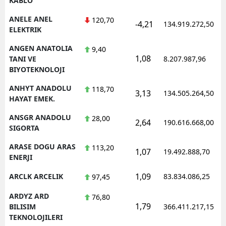
KABLO
ANELE ANEL
120,70
-4,21
134.919.272,50
ELEKTRIK
ANGEN ANATOLIA
9,40
1,08
TANI VE
8.207.987,96
BIYOTEKNOLOJI
ANHYT ANADOLU
118,70
3,13
134.505.264,50
HAYAT EMEK.
ANSGR ANADOLU
28,00
2,64
190.616.668,00
SIGORTA
ARASE DOGU ARAS
113,20
1,07
19.492.888,70
ENERJI
1,09
ARCLK ARCELIK
83.834.086,25
97,45
ARDYZ ARD
76,80
1,79
BILISIM
366.411.217,15
TEKNOLOJILERI