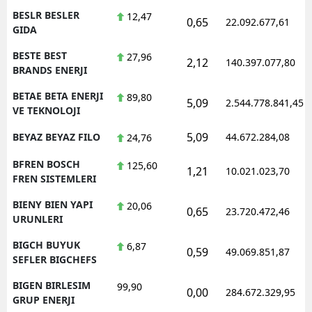
BESLR BESLER
12,47
0,65
22.092.677,61
GIDA
BESTE BEST
27,96
2,12
140.397.077,80
BRANDS ENERJI
BETAE BETA ENERJI
89,80
5,09
2.544.778.841,45
VE TEKNOLOJI
5,09
BEYAZ BEYAZ FILO
44.672.284,08
24,76
BFREN BOSCH
125,60
1,21
10.021.023,70
FREN SISTEMLERI
BIENY BIEN YAPI
20,06
0,65
23.720.472,46
URUNLERI
BIGCH BUYUK
6,87
0,59
49.069.851,87
SEFLER BIGCHEFS
BIGEN BIRLESIM
99,90
0,00
284.672.329,95
GRUP ENERJI