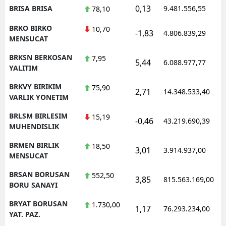
0,13
BRISA BRISA
9.481.556,55
78,10
BRKO BIRKO
10,70
-1,83
4.806.839,29
MENSUCAT
BRKSN BERKOSAN
7,95
5,44
6.088.977,77
YALITIM
BRKVY BIRIKIM
75,90
2,71
14.348.533,40
VARLIK YONETIM
BRLSM BIRLESIM
15,19
-0,46
43.219.690,39
MUHENDISLIK
BRMEN BIRLIK
18,50
3,01
3.914.937,00
MENSUCAT
BRSAN BORUSAN
552,50
3,85
815.563.169,00
BORU SANAYI
BRYAT BORUSAN
1.730,00
1,17
76.293.234,00
YAT. PAZ.