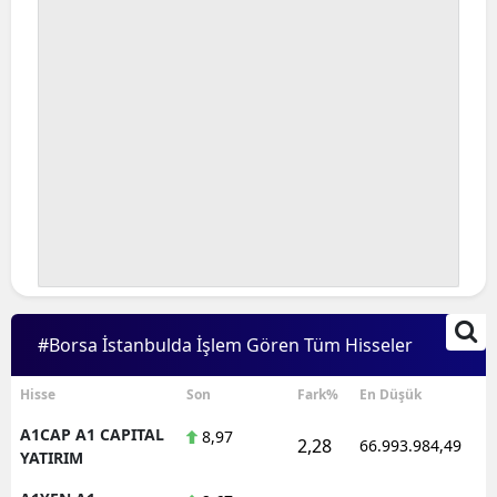
#Borsa İstanbulda İşlem Gören Tüm Hisseler
Hisse
Son
Fark%
En Düşük
A1CAP A1 CAPITAL
8,97
2,28
66.993.984,49
YATIRIM