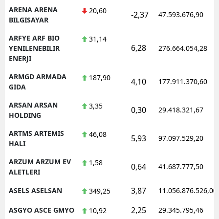
ARENA ARENA
20,60
-2,37
47.593.676,90
BILGISAYAR
ARFYE ARF BIO
31,14
6,28
YENILENEBILIR
276.664.054,28
ENERJI
ARMGD ARMADA
187,90
4,10
177.911.370,60
GIDA
ARSAN ARSAN
3,35
0,30
29.418.321,67
HOLDING
ARTMS ARTEMIS
46,08
5,93
97.097.529,20
HALI
ARZUM ARZUM EV
1,58
0,64
41.687.777,50
ALETLERI
3,87
ASELS ASELSAN
11.056.876.526,00
349,25
2,25
ASGYO ASCE GMYO
29.345.795,46
10,92