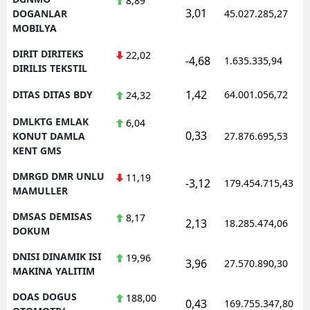
8,89
3,01
DOGANLAR
45.027.285,27
MOBILYA
DIRIT DIRITEKS
22,02
-4,68
1.635.335,94
DIRILIS TEKSTIL
1,42
DITAS DITAS BDY
64.001.056,72
24,32
DMLKTG EMLAK
6,04
0,33
KONUT DAMLA
27.876.695,53
KENT GMS
DMRGD DMR UNLU
11,19
-3,12
179.454.715,43
MAMULLER
DMSAS DEMISAS
8,17
2,13
18.285.474,06
DOKUM
DNISI DINAMIK ISI
19,96
3,96
27.570.890,30
MAKINA YALITIM
DOAS DOGUS
188,00
0,43
169.755.347,80