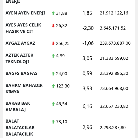
ENERJI
1,85
AYEN AYEN ENERJI
21.912.122,16
31,88
AYES AYES CELIK
26,32
-2,30
3.645.171,52
HASIR VE CIT
-1,06
AYGAZ AYGAZ
239.673.887,00
256,25
AZTEK AZTEK
4,39
3,05
21.383.599,02
TEKNOLOJI
0,59
BAGFS BAGFAS
23.392.886,30
24,00
BAHKM BAHADIR
123,30
3,53
73.664.968,00
KIMYA
BAKAB BAK
46,54
6,16
32.657.230,82
AMBALAJ
BALAT
73,10
2,96
BALATACILAR
2.293.287,80
BALATACILIK