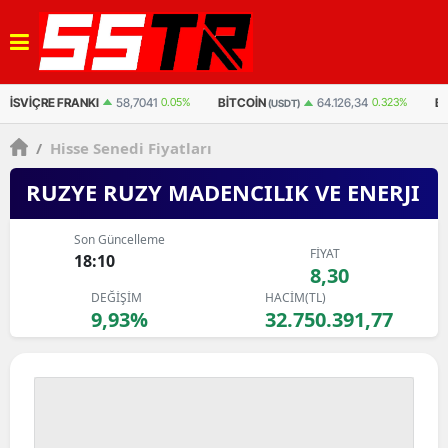
BITCOIN
BITCOIN
ET
64.126,34
0.323%
3.042.123
0.495%
(USDT)
(TL)
/
Hisse Senedi Fiyatları
RUZYE RUZY MADENCILIK VE ENERJI
Son Güncelleme
FİYAT
18:10
8,30
DEĞİŞİM
HACİM(TL)
9,93%
32.750.391,77