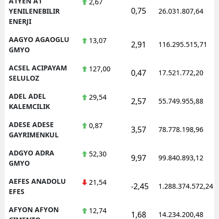
A1YEN A1
2,67
0,75
YENILENEBILIR
26.031.807,64
ENERJI
AAGYO AGAOGLU
13,07
2,91
116.295.515,71
GMYO
ACSEL ACIPAYAM
127,00
0,47
17.521.772,20
SELULOZ
ADEL ADEL
29,54
2,57
55.749.955,88
KALEMCILIK
ADESE ADESE
0,87
3,57
78.778.198,96
GAYRIMENKUL
ADGYO ADRA
52,30
9,97
99.840.893,12
GMYO
AEFES ANADOLU
21,54
-2,45
1.288.374.572,24
EFES
AFYON AFYON
12,74
1,68
14.234.200,48