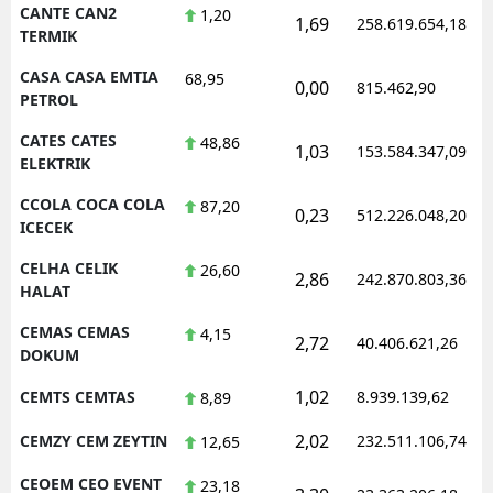
CANTE CAN2
1,20
1,69
258.619.654,18
TERMIK
CASA CASA EMTIA
68,95
0,00
815.462,90
PETROL
CATES CATES
48,86
1,03
153.584.347,09
ELEKTRIK
CCOLA COCA COLA
87,20
0,23
512.226.048,20
ICECEK
CELHA CELIK
26,60
2,86
242.870.803,36
HALAT
CEMAS CEMAS
4,15
2,72
40.406.621,26
DOKUM
1,02
CEMTS CEMTAS
8.939.139,62
8,89
2,02
CEMZY CEM ZEYTIN
232.511.106,74
12,65
CEOEM CEO EVENT
23,18