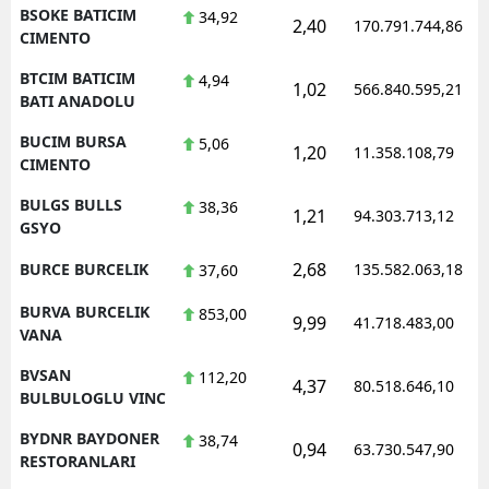
BSOKE BATICIM
34,92
2,40
170.791.744,86
CIMENTO
BTCIM BATICIM
4,94
1,02
566.840.595,21
BATI ANADOLU
BUCIM BURSA
5,06
1,20
11.358.108,79
CIMENTO
BULGS BULLS
38,36
1,21
94.303.713,12
GSYO
2,68
BURCE BURCELIK
135.582.063,18
37,60
BURVA BURCELIK
853,00
9,99
41.718.483,00
VANA
BVSAN
112,20
4,37
80.518.646,10
BULBULOGLU VINC
BYDNR BAYDONER
38,74
0,94
63.730.547,90
RESTORANLARI