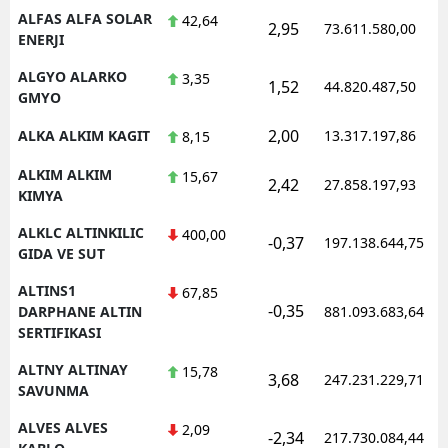
ALFAS ALFA SOLAR
42,64
2,95
73.611.580,00
ENERJI
ALGYO ALARKO
3,35
1,52
44.820.487,50
GMYO
2,00
ALKA ALKIM KAGIT
13.317.197,86
8,15
ALKIM ALKIM
15,67
2,42
27.858.197,93
KIMYA
ALKLC ALTINKILIC
400,00
-0,37
197.138.644,75
GIDA VE SUT
ALTINS1
67,85
-0,35
DARPHANE ALTIN
881.093.683,64
SERTIFIKASI
ALTNY ALTINAY
15,78
3,68
247.231.229,71
SAVUNMA
ALVES ALVES
2,09
-2,34
217.730.084,44