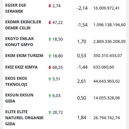
EGSER EGE
2,74
-2,14
16.009.972,41
SERAMIK
EKDMR EKINCILER
47,22
-1,54
1.096.138.194,60
DEMIR CELIK
EKGYO EMLAK
18,50
1,70
2.869.336.208,09
KONUT GMYO
0,53
EKIM EKIM TURIZM
350.310.433,07
18,80
-1,44
EKIZ EKIZ KIMYA
633.060,60
68,25
EKOS EKOS
5,51
2,61
44.643.963,02
TEKNOLOJI
EKSUN EKSUN
6,03
0,50
14.055.328,08
GIDA
ELITE ELITE
28,72
1,84
NATUREL ORGANIK
26.794.742,74
GIDA