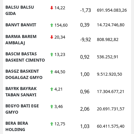
BALSU BALSU
14,22
-1,73
691.954.083,26
GIDA
0,39
BANVT BANVIT
14.724.746,80
154,60
BARMA BAREM
20,34
-9,92
808.982,82
AMBALAJ
BASCM BASTAS
13,23
0,92
536.252,91
BASKENT CIMENTO
BASGZ BASKENT
44,50
1,00
9.512.920,50
DOGALGAZ GMYO
BAYRK BAYRAK
4,21
0,96
17.304.677,21
TABAN SANAYI
BEGYO BATI EGE
3,46
2,06
20.691.731,57
GMYO
BERA BERA
12,75
1,03
60.411.575,40
HOLDING