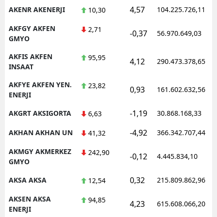
4,57
AKENR AKENERJI
104.225.726,11
10,30
AKFGY AKFEN
2,71
-0,37
56.970.649,03
GMYO
AKFIS AKFEN
95,95
4,12
290.473.378,65
INSAAT
AKFYE AKFEN YEN.
23,82
0,93
161.602.632,56
ENERJI
-1,19
AKGRT AKSIGORTA
30.868.168,33
6,63
-4,92
AKHAN AKHAN UN
366.342.707,44
41,32
AKMGY AKMERKEZ
242,90
-0,12
4.445.834,10
GMYO
0,32
AKSA AKSA
215.809.862,96
12,54
AKSEN AKSA
94,85
4,23
615.608.066,20
ENERJI