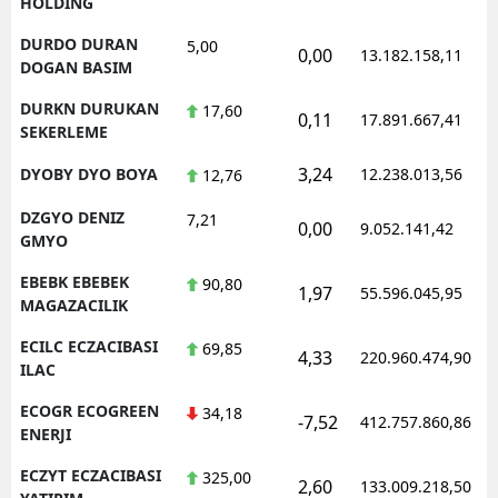
HOLDING
DURDO DURAN
5,00
0,00
13.182.158,11
DOGAN BASIM
DURKN DURUKAN
17,60
0,11
17.891.667,41
SEKERLEME
3,24
DYOBY DYO BOYA
12.238.013,56
12,76
DZGYO DENIZ
7,21
0,00
9.052.141,42
GMYO
EBEBK EBEBEK
90,80
1,97
55.596.045,95
MAGAZACILIK
ECILC ECZACIBASI
69,85
4,33
220.960.474,90
ILAC
ECOGR ECOGREEN
34,18
-7,52
412.757.860,86
ENERJI
ECZYT ECZACIBASI
325,00
2,60
133.009.218,50