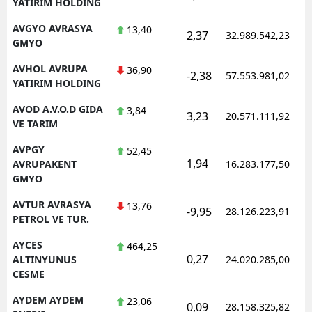
YATIRIM HOLDING
AVGYO AVRASYA
13,40
2,37
32.989.542,23
GMYO
AVHOL AVRUPA
36,90
-2,38
57.553.981,02
YATIRIM HOLDING
AVOD A.V.O.D GIDA
3,84
3,23
20.571.111,92
VE TARIM
AVPGY
52,45
1,94
AVRUPAKENT
16.283.177,50
GMYO
AVTUR AVRASYA
13,76
-9,95
28.126.223,91
PETROL VE TUR.
AYCES
464,25
0,27
ALTINYUNUS
24.020.285,00
CESME
AYDEM AYDEM
23,06
0,09
28.158.325,82