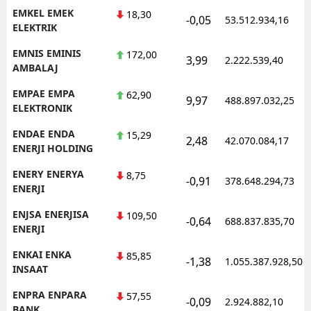
EMKEL EMEK
18,30
-0,05
53.512.934,16
ELEKTRIK
EMNIS EMINIS
172,00
3,99
2.222.539,40
AMBALAJ
EMPAE EMPA
62,90
9,97
488.897.032,25
ELEKTRONIK
ENDAE ENDA
15,29
2,48
42.070.084,17
ENERJI HOLDING
ENERY ENERYA
8,75
-0,91
378.648.294,73
ENERJI
ENJSA ENERJISA
109,50
-0,64
688.837.835,70
ENERJI
ENKAI ENKA
85,85
-1,38
1.055.387.928,50
INSAAT
ENPRA ENPARA
57,55
-0,09
2.924.882,10
BANK