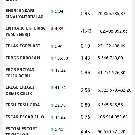
ENSRI ENSARI
5,34
0,95
70.355.735,37
SINAI YATIRIMLAR
ENTRA IC ENTERRA
4,83
-1,43
182.408.992,65
YEN. ENERJI
0,19
EPLAS EGEPLAST
23.122.488,49
5,41
1,43
ERBOS ERBOSAN
5.546.748,00
155,90
ERCB ERCIYAS
48,22
0,96
41.771.526,30
CELIK BORU
EREGL EREGLI
41,74
2,56
6.323.579.482,20
DEMIR CELIK
0,80
ERSU ERSU GIDA
6.545.546,56
22,70
0,76
ESCAR ESCAR FILO
106.914.953,68
44,92
ESCOM ESCORT
5,40
4,45
96.570.771,20
TEKNOLOJI