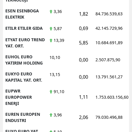
ESEN ESENBOGA
3,36
1,82
84.736.539,63
ELEKTRIK
0,69
ETILR ETILER GIDA
42.145.729,96
5,87
ETYAT EURO TREND
13,39
5,85
10.684.691,89
YAT. ORT.
EUHOL EURO
10,10
0,00
2.507.875,90
YATIRIM HOLDING
EUKYO EURO
13,15
0,00
13.791.561,27
KAPITAL YAT. ORT.
EUPWR
91,10
1,11
EUROPOWER
1.753.603.156,60
ENERJI
EUREN EUROPEN
3,96
2,06
79.030.496,88
ENDUSTRI
EUYO EURO YAT.
5,10