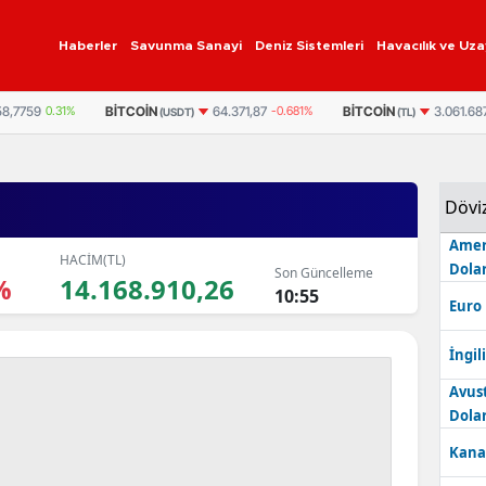
Haberler
Savunma Sanayi
Deniz Sistemleri
Havacılık ve Uza
58,7759
0.31%
BITCOIN
BITCOIN
64.371,87
-0.681%
3.061.68
(USDT)
(TL)
Dövi
Amer
HACİM(TL)
Dolar
Son Güncelleme
%
14.168.910,26
10:55
Euro
İngili
Avus
Dolar
Kana