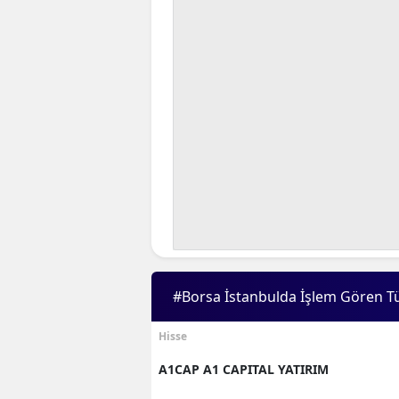
#Borsa İstanbulda İşlem Gören T
Hisse
A1CAP A1 CAPITAL YATIRIM