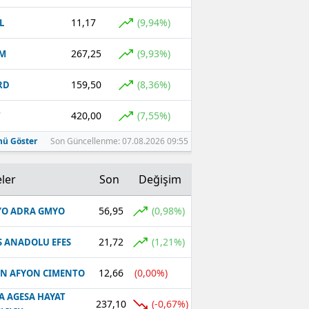
11,17
(9,94%)
L
267,25
(9,93%)
EM
159,50
(8,36%)
RD
420,00
(7,55%)
T
ü Göster
Son Güncellenme: 07.08.2026 09:55
ler
Son
Değişim
56,95
(0,98%)
O ADRA GMYO
21,72
(1,21%)
S ANADOLU EFES
12,66
(0,00%)
N AFYON CIMENTO
A AGESA HAYAT
237,10
(-0,67%)