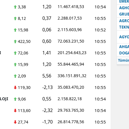
EMEK
1,20
11.467.418,53
10:54
3,38
AGH
GRU
0,37
2.288.017,53
10:55
8,12
AGRO
TEKN
0,06
2.115.603,96
10:52
15,98
AGYO
0,60
72.063.231,50
10:55
422,50
AHGA
1,41
I
201.254.643,23
10:55
72,06
DOG
Tümün
1,20
55.844.465,94
10:55
15,99
5,56
336.151.891,32
10:55
2,09
-2,13
35.083.470,20
10:55
119,30
0,55
LOJI
2.158.822,18
10:54
9,06
-2,32
29.763.765,30
10:54
113,60
-1,70
26.814.778,56
10:55
27,74