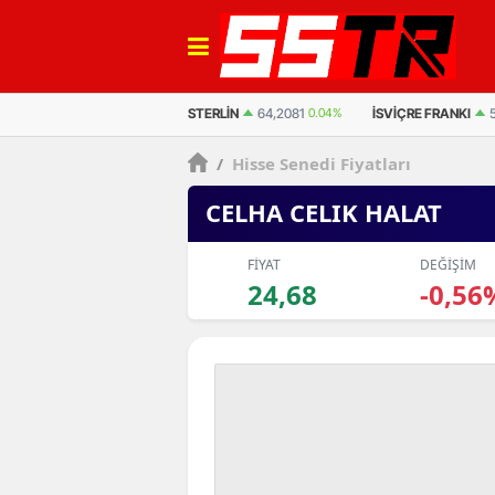
EURO
55,0050
-0.02%
STERLIN
64,2081
0.04%
İSVIÇRE FRANKI
/
Hisse Senedi Fiyatları
CELHA CELIK HALAT
FİYAT
DEĞİŞİM
24,68
-0,56