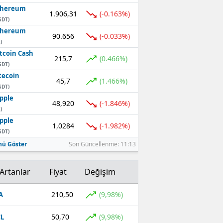
thereum
1.906,31
(-0.163%)
SDT)
thereum
90.656
(-0.033%)
)
tcoin Cash
215,7
(0.466%)
SDT)
tecoin
45,7
(1.466%)
SDT)
pple
48,920
(-1.846%)
)
pple
1,0284
(-1.982%)
SDT)
ü Göster
Son Güncellenme: 11:13
Artanlar
Fiyat
Değişim
210,50
(9,98%)
A
50,70
(9,98%)
L