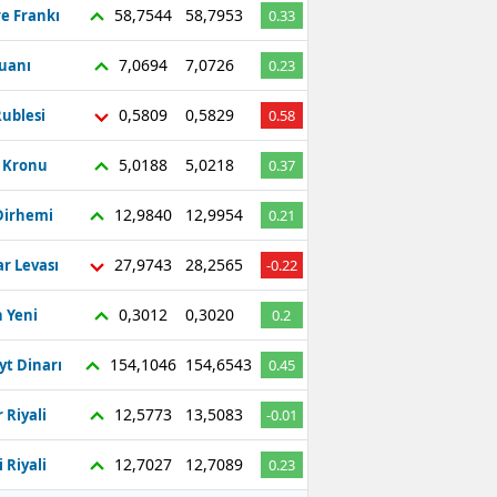
58,7544
58,7953
re Frankı
0.33
7,0694
7,0726
Yuanı
0.23
0,5809
0,5829
ublesi
0.58
5,0188
5,0218
ç Kronu
0.37
12,9840
12,9954
Dirhemi
0.21
27,9743
28,2565
r Levası
-0.22
0,3012
0,3020
 Yeni
0.2
154,1046
154,6543
yt Dinarı
0.45
12,5773
13,5083
 Riyali
-0.01
12,7027
12,7089
 Riyali
0.23