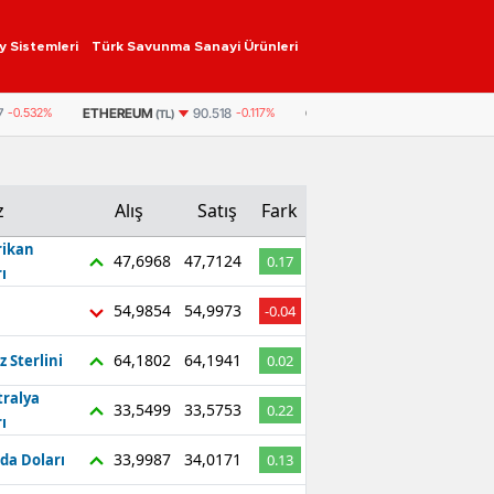
y Sistemleri
Türk Savunma Sanayi Ürünleri
ETHEREUM
GRAM ALTIN
6.574,12
1,26%
7
-0.532%
90.518
-0.117%
(TL)
z
Alış
Satış
Fark
ikan
47,6968
47,7124
0.17
ı
54,9854
54,9973
-0.04
64,1802
64,1941
z Sterlini
0.02
tralya
33,5499
33,5753
0.22
ı
33,9987
34,0171
da Doları
0.13