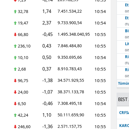
E
1,74
7.451.534,22
10:54
32,78
(U
E
2,37
9.733.900,54
10:54
19,47
(TL
Bi
-0,45
1.495.348.040,95
10:55
66,80
(U
Li
0,43
7.846.484,80
10:55
236,10
(U
0,50
Ri
9.350.695,66
10:54
10,10
(TL
0,37
8.910.783,43
10:55
2,68
Ri
(U
-1,38
34.571.929,55
10:55
96,75
Tümün
-1,07
38.371.133,78
10:55
24,00
BIST 
-0,46
7.308.495,18
10:54
6,50
CRFS
1,10
50.111.659,90
10:55
42,24
KARC
-1,36
2.571.157,75
10:55
246,60