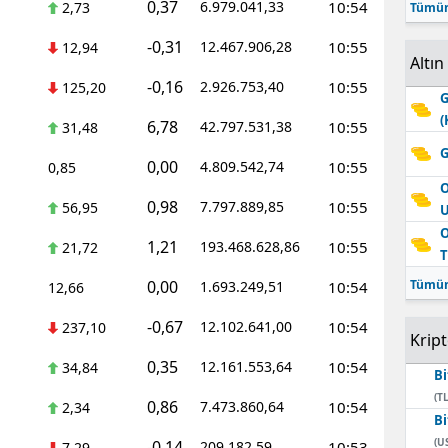
0,37
6.979.041,33
10:54
2,73
Tümün
-0,31
12.467.906,28
10:55
12,94
Altın
-0,16
2.926.753,40
10:55
125,20
G
(
6,78
42.797.531,38
10:55
31,48
G
0,00
4.809.542,74
10:55
0,85
O
0,98
7.797.889,85
10:55
56,95
O
1,21
193.468.628,86
10:55
21,72
T
0,00
Tümün
1.693.249,51
10:54
12,66
-0,67
12.102.641,00
10:54
237,10
Krip
0,35
12.161.553,64
10:54
34,84
Bi
(TL
0,86
7.473.860,64
10:54
2,34
Bi
(U
-0,14
209.182,59
10:53
7,29