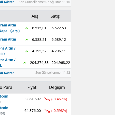
ü Göster
Son Güncellenme: 07 Ağustos 11:10
Alış
Satış
ram Altın
6.522,53
6.515,01
Kapalı Çarşı)
6.589,12
6.588,21
ram Altın
ns Altın /
4.296,11
4.295,52
USD
ns Altın /
204.968,22
204.874,88
L
Son Güncellenme: 11:12
ü Göster
to Para
Fiyat
Değişim
tcoin
3.061.597
(-0.467%)
)
tcoin
64.376,00
(-0.598%)
SDT)