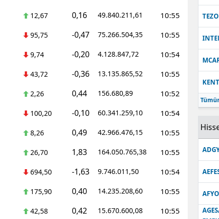
0,16
49.840.211,61
10:55
12,67
TEZO
-0,47
75.266.504,35
10:55
95,75
INT
-0,20
4.128.847,72
10:54
9,74
MCA
-0,36
13.135.865,52
10:55
43,72
KEN
0,44
156.680,89
10:52
2,26
Tümün
-0,10
60.341.259,10
10:54
100,20
Hisse
0,49
42.966.476,15
10:55
8,26
ADGY
1,83
164.050.765,38
10:55
26,70
-1,63
9.746.011,50
10:54
694,50
AEFE
0,40
14.235.208,60
10:55
175,90
AFYO
0,42
15.670.600,08
10:55
AGES
42,58