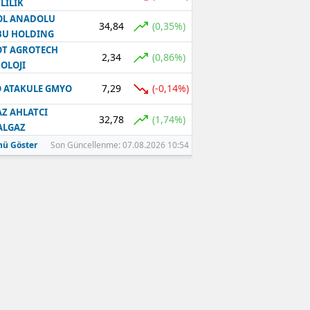
LILIK
OL ANADOLU
34,84
(0,35%)
BU HOLDING
T AGROTECH
2,34
(0,86%)
OLOJI
7,29
(-0,14%)
 ATAKULE GMYO
Z AHLATCI
32,78
(1,74%)
ALGAZ
ü Göster
Son Güncellenme: 07.08.2026 10:54