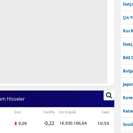
İsviç
Çin 
Rus R
İsve
BAE 
Bulga
Japon
Kuve
üm Hisseler
Katar
Son
Fark%
En Düşük
Saat
-0,22
16.930.166,64
10:55
9,09
Suudi