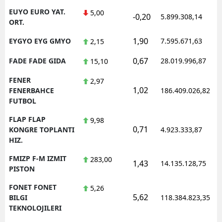
EUYO EURO YAT.
5,00
-0,20
5.899.308,14
ORT.
1,90
EYGYO EYG GMYO
7.595.671,63
2,15
0,67
FADE FADE GIDA
28.019.996,87
15,10
FENER
2,97
1,02
FENERBAHCE
186.409.026,82
FUTBOL
FLAP FLAP
9,98
0,71
KONGRE TOPLANTI
4.923.333,87
HIZ.
FMIZP F-M IZMIT
283,00
1,43
14.135.128,75
PISTON
FONET FONET
5,26
5,62
BILGI
118.384.823,35
TEKNOLOJILERI