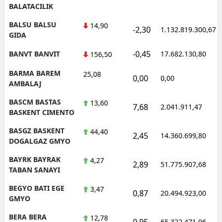
BALATACILIK
BALSU BALSU
14,90
-2,30
1.132.819.300,67
GIDA
-0,45
BANVT BANVIT
17.682.130,80
156,50
BARMA BAREM
25,08
0,00
0,00
AMBALAJ
BASCM BASTAS
13,60
7,68
2.041.911,47
BASKENT CIMENTO
BASGZ BASKENT
44,40
2,45
14.360.699,80
DOGALGAZ GMYO
BAYRK BAYRAK
4,27
2,89
51.775.907,68
TABAN SANAYI
BEGYO BATI EGE
3,47
0,87
20.494.923,00
GMYO
BERA BERA
12,78
0,95
65.322.471,96