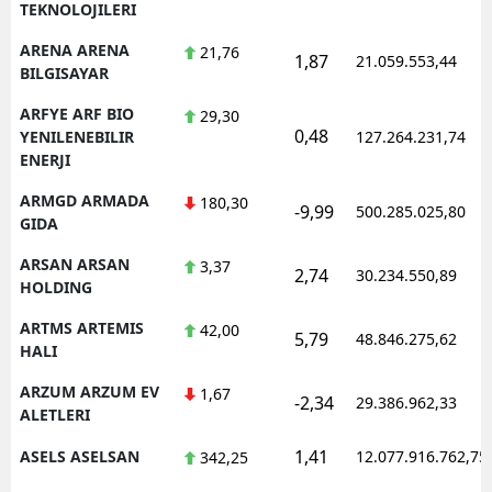
TEKNOLOJILERI
ARENA ARENA
21,76
1,87
21.059.553,44
BILGISAYAR
ARFYE ARF BIO
29,30
0,48
YENILENEBILIR
127.264.231,74
ENERJI
ARMGD ARMADA
180,30
-9,99
500.285.025,80
GIDA
ARSAN ARSAN
3,37
2,74
30.234.550,89
HOLDING
ARTMS ARTEMIS
42,00
5,79
48.846.275,62
HALI
ARZUM ARZUM EV
1,67
-2,34
29.386.962,33
ALETLERI
1,41
ASELS ASELSAN
12.077.916.762,75
342,25