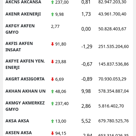
0,81
AKCNS AKCANSA
82.947.203,30
237,00
1,73
AKENR AKENERJI
43.961.700,40
9,98
AKFGY AKFEN
2,77
0,00
50.828.403,67
GMYO
AKFIS AKFEN
91,80
-1,29
251.535.204,60
INSAAT
AKFYE AKFEN YEN.
23,88
-0,67
145.837.536,86
ENERJI
-0,89
AKGRT AKSIGORTA
70.930.053,29
6,69
9,98
AKHAN AKHAN UN
578.354.887,04
48,06
AKMGY AKMERKEZ
237,40
2,86
5.816.402,70
GMYO
5,52
AKSA AKSA
679.780.525,76
13,00
AKSEN AKSA
94,15
-2,94
653.316.026,35