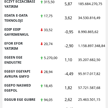
ECZYT ECZACIBASI
315,50
5,87
185.684.270,75
YATIRIM
EDATA E-DATA
17,75
3,62
34.530.816,49
TEKNOLOJI
EDIP EDIP
33,52
-0,95
8.990.865,62
GAYRIMENKUL
EFOR EFOR
20,74
-2,90
1.158.897.348,84
YATIRIM
EGEEN EGE
5.270,00
1,10
35.207.682,50
ENDUSTRI
EGEGY EGEYAPI
28,94
-4,49
95.917.017,82
AVRUPA GMYO
EGEPO NASMED
18,45
1,82
57.721.587,68
EGEPOL
2,62
EGGUB EGE GUBRE
25.463.501,15
94,05