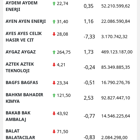
AYDEM AYDEM
22,74
0,35
52.210.599,62
ENERJI
1,16
AYEN AYEN ENERJI
22.086.590,84
31,40
AYES AYES CELIK
28,08
-7,33
3.170.742,32
HASIR VE CIT
1,73
AYGAZ AYGAZ
469.123.187,00
264,75
AZTEK AZTEK
4,21
-0,24
85.349.885,35
TEKNOLOJI
-0,51
BAGFS BAGFAS
16.790.276,76
23,34
BAHKM BAHADIR
121,50
2,53
92.827.447,10
KIMYA
BAKAB BAK
43,92
-0,77
14.546.225,64
AMBALAJ
BALAT
71,50
-0,83
BALATACILAR
2.084.298,00