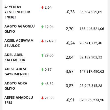
A1YEN A1
2,64
-0,38
YENILENEBILIR
35.584.929,05
ENERJI
AAGYO AGAOGLU
12,94
2,70
165.446.521,06
GMYO
ACSEL ACIPAYAM
124,20
-0,24
28.541.775,40
SELULOZ
ADEL ADEL
29,06
2,04
32.182.902,32
KALEMCILIK
ADESE ADESE
0,87
3,57
147.817.490,63
GAYRIMENKUL
ADGYO ADRA
48,52
0,83
25.947.315,28
GMYO
AEFES ANADOLU
21,88
-0,91
870.089.574,50
EFES