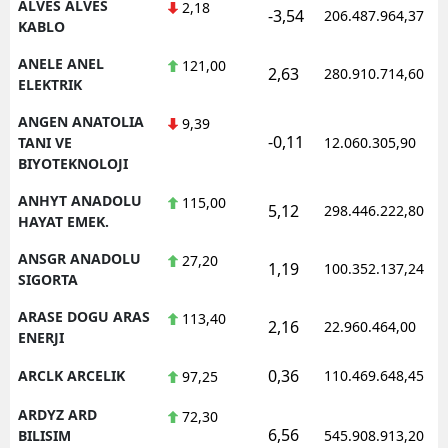
ALVES ALVES
2,18
-3,54
206.487.964,37
KABLO
ANELE ANEL
121,00
2,63
280.910.714,60
ELEKTRIK
ANGEN ANATOLIA
9,39
-0,11
TANI VE
12.060.305,90
BIYOTEKNOLOJI
ANHYT ANADOLU
115,00
5,12
298.446.222,80
HAYAT EMEK.
ANSGR ANADOLU
27,20
1,19
100.352.137,24
SIGORTA
ARASE DOGU ARAS
113,40
2,16
22.960.464,00
ENERJI
0,36
ARCLK ARCELIK
110.469.648,45
97,25
ARDYZ ARD
72,30
6,56
BILISIM
545.908.913,20