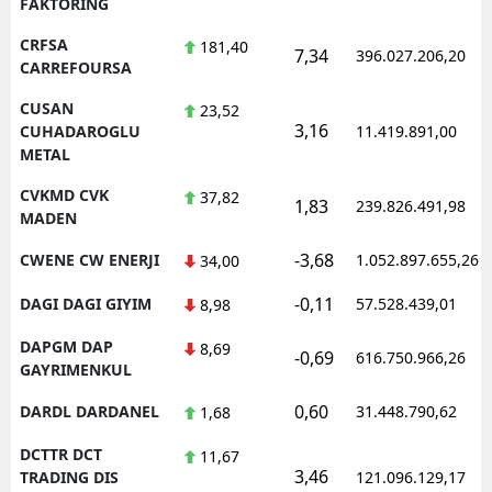
FAKTORING
CRFSA
181,40
7,34
396.027.206,20
CARREFOURSA
CUSAN
23,52
3,16
CUHADAROGLU
11.419.891,00
METAL
CVKMD CVK
37,82
1,83
239.826.491,98
MADEN
-3,68
CWENE CW ENERJI
1.052.897.655,26
34,00
-0,11
DAGI DAGI GIYIM
57.528.439,01
8,98
DAPGM DAP
8,69
-0,69
616.750.966,26
GAYRIMENKUL
0,60
DARDL DARDANEL
31.448.790,62
1,68
DCTTR DCT
11,67
3,46
TRADING DIS
121.096.129,17