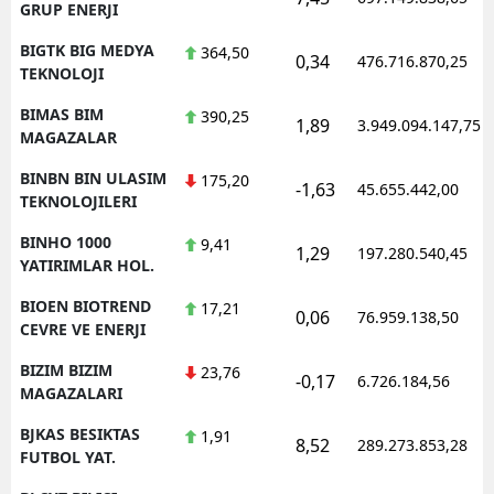
GRUP ENERJI
BIGTK BIG MEDYA
364,50
0,34
476.716.870,25
TEKNOLOJI
BIMAS BIM
390,25
1,89
3.949.094.147,75
MAGAZALAR
BINBN BIN ULASIM
175,20
-1,63
45.655.442,00
TEKNOLOJILERI
BINHO 1000
9,41
1,29
197.280.540,45
YATIRIMLAR HOL.
BIOEN BIOTREND
17,21
0,06
76.959.138,50
CEVRE VE ENERJI
BIZIM BIZIM
23,76
-0,17
6.726.184,56
MAGAZALARI
BJKAS BESIKTAS
1,91
8,52
289.273.853,28
FUTBOL YAT.