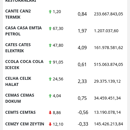
RESTORANLARI
CANTE CAN2
1,20
0,84
233.667.843,05
TERMIK
CASA CASA EMTIA
67,30
1,97
1.207.037,60
PETROL
CATES CATES
47,80
4,09
161.978.581,62
ELEKTRIK
CCOLA COCA COLA
91,05
0,61
515.063.874,05
ICECEK
CELHA CELIK
24,56
2,33
29.375.139,12
HALAT
CEMAS CEMAS
4,04
0,75
34.459.451,34
DOKUM
-0,56
CEMTS CEMTAS
13.190.078,14
8,86
-0,33
CEMZY CEM ZEYTIN
145.426.213,84
12,10