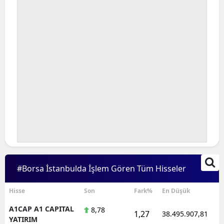
#Borsa İstanbulda İşlem Gören Tüm Hisseler
Hisse
Son
Fark%
En Düşük
A1CAP A1 CAPITAL
8,78
1,27
38.495.907,81
YATIRIM