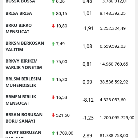
0,48
BOSSA BOSSA
13.780.912,01
6,26
1,01
BRISA BRISA
8.148.392,25
80,15
BRKO BIRKO
10,80
-1,91
5.252.324,49
MENSUCAT
BRKSN BERKOSAN
7,49
1,08
6.559.592,03
YALITIM
BRKVY BIRIKIM
75,00
0,81
14.960.760,65
VARLIK YONETIM
BRLSM BIRLESIM
15,30
0,99
38.536.592,92
MUHENDISLIK
BRMEN BIRLIK
16,53
-8,12
4.325.053,60
MENSUCAT
BRSAN BORUSAN
521,50
-1,23
1.200.095.729,00
BORU SANAYI
BRYAT BORUSAN
1.709,00
2,89
81.788.758,00