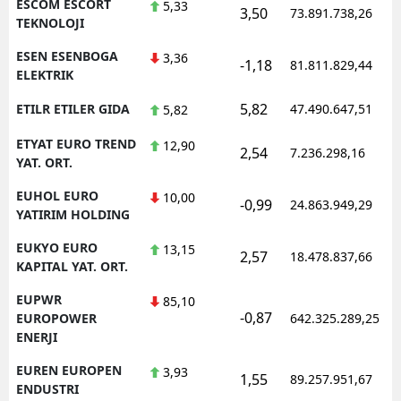
ESCOM ESCORT
5,33
3,50
73.891.738,26
TEKNOLOJI
ESEN ESENBOGA
3,36
-1,18
81.811.829,44
ELEKTRIK
5,82
ETILR ETILER GIDA
47.490.647,51
5,82
ETYAT EURO TREND
12,90
2,54
7.236.298,16
YAT. ORT.
EUHOL EURO
10,00
-0,99
24.863.949,29
YATIRIM HOLDING
EUKYO EURO
13,15
2,57
18.478.837,66
KAPITAL YAT. ORT.
EUPWR
85,10
-0,87
EUROPOWER
642.325.289,25
ENERJI
EUREN EUROPEN
3,93
1,55
89.257.951,67
ENDUSTRI