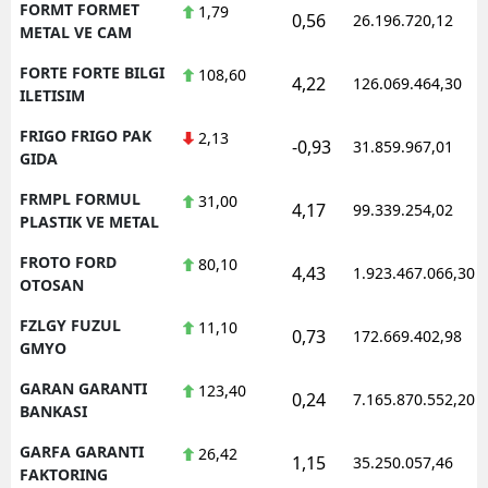
FORMT FORMET
1,79
0,56
26.196.720,12
METAL VE CAM
FORTE FORTE BILGI
108,60
4,22
126.069.464,30
ILETISIM
FRIGO FRIGO PAK
2,13
-0,93
31.859.967,01
GIDA
FRMPL FORMUL
31,00
4,17
99.339.254,02
PLASTIK VE METAL
FROTO FORD
80,10
4,43
1.923.467.066,30
OTOSAN
FZLGY FUZUL
11,10
0,73
172.669.402,98
GMYO
GARAN GARANTI
123,40
0,24
7.165.870.552,20
BANKASI
GARFA GARANTI
26,42
1,15
35.250.057,46
FAKTORING