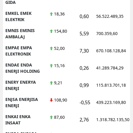
GIDA
EMKEL EMEK
18,36
0,60
56.522.489,35
ELEKTRIK
EMNIS EMINIS
154,80
5,59
700.359,60
AMBALAJ
EMPAE EMPA
52,00
7,30
670.108.128,84
ELEKTRONIK
ENDAE ENDA
15,16
0,26
41.289.784,29
ENERJI HOLDING
ENERY ENERYA
9,21
0,99
115.813.701,18
ENERJI
ENJSA ENERJISA
108,90
-0,55
439.223.169,80
ENERJI
ENKAI ENKA
87,60
2,76
1.318.782.135,50
INSAAT