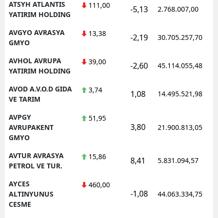
ATSYH ATLANTIS
111,00
-5,13
2.768.007,00
YATIRIM HOLDING
AVGYO AVRASYA
13,38
-2,19
30.705.257,70
GMYO
AVHOL AVRUPA
39,00
-2,60
45.114.055,48
YATIRIM HOLDING
AVOD A.V.O.D GIDA
3,74
1,08
14.495.521,98
VE TARIM
AVPGY
51,95
3,80
AVRUPAKENT
21.900.813,05
GMYO
AVTUR AVRASYA
15,86
8,41
5.831.094,57
PETROL VE TUR.
AYCES
460,00
-1,08
ALTINYUNUS
44.063.334,75
CESME