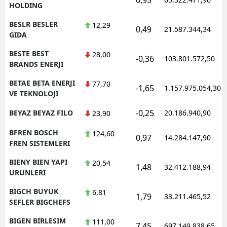
HOLDING
BESLR BESLER
12,29
0,49
21.587.344,34
GIDA
BESTE BEST
28,00
-0,36
103.801.572,50
BRANDS ENERJI
BETAE BETA ENERJI
77,70
-1,65
1.157.975.054,30
VE TEKNOLOJI
-0,25
BEYAZ BEYAZ FILO
20.186.940,90
23,90
BFREN BOSCH
124,60
0,97
14.284.147,90
FREN SISTEMLERI
BIENY BIEN YAPI
20,54
1,48
32.412.188,94
URUNLERI
BIGCH BUYUK
6,81
1,79
33.211.465,52
SEFLER BIGCHEFS
BIGEN BIRLESIM
111,00
7,45
697.149.838,65