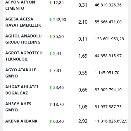
AFYON AFYON
12,84
0,31
46.819.326,36
CIMENTO
AGESA AGESA
242,90
2,10
55.666.471,00
HAYAT EMEKLILIK
AGHOL ANADOLU
35,50
0,11
133.601.959,28
GRUBU HOLDING
AGROT AGROTECH
2,41
1,69
44.858.315,97
TEKNOLOJI
AGYO ATAKULE
7,31
0,55
1.145.051,70
GMYO
AHGAZ AHLATCI
33,46
0,66
83.909.794,10
DOGALGAZ
AHSGY AHES
18,70
1,08
31.937.387,73
GMYO
2,92
AKBNK AKBANK
11.316.826.692,95
63,40