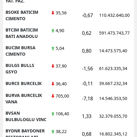
YAT. PAZ.
BSOKE BATICIM
35,56
-0,67
110.432.640,00
CIMENTO
BTCIM BATICIM
4,90
0,62
591.473.743,77
BATI ANADOLU
BUCIM BURSA
5,04
0,80
14.473.575,40
CIMENTO
BULGS BULLS
37,90
-1,56
61.623.335,34
GSYO
-0,11
BURCE BURCELIK
39.667.232,34
36,40
BURVA BURCELIK
705,00
-7,18
14.546.353,50
VANA
BVSAN
106,40
1,33
32.379.055,70
BULBULOGLU VINC
BYDNR BAYDONER
38,22
0,68
16.802.345,12