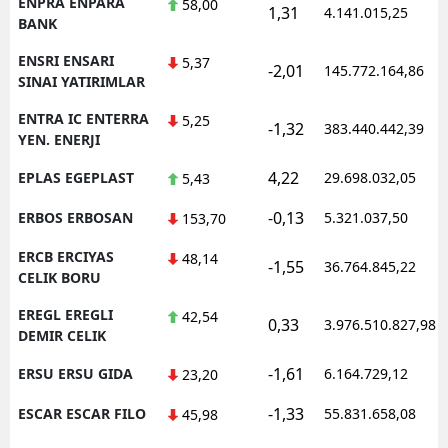
ENPRA ENPARA
58,00
1,31
4.141.015,25
BANK
ENSRI ENSARI
5,37
-2,01
145.772.164,86
SINAI YATIRIMLAR
ENTRA IC ENTERRA
5,25
-1,32
383.440.442,39
YEN. ENERJI
4,22
EPLAS EGEPLAST
29.698.032,05
5,43
-0,13
ERBOS ERBOSAN
5.321.037,50
153,70
ERCB ERCIYAS
48,14
-1,55
36.764.845,22
CELIK BORU
EREGL EREGLI
42,54
0,33
3.976.510.827,98
DEMIR CELIK
-1,61
ERSU ERSU GIDA
6.164.729,12
23,20
-1,33
ESCAR ESCAR FILO
55.831.658,08
45,98