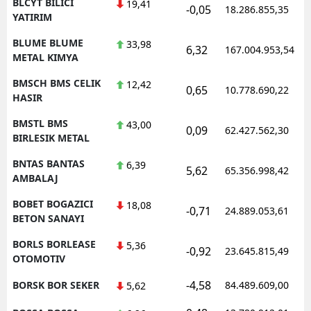
BLCYT BILICI
19,41
-0,05
18.286.855,35
YATIRIM
BLUME BLUME
33,98
6,32
167.004.953,54
METAL KIMYA
BMSCH BMS CELIK
12,42
0,65
10.778.690,22
HASIR
BMSTL BMS
43,00
0,09
62.427.562,30
BIRLESIK METAL
BNTAS BANTAS
6,39
5,62
65.356.998,42
AMBALAJ
BOBET BOGAZICI
18,08
-0,71
24.889.053,61
BETON SANAYI
BORLS BORLEASE
5,36
-0,92
23.645.815,49
OTOMOTIV
-4,58
BORSK BOR SEKER
84.489.609,00
5,62