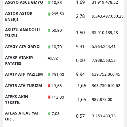
1,69
ASGYO ASCE GMYO
31.919.478,52
10,83
ASTOR ASTOR
295,50
2,78
9.343.497.050,25
ENERJI
ASUZU ANADOLU
50,90
1,50
35.510.139,23
ISUZU
5,31
ATAGY ATA GMYO
5.964.244,41
10,70
ATAKP ATAKEY
49,92
0,00
7.938.563,53
PATATES
9,94
ATATP ATP YAZILIM
639.752.066,45
251,00
-1,66
ATATR ATA TURIZM
363.750.610,62
13,65
ATEKS AKIN
113,00
-1,65
987.878,00
TEKSTIL
ATLAS ATLAS YAT.
7,08
0,57
3.269.480,73
ORT.