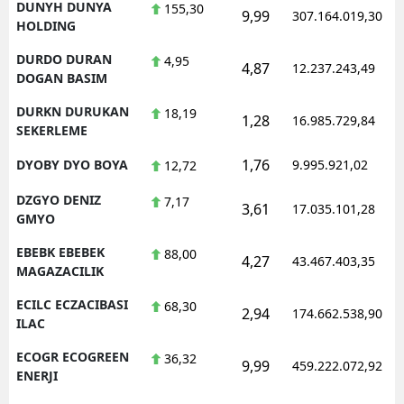
DUNYH DUNYA
155,30
9,99
307.164.019,30
HOLDING
DURDO DURAN
4,95
4,87
12.237.243,49
DOGAN BASIM
DURKN DURUKAN
18,19
1,28
16.985.729,84
SEKERLEME
1,76
DYOBY DYO BOYA
9.995.921,02
12,72
DZGYO DENIZ
7,17
3,61
17.035.101,28
GMYO
EBEBK EBEBEK
88,00
4,27
43.467.403,35
MAGAZACILIK
ECILC ECZACIBASI
68,30
2,94
174.662.538,90
ILAC
ECOGR ECOGREEN
36,32
9,99
459.222.072,92
ENERJI