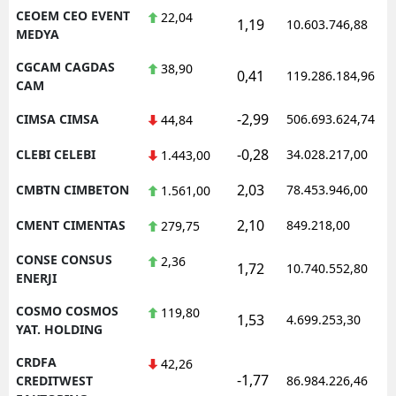
CEOEM CEO EVENT
22,04
1,19
10.603.746,88
MEDYA
CGCAM CAGDAS
38,90
0,41
119.286.184,96
CAM
-2,99
CIMSA CIMSA
506.693.624,74
44,84
-0,28
CLEBI CELEBI
34.028.217,00
1.443,00
2,03
CMBTN CIMBETON
78.453.946,00
1.561,00
2,10
CMENT CIMENTAS
849.218,00
279,75
CONSE CONSUS
2,36
1,72
10.740.552,80
ENERJI
COSMO COSMOS
119,80
1,53
4.699.253,30
YAT. HOLDING
CRDFA
42,26
-1,77
CREDITWEST
86.984.226,46