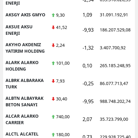
ENERJI
1,09
AKSGY AKIS GMYO
31.091.192,91
9,30
AKSUE AKSU
41,52
-9,93
186.207.529,08
ENERJI
AKYHO AKDENIZ
2,24
-1,32
3.407.700,92
YATIRIM HOLDING
ALARK ALARKO
101,00
0,10
265.185.248,95
HOLDING
ALBRK ALBARAKA
7,93
-0,25
86.077.713,47
TURK
ALBTN ALBAYRAK
30,40
-9,95
988.748.202,74
BETON SANAYI
ALCAR ALARKO
740,00
2,07
35.723.799,00
CARRIER
ALCTL ALCATEL
180,00
0,73
229.928.725,40