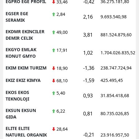
-0,42
EGPRO EGE PROFIL
36.275.181,80
33,46
EGSER EGE
2,84
2,16
9.693.540,98
SERAMIK
EKDMR EKINCILER
49,00
3,81
881.524.879,60
DEMIR CELIK
EKGYO EMLAK
17,91
1,02
1.704.026.835,52
KONUT GMYO
-1,36
EKIM EKIM TURIZM
238.747.724,94
18,90
-1,59
EKIZ EKIZ KIMYA
425.495,45
68,10
EKOS EKOS
5,40
0,93
31.854.418,68
TEKNOLOJI
EKSUN EKSUN
6,22
0,81
80.735.026,85
GIDA
ELITE ELITE
28,64
-0,21
NATUREL ORGANIK
23.916.957,50