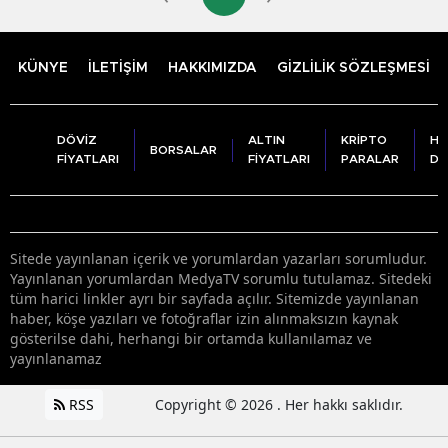
KÜNYE
İLETİŞİM
HAKKIMIZDA
GİZLİLİK SÖZLEŞMESİ
DÖVİZ
ALTIN
KRİPTO
HA
BORSALAR
FİYATLARI
FİYATLARI
PARALAR
DU
Sitede yayınlanan içerik ve yorumlardan yazarları sorumludur.
Yayınlanan yorumlardan MedyaTV sorumlu tutulamaz. Sitedeki
tüm harici linkler ayrı bir sayfada açılır. Sitemizde yayınlanan
haber, köşe yazıları ve fotoğraflar izin alınmaksızın kaynak
gösterilse dahi, herhangi bir ortamda kullanılamaz ve
yayınlanamaz
RSS
Copyright © 2026 . Her hakkı saklıdır.