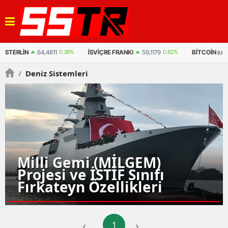
STERLIN
64,4811
0.38%
İSVIÇRE FRANKI
59,1179
0.82%
BITCOIN
(US
/
Deniz Sistemleri
Milli Gemi (MİLGEM)
Projesi ve İSTİF Sınıfı
Fırkateyn Özellikleri
‹
›
1