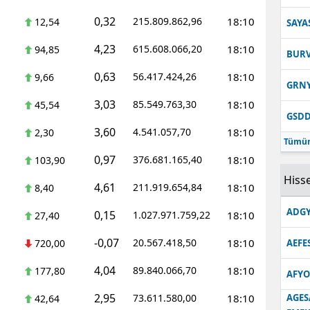
0,32
215.809.862,96
18:10
12,54
SAYA
4,23
615.608.066,20
18:10
94,85
BUR
0,63
56.417.424,26
18:10
9,66
GRN
3,03
85.549.763,30
18:10
45,54
GSD
3,60
4.541.057,70
18:10
2,30
Tümün
0,97
376.681.165,40
18:10
103,90
Hisse
4,61
211.919.654,84
18:10
8,40
ADGY
0,15
1.027.971.759,22
18:10
27,40
-0,07
20.567.418,50
18:10
720,00
AEFE
4,04
89.840.066,70
18:10
177,80
AFYO
2,95
73.611.580,00
18:10
AGES
42,64