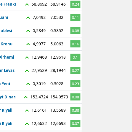
58,8692
58,9146
re Frankı
0.24
7,0492
7,0532
Yuanı
0.11
0,5849
0,5852
ublesi
0.08
4,9977
5,0063
ç Kronu
0.16
12,9468
12,9618
Dirhemi
0.1
27,9529
28,1944
r Levası
0.27
0,3019
0,3028
 Yeni
0.23
153,4724
154,0573
yt Dinarı
0.08
12,6161
13,5589
 Riyali
0.38
12,6632
12,6693
 Riyali
0.07