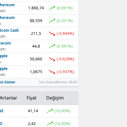
thereum
1.866,74
(0.091%)
SDT)
thereum
88.559
(0.351%)
)
tcoin Cash
211,5
(-0.844%)
SDT)
tecoin
44,8
(0.991%)
SDT)
pple
50,660
(-0.628%)
)
pple
1,0675
(-0.937%)
SDT)
ü Göster
Son Güncellenme: 06:45
Artanlar
Fiyat
Değişim
41,14
(10,00%)
NE
2,42
(10,00%)
O