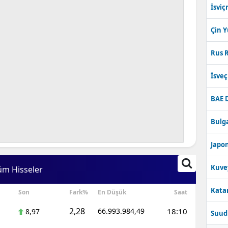
İsviç
Çin 
Rus R
İsve
BAE 
Bulga
Japon
Kuve
üm Hisseler
Katar
Son
Fark%
En Düşük
Saat
2,28
66.993.984,49
18:10
8,97
Suudi