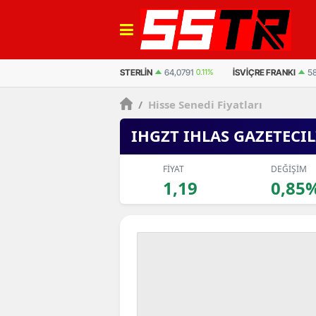
EURO
54,9464
0.14%
STERLIN
64,0791
0.11%
İSVIÇRE FRANKI
58
/
Hisse Senedi Fiyatları
IHGZT IHLAS GAZETECIL
FİYAT
DEĞİŞİM
1,19
0,85