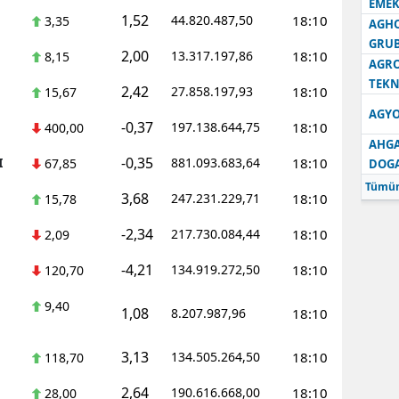
EMEK
1,52
44.820.487,50
18:10
3,35
AGH
GRU
2,00
13.317.197,86
18:10
8,15
AGRO
TEKN
2,42
27.858.197,93
18:10
15,67
AGYO
-0,37
197.138.644,75
18:10
400,00
AHGA
-0,35
I
881.093.683,64
18:10
67,85
DOG
Tümün
3,68
247.231.229,71
18:10
15,78
-2,34
217.730.084,44
18:10
2,09
-4,21
134.919.272,50
18:10
120,70
9,40
1,08
8.207.987,96
18:10
3,13
134.505.264,50
18:10
118,70
2,64
190.616.668,00
18:10
28,00