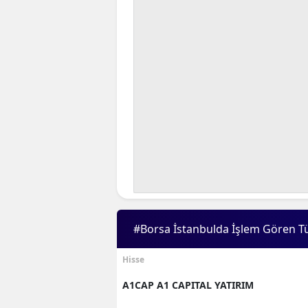
#Borsa İstanbulda İşlem Gören T
Hisse
A1CAP A1 CAPITAL YATIRIM