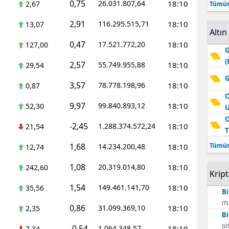
0,75
26.031.807,64
18:10
2,67
Tümün
2,91
116.295.515,71
18:10
13,07
Altın
0,47
17.521.772,20
18:10
127,00
G
(
2,57
55.749.955,88
18:10
29,54
G
3,57
78.778.198,96
18:10
0,87
O
9,97
99.840.893,12
18:10
52,30
O
-2,45
1.288.374.572,24
18:10
21,54
T
1,68
Tümün
14.234.200,48
18:10
12,74
1,08
20.319.014,80
18:10
242,60
Krip
1,54
149.461.141,70
18:10
35,56
Bi
(TL
0,86
31.099.369,10
18:10
2,35
Bi
(U
-0,54
1.064.348,57
18:10
7,34