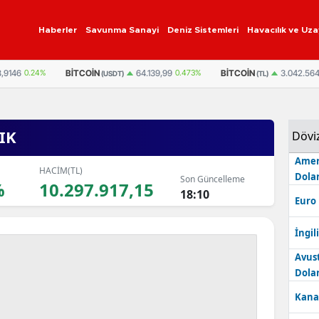
Haberler
Savunma Sanayi
Deniz Sistemleri
Havacılık ve Uza
,9146
0.24%
BITCOIN
BITCOIN
64.139,99
0.473%
3.042.56
(USDT)
(TL)
IK
Dövi
Amer
HACİM(TL)
Dolar
Son Güncelleme
%
10.297.917,15
18:10
Euro
İngili
Avus
Dolar
Kana