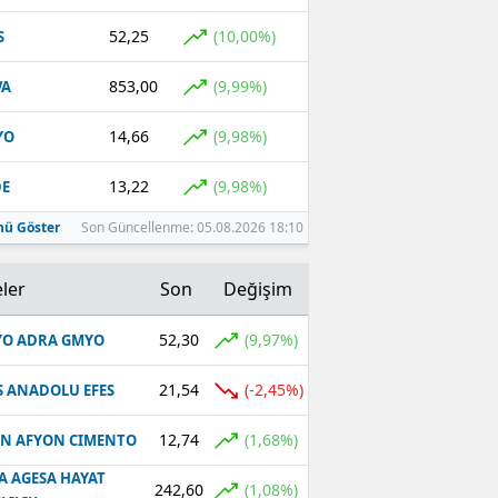
52,25
(10,00%)
S
853,00
(9,99%)
VA
14,66
(9,98%)
YO
13,22
(9,98%)
DE
ü Göster
Son Güncellenme: 05.08.2026 18:10
ler
Son
Değişim
52,30
(9,97%)
O ADRA GMYO
21,54
(-2,45%)
S ANADOLU EFES
12,74
(1,68%)
N AFYON CIMENTO
A AGESA HAYAT
242,60
(1,08%)