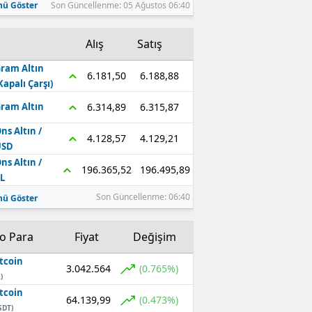
ü Göster
Son Güncellenme: 05 Ağustos 06:40
Alış
Satış
ram Altın
6.188,88
6.181,50
Kapalı Çarşı)
6.315,87
6.314,89
ram Altın
ns Altın /
4.129,21
4.128,57
USD
ns Altın /
196.495,89
196.365,52
L
Son Güncellenme: 06:40
ü Göster
to Para
Fiyat
Değişim
tcoin
3.042.564
(0.765%)
)
tcoin
64.139,99
(0.473%)
SDT)