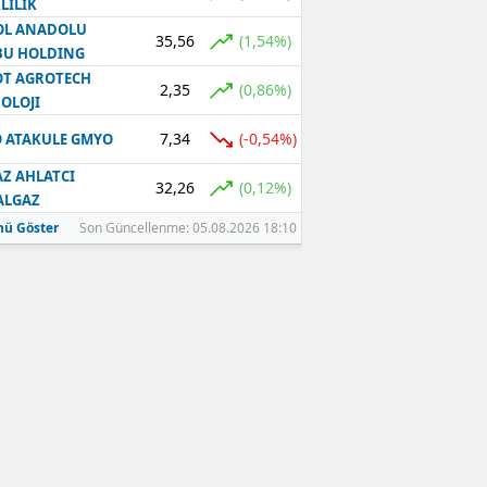
LILIK
OL ANADOLU
35,56
(1,54%)
BU HOLDING
T AGROTECH
2,35
(0,86%)
OLOJI
7,34
(-0,54%)
 ATAKULE GMYO
Z AHLATCI
32,26
(0,12%)
ALGAZ
ü Göster
Son Güncellenme: 05.08.2026 18:10