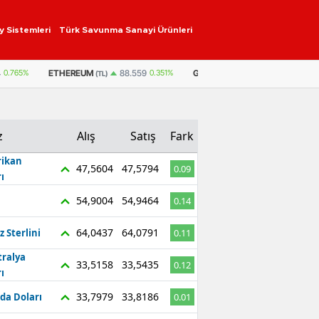
y Sistemleri
Türk Savunma Sanayi Ürünleri
ETHEREUM
GRAM ALTIN
6.315,87
1,36%
4
0.765%
88.559
0.351%
(TL)
z
Alış
Satış
Fark
ikan
47,5604
47,5794
0.09
ı
54,9004
54,9464
0.14
64,0437
64,0791
z Sterlini
0.11
tralya
33,5158
33,5435
0.12
ı
33,7979
33,8186
da Doları
0.01