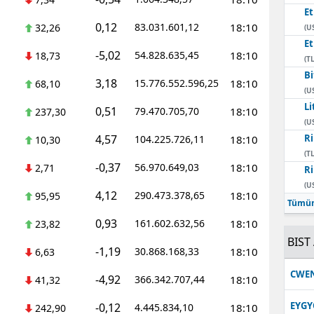
E
0,12
83.031.601,12
18:10
32,26
(U
E
-5,02
54.828.635,45
18:10
18,73
(TL
Bi
3,18
15.776.552.596,25
18:10
68,10
(U
Li
0,51
79.470.705,70
18:10
237,30
(U
4,57
Ri
104.225.726,11
18:10
10,30
(TL
-0,37
56.970.649,03
18:10
2,71
Ri
(U
4,12
290.473.378,65
18:10
95,95
Tümün
0,93
161.602.632,56
18:10
23,82
BIST 
-1,19
30.868.168,33
18:10
6,63
CWE
-4,92
366.342.707,44
18:10
41,32
EYGY
-0,12
4.445.834,10
18:10
242,90