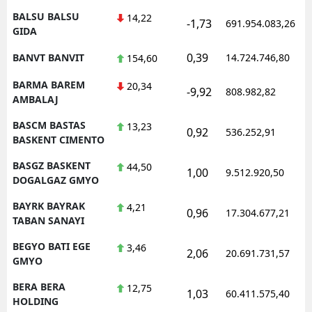
BALSU BALSU
14,22
-1,73
691.954.083,26
GIDA
0,39
BANVT BANVIT
14.724.746,80
154,60
BARMA BAREM
20,34
-9,92
808.982,82
AMBALAJ
BASCM BASTAS
13,23
0,92
536.252,91
BASKENT CIMENTO
BASGZ BASKENT
44,50
1,00
9.512.920,50
DOGALGAZ GMYO
BAYRK BAYRAK
4,21
0,96
17.304.677,21
TABAN SANAYI
BEGYO BATI EGE
3,46
2,06
20.691.731,57
GMYO
BERA BERA
12,75
1,03
60.411.575,40
HOLDING