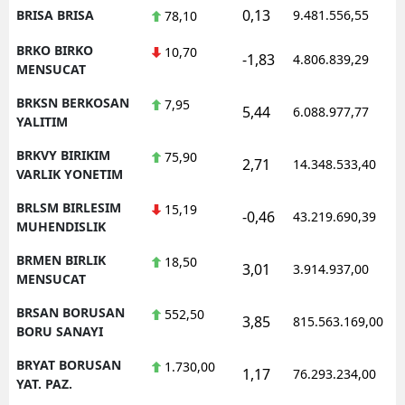
0,13
BRISA BRISA
9.481.556,55
78,10
BRKO BIRKO
10,70
-1,83
4.806.839,29
MENSUCAT
BRKSN BERKOSAN
7,95
5,44
6.088.977,77
YALITIM
BRKVY BIRIKIM
75,90
2,71
14.348.533,40
VARLIK YONETIM
BRLSM BIRLESIM
15,19
-0,46
43.219.690,39
MUHENDISLIK
BRMEN BIRLIK
18,50
3,01
3.914.937,00
MENSUCAT
BRSAN BORUSAN
552,50
3,85
815.563.169,00
BORU SANAYI
BRYAT BORUSAN
1.730,00
1,17
76.293.234,00
YAT. PAZ.