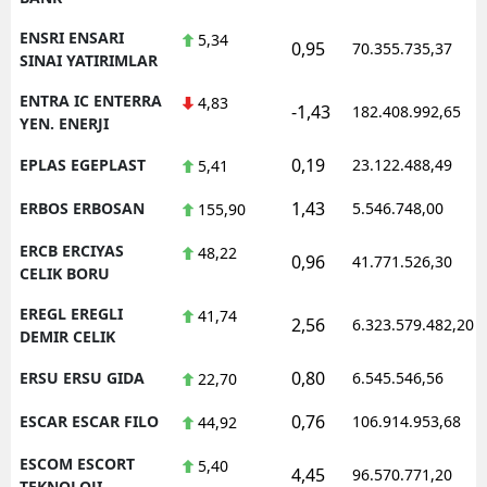
ENSRI ENSARI
5,34
0,95
70.355.735,37
SINAI YATIRIMLAR
ENTRA IC ENTERRA
4,83
-1,43
182.408.992,65
YEN. ENERJI
0,19
EPLAS EGEPLAST
23.122.488,49
5,41
1,43
ERBOS ERBOSAN
5.546.748,00
155,90
ERCB ERCIYAS
48,22
0,96
41.771.526,30
CELIK BORU
EREGL EREGLI
41,74
2,56
6.323.579.482,20
DEMIR CELIK
0,80
ERSU ERSU GIDA
6.545.546,56
22,70
0,76
ESCAR ESCAR FILO
106.914.953,68
44,92
ESCOM ESCORT
5,40
4,45
96.570.771,20
TEKNOLOJI