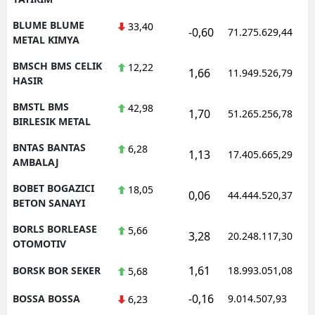
BLUME BLUME
33,40
-0,60
71.275.629,44
METAL KIMYA
BMSCH BMS CELIK
12,22
1,66
11.949.526,79
HASIR
BMSTL BMS
42,98
1,70
51.265.256,78
BIRLESIK METAL
BNTAS BANTAS
6,28
1,13
17.405.665,29
AMBALAJ
BOBET BOGAZICI
18,05
0,06
44.444.520,37
BETON SANAYI
BORLS BORLEASE
5,66
3,28
20.248.117,30
OTOMOTIV
1,61
BORSK BOR SEKER
18.993.051,08
5,68
-0,16
BOSSA BOSSA
9.014.507,93
6,23