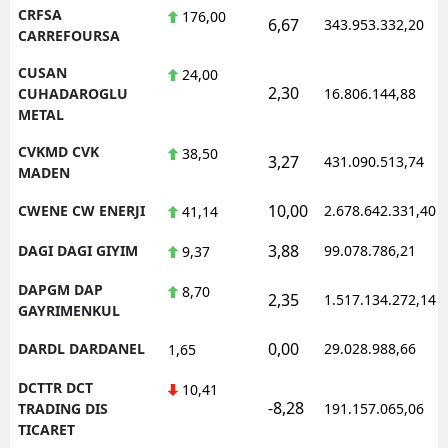
CRFSA
176,00
6,67
343.953.332,20
CARREFOURSA
CUSAN
24,00
2,30
CUHADAROGLU
16.806.144,88
METAL
CVKMD CVK
38,50
3,27
431.090.513,74
MADEN
10,00
CWENE CW ENERJI
2.678.642.331,40
41,14
3,88
DAGI DAGI GIYIM
99.078.786,21
9,37
DAPGM DAP
8,70
2,35
1.517.134.272,14
GAYRIMENKUL
0,00
DARDL DARDANEL
29.028.988,66
1,65
DCTTR DCT
10,41
-8,28
TRADING DIS
191.157.065,06
TICARET