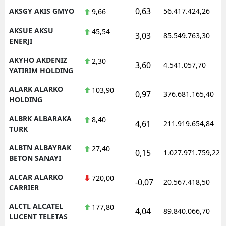
0,63
AKSGY AKIS GMYO
56.417.424,26
9,66
AKSUE AKSU
45,54
3,03
85.549.763,30
ENERJI
AKYHO AKDENIZ
2,30
3,60
4.541.057,70
YATIRIM HOLDING
ALARK ALARKO
103,90
0,97
376.681.165,40
HOLDING
ALBRK ALBARAKA
8,40
4,61
211.919.654,84
TURK
ALBTN ALBAYRAK
27,40
0,15
1.027.971.759,22
BETON SANAYI
ALCAR ALARKO
720,00
-0,07
20.567.418,50
CARRIER
ALCTL ALCATEL
177,80
4,04
89.840.066,70
LUCENT TELETAS