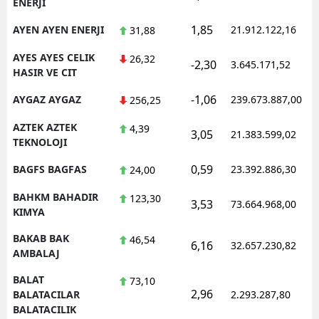
ENERJI
1,85
AYEN AYEN ENERJI
21.912.122,16
31,88
AYES AYES CELIK
26,32
-2,30
3.645.171,52
HASIR VE CIT
-1,06
AYGAZ AYGAZ
239.673.887,00
256,25
AZTEK AZTEK
4,39
3,05
21.383.599,02
TEKNOLOJI
0,59
BAGFS BAGFAS
23.392.886,30
24,00
BAHKM BAHADIR
123,30
3,53
73.664.968,00
KIMYA
BAKAB BAK
46,54
6,16
32.657.230,82
AMBALAJ
BALAT
73,10
2,96
BALATACILAR
2.293.287,80
BALATACILIK