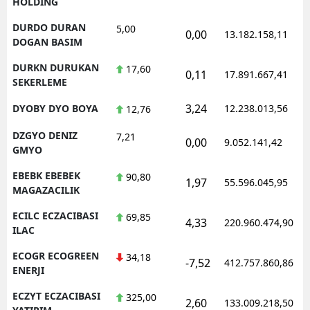
HOLDING
DURDO DURAN
5,00
0,00
13.182.158,11
DOGAN BASIM
DURKN DURUKAN
17,60
0,11
17.891.667,41
SEKERLEME
3,24
DYOBY DYO BOYA
12.238.013,56
12,76
DZGYO DENIZ
7,21
0,00
9.052.141,42
GMYO
EBEBK EBEBEK
90,80
1,97
55.596.045,95
MAGAZACILIK
ECILC ECZACIBASI
69,85
4,33
220.960.474,90
ILAC
ECOGR ECOGREEN
34,18
-7,52
412.757.860,86
ENERJI
ECZYT ECZACIBASI
325,00
2,60
133.009.218,50