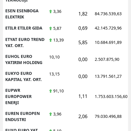
ESEN ESENBOGA
3,36
1,82
84.736.539,63
ELEKTRIK
0,69
ETILR ETILER GIDA
42.145.729,96
5,87
ETYAT EURO TREND
13,39
5,85
10.684.691,89
YAT. ORT.
EUHOL EURO
10,10
0,00
2.507.875,90
YATIRIM HOLDING
EUKYO EURO
13,15
0,00
13.791.561,27
KAPITAL YAT. ORT.
EUPWR
91,10
1,11
EUROPOWER
1.753.603.156,60
ENERJI
EUREN EUROPEN
3,96
2,06
79.030.496,88
ENDUSTRI
EUYO EURO YAT.
5,10