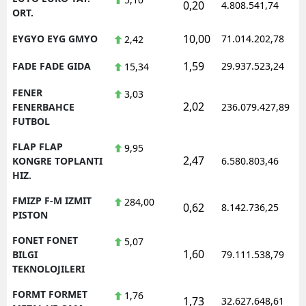
0,20
4.808.541,74
ORT.
10,00
EYGYO EYG GMYO
71.014.202,78
2,42
1,59
FADE FADE GIDA
29.937.523,24
15,34
FENER
3,03
2,02
FENERBAHCE
236.079.427,89
FUTBOL
FLAP FLAP
9,95
2,47
KONGRE TOPLANTI
6.580.803,46
HIZ.
FMIZP F-M IZMIT
284,00
0,62
8.142.736,25
PISTON
FONET FONET
5,07
1,60
BILGI
79.111.538,79
TEKNOLOJILERI
FORMT FORMET
1,76
1,73
32.627.648,61