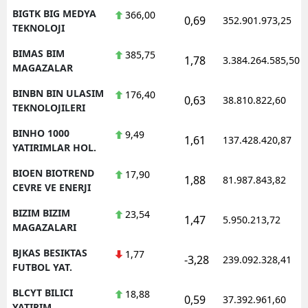
BIGTK BIG MEDYA
366,00
0,69
352.901.973,25
TEKNOLOJI
BIMAS BIM
385,75
1,78
3.384.264.585,50
MAGAZALAR
BINBN BIN ULASIM
176,40
0,63
38.810.822,60
TEKNOLOJILERI
BINHO 1000
9,49
1,61
137.428.420,87
YATIRIMLAR HOL.
BIOEN BIOTREND
17,90
1,88
81.987.843,82
CEVRE VE ENERJI
BIZIM BIZIM
23,54
1,47
5.950.213,72
MAGAZALARI
BJKAS BESIKTAS
1,77
-3,28
239.092.328,41
FUTBOL YAT.
BLCYT BILICI
18,88
0,59
37.392.961,60
YATIRIM