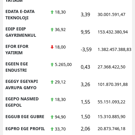
YATIRIM
EDATA E-DATA
18,30
3,39
30.001.591,47
TEKNOLOJI
EDIP EDIP
36,92
9,95
153.432.380,94
GAYRIMENKUL
EFOR EFOR
18,00
-3,59
1.382.457.388,83
YATIRIM
EGEEN EGE
5.265,00
0,43
27.368.422,50
ENDUSTRI
EGEGY EGEYAPI
29,12
3,26
101.870.391,88
AVRUPA GMYO
EGEPO NASMED
18,30
1,55
55.151.093,22
EGEPOL
1,50
EGGUB EGE GUBRE
15.310.885,90
94,90
2,06
EGPRO EGE PROFIL
20.873.746,18
33,70