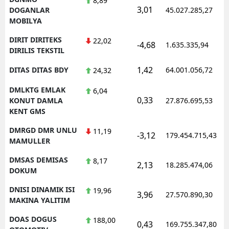
8,89
3,01
DOGANLAR
45.027.285,27
MOBILYA
DIRIT DIRITEKS
22,02
-4,68
1.635.335,94
DIRILIS TEKSTIL
1,42
DITAS DITAS BDY
64.001.056,72
24,32
DMLKTG EMLAK
6,04
0,33
KONUT DAMLA
27.876.695,53
KENT GMS
DMRGD DMR UNLU
11,19
-3,12
179.454.715,43
MAMULLER
DMSAS DEMISAS
8,17
2,13
18.285.474,06
DOKUM
DNISI DINAMIK ISI
19,96
3,96
27.570.890,30
MAKINA YALITIM
DOAS DOGUS
188,00
0,43
169.755.347,80