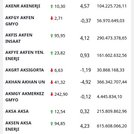
4,57
AKENR AKENERJI
104.225.726,11
10,30
AKFGY AKFEN
2,71
-0,37
56.970.649,03
GMYO
AKFIS AKFEN
95,95
4,12
290.473.378,65
INSAAT
AKFYE AKFEN YEN.
23,82
0,93
161.602.632,56
ENERJI
-1,19
AKGRT AKSIGORTA
30.868.168,33
6,63
-4,92
AKHAN AKHAN UN
366.342.707,44
41,32
AKMGY AKMERKEZ
242,90
-0,12
4.445.834,10
GMYO
0,32
AKSA AKSA
215.809.862,96
12,54
AKSEN AKSA
94,85
4,23
615.608.066,20
ENERJI