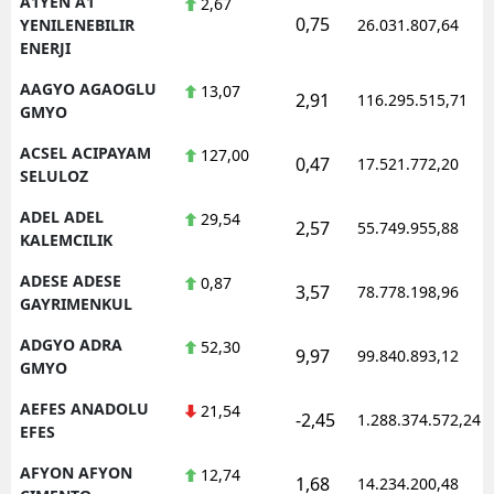
A1YEN A1
2,67
0,75
YENILENEBILIR
26.031.807,64
ENERJI
AAGYO AGAOGLU
13,07
2,91
116.295.515,71
GMYO
ACSEL ACIPAYAM
127,00
0,47
17.521.772,20
SELULOZ
ADEL ADEL
29,54
2,57
55.749.955,88
KALEMCILIK
ADESE ADESE
0,87
3,57
78.778.198,96
GAYRIMENKUL
ADGYO ADRA
52,30
9,97
99.840.893,12
GMYO
AEFES ANADOLU
21,54
-2,45
1.288.374.572,24
EFES
AFYON AFYON
12,74
1,68
14.234.200,48