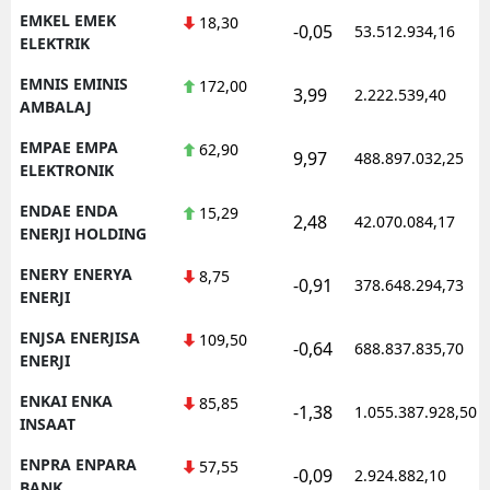
EMKEL EMEK
18,30
-0,05
53.512.934,16
ELEKTRIK
EMNIS EMINIS
172,00
3,99
2.222.539,40
AMBALAJ
EMPAE EMPA
62,90
9,97
488.897.032,25
ELEKTRONIK
ENDAE ENDA
15,29
2,48
42.070.084,17
ENERJI HOLDING
ENERY ENERYA
8,75
-0,91
378.648.294,73
ENERJI
ENJSA ENERJISA
109,50
-0,64
688.837.835,70
ENERJI
ENKAI ENKA
85,85
-1,38
1.055.387.928,50
INSAAT
ENPRA ENPARA
57,55
-0,09
2.924.882,10
BANK