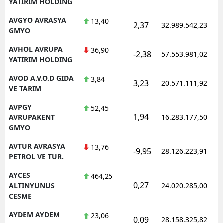
YATIRIM HOLDING
AVGYO AVRASYA
13,40
2,37
32.989.542,23
GMYO
AVHOL AVRUPA
36,90
-2,38
57.553.981,02
YATIRIM HOLDING
AVOD A.V.O.D GIDA
3,84
3,23
20.571.111,92
VE TARIM
AVPGY
52,45
1,94
AVRUPAKENT
16.283.177,50
GMYO
AVTUR AVRASYA
13,76
-9,95
28.126.223,91
PETROL VE TUR.
AYCES
464,25
0,27
ALTINYUNUS
24.020.285,00
CESME
AYDEM AYDEM
23,06
0,09
28.158.325,82