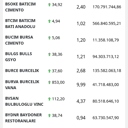
BSOKE BATICIM
34,92
2,40
170.791.744,86
CIMENTO
BTCIM BATICIM
4,94
1,02
566.840.595,21
BATI ANADOLU
BUCIM BURSA
5,06
1,20
11.358.108,79
CIMENTO
BULGS BULLS
38,36
1,21
94.303.713,12
GSYO
2,68
BURCE BURCELIK
135.582.063,18
37,60
BURVA BURCELIK
853,00
9,99
41.718.483,00
VANA
BVSAN
112,20
4,37
80.518.646,10
BULBULOGLU VINC
BYDNR BAYDONER
38,74
0,94
63.730.547,90
RESTORANLARI