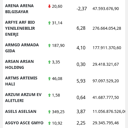
ARENA ARENA
20,60
-2,37
47.593.676,90
BILGISAYAR
ARFYE ARF BIO
31,14
6,28
YENILENEBILIR
276.664.054,28
ENERJI
ARMGD ARMADA
187,90
4,10
177.911.370,60
GIDA
ARSAN ARSAN
3,35
0,30
29.418.321,67
HOLDING
ARTMS ARTEMIS
46,08
5,93
97.097.529,20
HALI
ARZUM ARZUM EV
1,58
0,64
41.687.777,50
ALETLERI
3,87
ASELS ASELSAN
11.056.876.526,00
349,25
2,25
ASGYO ASCE GMYO
29.345.795,46
10,92