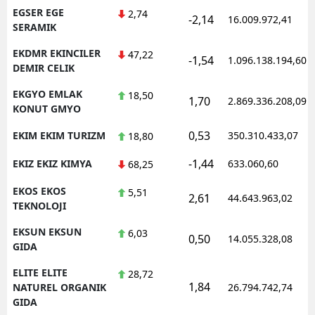
EGSER EGE
2,74
-2,14
16.009.972,41
SERAMIK
EKDMR EKINCILER
47,22
-1,54
1.096.138.194,60
DEMIR CELIK
EKGYO EMLAK
18,50
1,70
2.869.336.208,09
KONUT GMYO
0,53
EKIM EKIM TURIZM
350.310.433,07
18,80
-1,44
EKIZ EKIZ KIMYA
633.060,60
68,25
EKOS EKOS
5,51
2,61
44.643.963,02
TEKNOLOJI
EKSUN EKSUN
6,03
0,50
14.055.328,08
GIDA
ELITE ELITE
28,72
1,84
NATUREL ORGANIK
26.794.742,74
GIDA