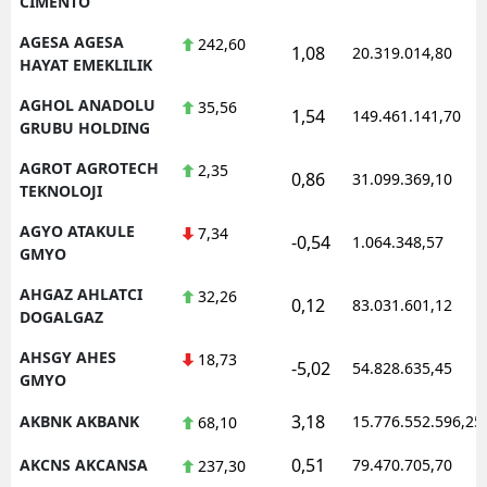
CIMENTO
AGESA AGESA
242,60
1,08
20.319.014,80
HAYAT EMEKLILIK
AGHOL ANADOLU
35,56
1,54
149.461.141,70
GRUBU HOLDING
AGROT AGROTECH
2,35
0,86
31.099.369,10
TEKNOLOJI
AGYO ATAKULE
7,34
-0,54
1.064.348,57
GMYO
AHGAZ AHLATCI
32,26
0,12
83.031.601,12
DOGALGAZ
AHSGY AHES
18,73
-5,02
54.828.635,45
GMYO
3,18
AKBNK AKBANK
15.776.552.596,25
68,10
0,51
AKCNS AKCANSA
79.470.705,70
237,30