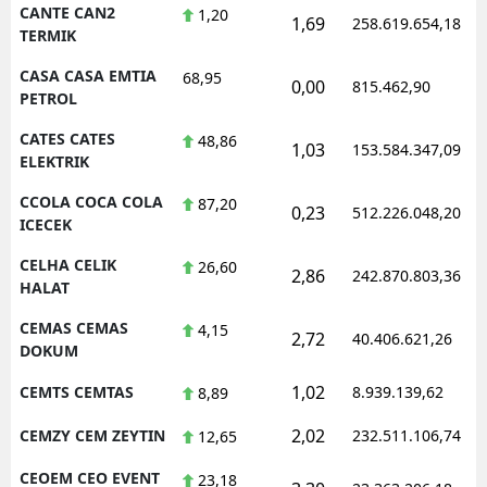
CANTE CAN2
1,20
1,69
258.619.654,18
TERMIK
CASA CASA EMTIA
68,95
0,00
815.462,90
PETROL
CATES CATES
48,86
1,03
153.584.347,09
ELEKTRIK
CCOLA COCA COLA
87,20
0,23
512.226.048,20
ICECEK
CELHA CELIK
26,60
2,86
242.870.803,36
HALAT
CEMAS CEMAS
4,15
2,72
40.406.621,26
DOKUM
1,02
CEMTS CEMTAS
8.939.139,62
8,89
2,02
CEMZY CEM ZEYTIN
232.511.106,74
12,65
CEOEM CEO EVENT
23,18