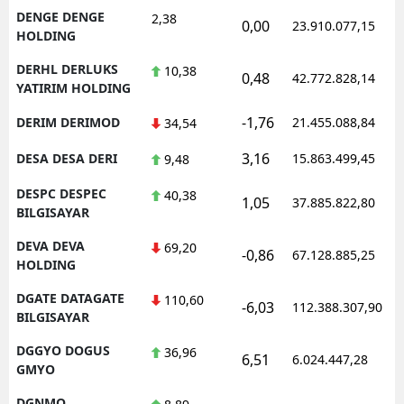
DENGE DENGE
2,38
0,00
23.910.077,15
HOLDING
DERHL DERLUKS
10,38
0,48
42.772.828,14
YATIRIM HOLDING
-1,76
DERIM DERIMOD
21.455.088,84
34,54
3,16
DESA DESA DERI
15.863.499,45
9,48
DESPC DESPEC
40,38
1,05
37.885.822,80
BILGISAYAR
DEVA DEVA
69,20
-0,86
67.128.885,25
HOLDING
DGATE DATAGATE
110,60
-6,03
112.388.307,90
BILGISAYAR
DGGYO DOGUS
36,96
6,51
6.024.447,28
GMYO
DGNMO