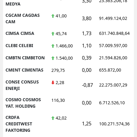
3,30
23.363.206,18
MEDYA
CGCAM CAGDAS
41,00
3,80
91.499.124,02
CAM
1,73
CIMSA CIMSA
631.740.848,64
45,74
1,10
CLEBI CELEBI
57.009.597,00
1.466,00
0,39
CMBTN CIMBETON
21.594.826,00
1.540,00
0,00
CMENT CIMENTAS
655.872,00
279,75
CONSE CONSUS
2,28
-0,87
22.275.007,29
ENERJI
COSMO COSMOS
116,30
0,00
6.712.526,10
YAT. HOLDING
CRDFA
42,02
1,25
CREDITWEST
100.271.574,36
FAKTORING