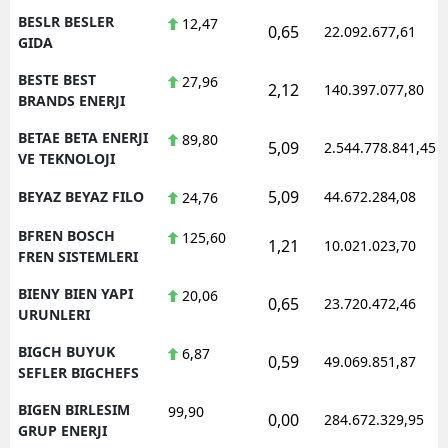
BESLR BESLER
12,47
0,65
22.092.677,61
GIDA
BESTE BEST
27,96
2,12
140.397.077,80
BRANDS ENERJI
BETAE BETA ENERJI
89,80
5,09
2.544.778.841,45
VE TEKNOLOJI
5,09
BEYAZ BEYAZ FILO
44.672.284,08
24,76
BFREN BOSCH
125,60
1,21
10.021.023,70
FREN SISTEMLERI
BIENY BIEN YAPI
20,06
0,65
23.720.472,46
URUNLERI
BIGCH BUYUK
6,87
0,59
49.069.851,87
SEFLER BIGCHEFS
BIGEN BIRLESIM
99,90
0,00
284.672.329,95
GRUP ENERJI