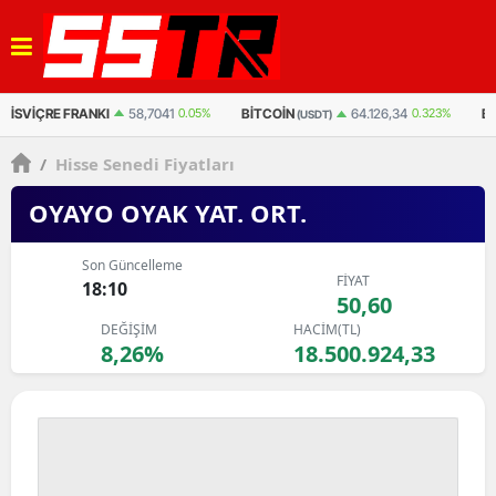
BITCOIN
BITCOIN
ET
64.126,34
0.323%
3.042.123
0.495%
(USDT)
(TL)
/
Hisse Senedi Fiyatları
OYAYO OYAK YAT. ORT.
Son Güncelleme
FİYAT
18:10
50,60
DEĞİŞİM
HACİM(TL)
8,26%
18.500.924,33