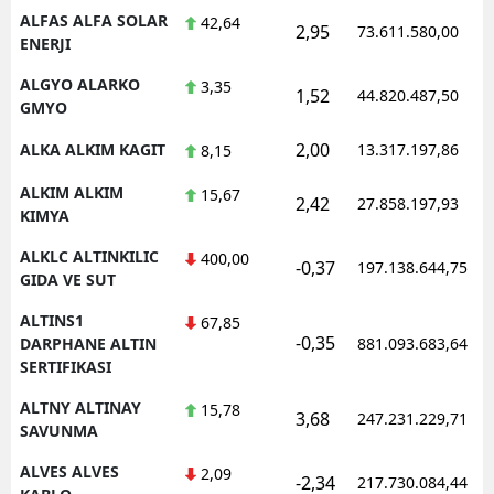
ALFAS ALFA SOLAR
42,64
2,95
73.611.580,00
ENERJI
ALGYO ALARKO
3,35
1,52
44.820.487,50
GMYO
2,00
ALKA ALKIM KAGIT
13.317.197,86
8,15
ALKIM ALKIM
15,67
2,42
27.858.197,93
KIMYA
ALKLC ALTINKILIC
400,00
-0,37
197.138.644,75
GIDA VE SUT
ALTINS1
67,85
-0,35
DARPHANE ALTIN
881.093.683,64
SERTIFIKASI
ALTNY ALTINAY
15,78
3,68
247.231.229,71
SAVUNMA
ALVES ALVES
2,09
-2,34
217.730.084,44