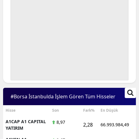
#Borsa İstanbulda İşlem Gören Tüm Hisseler
Hisse
Son
Fark%
En Düşük
A1CAP A1 CAPITAL
8,97
2,28
66.993.984,49
YATIRIM