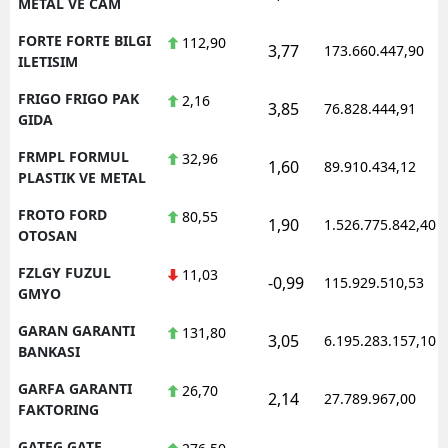
METAL VE CAM
FORTE FORTE BILGI
112,90
3,77
173.660.447,90
ILETISIM
FRIGO FRIGO PAK
2,16
3,85
76.828.444,91
GIDA
FRMPL FORMUL
32,96
1,60
89.910.434,12
PLASTIK VE METAL
FROTO FORD
80,55
1,90
1.526.775.842,40
OTOSAN
FZLGY FUZUL
11,03
-0,99
115.929.510,53
GMYO
GARAN GARANTI
131,80
3,05
6.195.283.157,10
BANKASI
GARFA GARANTI
26,70
2,14
27.789.967,00
FAKTORING
GATEG GATE