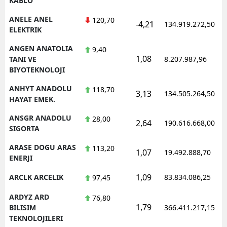
KABLO
ANELE ANEL
120,70
-4,21
134.919.272,50
ELEKTRIK
ANGEN ANATOLIA
9,40
1,08
TANI VE
8.207.987,96
BIYOTEKNOLOJI
ANHYT ANADOLU
118,70
3,13
134.505.264,50
HAYAT EMEK.
ANSGR ANADOLU
28,00
2,64
190.616.668,00
SIGORTA
ARASE DOGU ARAS
113,20
1,07
19.492.888,70
ENERJI
1,09
ARCLK ARCELIK
83.834.086,25
97,45
ARDYZ ARD
76,80
1,79
BILISIM
366.411.217,15
TEKNOLOJILERI