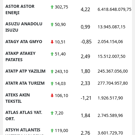
ASTOR ASTOR
302,75
4,22
6.418.648.079,75
ENERJI
ASUZU ANADOLU
50,90
0,99
13.945.087,15
ISUZU
-0,85
ATAGY ATA GMYO
2.054.154,06
10,51
ATAKP ATAKEY
51,40
2,49
15.512.007,50
PATATES
1,80
ATATP ATP YAZILIM
245.367.056,00
243,10
2,33
ATATR ATA TURIZM
277.704.957,80
14,03
ATEKS AKIN
106,10
-1,21
1.926.517,90
TEKSTIL
ATLAS ATLAS YAT.
7,20
1,84
2.745.589,96
ORT.
ATSYH ATLANTIS
119,00
2,76
3.601.729,70