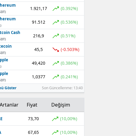
thereum
1.921,17
(0.392%)
SDT)
thereum
91.512
(0.536%)
)
tcoin Cash
216,9
(0.51%)
SDT)
tecoin
45,5
(-0.503%)
SDT)
pple
49,420
(0.386%)
)
pple
1,0377
(0.241%)
SDT)
ü Göster
Son Güncellenme: 13:40
Artanlar
Fiyat
Değişim
73,70
(10,00%)
E
67,65
(10,00%)
A