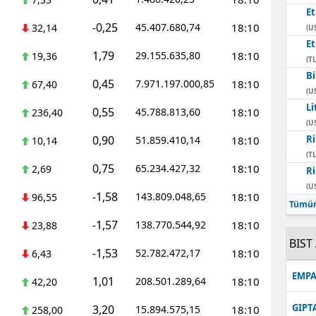
E
-0,25
45.407.680,74
18:10
32,14
(U
E
1,79
29.155.635,80
18:10
19,36
(TL
Bi
0,45
7.971.197.000,85
18:10
67,40
(U
Li
0,55
45.788.813,60
18:10
236,40
(U
0,90
Ri
51.859.410,14
18:10
10,14
(TL
0,75
65.234.427,32
18:10
2,69
Ri
(U
-1,58
143.809.048,65
18:10
96,55
Tümün
-1,57
138.770.544,92
18:10
23,88
BIST 
-1,53
52.782.472,17
18:10
6,43
EMPA
1,01
208.501.289,64
18:10
42,20
GIPT
3,20
15.894.575,15
18:10
258,00