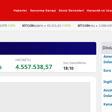
Haberler
Savunma Sanayi
Deniz Sistemleri
Havacılık ve Uza
9,1179
0.82%
BITCOIN
BITCOIN
65.022,43
0.245%
3.096.041
(USDT)
(TL)
Dövi
Amer
HACİM(TL)
Dolar
Son Güncelleme
%
4.557.538,57
18:10
Euro
İngili
Avus
Dolar
Kana