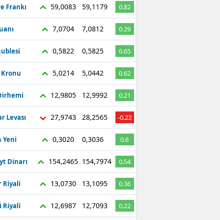
59,0083
59,1179
re Frankı
0.82
7,0704
7,0812
Yuanı
0.29
0,5822
0,5825
ublesi
0.65
5,0214
5,0442
ç Kronu
0.62
12,9805
12,9992
Dirhemi
0.21
27,9743
28,2565
r Levası
-0.22
0,3020
0,3036
 Yeni
0.6
154,2465
154,7974
yt Dinarı
0.54
13,0730
13,1095
 Riyali
0.36
12,6987
12,7093
 Riyali
0.22