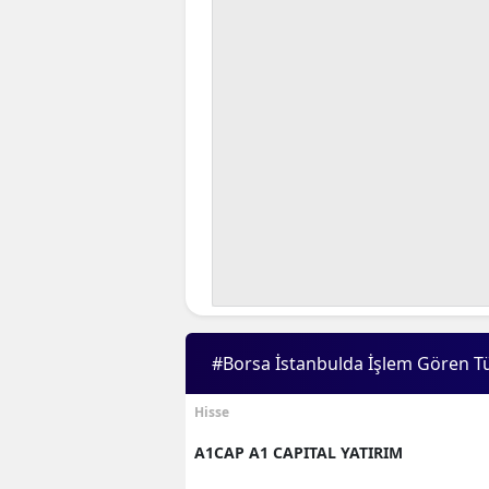
#Borsa İstanbulda İşlem Gören T
Hisse
A1CAP A1 CAPITAL YATIRIM