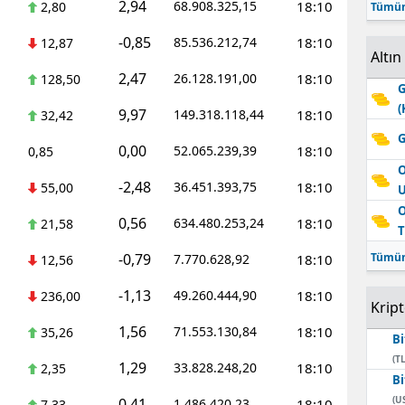
2,94
68.908.325,15
18:10
2,80
Tümün
-0,85
85.536.212,74
18:10
12,87
Altın
2,47
26.128.191,00
18:10
128,50
G
(
9,97
149.318.118,44
18:10
32,42
G
0,00
52.065.239,39
18:10
0,85
O
-2,48
36.451.393,75
18:10
55,00
O
0,56
634.480.253,24
18:10
21,58
T
-0,79
Tümün
7.770.628,92
18:10
12,56
-1,13
49.260.444,90
18:10
236,00
Krip
1,56
71.553.130,84
18:10
35,26
Bi
(TL
1,29
33.828.248,20
18:10
2,35
Bi
(U
0,41
1.486.420,23
18:10
7,33