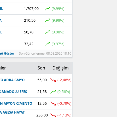
1.707,00
(9,99%)
HL
210,50
(9,98%)
A
50,70
(9,98%)
L
32,42
(9,97%)
ü Göster
Son Güncellenme: 08.08.2026 18:10
ler
Son
Değişim
55,00
(-2,48%)
O ADRA GMYO
21,58
(0,56%)
S ANADOLU EFES
12,56
(-0,79%)
N AFYON CIMENTO
A AGESA HAYAT
236,00
(-1,13%)