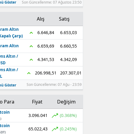
ü Göster
Son Güncellenme: 07 Ağustos 23:50
Alış
Satış
ram Altın
6.653,03
6.646,84
Kapalı Çarşı)
6.660,55
6.659,69
ram Altın
ns Altın /
4.342,09
4.341,53
USD
ns Altın /
207.307,01
206.998,51
L
Son Güncellenme: 07 Ağu - 23:59
ü Göster
to Para
Fiyat
Değişim
tcoin
3.096.041
(0.368%)
)
tcoin
65.022,43
(0.245%)
SDT)