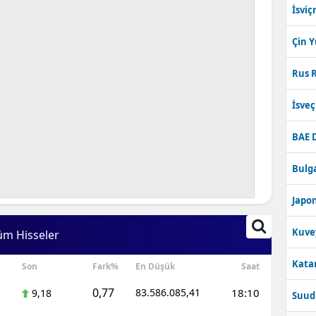
İsviç
Çin 
Rus R
İsve
BAE 
Bulga
Japon
Kuve
üm Hisseler
Katar
Son
Fark%
En Düşük
Saat
0,77
83.586.085,41
18:10
9,18
Suudi