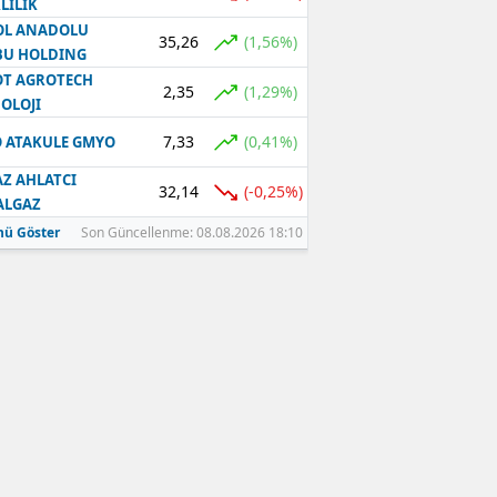
LILIK
OL ANADOLU
35,26
(1,56%)
BU HOLDING
T AGROTECH
2,35
(1,29%)
OLOJI
7,33
(0,41%)
 ATAKULE GMYO
Z AHLATCI
32,14
(-0,25%)
ALGAZ
ü Göster
Son Güncellenme: 08.08.2026 18:10