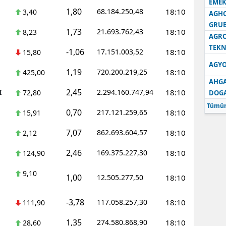
EMEK
1,80
68.184.250,48
18:10
3,40
AGH
GRU
1,73
21.693.762,43
18:10
8,23
AGRO
TEKN
-1,06
17.151.003,52
18:10
15,80
AGYO
1,19
720.200.219,25
18:10
425,00
AHGA
2,45
I
2.294.160.747,94
18:10
72,80
DOG
Tümün
0,70
217.121.259,65
18:10
15,91
7,07
862.693.604,57
18:10
2,12
2,46
169.375.227,30
18:10
124,90
9,10
1,00
12.505.277,50
18:10
-3,78
117.058.257,30
18:10
111,90
1,35
274.580.868,90
18:10
28,60