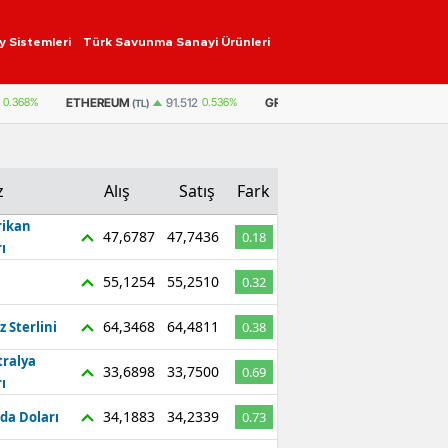
y Sistemleri
Türk Savunma Sanayi Ürünleri
ETHEREUM
GRAM ALTIN
6.660,55
2,59%
0.368%
91.512
0.536%
(TL)
z
Alış
Satış
Fark
ikan
47,6787
47,7436
0.18
ı
55,1254
55,2510
0.32
64,3468
64,4811
z Sterlini
0.38
tralya
33,6898
33,7500
0.69
ı
34,1883
34,2339
da Doları
0.73