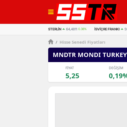
EURO
55,2510
0.32%
STERLIN
64,4811
0.38%
İSVIÇRE FRANKI
5
/
Hisse Senedi Fiyatları
MNDTR MONDI TURKEY
FİYAT
DEĞİŞİM
5,25
0,19