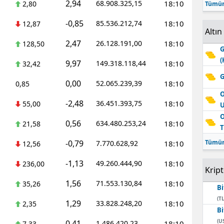
2,94
68.908.325,15
18:10
2,80
Tümün
-0,85
85.536.212,74
18:10
12,87
Altın
2,47
26.128.191,00
18:10
128,50
G
(
9,97
149.318.118,44
18:10
32,42
G
0,00
52.065.239,39
18:10
0,85
O
-2,48
36.451.393,75
18:10
55,00
O
0,56
634.480.253,24
18:10
21,58
T
-0,79
Tümün
7.770.628,92
18:10
12,56
-1,13
49.260.444,90
18:10
236,00
Krip
1,56
71.553.130,84
18:10
35,26
Bi
(TL
1,29
33.828.248,20
18:10
2,35
Bi
(U
0,41
1.486.420,23
18:10
7,33