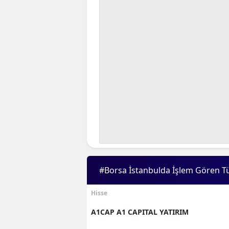
#Borsa İstanbulda İşlem Gören T
Hisse
A1CAP A1 CAPITAL YATIRIM