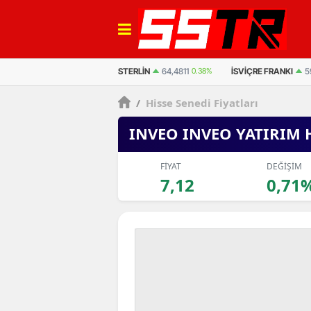
EURO
55,2510
0.32%
STERLIN
64,4811
0.38%
İSVIÇRE FRANKI
5
/
Hisse Senedi Fiyatları
INVEO INVEO YATIRIM
FİYAT
DEĞİŞİM
7,12
0,71