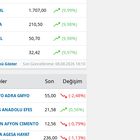
1.707,00
(9,99%)
HL
210,50
(9,98%)
A
50,70
(9,98%)
L
32,42
(9,97%)
ü Göster
Son Güncellenme: 08.08.2026 18:10
ler
Son
Değişim
55,00
(-2,48%)
O ADRA GMYO
21,58
(0,56%)
S ANADOLU EFES
12,56
(-0,79%)
N AFYON CIMENTO
A AGESA HAYAT
236,00
(-1,13%)