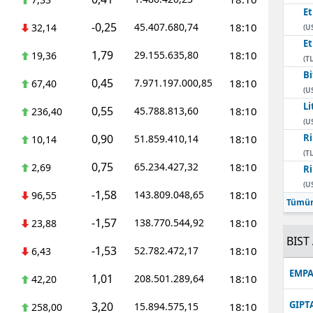
E
-0,25
45.407.680,74
18:10
32,14
(U
E
1,79
29.155.635,80
18:10
19,36
(TL
Bi
0,45
7.971.197.000,85
18:10
67,40
(U
Li
0,55
45.788.813,60
18:10
236,40
(U
0,90
Ri
51.859.410,14
18:10
10,14
(TL
0,75
65.234.427,32
18:10
2,69
Ri
(U
-1,58
143.809.048,65
18:10
96,55
Tümün
-1,57
138.770.544,92
18:10
23,88
BIST 
-1,53
52.782.472,17
18:10
6,43
EMPA
1,01
208.501.289,64
18:10
42,20
GIPT
3,20
15.894.575,15
18:10
258,00