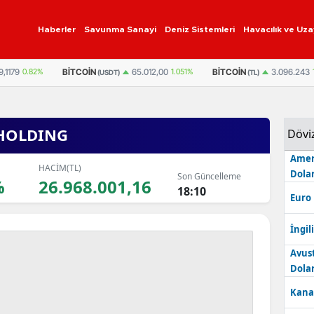
Haberler
Savunma Sanayi
Deniz Sistemleri
Havacılık ve Uza
9,1179
0.82%
BITCOIN
BITCOIN
65.012,00
1.051%
3.096.243
(USDT)
(TL)
 HOLDING
Dövi
Amer
HACİM(TL)
Dolar
Son Güncelleme
%
26.968.001,16
18:10
Euro
İngili
Avus
Dolar
Kana