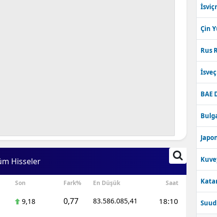
İsviç
Çin 
Rus R
İsve
BAE 
Bulga
Japon
Kuve
üm Hisseler
Katar
Son
Fark%
En Düşük
Saat
0,77
83.586.085,41
18:10
9,18
Suudi