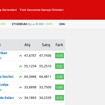
y Sistemleri
Türk Savunma Sanayi Ürünleri
ETHEREUM
GRAM ALTIN
6.660,55
2,59%
1.31%
91.350
1.204%
(TL)
z
Alış
Satış
Fark
ikan
47,6787
47,7436
0.18
ı
55,1254
55,2510
0.32
64,3468
64,4811
z Sterlini
0.38
tralya
33,6898
33,7500
0.69
ı
34,1883
34,2339
da Doları
0.73