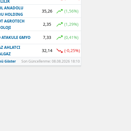
LILIK
OL ANADOLU
35,26
(1,56%)
BU HOLDING
T AGROTECH
2,35
(1,29%)
OLOJI
7,33
(0,41%)
 ATAKULE GMYO
Z AHLATCI
32,14
(-0,25%)
ALGAZ
ü Göster
Son Güncellenme: 08.08.2026 18:10