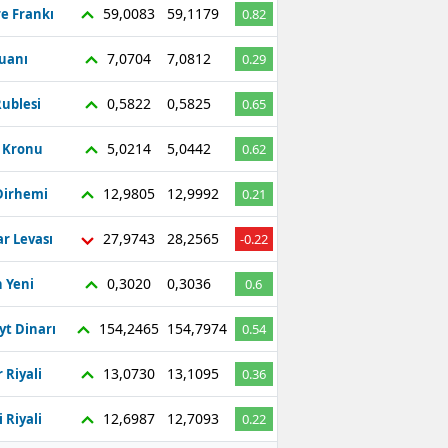
59,0083
59,1179
re Frankı
0.82
7,0704
7,0812
Yuanı
0.29
0,5822
0,5825
ublesi
0.65
5,0214
5,0442
ç Kronu
0.62
12,9805
12,9992
Dirhemi
0.21
27,9743
28,2565
r Levası
-0.22
0,3020
0,3036
 Yeni
0.6
154,2465
154,7974
yt Dinarı
0.54
13,0730
13,1095
 Riyali
0.36
12,6987
12,7093
 Riyali
0.22