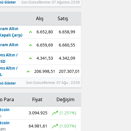
ü Göster
Son Güncellenme: 07 Ağustos 23:50
Alış
Satış
ram Altın
6.658,99
6.652,80
Kapalı Çarşı)
6.660,55
6.659,69
ram Altın
ns Altın /
4.342,09
4.341,53
USD
ns Altın /
207.307,01
206.998,51
L
Son Güncellenme: 07 Ağu - 23:59
ü Göster
to Para
Fiyat
Değişim
tcoin
3.094.925
(1.251%)
)
tcoin
64.981,61
(1.037%)
SDT)