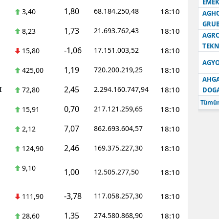
EMEK
1,80
68.184.250,48
18:10
3,40
AGH
GRU
1,73
21.693.762,43
18:10
8,23
AGRO
TEKN
-1,06
17.151.003,52
18:10
15,80
AGYO
1,19
720.200.219,25
18:10
425,00
AHGA
2,45
I
2.294.160.747,94
18:10
72,80
DOG
Tümün
0,70
217.121.259,65
18:10
15,91
7,07
862.693.604,57
18:10
2,12
2,46
169.375.227,30
18:10
124,90
9,10
1,00
12.505.277,50
18:10
-3,78
117.058.257,30
18:10
111,90
1,35
274.580.868,90
18:10
28,60