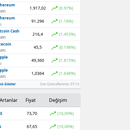
thereum
1.917,02
(0.97%)
SDT)
thereum
91.296
(1.18%)
)
tcoin Cash
216,4
(1.453%)
SDT)
tecoin
45,5
(0.198%)
SDT)
pple
49,360
(1.815%)
)
pple
1,0364
(1.648%)
SDT)
ü Göster
Son Güncellenme: 07:13
Artanlar
Fiyat
Değişim
73,70
(10,00%)
E
67,65
(10,00%)
A