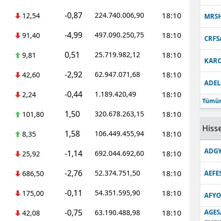
-0,87
224.740.006,90
18:10
12,54
MRS
-4,99
497.090.250,75
18:10
91,40
CRFS
0,51
25.719.982,12
18:10
9,81
KARC
-2,92
62.947.071,68
18:10
42,60
ADEL
-0,44
1.189.420,49
18:10
2,24
Tümün
1,50
320.678.263,15
18:10
101,80
Hisse
1,58
106.449.455,94
18:10
8,35
ADGY
-1,14
692.044.692,60
18:10
25,92
-2,76
52.374.751,50
18:10
686,50
AEFE
-0,11
54.351.595,90
18:10
175,00
AFYO
-0,75
63.190.488,98
18:10
AGES
42,08