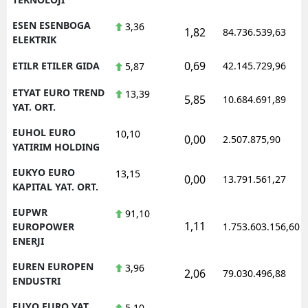
ESEN ESENBOGA
3,36
1,82
84.736.539,63
ELEKTRIK
0,69
ETILR ETILER GIDA
42.145.729,96
5,87
ETYAT EURO TREND
13,39
5,85
10.684.691,89
YAT. ORT.
EUHOL EURO
10,10
0,00
2.507.875,90
YATIRIM HOLDING
EUKYO EURO
13,15
0,00
13.791.561,27
KAPITAL YAT. ORT.
EUPWR
91,10
1,11
EUROPOWER
1.753.603.156,60
ENERJI
EUREN EUROPEN
3,96
2,06
79.030.496,88
ENDUSTRI
EUYO EURO YAT.
5,10