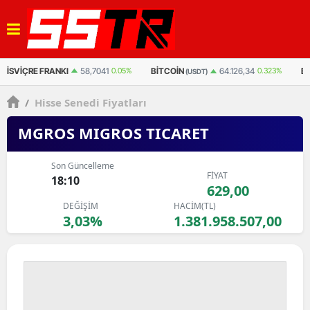
BITCOIN
BITCOIN
ET
64.126,34
0.323%
3.042.123
0.495%
(USDT)
(TL)
/
Hisse Senedi Fiyatları
MGROS MIGROS TICARET
Son Güncelleme
FİYAT
18:10
629,00
DEĞİŞİM
HACİM(TL)
3,03%
1.381.958.507,00