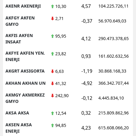
4,57
AKENR AKENERJI
104.225.726,11
10,30
AKFGY AKFEN
2,71
-0,37
56.970.649,03
GMYO
AKFIS AKFEN
95,95
4,12
290.473.378,65
INSAAT
AKFYE AKFEN YEN.
23,82
0,93
161.602.632,56
ENERJI
-1,19
AKGRT AKSIGORTA
30.868.168,33
6,63
-4,92
AKHAN AKHAN UN
366.342.707,44
41,32
AKMGY AKMERKEZ
242,90
-0,12
4.445.834,10
GMYO
0,32
AKSA AKSA
215.809.862,96
12,54
AKSEN AKSA
94,85
4,23
615.608.066,20
ENERJI