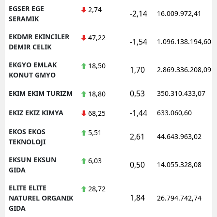
EGSER EGE
2,74
-2,14
16.009.972,41
SERAMIK
EKDMR EKINCILER
47,22
-1,54
1.096.138.194,60
DEMIR CELIK
EKGYO EMLAK
18,50
1,70
2.869.336.208,09
KONUT GMYO
0,53
EKIM EKIM TURIZM
350.310.433,07
18,80
-1,44
EKIZ EKIZ KIMYA
633.060,60
68,25
EKOS EKOS
5,51
2,61
44.643.963,02
TEKNOLOJI
EKSUN EKSUN
6,03
0,50
14.055.328,08
GIDA
ELITE ELITE
28,72
1,84
NATUREL ORGANIK
26.794.742,74
GIDA