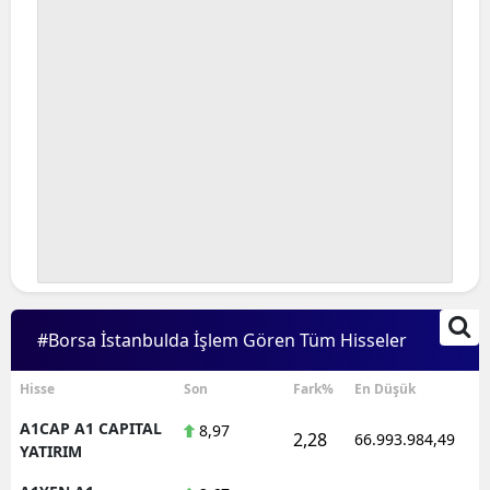
#Borsa İstanbulda İşlem Gören Tüm Hisseler
Hisse
Son
Fark%
En Düşük
A1CAP A1 CAPITAL
8,97
2,28
66.993.984,49
YATIRIM