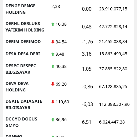
DENGE DENGE
2,38
0,00
23.910.077,15
HOLDING
DERHL DERLUKS
10,38
0,48
42.772.828,14
YATIRIM HOLDING
-1,76
DERIM DERIMOD
21.455.088,84
34,54
3,16
DESA DESA DERI
15.863.499,45
9,48
DESPC DESPEC
40,38
1,05
37.885.822,80
BILGISAYAR
DEVA DEVA
69,20
-0,86
67.128.885,25
HOLDING
DGATE DATAGATE
110,60
-6,03
112.388.307,90
BILGISAYAR
DGGYO DOGUS
36,96
6,51
6.024.447,28
GMYO
DGNMO