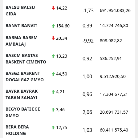
BALSU BALSU
14,22
-1,73
691.954.083,26
GIDA
0,39
BANVT BANVIT
14.724.746,80
154,60
BARMA BAREM
20,34
-9,92
808.982,82
AMBALAJ
BASCM BASTAS
13,23
0,92
536.252,91
BASKENT CIMENTO
BASGZ BASKENT
44,50
1,00
9.512.920,50
DOGALGAZ GMYO
BAYRK BAYRAK
4,21
0,96
17.304.677,21
TABAN SANAYI
BEGYO BATI EGE
3,46
2,06
20.691.731,57
GMYO
BERA BERA
12,75
1,03
60.411.575,40
HOLDING