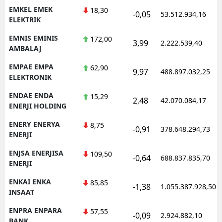
EMKEL EMEK
18,30
-0,05
53.512.934,16
ELEKTRIK
EMNIS EMINIS
172,00
3,99
2.222.539,40
AMBALAJ
EMPAE EMPA
62,90
9,97
488.897.032,25
ELEKTRONIK
ENDAE ENDA
15,29
2,48
42.070.084,17
ENERJI HOLDING
ENERY ENERYA
8,75
-0,91
378.648.294,73
ENERJI
ENJSA ENERJISA
109,50
-0,64
688.837.835,70
ENERJI
ENKAI ENKA
85,85
-1,38
1.055.387.928,50
INSAAT
ENPRA ENPARA
57,55
-0,09
2.924.882,10
BANK