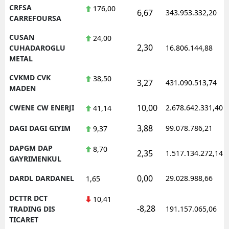
CRFSA
176,00
6,67
343.953.332,20
CARREFOURSA
CUSAN
24,00
2,30
CUHADAROGLU
16.806.144,88
METAL
CVKMD CVK
38,50
3,27
431.090.513,74
MADEN
10,00
CWENE CW ENERJI
2.678.642.331,40
41,14
3,88
DAGI DAGI GIYIM
99.078.786,21
9,37
DAPGM DAP
8,70
2,35
1.517.134.272,14
GAYRIMENKUL
0,00
DARDL DARDANEL
29.028.988,66
1,65
DCTTR DCT
10,41
-8,28
TRADING DIS
191.157.065,06
TICARET