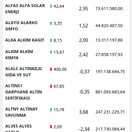
ALFAS ALFA SOLAR
42,64
2,95
73.611.580,00
ENERJI
ALGYO ALARKO
3,35
1,52
44.820.487,50
GMYO
2,00
ALKA ALKIM KAGIT
13.317.197,86
8,15
ALKIM ALKIM
15,67
2,42
27.858.197,93
KIMYA
ALKLC ALTINKILIC
400,00
-0,37
197.138.644,75
GIDA VE SUT
ALTINS1
67,85
-0,35
DARPHANE ALTIN
881.093.683,64
SERTIFIKASI
ALTNY ALTINAY
15,78
3,68
247.231.229,71
SAVUNMA
ALVES ALVES
2,09
-2,34
217.730.084,44