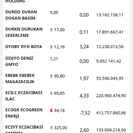
HOLDING
DURDO DURAN
5,00
0,00
13.182.158,11
DOGAN BASIM
DURKN DURUKAN
17,60
0,11
17.891.667,41
SEKERLEME
3,24
DYOBY DYO BOYA
12.238.013,56
12,76
DZGYO DENIZ
7,21
0,00
9.052.141,42
GMYO
EBEBK EBEBEK
90,80
1,97
55.596.045,95
MAGAZACILIK
ECILC ECZACIBASI
69,85
4,33
220.960.474,90
ILAC
ECOGR ECOGREEN
34,18
-7,52
412.757.860,86
ENERJI
ECZYT ECZACIBASI
325,00
2,60
133.009.218,50