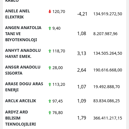
KABLO
ANELE ANEL
120,70
-4,21
134.919.272,50
ELEKTRIK
ANGEN ANATOLIA
9,40
1,08
TANI VE
8.207.987,96
BIYOTEKNOLOJI
ANHYT ANADOLU
118,70
3,13
134.505.264,50
HAYAT EMEK.
ANSGR ANADOLU
28,00
2,64
190.616.668,00
SIGORTA
ARASE DOGU ARAS
113,20
1,07
19.492.888,70
ENERJI
1,09
ARCLK ARCELIK
83.834.086,25
97,45
ARDYZ ARD
76,80
1,79
BILISIM
366.411.217,15
TEKNOLOJILERI