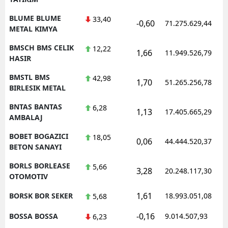
BLUME BLUME
33,40
-0,60
71.275.629,44
METAL KIMYA
BMSCH BMS CELIK
12,22
1,66
11.949.526,79
HASIR
BMSTL BMS
42,98
1,70
51.265.256,78
BIRLESIK METAL
BNTAS BANTAS
6,28
1,13
17.405.665,29
AMBALAJ
BOBET BOGAZICI
18,05
0,06
44.444.520,37
BETON SANAYI
BORLS BORLEASE
5,66
3,28
20.248.117,30
OTOMOTIV
1,61
BORSK BOR SEKER
18.993.051,08
5,68
-0,16
BOSSA BOSSA
9.014.507,93
6,23