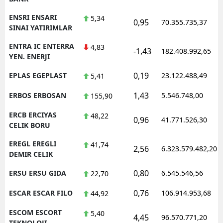
ENSRI ENSARI
5,34
0,95
70.355.735,37
SINAI YATIRIMLAR
ENTRA IC ENTERRA
4,83
-1,43
182.408.992,65
YEN. ENERJI
0,19
EPLAS EGEPLAST
23.122.488,49
5,41
1,43
ERBOS ERBOSAN
5.546.748,00
155,90
ERCB ERCIYAS
48,22
0,96
41.771.526,30
CELIK BORU
EREGL EREGLI
41,74
2,56
6.323.579.482,20
DEMIR CELIK
0,80
ERSU ERSU GIDA
6.545.546,56
22,70
0,76
ESCAR ESCAR FILO
106.914.953,68
44,92
ESCOM ESCORT
5,40
4,45
96.570.771,20
TEKNOLOJI