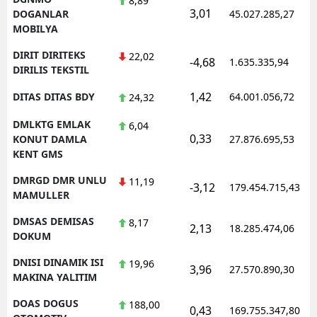
8,89
3,01
DOGANLAR
45.027.285,27
MOBILYA
DIRIT DIRITEKS
22,02
-4,68
1.635.335,94
DIRILIS TEKSTIL
1,42
DITAS DITAS BDY
64.001.056,72
24,32
DMLKTG EMLAK
6,04
0,33
KONUT DAMLA
27.876.695,53
KENT GMS
DMRGD DMR UNLU
11,19
-3,12
179.454.715,43
MAMULLER
DMSAS DEMISAS
8,17
2,13
18.285.474,06
DOKUM
DNISI DINAMIK ISI
19,96
3,96
27.570.890,30
MAKINA YALITIM
DOAS DOGUS
188,00
0,43
169.755.347,80