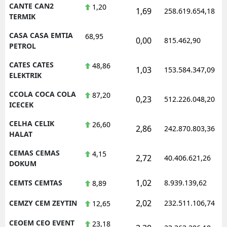
CANTE CAN2
1,20
1,69
258.619.654,18
TERMIK
CASA CASA EMTIA
68,95
0,00
815.462,90
PETROL
CATES CATES
48,86
1,03
153.584.347,09
ELEKTRIK
CCOLA COCA COLA
87,20
0,23
512.226.048,20
ICECEK
CELHA CELIK
26,60
2,86
242.870.803,36
HALAT
CEMAS CEMAS
4,15
2,72
40.406.621,26
DOKUM
1,02
CEMTS CEMTAS
8.939.139,62
8,89
2,02
CEMZY CEM ZEYTIN
232.511.106,74
12,65
CEOEM CEO EVENT
23,18