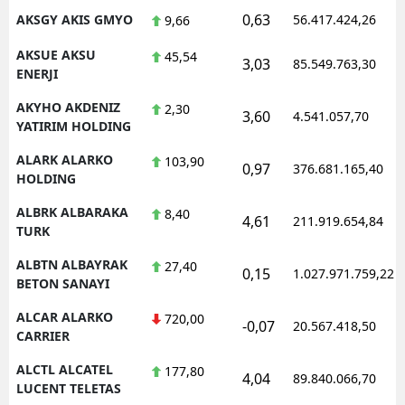
0,63
AKSGY AKIS GMYO
56.417.424,26
9,66
AKSUE AKSU
45,54
3,03
85.549.763,30
ENERJI
AKYHO AKDENIZ
2,30
3,60
4.541.057,70
YATIRIM HOLDING
ALARK ALARKO
103,90
0,97
376.681.165,40
HOLDING
ALBRK ALBARAKA
8,40
4,61
211.919.654,84
TURK
ALBTN ALBAYRAK
27,40
0,15
1.027.971.759,22
BETON SANAYI
ALCAR ALARKO
720,00
-0,07
20.567.418,50
CARRIER
ALCTL ALCATEL
177,80
4,04
89.840.066,70
LUCENT TELETAS