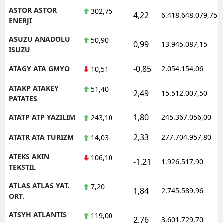
ASTOR ASTOR
302,75
4,22
6.418.648.079,75
ENERJI
ASUZU ANADOLU
50,90
0,99
13.945.087,15
ISUZU
-0,85
ATAGY ATA GMYO
2.054.154,06
10,51
ATAKP ATAKEY
51,40
2,49
15.512.007,50
PATATES
1,80
ATATP ATP YAZILIM
245.367.056,00
243,10
2,33
ATATR ATA TURIZM
277.704.957,80
14,03
ATEKS AKIN
106,10
-1,21
1.926.517,90
TEKSTIL
ATLAS ATLAS YAT.
7,20
1,84
2.745.589,96
ORT.
ATSYH ATLANTIS
119,00
2,76
3.601.729,70