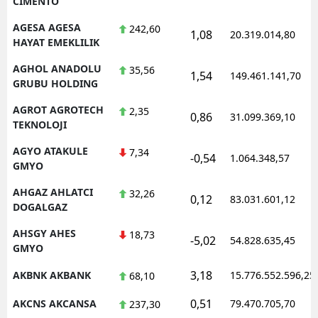
CIMENTO
AGESA AGESA
242,60
1,08
20.319.014,80
HAYAT EMEKLILIK
AGHOL ANADOLU
35,56
1,54
149.461.141,70
GRUBU HOLDING
AGROT AGROTECH
2,35
0,86
31.099.369,10
TEKNOLOJI
AGYO ATAKULE
7,34
-0,54
1.064.348,57
GMYO
AHGAZ AHLATCI
32,26
0,12
83.031.601,12
DOGALGAZ
AHSGY AHES
18,73
-5,02
54.828.635,45
GMYO
3,18
AKBNK AKBANK
15.776.552.596,25
68,10
0,51
AKCNS AKCANSA
79.470.705,70
237,30