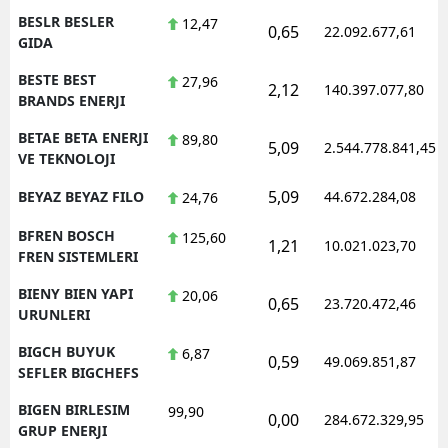
BESLR BESLER
12,47
0,65
22.092.677,61
GIDA
BESTE BEST
27,96
2,12
140.397.077,80
BRANDS ENERJI
BETAE BETA ENERJI
89,80
5,09
2.544.778.841,45
VE TEKNOLOJI
5,09
BEYAZ BEYAZ FILO
44.672.284,08
24,76
BFREN BOSCH
125,60
1,21
10.021.023,70
FREN SISTEMLERI
BIENY BIEN YAPI
20,06
0,65
23.720.472,46
URUNLERI
BIGCH BUYUK
6,87
0,59
49.069.851,87
SEFLER BIGCHEFS
BIGEN BIRLESIM
99,90
0,00
284.672.329,95
GRUP ENERJI