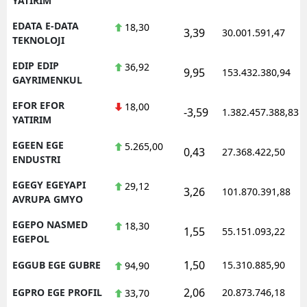
YATIRIM
EDATA E-DATA
18,30
3,39
30.001.591,47
TEKNOLOJI
EDIP EDIP
36,92
9,95
153.432.380,94
GAYRIMENKUL
EFOR EFOR
18,00
-3,59
1.382.457.388,83
YATIRIM
EGEEN EGE
5.265,00
0,43
27.368.422,50
ENDUSTRI
EGEGY EGEYAPI
29,12
3,26
101.870.391,88
AVRUPA GMYO
EGEPO NASMED
18,30
1,55
55.151.093,22
EGEPOL
1,50
EGGUB EGE GUBRE
15.310.885,90
94,90
2,06
EGPRO EGE PROFIL
20.873.746,18
33,70