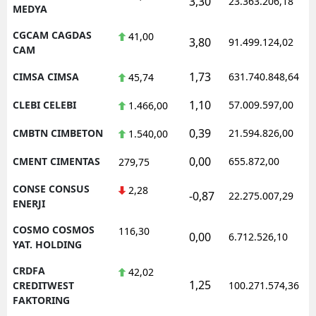
3,30
23.363.206,18
MEDYA
CGCAM CAGDAS
41,00
3,80
91.499.124,02
CAM
1,73
CIMSA CIMSA
631.740.848,64
45,74
1,10
CLEBI CELEBI
57.009.597,00
1.466,00
0,39
CMBTN CIMBETON
21.594.826,00
1.540,00
0,00
CMENT CIMENTAS
655.872,00
279,75
CONSE CONSUS
2,28
-0,87
22.275.007,29
ENERJI
COSMO COSMOS
116,30
0,00
6.712.526,10
YAT. HOLDING
CRDFA
42,02
1,25
CREDITWEST
100.271.574,36
FAKTORING