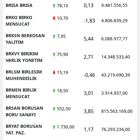
0,13
BRISA BRISA
9.481.556,55
78,10
BRKO BIRKO
10,70
-1,83
4.806.839,29
MENSUCAT
BRKSN BERKOSAN
7,95
5,44
6.088.977,77
YALITIM
BRKVY BIRIKIM
75,90
2,71
14.348.533,40
VARLIK YONETIM
BRLSM BIRLESIM
15,19
-0,46
43.219.690,39
MUHENDISLIK
BRMEN BIRLIK
18,50
3,01
3.914.937,00
MENSUCAT
BRSAN BORUSAN
552,50
3,85
815.563.169,00
BORU SANAYI
BRYAT BORUSAN
1.730,00
1,17
76.293.234,00
YAT. PAZ.