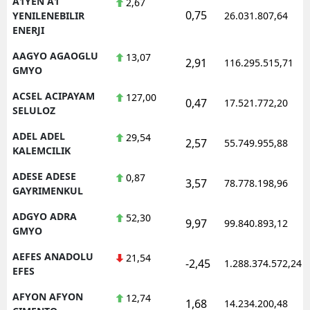
A1YEN A1
2,67
0,75
YENILENEBILIR
26.031.807,64
ENERJI
AAGYO AGAOGLU
13,07
2,91
116.295.515,71
GMYO
ACSEL ACIPAYAM
127,00
0,47
17.521.772,20
SELULOZ
ADEL ADEL
29,54
2,57
55.749.955,88
KALEMCILIK
ADESE ADESE
0,87
3,57
78.778.198,96
GAYRIMENKUL
ADGYO ADRA
52,30
9,97
99.840.893,12
GMYO
AEFES ANADOLU
21,54
-2,45
1.288.374.572,24
EFES
AFYON AFYON
12,74
1,68
14.234.200,48