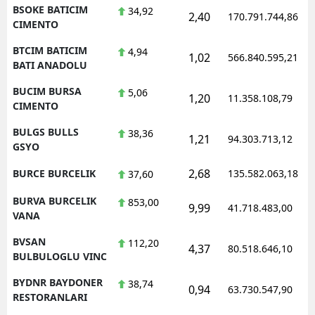
BSOKE BATICIM
34,92
2,40
170.791.744,86
CIMENTO
BTCIM BATICIM
4,94
1,02
566.840.595,21
BATI ANADOLU
BUCIM BURSA
5,06
1,20
11.358.108,79
CIMENTO
BULGS BULLS
38,36
1,21
94.303.713,12
GSYO
2,68
BURCE BURCELIK
135.582.063,18
37,60
BURVA BURCELIK
853,00
9,99
41.718.483,00
VANA
BVSAN
112,20
4,37
80.518.646,10
BULBULOGLU VINC
BYDNR BAYDONER
38,74
0,94
63.730.547,90
RESTORANLARI