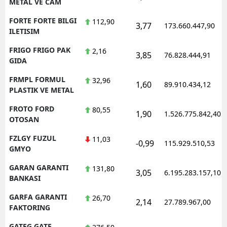
METAL VE CAM
FORTE FORTE BILGI
112,90
3,77
173.660.447,90
ILETISIM
FRIGO FRIGO PAK
2,16
3,85
76.828.444,91
GIDA
FRMPL FORMUL
32,96
1,60
89.910.434,12
PLASTIK VE METAL
FROTO FORD
80,55
1,90
1.526.775.842,40
OTOSAN
FZLGY FUZUL
11,03
-0,99
115.929.510,53
GMYO
GARAN GARANTI
131,80
3,05
6.195.283.157,10
BANKASI
GARFA GARANTI
26,70
2,14
27.789.967,00
FAKTORING
GATEG GATE