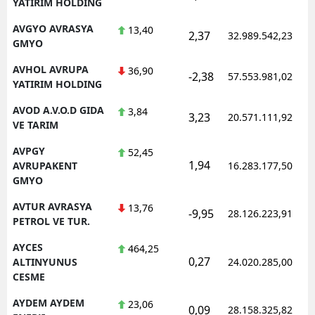
YATIRIM HOLDING
AVGYO AVRASYA
13,40
2,37
32.989.542,23
GMYO
AVHOL AVRUPA
36,90
-2,38
57.553.981,02
YATIRIM HOLDING
AVOD A.V.O.D GIDA
3,84
3,23
20.571.111,92
VE TARIM
AVPGY
52,45
1,94
AVRUPAKENT
16.283.177,50
GMYO
AVTUR AVRASYA
13,76
-9,95
28.126.223,91
PETROL VE TUR.
AYCES
464,25
0,27
ALTINYUNUS
24.020.285,00
CESME
AYDEM AYDEM
23,06
0,09
28.158.325,82