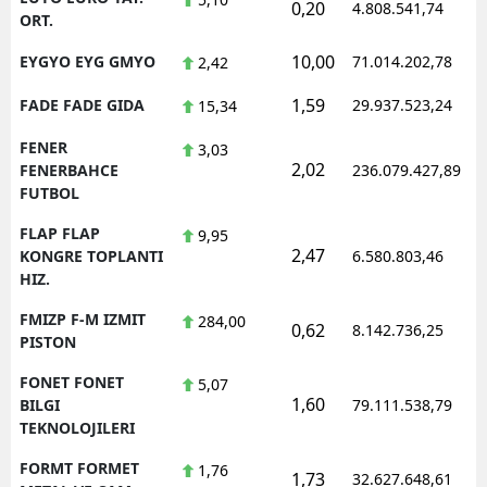
0,20
4.808.541,74
ORT.
10,00
EYGYO EYG GMYO
71.014.202,78
2,42
1,59
FADE FADE GIDA
29.937.523,24
15,34
FENER
3,03
2,02
FENERBAHCE
236.079.427,89
FUTBOL
FLAP FLAP
9,95
2,47
KONGRE TOPLANTI
6.580.803,46
HIZ.
FMIZP F-M IZMIT
284,00
0,62
8.142.736,25
PISTON
FONET FONET
5,07
1,60
BILGI
79.111.538,79
TEKNOLOJILERI
FORMT FORMET
1,76
1,73
32.627.648,61