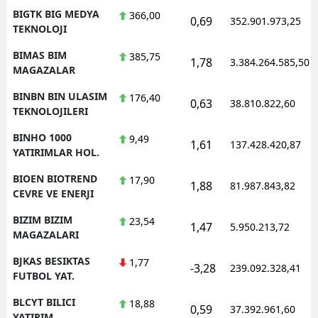
BIGTK BIG MEDYA
366,00
0,69
352.901.973,25
TEKNOLOJI
BIMAS BIM
385,75
1,78
3.384.264.585,50
MAGAZALAR
BINBN BIN ULASIM
176,40
0,63
38.810.822,60
TEKNOLOJILERI
BINHO 1000
9,49
1,61
137.428.420,87
YATIRIMLAR HOL.
BIOEN BIOTREND
17,90
1,88
81.987.843,82
CEVRE VE ENERJI
BIZIM BIZIM
23,54
1,47
5.950.213,72
MAGAZALARI
BJKAS BESIKTAS
1,77
-3,28
239.092.328,41
FUTBOL YAT.
BLCYT BILICI
18,88
0,59
37.392.961,60
YATIRIM