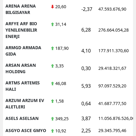
ARENA ARENA
20,60
-2,37
47.593.676,90
BILGISAYAR
ARFYE ARF BIO
31,14
6,28
YENILENEBILIR
276.664.054,28
ENERJI
ARMGD ARMADA
187,90
4,10
177.911.370,60
GIDA
ARSAN ARSAN
3,35
0,30
29.418.321,67
HOLDING
ARTMS ARTEMIS
46,08
5,93
97.097.529,20
HALI
ARZUM ARZUM EV
1,58
0,64
41.687.777,50
ALETLERI
3,87
ASELS ASELSAN
11.056.876.526,00
349,25
2,25
ASGYO ASCE GMYO
29.345.795,46
10,92