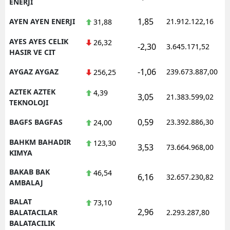
ENERJI
1,85
AYEN AYEN ENERJI
21.912.122,16
31,88
AYES AYES CELIK
26,32
-2,30
3.645.171,52
HASIR VE CIT
-1,06
AYGAZ AYGAZ
239.673.887,00
256,25
AZTEK AZTEK
4,39
3,05
21.383.599,02
TEKNOLOJI
0,59
BAGFS BAGFAS
23.392.886,30
24,00
BAHKM BAHADIR
123,30
3,53
73.664.968,00
KIMYA
BAKAB BAK
46,54
6,16
32.657.230,82
AMBALAJ
BALAT
73,10
2,96
BALATACILAR
2.293.287,80
BALATACILIK