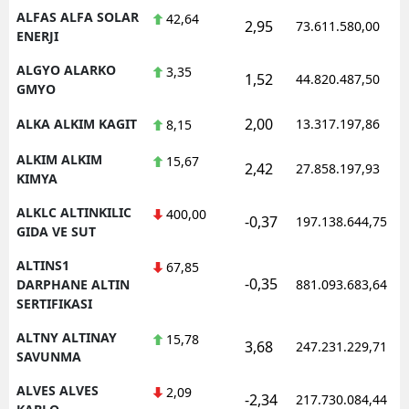
ALFAS ALFA SOLAR
42,64
2,95
73.611.580,00
ENERJI
ALGYO ALARKO
3,35
1,52
44.820.487,50
GMYO
2,00
ALKA ALKIM KAGIT
13.317.197,86
8,15
ALKIM ALKIM
15,67
2,42
27.858.197,93
KIMYA
ALKLC ALTINKILIC
400,00
-0,37
197.138.644,75
GIDA VE SUT
ALTINS1
67,85
-0,35
DARPHANE ALTIN
881.093.683,64
SERTIFIKASI
ALTNY ALTINAY
15,78
3,68
247.231.229,71
SAVUNMA
ALVES ALVES
2,09
-2,34
217.730.084,44