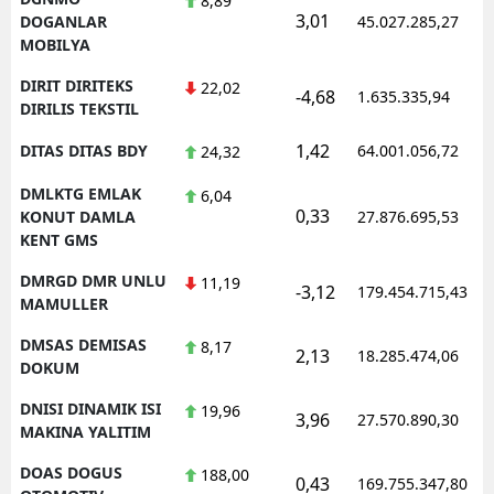
8,89
3,01
DOGANLAR
45.027.285,27
MOBILYA
DIRIT DIRITEKS
22,02
-4,68
1.635.335,94
DIRILIS TEKSTIL
1,42
DITAS DITAS BDY
64.001.056,72
24,32
DMLKTG EMLAK
6,04
0,33
KONUT DAMLA
27.876.695,53
KENT GMS
DMRGD DMR UNLU
11,19
-3,12
179.454.715,43
MAMULLER
DMSAS DEMISAS
8,17
2,13
18.285.474,06
DOKUM
DNISI DINAMIK ISI
19,96
3,96
27.570.890,30
MAKINA YALITIM
DOAS DOGUS
188,00
0,43
169.755.347,80