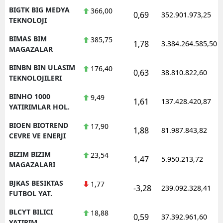
BIGTK BIG MEDYA
366,00
0,69
352.901.973,25
TEKNOLOJI
BIMAS BIM
385,75
1,78
3.384.264.585,50
MAGAZALAR
BINBN BIN ULASIM
176,40
0,63
38.810.822,60
TEKNOLOJILERI
BINHO 1000
9,49
1,61
137.428.420,87
YATIRIMLAR HOL.
BIOEN BIOTREND
17,90
1,88
81.987.843,82
CEVRE VE ENERJI
BIZIM BIZIM
23,54
1,47
5.950.213,72
MAGAZALARI
BJKAS BESIKTAS
1,77
-3,28
239.092.328,41
FUTBOL YAT.
BLCYT BILICI
18,88
0,59
37.392.961,60
YATIRIM