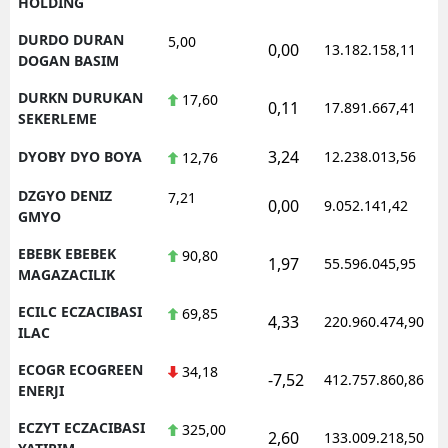
HOLDING
DURDO DURAN
5,00
0,00
13.182.158,11
DOGAN BASIM
DURKN DURUKAN
17,60
0,11
17.891.667,41
SEKERLEME
3,24
DYOBY DYO BOYA
12.238.013,56
12,76
DZGYO DENIZ
7,21
0,00
9.052.141,42
GMYO
EBEBK EBEBEK
90,80
1,97
55.596.045,95
MAGAZACILIK
ECILC ECZACIBASI
69,85
4,33
220.960.474,90
ILAC
ECOGR ECOGREEN
34,18
-7,52
412.757.860,86
ENERJI
ECZYT ECZACIBASI
325,00
2,60
133.009.218,50