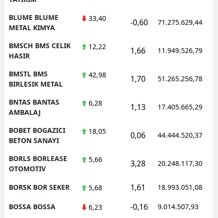
BLUME BLUME
33,40
-0,60
71.275.629,44
METAL KIMYA
BMSCH BMS CELIK
12,22
1,66
11.949.526,79
HASIR
BMSTL BMS
42,98
1,70
51.265.256,78
BIRLESIK METAL
BNTAS BANTAS
6,28
1,13
17.405.665,29
AMBALAJ
BOBET BOGAZICI
18,05
0,06
44.444.520,37
BETON SANAYI
BORLS BORLEASE
5,66
3,28
20.248.117,30
OTOMOTIV
1,61
BORSK BOR SEKER
18.993.051,08
5,68
-0,16
BOSSA BOSSA
9.014.507,93
6,23