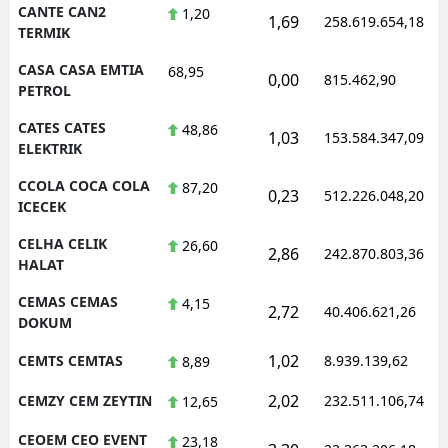
CANTE CAN2
1,20
1,69
258.619.654,18
TERMIK
CASA CASA EMTIA
68,95
0,00
815.462,90
PETROL
CATES CATES
48,86
1,03
153.584.347,09
ELEKTRIK
CCOLA COCA COLA
87,20
0,23
512.226.048,20
ICECEK
CELHA CELIK
26,60
2,86
242.870.803,36
HALAT
CEMAS CEMAS
4,15
2,72
40.406.621,26
DOKUM
1,02
CEMTS CEMTAS
8.939.139,62
8,89
2,02
CEMZY CEM ZEYTIN
232.511.106,74
12,65
CEOEM CEO EVENT
23,18