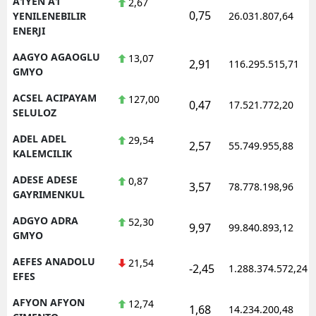
A1YEN A1
2,67
0,75
YENILENEBILIR
26.031.807,64
ENERJI
AAGYO AGAOGLU
13,07
2,91
116.295.515,71
GMYO
ACSEL ACIPAYAM
127,00
0,47
17.521.772,20
SELULOZ
ADEL ADEL
29,54
2,57
55.749.955,88
KALEMCILIK
ADESE ADESE
0,87
3,57
78.778.198,96
GAYRIMENKUL
ADGYO ADRA
52,30
9,97
99.840.893,12
GMYO
AEFES ANADOLU
21,54
-2,45
1.288.374.572,24
EFES
AFYON AFYON
12,74
1,68
14.234.200,48