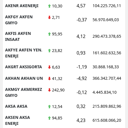
4,57
AKENR AKENERJI
104.225.726,11
10,30
AKFGY AKFEN
2,71
-0,37
56.970.649,03
GMYO
AKFIS AKFEN
95,95
4,12
290.473.378,65
INSAAT
AKFYE AKFEN YEN.
23,82
0,93
161.602.632,56
ENERJI
-1,19
AKGRT AKSIGORTA
30.868.168,33
6,63
-4,92
AKHAN AKHAN UN
366.342.707,44
41,32
AKMGY AKMERKEZ
242,90
-0,12
4.445.834,10
GMYO
0,32
AKSA AKSA
215.809.862,96
12,54
AKSEN AKSA
94,85
4,23
615.608.066,20
ENERJI