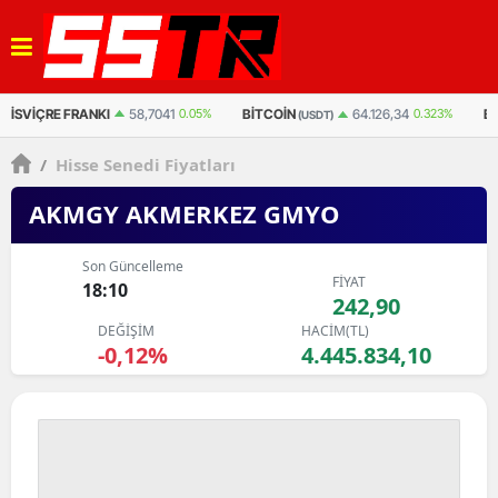
BITCOIN
BITCOIN
ET
64.126,34
0.323%
3.042.123
0.495%
(USDT)
(TL)
/
Hisse Senedi Fiyatları
AKMGY AKMERKEZ GMYO
Son Güncelleme
FİYAT
18:10
242,90
DEĞİŞİM
HACİM(TL)
-0,12%
4.445.834,10