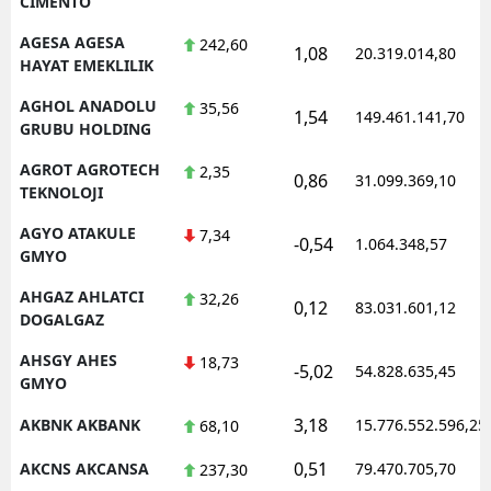
CIMENTO
AGESA AGESA
242,60
1,08
20.319.014,80
HAYAT EMEKLILIK
AGHOL ANADOLU
35,56
1,54
149.461.141,70
GRUBU HOLDING
AGROT AGROTECH
2,35
0,86
31.099.369,10
TEKNOLOJI
AGYO ATAKULE
7,34
-0,54
1.064.348,57
GMYO
AHGAZ AHLATCI
32,26
0,12
83.031.601,12
DOGALGAZ
AHSGY AHES
18,73
-5,02
54.828.635,45
GMYO
3,18
AKBNK AKBANK
15.776.552.596,25
68,10
0,51
AKCNS AKCANSA
79.470.705,70
237,30