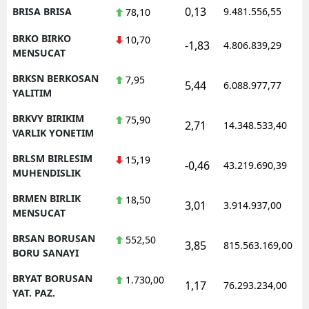
0,13
BRISA BRISA
9.481.556,55
78,10
BRKO BIRKO
10,70
-1,83
4.806.839,29
MENSUCAT
BRKSN BERKOSAN
7,95
5,44
6.088.977,77
YALITIM
BRKVY BIRIKIM
75,90
2,71
14.348.533,40
VARLIK YONETIM
BRLSM BIRLESIM
15,19
-0,46
43.219.690,39
MUHENDISLIK
BRMEN BIRLIK
18,50
3,01
3.914.937,00
MENSUCAT
BRSAN BORUSAN
552,50
3,85
815.563.169,00
BORU SANAYI
BRYAT BORUSAN
1.730,00
1,17
76.293.234,00
YAT. PAZ.