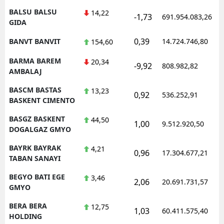
BALSU BALSU
14,22
-1,73
691.954.083,26
GIDA
0,39
BANVT BANVIT
14.724.746,80
154,60
BARMA BAREM
20,34
-9,92
808.982,82
AMBALAJ
BASCM BASTAS
13,23
0,92
536.252,91
BASKENT CIMENTO
BASGZ BASKENT
44,50
1,00
9.512.920,50
DOGALGAZ GMYO
BAYRK BAYRAK
4,21
0,96
17.304.677,21
TABAN SANAYI
BEGYO BATI EGE
3,46
2,06
20.691.731,57
GMYO
BERA BERA
12,75
1,03
60.411.575,40
HOLDING