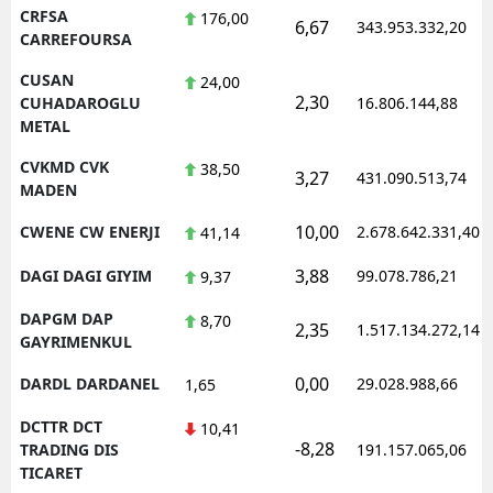
CRFSA
176,00
6,67
343.953.332,20
CARREFOURSA
CUSAN
24,00
2,30
CUHADAROGLU
16.806.144,88
METAL
CVKMD CVK
38,50
3,27
431.090.513,74
MADEN
10,00
CWENE CW ENERJI
2.678.642.331,40
41,14
3,88
DAGI DAGI GIYIM
99.078.786,21
9,37
DAPGM DAP
8,70
2,35
1.517.134.272,14
GAYRIMENKUL
0,00
DARDL DARDANEL
29.028.988,66
1,65
DCTTR DCT
10,41
-8,28
TRADING DIS
191.157.065,06
TICARET