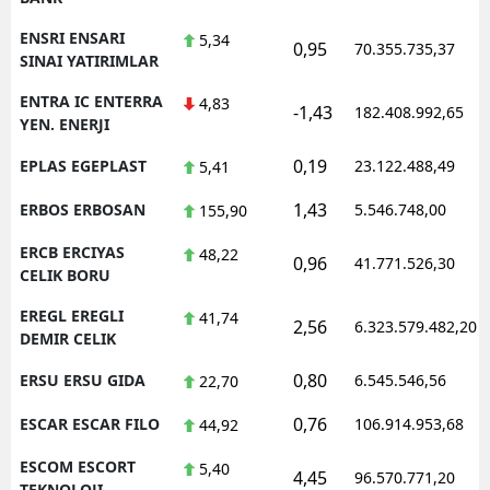
ENSRI ENSARI
5,34
0,95
70.355.735,37
SINAI YATIRIMLAR
ENTRA IC ENTERRA
4,83
-1,43
182.408.992,65
YEN. ENERJI
0,19
EPLAS EGEPLAST
23.122.488,49
5,41
1,43
ERBOS ERBOSAN
5.546.748,00
155,90
ERCB ERCIYAS
48,22
0,96
41.771.526,30
CELIK BORU
EREGL EREGLI
41,74
2,56
6.323.579.482,20
DEMIR CELIK
0,80
ERSU ERSU GIDA
6.545.546,56
22,70
0,76
ESCAR ESCAR FILO
106.914.953,68
44,92
ESCOM ESCORT
5,40
4,45
96.570.771,20
TEKNOLOJI