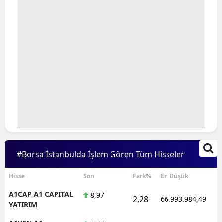
#Borsa İstanbulda İşlem Gören Tüm Hisseler
Hisse
Son
Fark%
En Düşük
A1CAP A1 CAPITAL
8,97
2,28
66.993.984,49
YATIRIM