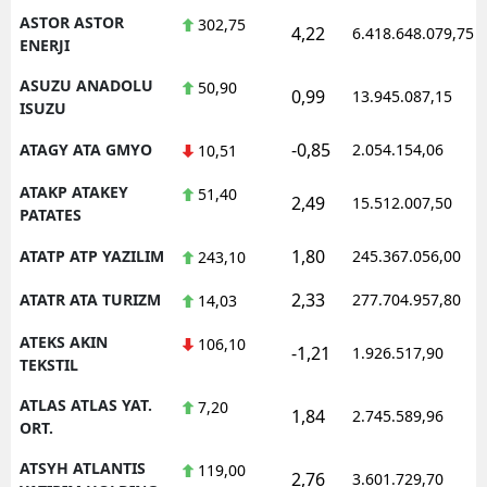
ASTOR ASTOR
302,75
4,22
6.418.648.079,75
ENERJI
ASUZU ANADOLU
50,90
0,99
13.945.087,15
ISUZU
-0,85
ATAGY ATA GMYO
2.054.154,06
10,51
ATAKP ATAKEY
51,40
2,49
15.512.007,50
PATATES
1,80
ATATP ATP YAZILIM
245.367.056,00
243,10
2,33
ATATR ATA TURIZM
277.704.957,80
14,03
ATEKS AKIN
106,10
-1,21
1.926.517,90
TEKSTIL
ATLAS ATLAS YAT.
7,20
1,84
2.745.589,96
ORT.
ATSYH ATLANTIS
119,00
2,76
3.601.729,70