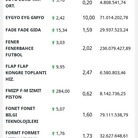
0,20
4.808.541,74
ORT.
10,00
EYGYO EYG GMYO
71.014.202,78
2,42
1,59
FADE FADE GIDA
29.937.523,24
15,34
FENER
3,03
2,02
FENERBAHCE
236.079.427,89
FUTBOL
FLAP FLAP
9,95
2,47
KONGRE TOPLANTI
6.580.803,46
HIZ.
FMIZP F-M IZMIT
284,00
0,62
8.142.736,25
PISTON
FONET FONET
5,07
1,60
BILGI
79.111.538,79
TEKNOLOJILERI
FORMT FORMET
1,76
1,73
32.627.648,61