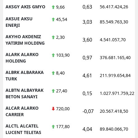
0,63
AKSGY AKIS GMYO
56.417.424,26
9,66
AKSUE AKSU
45,54
3,03
85.549.763,30
ENERJI
AKYHO AKDENIZ
2,30
3,60
4.541.057,70
YATIRIM HOLDING
ALARK ALARKO
103,90
0,97
376.681.165,40
HOLDING
ALBRK ALBARAKA
8,40
4,61
211.919.654,84
TURK
ALBTN ALBAYRAK
27,40
0,15
1.027.971.759,22
BETON SANAYI
ALCAR ALARKO
720,00
-0,07
20.567.418,50
CARRIER
ALCTL ALCATEL
177,80
4,04
89.840.066,70
LUCENT TELETAS