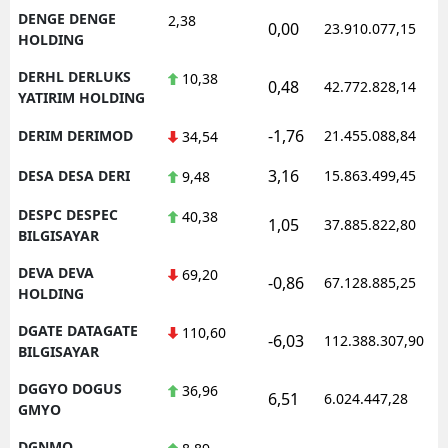
DENGE DENGE
2,38
0,00
23.910.077,15
HOLDING
DERHL DERLUKS
10,38
0,48
42.772.828,14
YATIRIM HOLDING
-1,76
DERIM DERIMOD
21.455.088,84
34,54
3,16
DESA DESA DERI
15.863.499,45
9,48
DESPC DESPEC
40,38
1,05
37.885.822,80
BILGISAYAR
DEVA DEVA
69,20
-0,86
67.128.885,25
HOLDING
DGATE DATAGATE
110,60
-6,03
112.388.307,90
BILGISAYAR
DGGYO DOGUS
36,96
6,51
6.024.447,28
GMYO
DGNMO