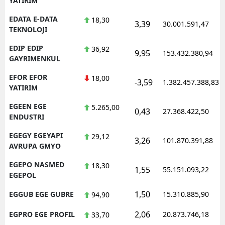
YATIRIM
EDATA E-DATA
18,30
3,39
30.001.591,47
TEKNOLOJI
EDIP EDIP
36,92
9,95
153.432.380,94
GAYRIMENKUL
EFOR EFOR
18,00
-3,59
1.382.457.388,83
YATIRIM
EGEEN EGE
5.265,00
0,43
27.368.422,50
ENDUSTRI
EGEGY EGEYAPI
29,12
3,26
101.870.391,88
AVRUPA GMYO
EGEPO NASMED
18,30
1,55
55.151.093,22
EGEPOL
1,50
EGGUB EGE GUBRE
15.310.885,90
94,90
2,06
EGPRO EGE PROFIL
20.873.746,18
33,70