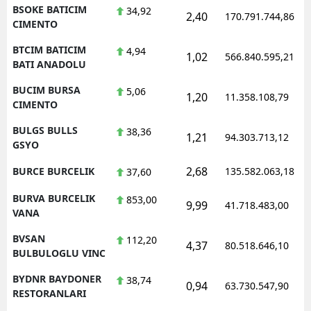
BSOKE BATICIM
34,92
2,40
170.791.744,86
CIMENTO
BTCIM BATICIM
4,94
1,02
566.840.595,21
BATI ANADOLU
BUCIM BURSA
5,06
1,20
11.358.108,79
CIMENTO
BULGS BULLS
38,36
1,21
94.303.713,12
GSYO
2,68
BURCE BURCELIK
135.582.063,18
37,60
BURVA BURCELIK
853,00
9,99
41.718.483,00
VANA
BVSAN
112,20
4,37
80.518.646,10
BULBULOGLU VINC
BYDNR BAYDONER
38,74
0,94
63.730.547,90
RESTORANLARI