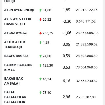
ENERJI
1,85
AYEN AYEN ENERJI
21.912.122,16
31,88
AYES AYES CELIK
26,32
-2,30
3.645.171,52
HASIR VE CIT
-1,06
AYGAZ AYGAZ
239.673.887,00
256,25
AZTEK AZTEK
4,39
3,05
21.383.599,02
TEKNOLOJI
0,59
BAGFS BAGFAS
23.392.886,30
24,00
BAHKM BAHADIR
123,30
3,53
73.664.968,00
KIMYA
BAKAB BAK
46,54
6,16
32.657.230,82
AMBALAJ
BALAT
73,10
2,96
BALATACILAR
2.293.287,80
BALATACILIK