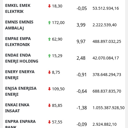
EMKEL EMEK
18,30
-0,05
53.512.934,16
ELEKTRIK
EMNIS EMINIS
172,00
3,99
2.222.539,40
AMBALAJ
EMPAE EMPA
62,90
9,97
488.897.032,25
ELEKTRONIK
ENDAE ENDA
15,29
2,48
42.070.084,17
ENERJI HOLDING
ENERY ENERYA
8,75
-0,91
378.648.294,73
ENERJI
ENJSA ENERJISA
109,50
-0,64
688.837.835,70
ENERJI
ENKAI ENKA
85,85
-1,38
1.055.387.928,50
INSAAT
ENPRA ENPARA
57,55
-0,09
2.924.882,10
BANK