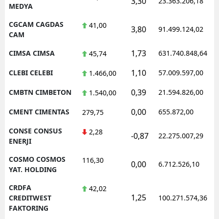
3,30
23.363.206,18
MEDYA
CGCAM CAGDAS
41,00
3,80
91.499.124,02
CAM
1,73
CIMSA CIMSA
631.740.848,64
45,74
1,10
CLEBI CELEBI
57.009.597,00
1.466,00
0,39
CMBTN CIMBETON
21.594.826,00
1.540,00
0,00
CMENT CIMENTAS
655.872,00
279,75
CONSE CONSUS
2,28
-0,87
22.275.007,29
ENERJI
COSMO COSMOS
116,30
0,00
6.712.526,10
YAT. HOLDING
CRDFA
42,02
1,25
CREDITWEST
100.271.574,36
FAKTORING