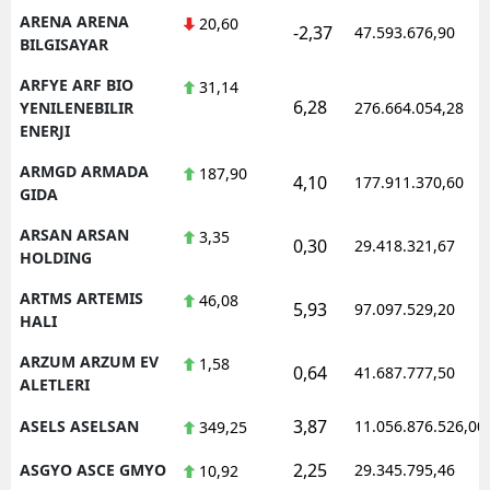
ARENA ARENA
20,60
-2,37
47.593.676,90
BILGISAYAR
ARFYE ARF BIO
31,14
6,28
YENILENEBILIR
276.664.054,28
ENERJI
ARMGD ARMADA
187,90
4,10
177.911.370,60
GIDA
ARSAN ARSAN
3,35
0,30
29.418.321,67
HOLDING
ARTMS ARTEMIS
46,08
5,93
97.097.529,20
HALI
ARZUM ARZUM EV
1,58
0,64
41.687.777,50
ALETLERI
3,87
ASELS ASELSAN
11.056.876.526,00
349,25
2,25
ASGYO ASCE GMYO
29.345.795,46
10,92