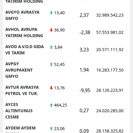
YATIRIM HOLDING
AVGYO AVRASYA
13,40
2,37
32.989.542,23
GMYO
AVHOL AVRUPA
36,90
-2,38
57.553.981,02
YATIRIM HOLDING
AVOD A.V.O.D GIDA
3,84
3,23
20.571.111,92
VE TARIM
AVPGY
52,45
1,94
AVRUPAKENT
16.283.177,50
GMYO
AVTUR AVRASYA
13,76
-9,95
28.126.223,91
PETROL VE TUR.
AYCES
464,25
0,27
ALTINYUNUS
24.020.285,00
CESME
AYDEM AYDEM
23,06
0,09
28.158.325,82