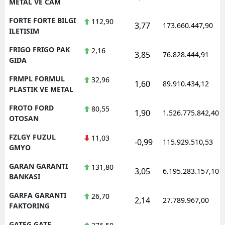
METAL VE CAM
FORTE FORTE BILGI
112,90
3,77
173.660.447,90
ILETISIM
FRIGO FRIGO PAK
2,16
3,85
76.828.444,91
GIDA
FRMPL FORMUL
32,96
1,60
89.910.434,12
PLASTIK VE METAL
FROTO FORD
80,55
1,90
1.526.775.842,40
OTOSAN
FZLGY FUZUL
11,03
-0,99
115.929.510,53
GMYO
GARAN GARANTI
131,80
3,05
6.195.283.157,10
BANKASI
GARFA GARANTI
26,70
2,14
27.789.967,00
FAKTORING
GATEG GATE