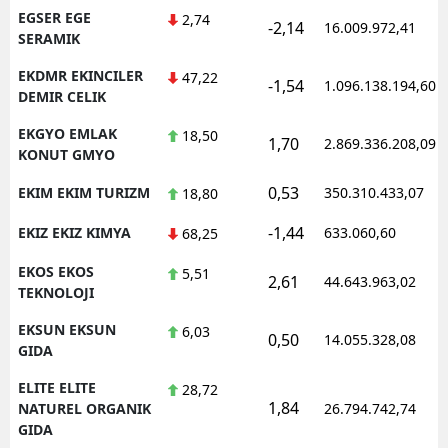
EGSER EGE
2,74
-2,14
16.009.972,41
SERAMIK
EKDMR EKINCILER
47,22
-1,54
1.096.138.194,60
DEMIR CELIK
EKGYO EMLAK
18,50
1,70
2.869.336.208,09
KONUT GMYO
0,53
EKIM EKIM TURIZM
350.310.433,07
18,80
-1,44
EKIZ EKIZ KIMYA
633.060,60
68,25
EKOS EKOS
5,51
2,61
44.643.963,02
TEKNOLOJI
EKSUN EKSUN
6,03
0,50
14.055.328,08
GIDA
ELITE ELITE
28,72
1,84
NATUREL ORGANIK
26.794.742,74
GIDA