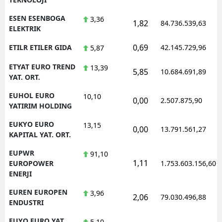
ESEN ESENBOGA
3,36
1,82
84.736.539,63
ELEKTRIK
0,69
ETILR ETILER GIDA
42.145.729,96
5,87
ETYAT EURO TREND
13,39
5,85
10.684.691,89
YAT. ORT.
EUHOL EURO
10,10
0,00
2.507.875,90
YATIRIM HOLDING
EUKYO EURO
13,15
0,00
13.791.561,27
KAPITAL YAT. ORT.
EUPWR
91,10
1,11
EUROPOWER
1.753.603.156,60
ENERJI
EUREN EUROPEN
3,96
2,06
79.030.496,88
ENDUSTRI
EUYO EURO YAT.
5,10