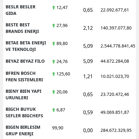
BESLR BESLER
12,47
0,65
22.092.677,61
GIDA
BESTE BEST
27,96
2,12
140.397.077,80
BRANDS ENERJI
BETAE BETA ENERJI
89,80
5,09
2.544.778.841,45
VE TEKNOLOJI
5,09
BEYAZ BEYAZ FILO
44.672.284,08
24,76
BFREN BOSCH
125,60
1,21
10.021.023,70
FREN SISTEMLERI
BIENY BIEN YAPI
20,06
0,65
23.720.472,46
URUNLERI
BIGCH BUYUK
6,87
0,59
49.069.851,87
SEFLER BIGCHEFS
BIGEN BIRLESIM
99,90
0,00
284.672.329,95
GRUP ENERJI