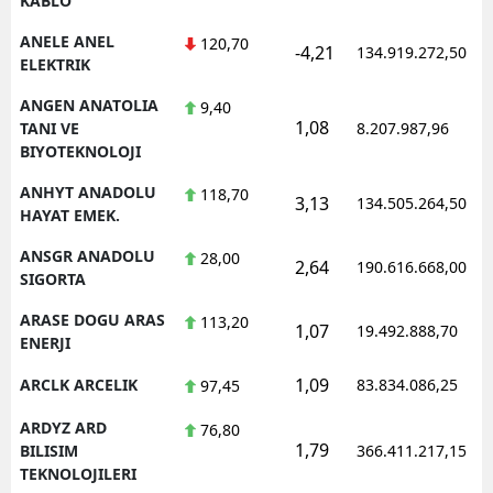
KABLO
ANELE ANEL
120,70
-4,21
134.919.272,50
ELEKTRIK
ANGEN ANATOLIA
9,40
1,08
TANI VE
8.207.987,96
BIYOTEKNOLOJI
ANHYT ANADOLU
118,70
3,13
134.505.264,50
HAYAT EMEK.
ANSGR ANADOLU
28,00
2,64
190.616.668,00
SIGORTA
ARASE DOGU ARAS
113,20
1,07
19.492.888,70
ENERJI
1,09
ARCLK ARCELIK
83.834.086,25
97,45
ARDYZ ARD
76,80
1,79
BILISIM
366.411.217,15
TEKNOLOJILERI