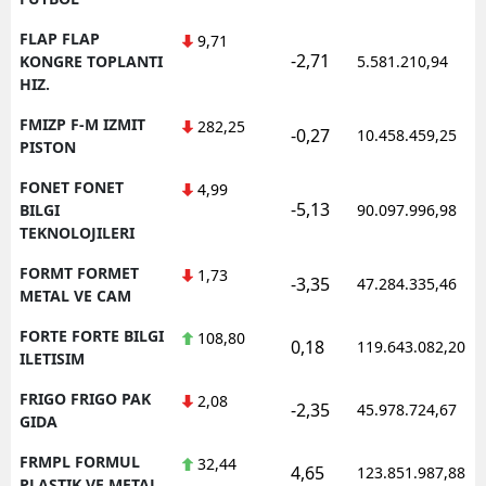
FLAP FLAP
9,71
-2,71
KONGRE TOPLANTI
5.581.210,94
HIZ.
FMIZP F-M IZMIT
282,25
-0,27
10.458.459,25
PISTON
FONET FONET
4,99
-5,13
BILGI
90.097.996,98
TEKNOLOJILERI
FORMT FORMET
1,73
-3,35
47.284.335,46
METAL VE CAM
FORTE FORTE BILGI
108,80
0,18
119.643.082,20
ILETISIM
FRIGO FRIGO PAK
2,08
-2,35
45.978.724,67
GIDA
FRMPL FORMUL
32,44
4,65
123.851.987,88
PLASTIK VE METAL