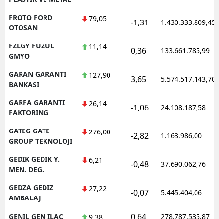
FROTO FORD
79,05
-1,31
1.430.333.809,45
OTOSAN
FZLGY FUZUL
11,14
0,36
133.661.785,99
GMYO
GARAN GARANTI
127,90
3,65
5.574.517.143,70
BANKASI
GARFA GARANTI
26,14
-1,06
24.108.187,58
FAKTORING
GATEG GATE
276,00
-2,82
1.163.986,00
GROUP TEKNOLOJI
GEDIK GEDIK Y.
6,21
-0,48
37.690.062,76
MEN. DEG.
GEDZA GEDIZ
27,22
-0,07
5.445.404,06
AMBALAJ
0,64
GENIL GEN ILAC
278.787.535,87
9,38