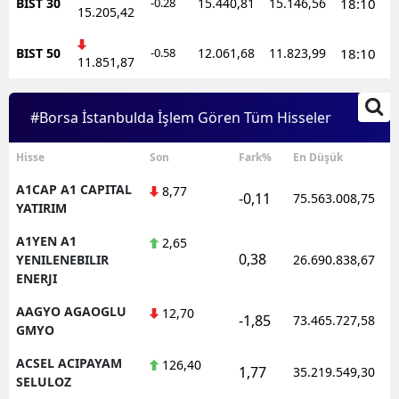
BIST 30
-0.28
15.440,81
15.146,56
18:10
15.205,42
BIST 50
-0.58
12.061,68
11.823,99
18:10
11.851,87
#Borsa İstanbulda İşlem Gören Tüm Hisseler
Hisse
Son
Fark%
En Düşük
A1CAP A1 CAPITAL
8,77
-0,11
75.563.008,75
YATIRIM
A1YEN A1
2,65
0,38
YENILENEBILIR
26.690.838,67
ENERJI
AAGYO AGAOGLU
12,70
-1,85
73.465.727,58
GMYO
ACSEL ACIPAYAM
126,40
1,77
35.219.549,30
SELULOZ