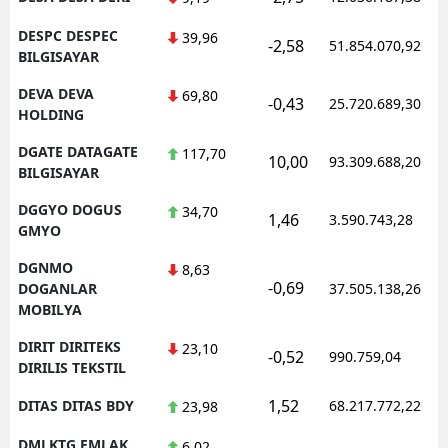
DESPC DESPEC
39,96
-2,58
51.854.070,92
BILGISAYAR
DEVA DEVA
69,80
-0,43
25.720.689,30
HOLDING
DGATE DATAGATE
117,70
10,00
93.309.688,20
BILGISAYAR
DGGYO DOGUS
34,70
1,46
3.590.743,28
GMYO
DGNMO
8,63
-0,69
DOGANLAR
37.505.138,26
MOBILYA
DIRIT DIRITEKS
23,10
-0,52
990.759,04
DIRILIS TEKSTIL
1,52
DITAS DITAS BDY
68.217.772,22
23,98
DMLKTG EMLAK
6,02