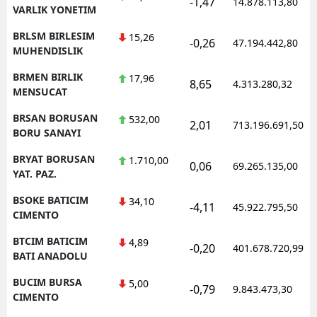
-1,47
14.878.113,80
VARLIK YONETIM
BRLSM BIRLESIM
15,26
-0,26
47.194.442,80
MUHENDISLIK
BRMEN BIRLIK
17,96
8,65
4.313.280,32
MENSUCAT
BRSAN BORUSAN
532,00
2,01
713.196.691,50
BORU SANAYI
BRYAT BORUSAN
1.710,00
0,06
69.265.135,00
YAT. PAZ.
BSOKE BATICIM
34,10
-4,11
45.922.795,50
CIMENTO
BTCIM BATICIM
4,89
-0,20
401.678.720,99
BATI ANADOLU
BUCIM BURSA
5,00
-0,79
9.843.473,30
CIMENTO