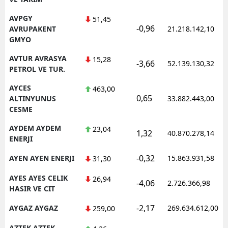
AVPGY
51,45
-0,96
AVRUPAKENT
21.218.142,10
GMYO
AVTUR AVRASYA
15,28
-3,66
52.139.130,32
PETROL VE TUR.
AYCES
463,00
0,65
ALTINYUNUS
33.882.443,00
CESME
AYDEM AYDEM
23,04
1,32
40.870.278,14
ENERJI
-0,32
AYEN AYEN ENERJI
15.863.931,58
31,30
AYES AYES CELIK
26,94
-4,06
2.726.366,98
HASIR VE CIT
-2,17
AYGAZ AYGAZ
269.634.612,00
259,00
AZTEK AZTEK