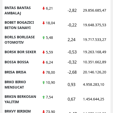
BNTAS BANTAS
6,21
-2,82
29.856.685,47
AMBALAJ
BOBET BOGAZICI
18,04
-0,22
19.648.375,53
BETON SANAYI
BORLS BORLEASE
5,48
2,24
19.717.533,27
OTOMOTIV
-0,53
BORSK BOR SEKER
19.263.168,49
5,59
-0,32
BOSSA BOSSA
10.351.662,89
6,24
-2,68
BRISA BRISA
20.146.126,20
78,00
BRKO BIRKO
10,90
0,93
4.958.283,10
MENSUCAT
BRKSN BERKOSAN
7,54
0,67
1.454.644,25
YALITIM
BRKVY BIRIKIM
73,90