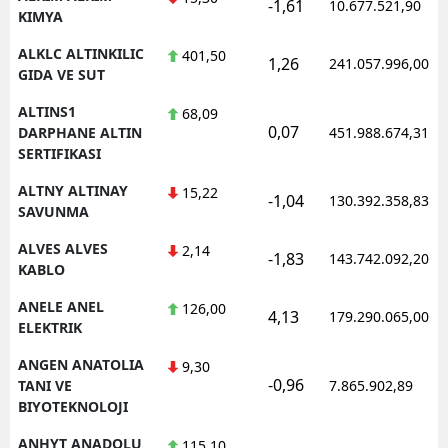
-1,61
10.677.521,90
KIMYA
ALKLC ALTINKILIC
401,50
1,26
241.057.996,00
GIDA VE SUT
ALTINS1
68,09
0,07
DARPHANE ALTIN
451.988.674,31
SERTIFIKASI
ALTNY ALTINAY
15,22
-1,04
130.392.358,83
SAVUNMA
ALVES ALVES
2,14
-1,83
143.742.092,20
KABLO
ANELE ANEL
126,00
4,13
179.290.065,00
ELEKTRIK
ANGEN ANATOLIA
9,30
-0,96
TANI VE
7.865.902,89
BIYOTEKNOLOJI
ANHYT ANADOLU
115,10