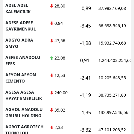
ADEL ADEL
28,80
-0,89
37.982.169,08
KALEMCILIK
ADESE ADESE
0,84
-3,45
66.638.546,19
GAYRIMENKUL
ADGYO ADRA
47,56
-1,98
15.932.740,68
GMYO
AEFES ANADOLU
22,08
0,91
1.244.403.254,60
EFES
AFYON AFYON
12,53
-2,41
10.205.648,55
CIMENTO
AGESA AGESA
240,00
-1,19
38.735.271,80
HAYAT EMEKLILIK
AGHOL ANADOLU
35,02
-1,35
132.997.546,56
GRUBU HOLDING
AGROT AGROTECH
2,33
-3,32
47.101.208,52
TEKNOLOJI