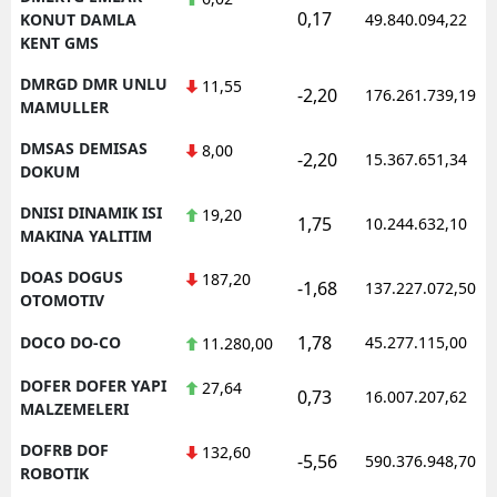
0,17
KONUT DAMLA
49.840.094,22
KENT GMS
DMRGD DMR UNLU
11,55
-2,20
176.261.739,19
MAMULLER
DMSAS DEMISAS
8,00
-2,20
15.367.651,34
DOKUM
DNISI DINAMIK ISI
19,20
1,75
10.244.632,10
MAKINA YALITIM
DOAS DOGUS
187,20
-1,68
137.227.072,50
OTOMOTIV
1,78
DOCO DO-CO
45.277.115,00
11.280,00
DOFER DOFER YAPI
27,64
0,73
16.007.207,62
MALZEMELERI
DOFRB DOF
132,60
-5,56
590.376.948,70
ROBOTIK