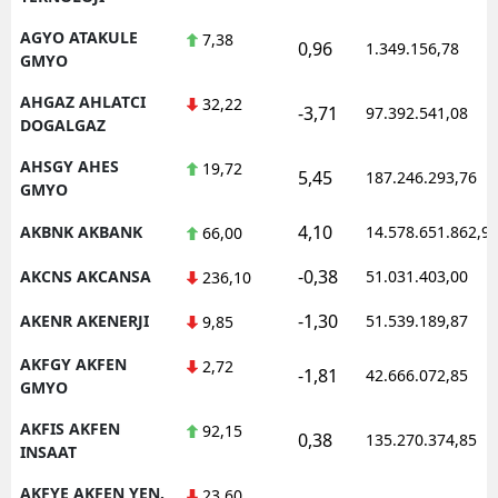
AGYO ATAKULE
7,38
0,96
1.349.156,78
GMYO
AHGAZ AHLATCI
32,22
-3,71
97.392.541,08
DOGALGAZ
AHSGY AHES
19,72
5,45
187.246.293,76
GMYO
4,10
AKBNK AKBANK
14.578.651.862,9
66,00
-0,38
AKCNS AKCANSA
51.031.403,00
236,10
-1,30
AKENR AKENERJI
51.539.189,87
9,85
AKFGY AKFEN
2,72
-1,81
42.666.072,85
GMYO
AKFIS AKFEN
92,15
0,38
135.270.374,85
INSAAT
AKFYE AKFEN YEN.
23,60