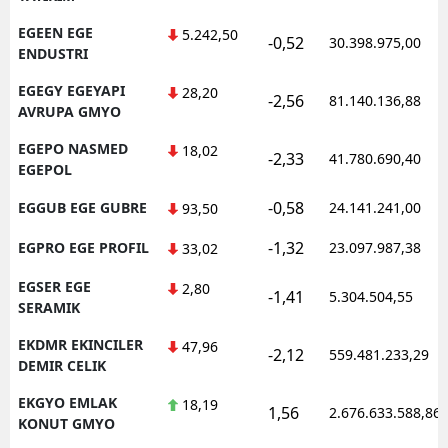
EGEEN EGE
5.242,50
-0,52
30.398.975,00
ENDUSTRI
EGEGY EGEYAPI
28,20
-2,56
81.140.136,88
AVRUPA GMYO
EGEPO NASMED
18,02
-2,33
41.780.690,40
EGEPOL
-0,58
EGGUB EGE GUBRE
24.141.241,00
93,50
-1,32
EGPRO EGE PROFIL
23.097.987,38
33,02
EGSER EGE
2,80
-1,41
5.304.504,55
SERAMIK
EKDMR EKINCILER
47,96
-2,12
559.481.233,29
DEMIR CELIK
EKGYO EMLAK
18,19
1,56
2.676.633.588,86
KONUT GMYO