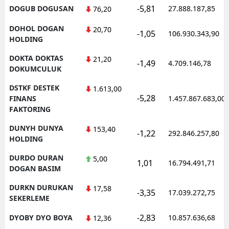
-5,81
DOGUB DOGUSAN
27.888.187,85
76,20
DOHOL DOGAN
20,70
-1,05
106.930.343,90
HOLDING
DOKTA DOKTAS
21,20
-1,49
4.709.146,78
DOKUMCULUK
DSTKF DESTEK
1.613,00
-5,28
FINANS
1.457.867.683,00
FAKTORING
DUNYH DUNYA
153,40
-1,22
292.846.257,80
HOLDING
DURDO DURAN
5,00
1,01
16.794.491,71
DOGAN BASIM
DURKN DURUKAN
17,58
-3,35
17.039.272,75
SEKERLEME
-2,83
DYOBY DYO BOYA
10.857.636,68
12,36