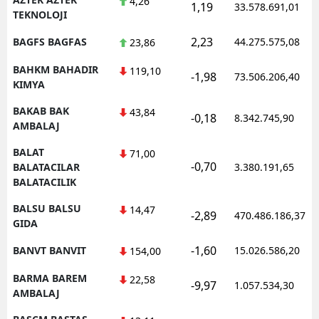
4,26
1,19
33.578.691,01
TEKNOLOJI
2,23
BAGFS BAGFAS
44.275.575,08
23,86
BAHKM BAHADIR
119,10
-1,98
73.506.206,40
KIMYA
BAKAB BAK
43,84
-0,18
8.342.745,90
AMBALAJ
BALAT
71,00
-0,70
BALATACILAR
3.380.191,65
BALATACILIK
BALSU BALSU
14,47
-2,89
470.486.186,37
GIDA
-1,60
BANVT BANVIT
15.026.586,20
154,00
BARMA BAREM
22,58
-9,97
1.057.534,30
AMBALAJ