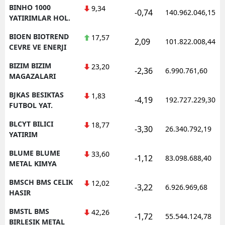
BINHO 1000
9,34
-0,74
140.962.046,15
YATIRIMLAR HOL.
BIOEN BIOTREND
17,57
2,09
101.822.008,44
CEVRE VE ENERJI
BIZIM BIZIM
23,20
-2,36
6.990.761,60
MAGAZALARI
BJKAS BESIKTAS
1,83
-4,19
192.727.229,30
FUTBOL YAT.
BLCYT BILICI
18,77
-3,30
26.340.792,19
YATIRIM
BLUME BLUME
33,60
-1,12
83.098.688,40
METAL KIMYA
BMSCH BMS CELIK
12,02
-3,22
6.926.969,68
HASIR
BMSTL BMS
42,26
-1,72
55.544.124,78
BIRLESIK METAL