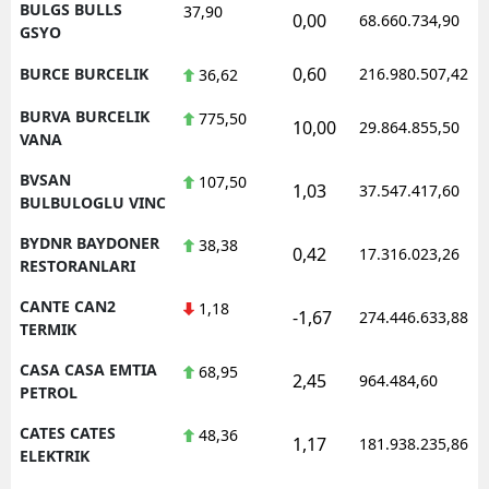
BULGS BULLS
37,90
0,00
68.660.734,90
GSYO
0,60
BURCE BURCELIK
216.980.507,42
36,62
BURVA BURCELIK
775,50
10,00
29.864.855,50
VANA
BVSAN
107,50
1,03
37.547.417,60
BULBULOGLU VINC
BYDNR BAYDONER
38,38
0,42
17.316.023,26
RESTORANLARI
CANTE CAN2
1,18
-1,67
274.446.633,88
TERMIK
CASA CASA EMTIA
68,95
2,45
964.484,60
PETROL
CATES CATES
48,36
1,17
181.938.235,86
ELEKTRIK