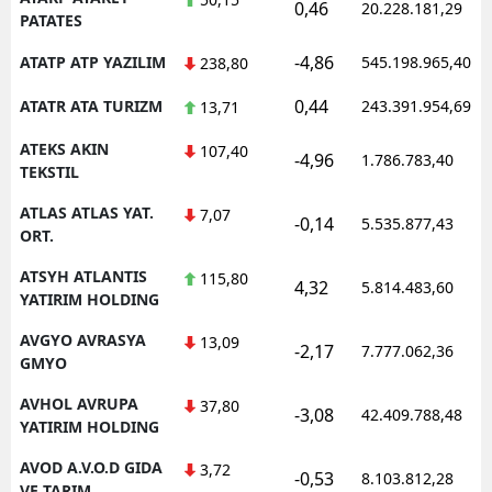
0,46
20.228.181,29
PATATES
-4,86
ATATP ATP YAZILIM
545.198.965,40
238,80
0,44
ATATR ATA TURIZM
243.391.954,69
13,71
ATEKS AKIN
107,40
-4,96
1.786.783,40
TEKSTIL
ATLAS ATLAS YAT.
7,07
-0,14
5.535.877,43
ORT.
ATSYH ATLANTIS
115,80
4,32
5.814.483,60
YATIRIM HOLDING
AVGYO AVRASYA
13,09
-2,17
7.777.062,36
GMYO
AVHOL AVRUPA
37,80
-3,08
42.409.788,48
YATIRIM HOLDING
AVOD A.V.O.D GIDA
3,72
-0,53
8.103.812,28
VE TARIM