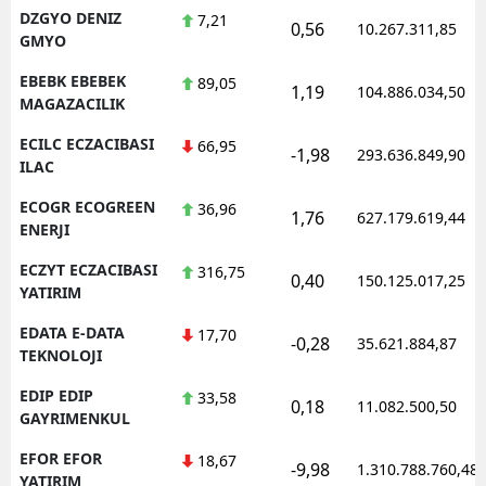
DZGYO DENIZ
7,21
0,56
10.267.311,85
GMYO
EBEBK EBEBEK
89,05
1,19
104.886.034,50
MAGAZACILIK
ECILC ECZACIBASI
66,95
-1,98
293.636.849,90
ILAC
ECOGR ECOGREEN
36,96
1,76
627.179.619,44
ENERJI
ECZYT ECZACIBASI
316,75
0,40
150.125.017,25
YATIRIM
EDATA E-DATA
17,70
-0,28
35.621.884,87
TEKNOLOJI
EDIP EDIP
33,58
0,18
11.082.500,50
GAYRIMENKUL
EFOR EFOR
18,67
-9,98
1.310.788.760,48
YATIRIM