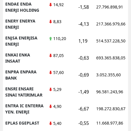
ENDAE ENDA
14,92
-1,58
27.796.898,91
ENERJI HOLDING
ENERY ENERYA
8,83
-4,13
217.366.979,66
ENERJI
ENJSA ENERJISA
110,20
1,19
514.537.228,50
ENERJI
ENKAI ENKA
87,05
-0,63
693.365.838,05
INSAAT
ENPRA ENPARA
57,60
-0,69
3.052.355,60
BANK
ENSRI ENSARI
5,29
-1,49
96.581.243,96
SINAI YATIRIMLAR
ENTRA IC ENTERRA
4,90
-6,67
198.272.830,67
YEN. ENERJI
-0,55
EPLAS EGEPLAST
11.668.977,86
5,40