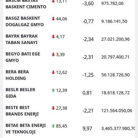
BASCM BASTAS
13,11
-3,60
975.782,06
BASKENT CIMENTO
BASGZ BASKENT
44,06
-0,77
9.186.141,50
DOGALGAZ GMYO
BAYRK BAYRAK
4,17
-2,34
27.021.200,96
TABAN SANAYI
BEGYO BATI EGE
3,39
-2,31
20.797.400,71
GMYO
BERA BERA
12,62
-1,25
56.128.726,90
HOLDING
BESLR BESLER
12,39
0,81
18.618.128,72
GIDA
BESTE BEST
27,38
-2,21
121.564.050,06
BRANDS ENERJI
BETAE BETA ENERJI
85,45
9,97
3.465.377.980,70
VE TEKNOLOJI