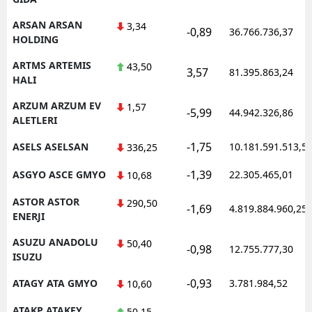
ARSAN ARSAN
3,34
-0,89
36.766.736,37
HOLDING
ARTMS ARTEMIS
43,50
3,57
81.395.863,24
HALI
ARZUM ARZUM EV
1,57
-5,99
44.942.326,86
ALETLERI
-1,75
ASELS ASELSAN
10.181.591.513,5
336,25
-1,39
ASGYO ASCE GMYO
22.305.465,01
10,68
ASTOR ASTOR
290,50
-1,69
4.819.884.960,25
ENERJI
ASUZU ANADOLU
50,40
-0,98
12.755.777,30
ISUZU
-0,93
ATAGY ATA GMYO
3.781.984,52
10,60
ATAKP ATAKEY
50,15