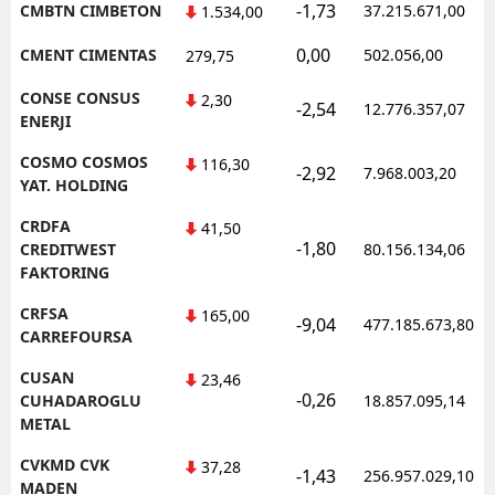
-1,73
CMBTN CIMBETON
37.215.671,00
1.534,00
0,00
CMENT CIMENTAS
502.056,00
279,75
CONSE CONSUS
2,30
-2,54
12.776.357,07
ENERJI
COSMO COSMOS
116,30
-2,92
7.968.003,20
YAT. HOLDING
CRDFA
41,50
-1,80
CREDITWEST
80.156.134,06
FAKTORING
CRFSA
165,00
-9,04
477.185.673,80
CARREFOURSA
CUSAN
23,46
-0,26
CUHADAROGLU
18.857.095,14
METAL
CVKMD CVK
37,28
-1,43
256.957.029,10
MADEN