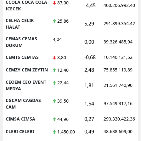
CCOLA COCA COLA
87,00
-4,45
400.206.992,40
ICECEK
CELHA CELIK
25,86
5,29
291.899.354,42
HALAT
CEMAS CEMAS
4,04
0,00
39.326.485,94
DOKUM
-0,68
CEMTS CEMTAS
10.140.121,52
8,80
2,48
CEMZY CEM ZEYTIN
75.855.119,89
12,40
CEOEM CEO EVENT
22,44
1,81
21.561.740,90
MEDYA
CGCAM CAGDAS
39,50
1,54
97.549.317,16
CAM
0,27
CIMSA CIMSA
290.330.422,36
44,96
0,49
CLEBI CELEBI
48.638.609,00
1.450,00