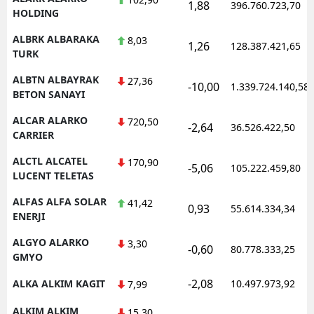
1,88
396.760.723,70
HOLDING
ALBRK ALBARAKA
8,03
1,26
128.387.421,65
TURK
ALBTN ALBAYRAK
27,36
-10,00
1.339.724.140,58
BETON SANAYI
ALCAR ALARKO
720,50
-2,64
36.526.422,50
CARRIER
ALCTL ALCATEL
170,90
-5,06
105.222.459,80
LUCENT TELETAS
ALFAS ALFA SOLAR
41,42
0,93
55.614.334,34
ENERJI
ALGYO ALARKO
3,30
-0,60
80.778.333,25
GMYO
-2,08
ALKA ALKIM KAGIT
10.497.973,92
7,99
ALKIM ALKIM
15,30