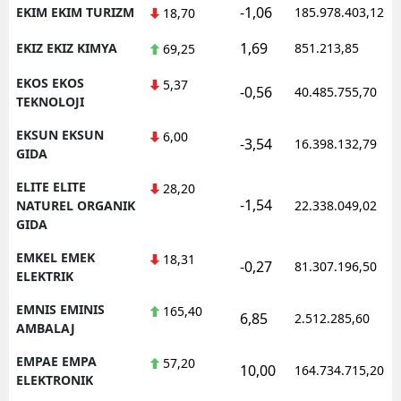
-1,06
EKIM EKIM TURIZM
185.978.403,12
18,70
1,69
EKIZ EKIZ KIMYA
851.213,85
69,25
EKOS EKOS
5,37
-0,56
40.485.755,70
TEKNOLOJI
EKSUN EKSUN
6,00
-3,54
16.398.132,79
GIDA
ELITE ELITE
28,20
-1,54
NATUREL ORGANIK
22.338.049,02
GIDA
EMKEL EMEK
18,31
-0,27
81.307.196,50
ELEKTRIK
EMNIS EMINIS
165,40
6,85
2.512.285,60
AMBALAJ
EMPAE EMPA
57,20
10,00
164.734.715,20
ELEKTRONIK