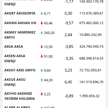
-1,17
143.303.170,78
ENERJI
0,30
AKGRT AKSIGORTA
115.676.389,61
6,71
-9,57
AKHAN AKHAN UN
675.462.000,12
43,46
AKMGY AKMERKEZ
243,20
2,44
10.880.242,90
GMYO
-3,85
AKSA AKSA
324.790.949,73
12,50
AKSEN AKSA
91,00
-3,35
688.396.614,55
ENERJI
3,23
AKSGY AKIS GMYO
72.752.093,81
9,60
AKSUE AKSU
44,20
6,45
141.519.696,70
ENERJI
AKYHO AKDENIZ
2,22
-0,89
1.990.656,32
YATIRIM HOLDING
ALARK ALARKO
102,90