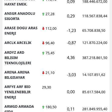
0,09
188.446.672,00
HAYAT EMEK.
ANSGR ANADOLU
27,28
0,29
118.567.838,44
SIGORTA
ARASE DOGU ARAS
112,00
-1,23
65.708.838,50
ENERJI
-0,87
ARCLK ARCELIK
121.870.224,00
96,40
ARDYZ ARD
75,45
4,36
BILISIM
387.218.861,50
TEKNOLOJILERI
ARENA ARENA
21,10
-3,03
14.107.851,62
BILGISAYAR
ARFYE ARF BIO
29,30
0,00
YENILENEBILIR
85.617.584,00
ENERJI
ARMGD ARMADA
180,50
0,11
281.849.955,40
GIDA