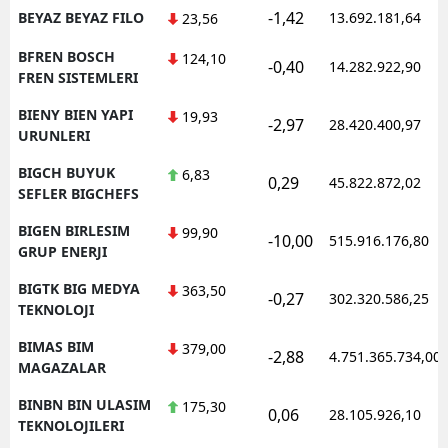
-1,42
BEYAZ BEYAZ FILO
13.692.181,64
23,56
BFREN BOSCH
124,10
-0,40
14.282.922,90
FREN SISTEMLERI
BIENY BIEN YAPI
19,93
-2,97
28.420.400,97
URUNLERI
BIGCH BUYUK
6,83
0,29
45.822.872,02
SEFLER BIGCHEFS
BIGEN BIRLESIM
99,90
-10,00
515.916.176,80
GRUP ENERJI
BIGTK BIG MEDYA
363,50
-0,27
302.320.586,25
TEKNOLOJI
BIMAS BIM
379,00
-2,88
4.751.365.734,00
MAGAZALAR
BINBN BIN ULASIM
175,30
0,06
28.105.926,10
TEKNOLOJILERI