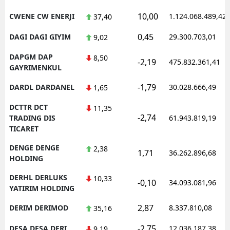
10,00
CWENE CW ENERJI
1.124.068.489,42
37,40
0,45
DAGI DAGI GIYIM
29.300.703,01
9,02
DAPGM DAP
8,50
-2,19
475.832.361,41
GAYRIMENKUL
-1,79
DARDL DARDANEL
30.028.666,49
1,65
DCTTR DCT
11,35
-2,74
TRADING DIS
61.943.819,19
TICARET
DENGE DENGE
2,38
1,71
36.262.896,68
HOLDING
DERHL DERLUKS
10,33
-0,10
34.093.081,96
YATIRIM HOLDING
2,87
DERIM DERIMOD
8.337.810,08
35,16
-2,75
DESA DESA DERI
12.036.187,38
9,19