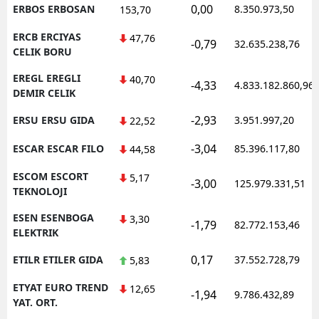
0,00
ERBOS ERBOSAN
8.350.973,50
153,70
ERCB ERCIYAS
47,76
-0,79
32.635.238,76
CELIK BORU
EREGL EREGLI
40,70
-4,33
4.833.182.860,96
DEMIR CELIK
-2,93
ERSU ERSU GIDA
3.951.997,20
22,52
-3,04
ESCAR ESCAR FILO
85.396.117,80
44,58
ESCOM ESCORT
5,17
-3,00
125.979.331,51
TEKNOLOJI
ESEN ESENBOGA
3,30
-1,79
82.772.153,46
ELEKTRIK
0,17
ETILR ETILER GIDA
37.552.728,79
5,83
ETYAT EURO TREND
12,65
-1,94
9.786.432,89
YAT. ORT.