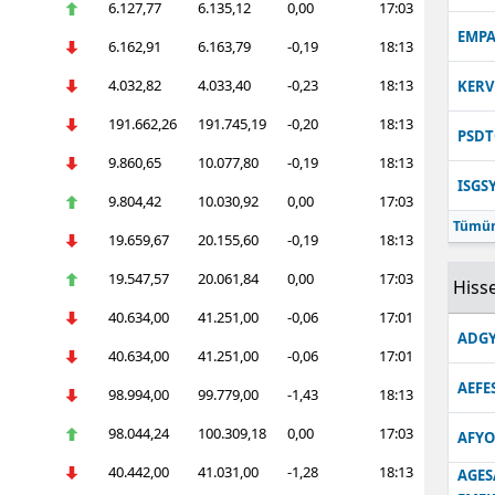
6.127,77
6.135,12
0,00
17:03
EMPA
6.162,91
6.163,79
-0,19
18:13
4.032,82
4.033,40
-0,23
18:13
KER
191.662,26
191.745,19
-0,20
18:13
PSDT
9.860,65
10.077,80
-0,19
18:13
ISGS
9.804,42
10.030,92
0,00
17:03
Tümün
19.659,67
20.155,60
-0,19
18:13
19.547,57
20.061,84
0,00
17:03
Hisse
40.634,00
41.251,00
-0,06
17:01
ADGY
40.634,00
41.251,00
-0,06
17:01
AEFE
98.994,00
99.779,00
-1,43
18:13
98.044,24
100.309,18
0,00
17:03
AFYO
40.442,00
41.031,00
-1,28
18:13
AGES