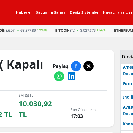
Haberler
Savunma Sanayi
Deniz Sistemleri
Havacılık ve Uza
BITCOIN
ETHEREUM
63.877,89
1.233%
3.027.376
1.198%
SDT)
(TL)
(TL)
Dövi
( Kapalı
Paylaş:
Amer
Dolar
Euro
SATIŞ(TL)
İngili
10.030,92
Avus
Son Güncelleme
2 TL
TL
Dolar
17:03
Kana