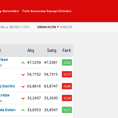
y Sistemleri
Türk Savunma Sanayi Ürünleri
GRAM ALTIN
6.163,79
-0,19%
ÇEYREK ALTIN
10.077,80
88.522
0.589%
z
Alış
Satış
Fark
ikan
47,5259
47,5381
0.04
ı
54,7102
54,7315
-0.17
63,8616
63,8747
z Sterlini
-0.46
tralya
33,2437
33,2630
-0.34
ı
33,8353
33,8547
da Doları
-0.21