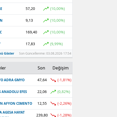
57,20
(10,00%)
E
9,13
(10,00%)
VN
169,40
(10,00%)
C
17,83
(9,99%)
Y
ü Göster
Son Güncellenme: 03.08.2026 17:54
ler
Son
Değişim
47,64
(-1,81%)
O ADRA GMYO
22,06
(0,82%)
S ANADOLU EFES
12,55
(-2,26%)
N AFYON CIMENTO
A AGESA HAYAT
239,80
(-1,28%)