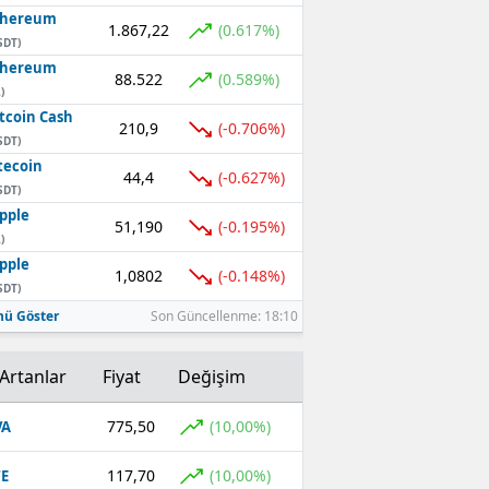
thereum
1.867,22
(0.617%)
SDT)
thereum
88.522
(0.589%)
)
tcoin Cash
210,9
(-0.706%)
SDT)
tecoin
44,4
(-0.627%)
SDT)
pple
51,190
(-0.195%)
)
pple
1,0802
(-0.148%)
SDT)
ü Göster
Son Güncellenme: 18:10
Artanlar
Fiyat
Değişim
775,50
(10,00%)
VA
117,70
(10,00%)
E