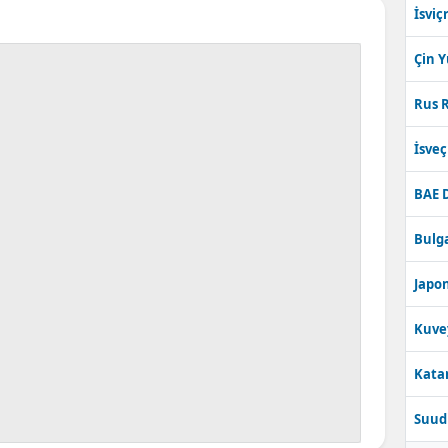
İsviç
Çin 
Rus R
İsve
BAE 
Bulga
Japon
Kuve
Katar
Suudi