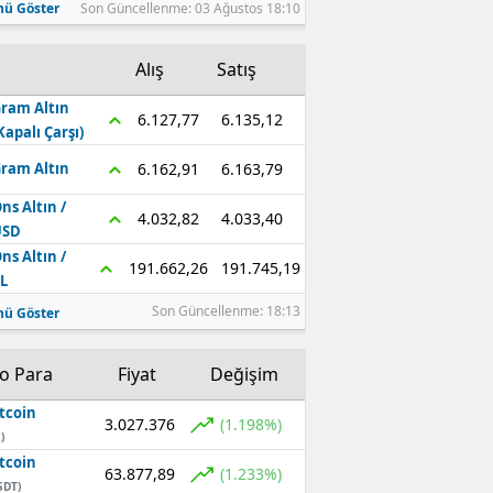
ü Göster
Son Güncellenme: 03 Ağustos 18:10
Alış
Satış
ram Altın
6.135,12
6.127,77
Kapalı Çarşı)
6.163,79
6.162,91
ram Altın
ns Altın /
4.033,40
4.032,82
USD
ns Altın /
191.745,19
191.662,26
L
Son Güncellenme: 18:13
ü Göster
to Para
Fiyat
Değişim
tcoin
3.027.376
(1.198%)
)
tcoin
63.877,89
(1.233%)
SDT)