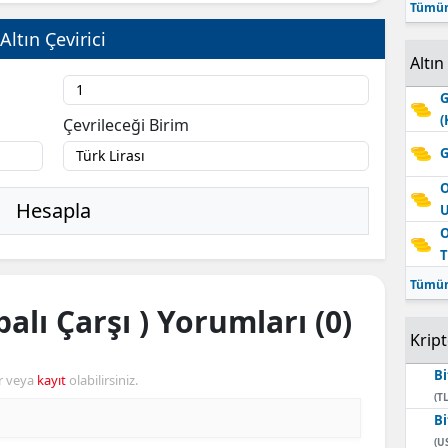
Tümün
Altın Çevirici
Altın
G
(
Çevrileceği Birim
G
O
Hesapla
O
T
Tümün
alı Çarşı ) Yorumları (0)
Krip
Bi
r veya
kayıt
olabilirsiniz.
(TL
Bi
(U