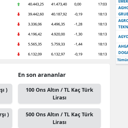
EMEK
40.443,25
41.473,40
0,00
17:03
AGH
39.442,60
40.187,92
-0,19
18:13
GRU
AGRO
3.336,06
4.496,35
-1,28
18:13
TEKN
4.196,42
4.920,00
-1,30
18:13
AGYO
5.565,35
5.759,33
-1,44
18:13
AHGA
DOG
6.132,09
6.132,97
-0,19
18:13
Tümün
En son arananlar
şı )
100
Ons Altın / TL
Kaç Türk
Lirası
şı )
500
Ons Altın / TL
Kaç Türk
Lirası