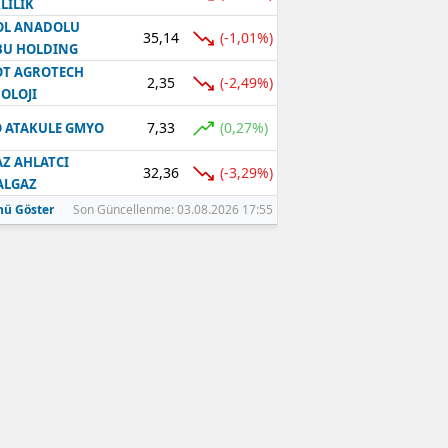
LILIK
OL ANADOLU
35,14
(-1,01%)
BU HOLDING
T AGROTECH
2,35
(-2,49%)
OLOJI
7,33
(0,27%)
 ATAKULE GMYO
Z AHLATCI
32,36
(-3,29%)
ALGAZ
ü Göster
Son Güncellenme: 03.08.2026 17:55