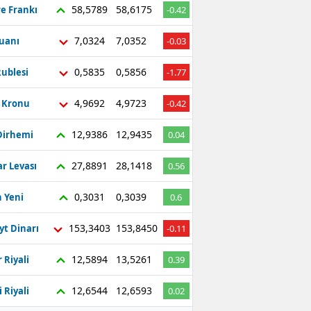
58,5789
58,6175
re Frankı
-0.42
7,0324
7,0352
Yuanı
-0.03
0,5835
0,5856
ublesi
-1.77
4,9692
4,9723
ç Kronu
-0.42
12,9386
12,9435
Dirhemi
0.04
27,8891
28,1418
r Levası
0.56
0,3031
0,3039
 Yeni
0.6
153,3403
153,8450
yt Dinarı
-0.11
12,5894
13,5261
 Riyali
0.39
12,6544
12,6593
 Riyali
0.02