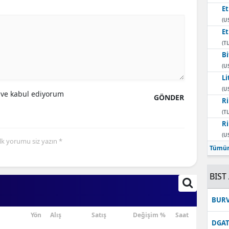
E
(U
E
(TL
Bi
(U
Li
(U
ve kabul ediyorum
GÖNDER
Ri
(TL
Ri
(U
İlk yorumu siz yazın *
Tümün
BIST 
BUR
Yön
Alış
Satış
Değişim %
Saat
DGAT