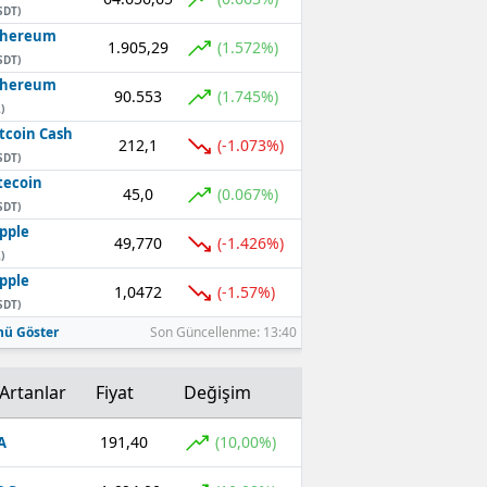
SDT)
thereum
1.905,29
(1.572%)
SDT)
thereum
90.553
(1.745%)
)
tcoin Cash
212,1
(-1.073%)
SDT)
tecoin
45,0
(0.067%)
SDT)
pple
49,770
(-1.426%)
)
pple
1,0472
(-1.57%)
SDT)
ü Göster
Son Güncellenme: 13:40
Artanlar
Fiyat
Değişim
191,40
(10,00%)
A