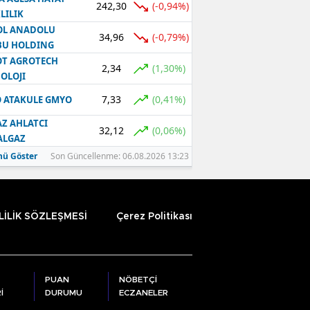
242,30
(-0,94%)
LILIK
OL ANADOLU
34,96
(-0,79%)
BU HOLDING
T AGROTECH
2,34
(1,30%)
OLOJI
7,33
(0,41%)
 ATAKULE GMYO
Z AHLATCI
32,12
(0,06%)
ALGAZ
ü Göster
Son Güncellenme: 06.08.2026 13:23
LİLİK SÖZLEŞMESİ
Çerez Politikası
PUAN
NÖBETÇİ
İ
DURUMU
ECZANELER