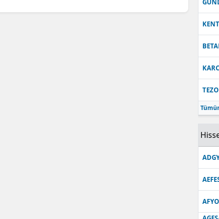
GUN
KEN
BETA
KARC
TEZO
Tümün
Hisse
ADGY
AEFE
AFYO
AGES