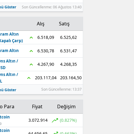
ü Göster
Son Güncellenme: 06 Ağustos 13:40
Alış
Satış
ram Altın
6.525,62
6.518,09
Kapalı Çarşı)
6.531,47
6.530,78
ram Altın
ns Altın /
4.268,35
4.267,90
USD
ns Altın /
203.164,50
203.117,04
L
Son Güncellenme: 13:37
ü Göster
to Para
Fiyat
Değişim
tcoin
3.072.914
(0.827%)
)
tcoin
64.656,65
(0.663%)