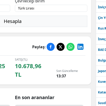
Çevrileceği Birim
İsviç
Çin 
Hesapla
Rus R
İsve
Paylaş:
BAE 
SATIŞ(TL)
Bulga
25
10.678,96
Son Güncelleme
Japon
TL
13:37
Kuve
Katar
En son arananlar
Suudi