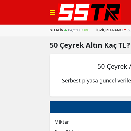
EURO
55,0594
0.08%
STERLIN
64,2110
0.16%
İSVIÇRE FRANKI
58
50
Çeyrek Altın
Kaç TL?
50 Çeyrek 
Serbest piyasa güncel veril
Miktar