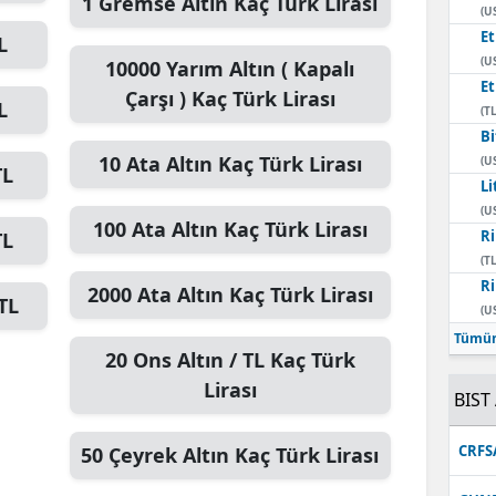
1
Gremse Altın
Kaç Türk Lirası
(U
E
L
(U
10000
Yarım Altın ( Kapalı
E
Çarşı )
Kaç Türk Lirası
L
(TL
Bi
10
Ata Altın
Kaç Türk Lirası
(U
TL
Li
(U
100
Ata Altın
Kaç Türk Lirası
Ri
TL
(TL
Ri
2000
Ata Altın
Kaç Türk Lirası
TL
(U
Tümün
20
Ons Altın / TL
Kaç Türk
Lirası
BIST 
CRFS
50
Çeyrek Altın
Kaç Türk Lirası