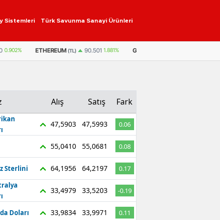
y Sistemleri
Türk Savunma Sanayi Ürünleri
ETHEREUM
GRAM ALTIN
6.533,85
0,58%
0
0.902%
90.501
1.881%
(TL)
z
Alış
Satış
Fark
ikan
47,5903
47,5993
0.06
ı
55,0410
55,0681
0.08
64,1956
64,2197
z Sterlini
0.17
tralya
33,4979
33,5203
-0.19
ı
33,9834
33,9971
da Doları
0.11