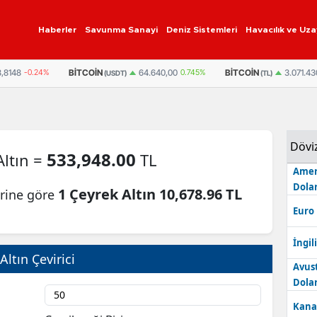
Haberler
Savunma Sanayi
Deniz Sistemleri
Havacılık ve Uza
,8148
-0.24%
BITCOIN
BITCOIN
64.640,00
0.745%
3.071.43
(USDT)
(TL)
Dövi
533,948.00
Altın =
TL
Amer
Dolar
1 Çeyrek Altın 10,678.96 TL
erine göre
Euro
İngili
Altın Çevirici
Avus
Dolar
Kana