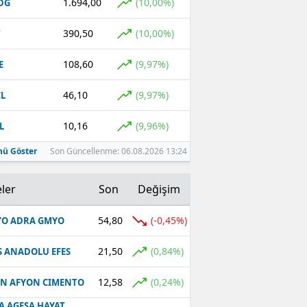
1.694,00
(10,00%)
DG
390,50
(10,00%)
T
108,60
(9,97%)
E
46,10
(9,97%)
L
10,16
(9,96%)
L
ü Göster
Son Güncellenme: 06.08.2026 13:24
ler
Son
Değişim
54,80
(-0,45%)
O ADRA GMYO
21,50
(0,84%)
S ANADOLU EFES
12,58
(0,24%)
N AFYON CIMENTO
A AGESA HAYAT