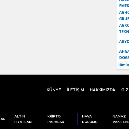
EMEK
AGH
GRU
AGRO
TEKN
AGYO
AHGA
DOG
Tümün
KÜNYE
İLETİŞİM
HAKKIMIZDA
GİZ
ALTIN
KRİPTO
HAVA
NAMAZ
LAR
FİYATLARI
PARALAR
DURUMU
VAKİTLER