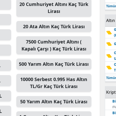
20
Cumhuriyet Altını
Kaç Türk
Tümün
Lirası
Altın
20
Ata Altın
Kaç Türk Lirası
G
(
7500
Cumhuriyet Altını (
G
Kapalı Çarşı )
Kaç Türk Lirası
O
500
Yarım Altın
Kaç Türk Lirası
L
O
T
Tümün
10000
Serbest 0.995 Has Altın
L
TL/Gr
Kaç Türk Lirası
Krip
L
50
Yarım Altın
Kaç Türk Lirası
Bi
(TL
L
Bi