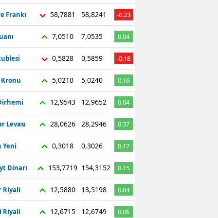
58,7881
58,8241
re Frankı
-0.23
7,0510
7,0535
Yuanı
0.04
0,5828
0,5859
ublesi
-0.18
5,0210
5,0240
ç Kronu
0.16
12,9543
12,9652
Dirhemi
0.04
28,0626
28,2946
r Levası
0.37
0,3018
0,3026
 Yeni
0.17
153,7719
154,3152
yt Dinarı
0.15
12,5880
13,5198
 Riyali
0.04
12,6715
12,6749
 Riyali
0.06