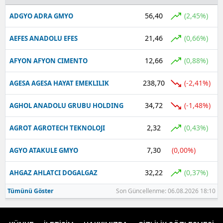
56,40
(2,45%)
ADGYO ADRA GMYO
21,46
(0,66%)
AEFES ANADOLU EFES
12,66
(0,88%)
AFYON AFYON CIMENTO
238,70
(-2,41%)
AGESA AGESA HAYAT EMEKLILIK
34,72
(-1,48%)
AGHOL ANADOLU GRUBU HOLDING
2,32
(0,43%)
AGROT AGROTECH TEKNOLOJI
7,30
(0,00%)
AGYO ATAKULE GMYO
32,22
(0,37%)
AHGAZ AHLATCI DOGALGAZ
Tümünü Göster
Son Güncellenme: 06.08.2026 18:10