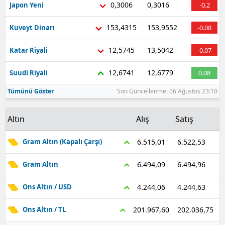
0,3006
0,3016
Japon Yeni
-0.2
153,4315
153,9552
Kuveyt Dinarı
-0.08
12,5745
13,5042
Katar Riyali
-0.07
12,6741
12,6779
Suudi Riyali
0.08
Tümünü Göster
Son Güncellenme: 06 Ağustos 23:10
Altın
Alış
Satış
6.522,53
6.515,01
Gram Altın (Kapalı Çarşı)
6.494,96
6.494,09
Gram Altın
4.244,63
4.244,06
Ons Altın / USD
202.036,75
201.967,60
Ons Altın / TL