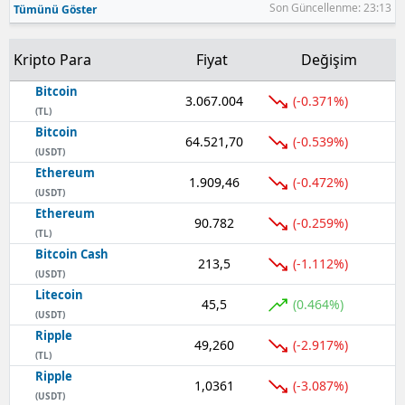
Son Güncellenme: 23:13
Tümünü Göster
Kripto Para
Fiyat
Değişim
Bitcoin
3.067.004
(-0.371%)
(TL)
Bitcoin
64.521,70
(-0.539%)
(USDT)
Ethereum
1.909,46
(-0.472%)
(USDT)
Ethereum
90.782
(-0.259%)
(TL)
Bitcoin Cash
213,5
(-1.112%)
(USDT)
Litecoin
45,5
(0.464%)
(USDT)
Ripple
49,260
(-2.917%)
(TL)
Ripple
1,0361
(-3.087%)
(USDT)