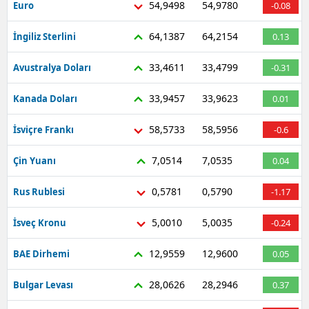
54,9498
54,9780
Euro
-0.08
64,1387
64,2154
İngiliz Sterlini
0.13
33,4611
33,4799
Avustralya Doları
-0.31
33,9457
33,9623
Kanada Doları
0.01
58,5733
58,5956
İsviçre Frankı
-0.6
7,0514
7,0535
Çin Yuanı
0.04
0,5781
0,5790
Rus Rublesi
-1.17
5,0010
5,0035
İsveç Kronu
-0.24
12,9559
12,9600
BAE Dirhemi
0.05
28,0626
28,2946
Bulgar Levası
0.37