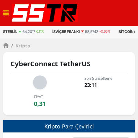
STERLIN
64,2017
0.11%
İSVIÇRE FRANKI
58,5742
-0.65%
BITCOIN
(U
/
Kripto
CyberConnect TetherUS
Son Güncelleme
23:11
FİYAT
0,31
Kripto Para Çevirici