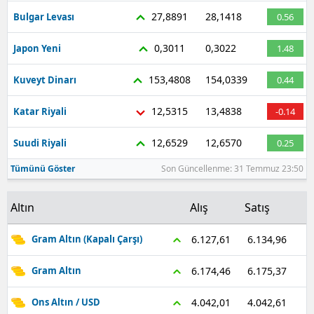
27,8891
28,1418
Bulgar Levası
0.56
0,3011
0,3022
Japon Yeni
1.48
153,4808
154,0339
Kuveyt Dinarı
0.44
12,5315
13,4838
Katar Riyali
-0.14
12,6529
12,6570
Suudi Riyali
0.25
Tümünü Göster
Son Güncellenme: 31 Temmuz 23:50
Altın
Alış
Satış
6.134,96
6.127,61
Gram Altın (Kapalı Çarşı)
6.175,37
6.174,46
Gram Altın
4.042,61
4.042,01
Ons Altın / USD