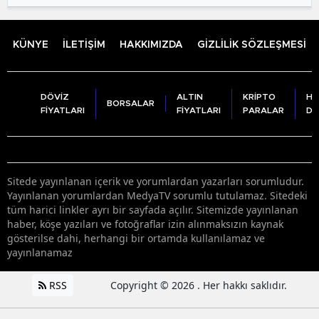
KÜNYE
İLETİŞİM
HAKKIMIZDA
GİZLİLİK SÖZLEŞMESİ
DÖVİZ
ALTIN
KRİPTO
HA
BORSALAR
FİYATLARI
FİYATLARI
PARALAR
DU
Sitede yayınlanan içerik ve yorumlardan yazarları sorumludur.
Yayınlanan yorumlardan MedyaTV sorumlu tutulamaz. Sitedeki
tüm harici linkler ayrı bir sayfada açılır. Sitemizde yayınlanan
haber, köşe yazıları ve fotoğraflar izin alınmaksızın kaynak
gösterilse dahi, herhangi bir ortamda kullanılamaz ve
yayınlanamaz
RSS
Copyright © 2026 . Her hakkı saklıdır.