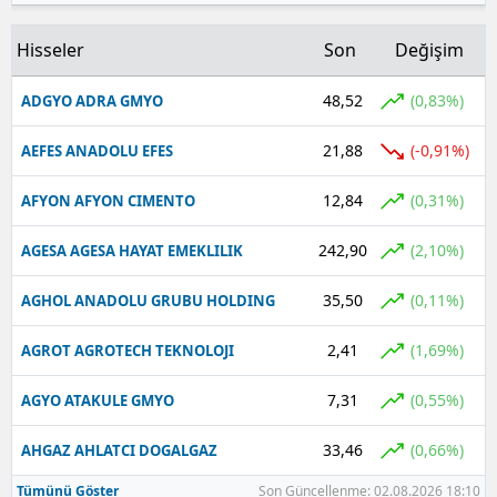
Hisseler
Son
Değişim
48,52
(0,83%)
ADGYO ADRA GMYO
21,88
(-0,91%)
AEFES ANADOLU EFES
12,84
(0,31%)
AFYON AFYON CIMENTO
242,90
(2,10%)
AGESA AGESA HAYAT EMEKLILIK
35,50
(0,11%)
AGHOL ANADOLU GRUBU HOLDING
2,41
(1,69%)
AGROT AGROTECH TEKNOLOJI
7,31
(0,55%)
AGYO ATAKULE GMYO
33,46
(0,66%)
AHGAZ AHLATCI DOGALGAZ
Tümünü Göster
Son Güncellenme: 02.08.2026 18:10