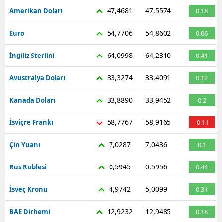
47,4681
47,5574
Amerikan Doları
0.18
54,7706
54,8602
Euro
0.06
64,0998
64,2310
İngiliz Sterlini
0.41
33,3274
33,4091
Avustralya Doları
0.12
33,8890
33,9452
Kanada Doları
0.2
58,7767
58,9165
İsviçre Frankı
-0.11
7,0287
7,0436
Çin Yuanı
0.1
0,5945
0,5956
Rus Rublesi
0.44
4,9742
5,0099
İsveç Kronu
0.31
12,9232
12,9485
BAE Dirhemi
0.18