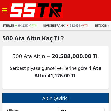
İSVIÇRE FRANKI
58,9165
-0.11%
BITCOIN
63.417,99
0.637%
(USDT)
500
Ata Altın
Kaç TL?
20,588,000.00
500 Ata Altın =
TL
1 Ata
Serbest piyasa güncel verilerine göre
Altın 41,176.00 TL
Altın Çevirici
Miktar