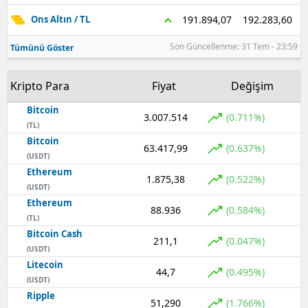
192.283,60
191.894,07
Ons Altın / TL
Son Güncellenme: 31 Tem - 23:59
Tümünü Göster
Kripto Para
Fiyat
Değişim
Bitcoin
3.007.514
(0.711%)
(TL)
Bitcoin
63.417,99
(0.637%)
(USDT)
Ethereum
1.875,38
(0.522%)
(USDT)
Ethereum
88.936
(0.584%)
(TL)
Bitcoin Cash
211,1
(0.047%)
(USDT)
Litecoin
44,7
(0.495%)
(USDT)
Ripple
51,290
(1.766%)