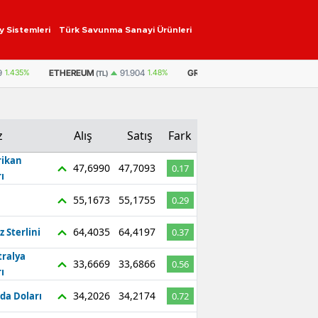
y Sistemleri
Türk Savunma Sanayi Ürünleri
ETHEREUM
GRAM ALTIN
6.696,15
3,14%
9
1.435%
91.904
1.48%
(TL)
z
Alış
Satış
Fark
ikan
47,6990
47,7093
0.17
ı
55,1673
55,1755
0.29
64,4035
64,4197
z Sterlini
0.37
tralya
33,6669
33,6866
0.56
ı
34,2026
34,2174
da Doları
0.72