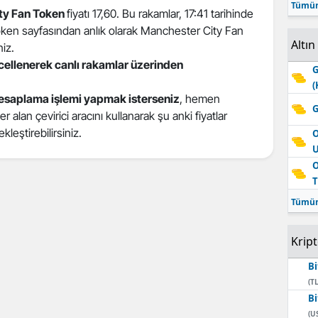
Tümün
ty Fan Token
fiyatı 17,60. Bu rakamlar, 17:41 tarihinde
ken sayfasından anlık olarak Manchester City Fan
Altın
niz.
ncellenerek canlı rakamlar üzerinden
G
(
esaplama işlemi yapmak isterseniz
, hemen
G
alan çevirici aracını kullanarak şu anki fiyatlar
kleştirebilirsiniz.
O
O
T
Tümün
Krip
Bi
(TL
Bi
(U