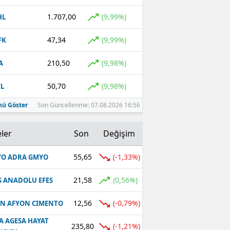
1.707,00
(9,99%)
HL
47,34
(9,99%)
FK
210,50
(9,98%)
A
50,70
(9,98%)
L
ü Göster
Son Güncellenme: 07.08.2026 16:56
ler
Son
Değişim
55,65
(-1,33%)
O ADRA GMYO
21,58
(0,56%)
S ANADOLU EFES
12,56
(-0,79%)
N AFYON CIMENTO
A AGESA HAYAT
235,80
(-1,21%)