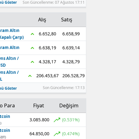
ü Göster
Son Güncellenme: 07 Ağustos 17:11
Alış
Satış
ram Altın
6.658,99
6.652,80
Kapalı Çarşı)
6.639,14
6.638,19
ram Altın
ns Altın /
4.328,79
4.328,17
USD
ns Altın /
206.528,79
206.453,67
L
Son Güncellenme: 17:13
ü Göster
to Para
Fiyat
Değişim
tcoin
3.085.800
(0.531%)
)
tcoin
64.850,00
(0.474%)
SDT)