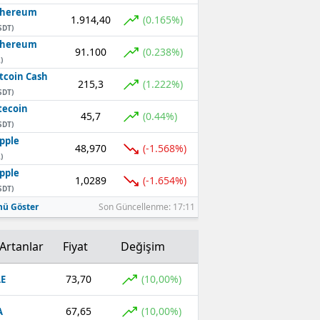
thereum
1.914,40
(0.165%)
SDT)
thereum
91.100
(0.238%)
)
tcoin Cash
215,3
(1.222%)
SDT)
tecoin
45,7
(0.44%)
SDT)
pple
48,970
(-1.568%)
)
pple
1,0289
(-1.654%)
SDT)
ü Göster
Son Güncellenme: 17:11
Artanlar
Fiyat
Değişim
73,70
(10,00%)
E
67,65
(10,00%)
A