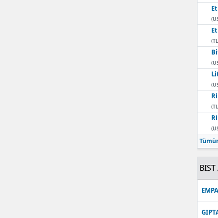
E
(U
E
(TL
Bi
(U
Li
(U
Ri
(TL
Ri
(U
Tümün
BIST 
EMPA
GIPT