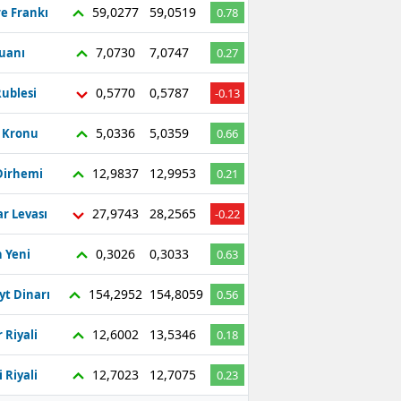
59,0277
59,0519
re Frankı
0.78
7,0730
7,0747
Yuanı
0.27
0,5770
0,5787
ublesi
-0.13
5,0336
5,0359
ç Kronu
0.66
12,9837
12,9953
Dirhemi
0.21
27,9743
28,2565
r Levası
-0.22
0,3026
0,3033
 Yeni
0.63
154,2952
154,8059
yt Dinarı
0.56
12,6002
13,5346
 Riyali
0.18
12,7023
12,7075
 Riyali
0.23