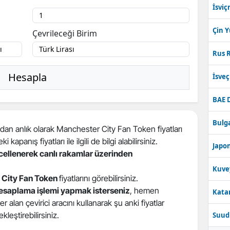
İsviç
Çin 
Çevrileceği Birim
Rus R
Hesapla
İsve
BAE 
Bulga
an anlık olarak Manchester City Fan Token fiyatları
kapanış fiyatları ile ilgili de bilgi alabilirsiniz.
Japon
ncellenerek canlı rakamlar üzerinden
Kuve
 City Fan Token
fiyatlarını görebilirsiniz.
esaplama işlemi yapmak isterseniz
, hemen
Katar
alan çevirici aracını kullanarak şu anki fiyatlar
kleştirebilirsiniz.
Suudi