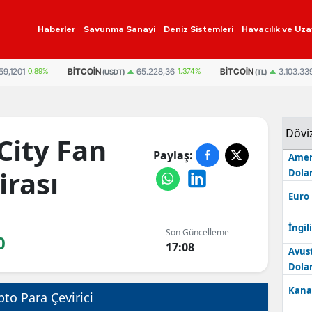
Haberler
Savunma Sanayi
Deniz Sistemleri
Havacılık ve Uza
59,1201
0.89%
BITCOIN
BITCOIN
65.228,36
1.374%
3.103.33
(USDT)
(TL)
Dövi
City Fan
Paylaş:
Amer
irası
Dolar
Euro
İngili
Son Güncelleme
0
17:08
Avus
Dolar
Kana
pto Para Çevirici