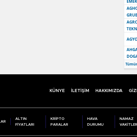
EMEK
AGH
GRU
AGRO
TEKN
AGYO
AHGA
DOG
Tümün
KÜNYE
İLETİŞİM
HAKKIMIZDA
GİZ
ALTIN
KRİPTO
HAVA
NAMAZ
LAR
FİYATLARI
PARALAR
DURUMU
VAKİTLER