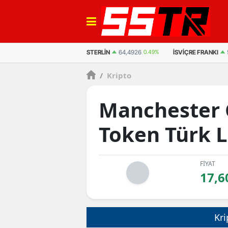
EURO
55,2622
0.44%
STERLIN
64,4926
0.49%
İSVIÇRE FRANKI
/
Kripto
Manchester 
Token Türk L
FİYAT
17,6
Kri