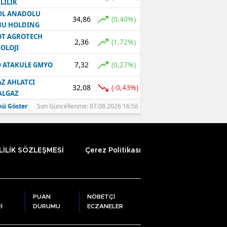
LILIK
OL ANADOLU
34,86
(0,40%)
BU HOLDING
T AGROTECH
2,36
(1,72%)
OLOJI
7,32
(0,27%)
 ATAKULE GMYO
Z AHLATCI
32,08
(-0,43%)
ALGAZ
ü Göster
Son Güncellenme: 07.08.2026 16:56
LİLİK SÖZLEŞMESİ
Çerez Politikası
PUAN
NÖBETÇİ
İ
DURUMU
ECZANELER