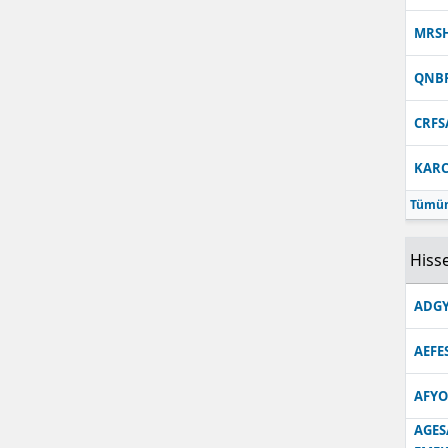
MRS
QNB
CRFS
KARC
Tümün
Hisse
ADGY
AEFE
AFYO
AGES