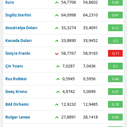
54,7706
54,8602
Euro
0.06
64,0998
64,2310
İngiliz Sterlini
0.41
33,3274
33,4091
Avustralya Doları
0.12
33,8890
33,9452
Kanada Doları
0.2
58,7767
58,9165
İsviçre Frankı
-0.11
7,0287
7,0436
Çin Yuanı
0.1
0,5945
0,5956
Rus Rublesi
0.44
4,9742
5,0099
İsveç Kronu
0.31
12,9232
12,9485
BAE Dirhemi
0.18
27,8891
28,1418
Bulgar Levası
0.56