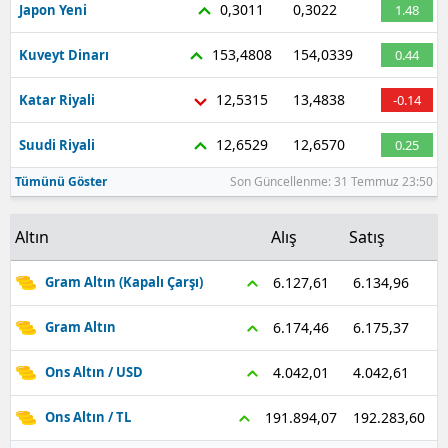
0,3011
0,3022
Japon Yeni
1.48
153,4808
154,0339
Kuveyt Dinarı
0.44
12,5315
13,4838
Katar Riyali
-0.14
12,6529
12,6570
Suudi Riyali
0.25
Tümünü Göster
Son Güncellenme: 31 Temmuz 23:50
Altın
Alış
Satış
6.134,96
6.127,61
Gram Altın (Kapalı Çarşı)
6.175,37
6.174,46
Gram Altın
4.042,61
4.042,01
Ons Altın / USD
192.283,60
191.894,07
Ons Altın / TL