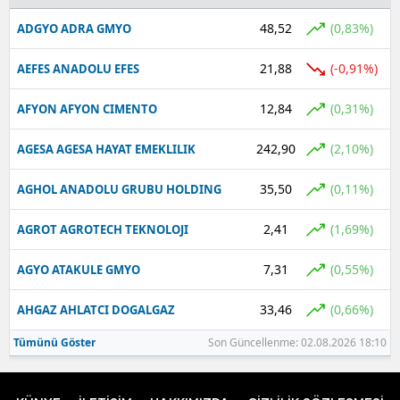
48,52
(0,83%)
ADGYO ADRA GMYO
21,88
(-0,91%)
AEFES ANADOLU EFES
12,84
(0,31%)
AFYON AFYON CIMENTO
242,90
(2,10%)
AGESA AGESA HAYAT EMEKLILIK
35,50
(0,11%)
AGHOL ANADOLU GRUBU HOLDING
2,41
(1,69%)
AGROT AGROTECH TEKNOLOJI
7,31
(0,55%)
AGYO ATAKULE GMYO
33,46
(0,66%)
AHGAZ AHLATCI DOGALGAZ
Tümünü Göster
Son Güncellenme: 02.08.2026 18:10