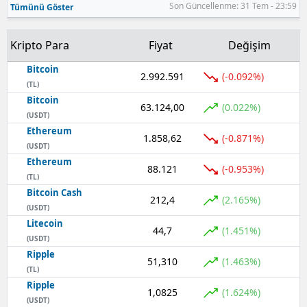
Son Güncellenme: 31 Tem - 23:59
Tümünü Göster
Kripto Para
Fiyat
Değişim
Bitcoin
2.992.591
(-0.092%)
(TL)
Bitcoin
63.124,00
(0.022%)
(USDT)
Ethereum
1.858,62
(-0.871%)
(USDT)
Ethereum
88.121
(-0.953%)
(TL)
Bitcoin Cash
212,4
(2.165%)
(USDT)
Litecoin
44,7
(1.451%)
(USDT)
Ripple
51,310
(1.463%)
(TL)
Ripple
1,0825
(1.624%)
(USDT)