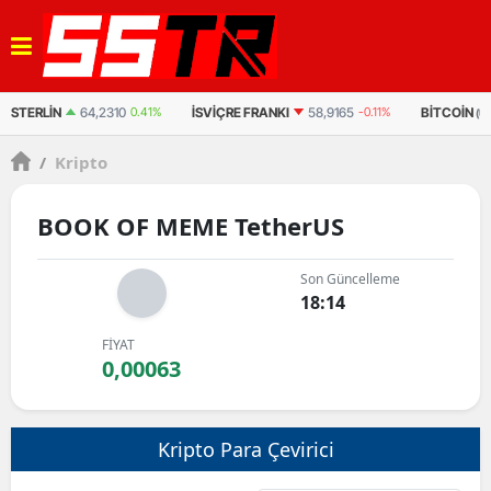
STERLIN
64,2310
0.41%
İSVIÇRE FRANKI
58,9165
-0.11%
BITCOIN
(U
/
Kripto
BOOK OF MEME TetherUS
Son Güncelleme
18:14
FİYAT
0,00063
Kripto Para Çevirici