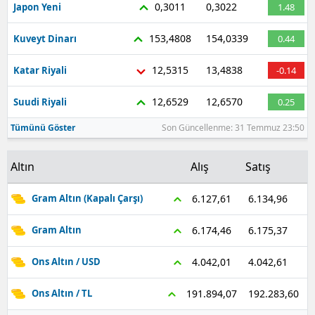
0,3011
0,3022
Japon Yeni
1.48
153,4808
154,0339
Kuveyt Dinarı
0.44
12,5315
13,4838
Katar Riyali
-0.14
12,6529
12,6570
Suudi Riyali
0.25
Tümünü Göster
Son Güncellenme: 31 Temmuz 23:50
Altın
Alış
Satış
6.134,96
6.127,61
Gram Altın (Kapalı Çarşı)
6.175,37
6.174,46
Gram Altın
4.042,61
4.042,01
Ons Altın / USD
192.283,60
191.894,07
Ons Altın / TL