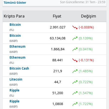
Son Güncellenme: 31 Tem - 23:59
Tümünü Göster
Kripto Para
Fiyat
Değişim
Bitcoin
2.991.027
(-0.008%)
(TL)
Bitcoin
63.134,08
(0.139%)
(USDT)
Ethereum
1.866,84
(0.041%)
(USDT)
Ethereum
88.441
(-0.131%)
(TL)
Bitcoin Cash
211,9
(1.485%)
(USDT)
Litecoin
44,7
(0.722%)
(USDT)
Ripple
51,200
(1.547%)
(TL)
Ripple
1,0808
(1.722%)
(USDT)