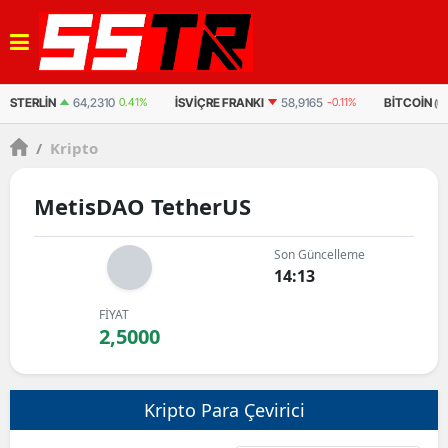
STERLIN
64,2310
0.41%
İSVIÇRE FRANKI
58,9165
-0.11%
BITCOIN
(U
/
Kripto
MetisDAO TetherUS
Son Güncelleme
14:13
FİYAT
2,5000
Kripto Para Çevirici