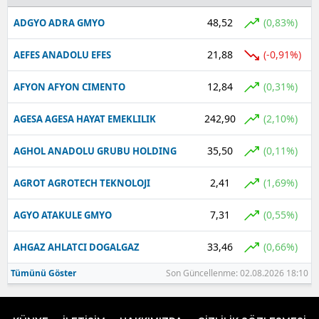
48,52
(0,83%)
ADGYO ADRA GMYO
21,88
(-0,91%)
AEFES ANADOLU EFES
12,84
(0,31%)
AFYON AFYON CIMENTO
242,90
(2,10%)
AGESA AGESA HAYAT EMEKLILIK
35,50
(0,11%)
AGHOL ANADOLU GRUBU HOLDING
2,41
(1,69%)
AGROT AGROTECH TEKNOLOJI
7,31
(0,55%)
AGYO ATAKULE GMYO
33,46
(0,66%)
AHGAZ AHLATCI DOGALGAZ
Tümünü Göster
Son Güncellenme: 02.08.2026 18:10