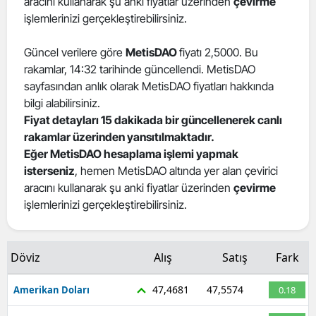
aracını kullanarak şu anki fiyatlar üzerinden
çevirme
işlemlerinizi gerçekleştirebilirsiniz.
Güncel verilere göre
MetisDAO
fiyatı 2,5000. Bu
rakamlar, 14:32 tarihinde güncellendi. MetisDAO
sayfasından anlık olarak MetisDAO fiyatları hakkında
bilgi alabilirsiniz.
Fiyat detayları 15 dakikada bir güncellenerek canlı
rakamlar üzerinden yansıtılmaktadır.
Eğer MetisDAO hesaplama işlemi yapmak
isterseniz
, hemen MetisDAO altında yer alan çevirici
aracını kullanarak şu anki fiyatlar üzerinden
çevirme
işlemlerinizi gerçekleştirebilirsiniz.
Döviz
Alış
Satış
Fark
47,4681
47,5574
Amerikan Doları
0.18