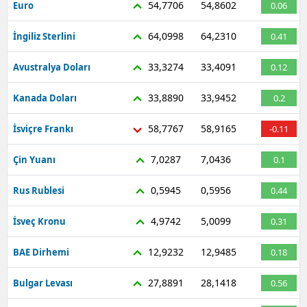
54,7706
54,8602
Euro
0.06
64,0998
64,2310
İngiliz Sterlini
0.41
33,3274
33,4091
Avustralya Doları
0.12
33,8890
33,9452
Kanada Doları
0.2
58,7767
58,9165
İsviçre Frankı
-0.11
7,0287
7,0436
Çin Yuanı
0.1
0,5945
0,5956
Rus Rublesi
0.44
4,9742
5,0099
İsveç Kronu
0.31
12,9232
12,9485
BAE Dirhemi
0.18
27,8891
28,1418
Bulgar Levası
0.56