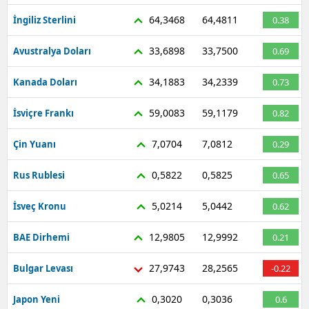
64,3468
64,4811
İngiliz Sterlini
0.38
33,6898
33,7500
Avustralya Doları
0.69
34,1883
34,2339
Kanada Doları
0.73
59,0083
59,1179
İsviçre Frankı
0.82
7,0704
7,0812
Çin Yuanı
0.29
0,5822
0,5825
Rus Rublesi
0.65
5,0214
5,0442
İsveç Kronu
0.62
12,9805
12,9992
BAE Dirhemi
0.21
27,9743
28,2565
Bulgar Levası
-0.22
0,3020
0,3036
Japon Yeni
0.6