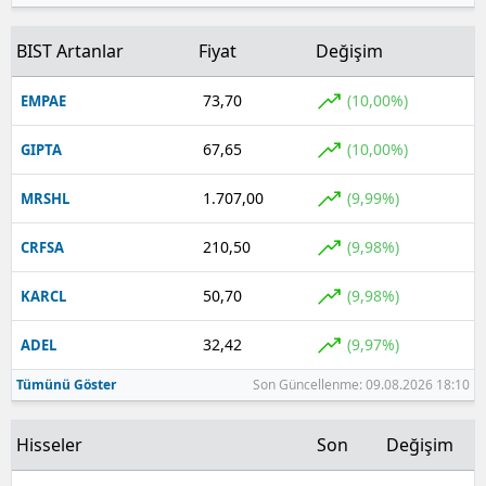
BIST Artanlar
Fiyat
Değişim
73,70
(10,00%)
EMPAE
67,65
(10,00%)
GIPTA
1.707,00
(9,99%)
MRSHL
210,50
(9,98%)
CRFSA
50,70
(9,98%)
KARCL
32,42
(9,97%)
ADEL
Tümünü Göster
Son Güncellenme: 09.08.2026 18:10
Hisseler
Son
Değişim