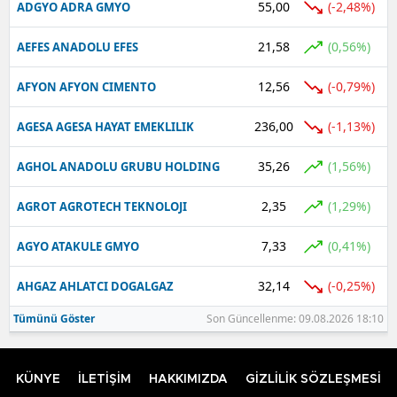
55,00
(-2,48%)
ADGYO ADRA GMYO
21,58
(0,56%)
AEFES ANADOLU EFES
12,56
(-0,79%)
AFYON AFYON CIMENTO
236,00
(-1,13%)
AGESA AGESA HAYAT EMEKLILIK
35,26
(1,56%)
AGHOL ANADOLU GRUBU HOLDING
2,35
(1,29%)
AGROT AGROTECH TEKNOLOJI
7,33
(0,41%)
AGYO ATAKULE GMYO
32,14
(-0,25%)
AHGAZ AHLATCI DOGALGAZ
Tümünü Göster
Son Güncellenme: 09.08.2026 18:10
KÜNYE
İLETİŞİM
HAKKIMIZDA
GİZLİLİK SÖZLEŞMESİ