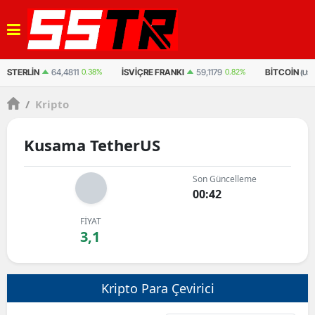
STERLIN
64,4811
0.38%
İSVIÇRE FRANKI
59,1179
0.82%
BITCOIN
(US
/
Kripto
Kusama TetherUS
Son Güncelleme
00:42
FİYAT
3,1
Kripto Para Çevirici