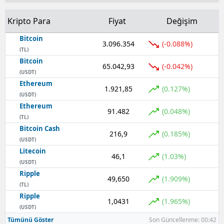
Kripto Para
Fiyat
Değişim
Bitcoin
3.096.354
(-0.088%)
(TL)
Bitcoin
65.042,93
(-0.042%)
(USDT)
Ethereum
1.921,85
(0.127%)
(USDT)
Ethereum
91.482
(0.048%)
(TL)
Bitcoin Cash
216,9
(0.185%)
(USDT)
Litecoin
46,1
(1.03%)
(USDT)
Ripple
49,650
(1.909%)
(TL)
Ripple
1,0431
(1.965%)
(USDT)
Tümünü Göster
Son Güncellenme: 00:42