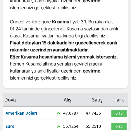
kullanarak şu anki fiyatlar üzerinden
çevirme
işlemlerinizi gerçekleştirebilirsiniz.
Güncel verilere göre
Kusama
fiyatı 3,1. Bu rakamlar,
01:24 tarihinde güncellendi. Kusama sayfasından anlık
olarak Kusama fiyatları hakkında bilgi alabilirsiniz.
Fiyat detayları 15 dakikada bir güncellenerek canlı
rakamlar üzerinden yansıtılmaktadır.
Eğer Kusama hesaplama işlemi yapmak isterseniz
,
hemen Kusama altında yer alan çevirici aracını
kullanarak şu anki fiyatlar üzerinden
çevirme
işlemlerinizi gerçekleştirebilirsiniz.
Döviz
Alış
Satış
Fark
47,6787
47,7436
Amerikan Doları
0.18
55,1254
55,2510
Euro
0.32