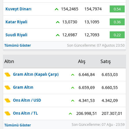
154,2465
154,7974
Kuveyt Dinarı
0.54
13,0730
13,1095
Katar Riyali
0.36
12,6987
12,7093
Suudi Riyali
0.22
Tümünü Göster
Son Güncellenme: 07 Ağustos 23:50
Altın
Alış
Satış
6.653,03
6.646,84
Gram Altın (Kapalı Çarşı)
6.660,55
6.659,69
Gram Altın
4.342,09
4.341,53
Ons Altın / USD
207.307,01
206.998,51
Ons Altın / TL
Son Güncellenme: 07 Ağu - 23:59
Tümünü Göster