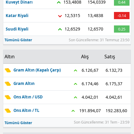
153,4808
154,0339
Kuveyt Dinarı
0.44
12,5315
13,4838
Katar Riyali
-0.14
12,6529
12,6570
Suudi Riyali
0.25
Tümünü Göster
Son Güncellenme: 31 Temmuz 23:50
Altın
Alış
Satış
6.132,73
6.126,67
Gram Altın (Kapalı Çarşı)
6.175,37
6.174,46
Gram Altın
4.042,61
4.042,01
Ons Altın / USD
192.283,60
191.894,07
Ons Altın / TL
Son Güncellenme: 31 Tem - 23:59
Tümünü Göster