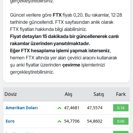
gerçekleştirebilirsiniz.
Güncel verilere göre
FTX
fiyatı 0,20. Bu rakamlar, 12:28
tarihinde güncellendi. FTX sayfasından anlık olarak
FTX fiyatları hakkında bilgi alabilirsiniz.
Fiyat detayları 15 dakikada bir güncellenerek canlı
rakamlar üzerinden yansıtılmaktadır.
Eğer FTX hesaplama işlemi yapmak isterseniz
,
hemen FTX altında yer alan çevirici aracını kullanarak
şu anki fiyatlar üzerinden
çevirme
işlemlerinizi
gerçekleştirebilirsiniz.
Döviz
Alış
Satış
Fark
47,4681
47,5574
Amerikan Doları
0.18
54,7706
54,8602
Euro
0.06