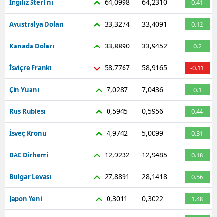
64,0998
64,2310
İngiliz Sterlini
0.41
33,3274
33,4091
Avustralya Doları
0.12
33,8890
33,9452
Kanada Doları
0.2
58,7767
58,9165
İsviçre Frankı
-0.11
7,0287
7,0436
Çin Yuanı
0.1
0,5945
0,5956
Rus Rublesi
0.44
4,9742
5,0099
İsveç Kronu
0.31
12,9232
12,9485
BAE Dirhemi
0.18
27,8891
28,1418
Bulgar Levası
0.56
0,3011
0,3022
Japon Yeni
1.48