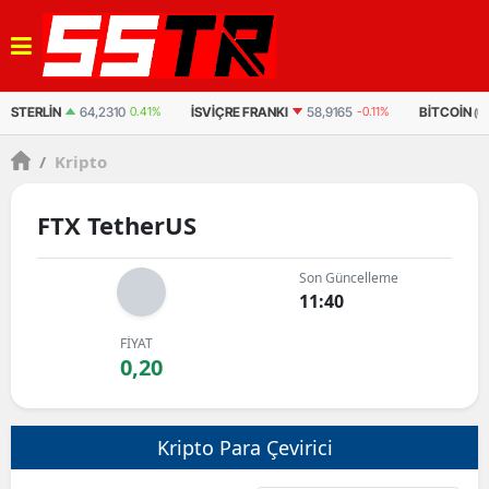
STERLIN
64,2310
0.41%
İSVIÇRE FRANKI
58,9165
-0.11%
BITCOIN
(U
/
Kripto
FTX TetherUS
Son Güncelleme
11:40
FİYAT
0,20
Kripto Para Çevirici