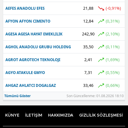
21,88
(-0,91%)
AEFES ANADOLU EFES
12,84
(0,31%)
AFYON AFYON CIMENTO
242,90
(2,10%)
AGESA AGESA HAYAT EMEKLILIK
35,50
(0,11%)
AGHOL ANADOLU GRUBU HOLDING
2,41
(1,69%)
AGROT AGROTECH TEKNOLOJI
7,31
(0,55%)
AGYO ATAKULE GMYO
33,46
(0,66%)
AHGAZ AHLATCI DOGALGAZ
Tümünü Göster
Son Güncellenme: 01.08.2026 18:10
KÜNYE
İLETİŞİM
HAKKIMIZDA
GİZLİLİK SÖZLEŞMESİ