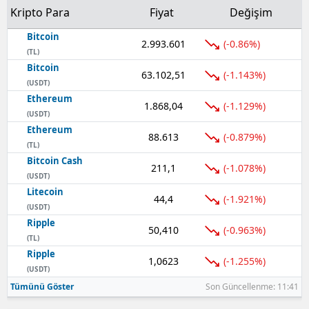
Kripto Para
Fiyat
Değişim
Bitcoin
2.993.601
(-0.86%)
(TL)
Bitcoin
63.102,51
(-1.143%)
(USDT)
Ethereum
1.868,04
(-1.129%)
(USDT)
Ethereum
88.613
(-0.879%)
(TL)
Bitcoin Cash
211,1
(-1.078%)
(USDT)
Litecoin
44,4
(-1.921%)
(USDT)
Ripple
50,410
(-0.963%)
(TL)
Ripple
1,0623
(-1.255%)
(USDT)
Tümünü Göster
Son Güncellenme: 11:41