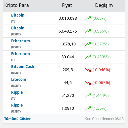
Kripto Para
Fiyat
Değişim
Bitcoin
3.010.098
(0.63%)
(TL)
Bitcoin
63.482,75
(0.556%)
(USDT)
Ethereum
1.878,10
(0.377%)
(USDT)
Ethereum
89.044
(0.439%)
(TL)
Bitcoin Cash
209,5
(-0.946%)
(USDT)
Litecoin
44,6
(-0.067%)
(USDT)
Ripple
51,270
(1.444%)
(TL)
Ripple
1,0810
(1.35%)
(USDT)
Tümünü Göster
Son Güncellenme: 08:13