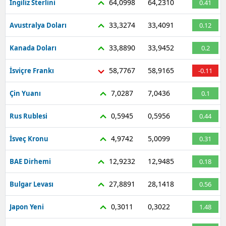
64,0998
64,2310
İngiliz Sterlini
0.41
33,3274
33,4091
Avustralya Doları
0.12
33,8890
33,9452
Kanada Doları
0.2
58,7767
58,9165
İsviçre Frankı
-0.11
7,0287
7,0436
Çin Yuanı
0.1
0,5945
0,5956
Rus Rublesi
0.44
4,9742
5,0099
İsveç Kronu
0.31
12,9232
12,9485
BAE Dirhemi
0.18
27,8891
28,1418
Bulgar Levası
0.56
0,3011
0,3022
Japon Yeni
1.48