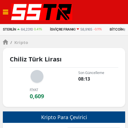
STERLIN
64,2310
0.41%
İSVIÇRE FRANKI
58,9165
-0.11%
BITCOIN
(U
/
Kripto
Chiliz Türk Lirası
Son Güncelleme
08:13
FİYAT
0,609
Kripto Para Çevirici