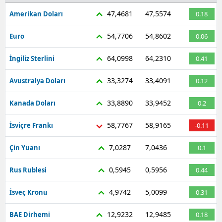
47,4681
47,5574
Amerikan Doları
0.18
54,7706
54,8602
Euro
0.06
64,0998
64,2310
İngiliz Sterlini
0.41
33,3274
33,4091
Avustralya Doları
0.12
33,8890
33,9452
Kanada Doları
0.2
58,7767
58,9165
İsviçre Frankı
-0.11
7,0287
7,0436
Çin Yuanı
0.1
0,5945
0,5956
Rus Rublesi
0.44
4,9742
5,0099
İsveç Kronu
0.31
12,9232
12,9485
BAE Dirhemi
0.18