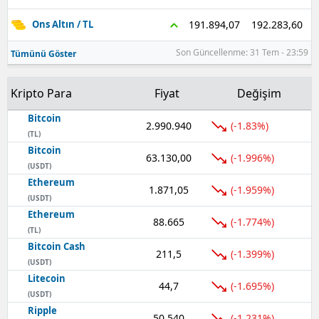
192.283,60
191.894,07
Ons Altın / TL
Son Güncellenme: 31 Tem - 23:59
Tümünü Göster
Kripto Para
Fiyat
Değişim
Bitcoin
2.990.940
(-1.83%)
(TL)
Bitcoin
63.130,00
(-1.996%)
(USDT)
Ethereum
1.871,05
(-1.959%)
(USDT)
Ethereum
88.665
(-1.774%)
(TL)
Bitcoin Cash
211,5
(-1.399%)
(USDT)
Litecoin
44,7
(-1.695%)
(USDT)
Ripple
50,540
(-1.231%)