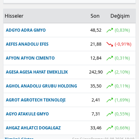
Hisseler
Son
Değişim
48,52
(0,83%)
ADGYO ADRA GMYO
21,88
(-0,91%)
AEFES ANADOLU EFES
12,84
(0,31%)
AFYON AFYON CIMENTO
242,90
(2,10%)
AGESA AGESA HAYAT EMEKLILIK
35,50
(0,11%)
AGHOL ANADOLU GRUBU HOLDING
2,41
(1,69%)
AGROT AGROTECH TEKNOLOJI
7,31
(0,55%)
AGYO ATAKULE GMYO
33,46
(0,66%)
AHGAZ AHLATCI DOGALGAZ