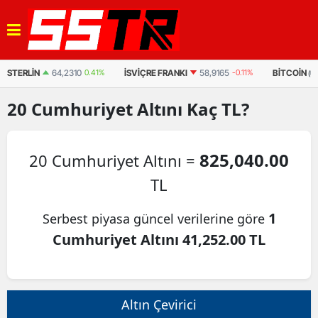
İSVIÇRE FRANKI
58,9165
-0.11%
BITCOIN
63.130,00
-1.996%
(USDT)
20
Cumhuriyet Altını
Kaç TL?
825,040.00
20 Cumhuriyet Altını =
TL
1
Serbest piyasa güncel verilerine göre
Cumhuriyet Altını 41,252.00 TL
Altın Çevirici