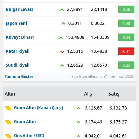
27,8891
28,1418
Bulgar Levası
0.56
0,3011
0,3022
Japon Yeni
1.48
153,4808
154,0339
Kuveyt Dinarı
0.44
12,5315
13,4838
Katar Riyali
-0.14
12,6529
12,6570
Suudi Riyali
0.25
Tümünü Göster
Son Güncellenme: 31 Temmuz 23:50
Altın
Alış
Satış
6.132,73
6.126,67
Gram Altın (Kapalı Çarşı)
6.175,37
6.174,46
Gram Altın
4.042,61
4.042,01
Ons Altın / USD