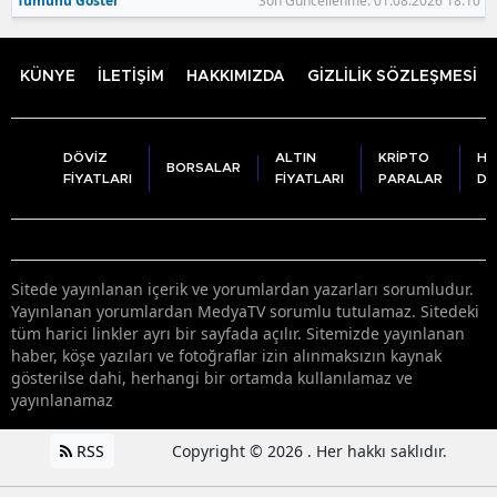
Tümünü Göster
Son Güncellenme: 01.08.2026 18:10
KÜNYE
İLETİŞİM
HAKKIMIZDA
GİZLİLİK SÖZLEŞMESİ
DÖVİZ
ALTIN
KRİPTO
HA
BORSALAR
FİYATLARI
FİYATLARI
PARALAR
DU
Sitede yayınlanan içerik ve yorumlardan yazarları sorumludur.
Yayınlanan yorumlardan MedyaTV sorumlu tutulamaz. Sitedeki
tüm harici linkler ayrı bir sayfada açılır. Sitemizde yayınlanan
haber, köşe yazıları ve fotoğraflar izin alınmaksızın kaynak
gösterilse dahi, herhangi bir ortamda kullanılamaz ve
yayınlanamaz
RSS
Copyright © 2026 . Her hakkı saklıdır.