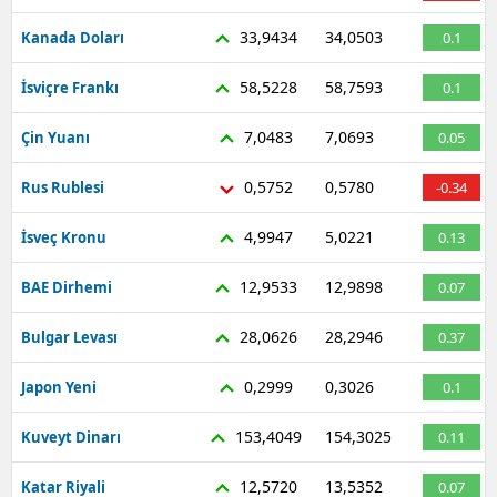
33,9434
34,0503
Kanada Doları
0.1
58,5228
58,7593
İsviçre Frankı
0.1
7,0483
7,0693
Çin Yuanı
0.05
0,5752
0,5780
Rus Rublesi
-0.34
4,9947
5,0221
İsveç Kronu
0.13
12,9533
12,9898
BAE Dirhemi
0.07
28,0626
28,2946
Bulgar Levası
0.37
0,2999
0,3026
Japon Yeni
0.1
153,4049
154,3025
Kuveyt Dinarı
0.11
12,5720
13,5352
Katar Riyali
0.07