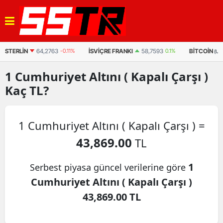
İSVIÇRE FRANKI
58,7593
0.1%
BITCOIN
64.416,00
-0.408%
(USDT)
1
Cumhuriyet Altını ( Kapalı Çarşı )
Kaç TL?
1 Cumhuriyet Altını ( Kapalı Çarşı ) =
43,869.00
TL
1
Serbest piyasa güncel verilerine göre
Cumhuriyet Altını ( Kapalı Çarşı )
43,869.00 TL