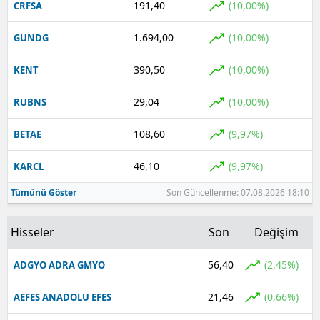
191,40
(10,00%)
CRFSA
1.694,00
(10,00%)
GUNDG
390,50
(10,00%)
KENT
29,04
(10,00%)
RUBNS
108,60
(9,97%)
BETAE
46,10
(9,97%)
KARCL
Tümünü Göster
Son Güncellenme: 07.08.2026 18:10
Hisseler
Son
Değişim
56,40
(2,45%)
ADGYO ADRA GMYO
21,46
(0,66%)
AEFES ANADOLU EFES