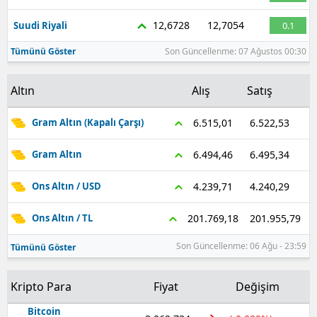
12,6728
12,7054
Suudi Riyali
0.1
Tümünü Göster
Son Güncellenme: 07 Ağustos 00:30
Altın
Alış
Satış
6.522,53
6.515,01
Gram Altın (Kapalı Çarşı)
6.495,34
6.494,46
Gram Altın
4.240,29
4.239,71
Ons Altın / USD
201.955,79
201.769,18
Ons Altın / TL
Son Güncellenme: 06 Ağu - 23:59
Tümünü Göster
Kripto Para
Fiyat
Değişim
Bitcoin