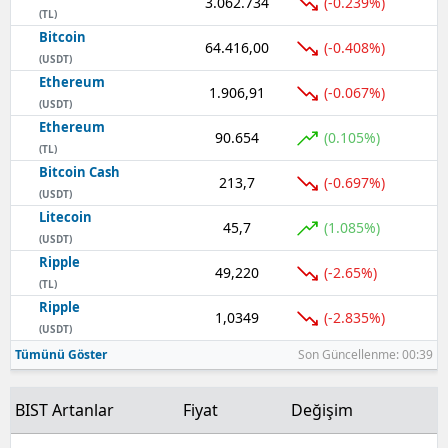
3.062.734
(-0.239%)
(TL)
Bitcoin
64.416,00
(-0.408%)
(USDT)
Ethereum
1.906,91
(-0.067%)
(USDT)
Ethereum
90.654
(0.105%)
(TL)
Bitcoin Cash
213,7
(-0.697%)
(USDT)
Litecoin
45,7
(1.085%)
(USDT)
Ripple
49,220
(-2.65%)
(TL)
Ripple
1,0349
(-2.835%)
(USDT)
Tümünü Göster
Son Güncellenme: 00:39
BIST Artanlar
Fiyat
Değişim