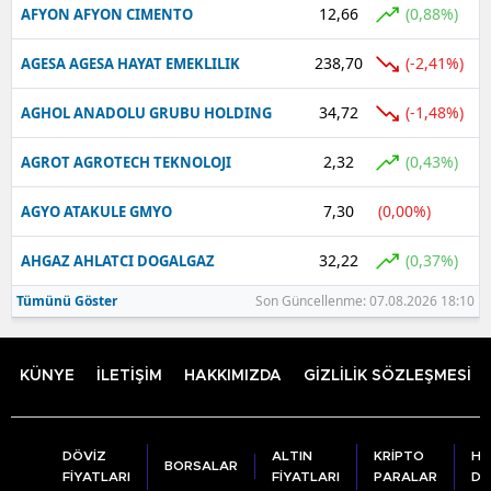
12,66
(0,88%)
AFYON AFYON CIMENTO
238,70
(-2,41%)
AGESA AGESA HAYAT EMEKLILIK
34,72
(-1,48%)
AGHOL ANADOLU GRUBU HOLDING
2,32
(0,43%)
AGROT AGROTECH TEKNOLOJI
7,30
(0,00%)
AGYO ATAKULE GMYO
32,22
(0,37%)
AHGAZ AHLATCI DOGALGAZ
Tümünü Göster
Son Güncellenme: 07.08.2026 18:10
KÜNYE
İLETİŞİM
HAKKIMIZDA
GİZLİLİK SÖZLEŞMESİ
DÖVİZ
ALTIN
KRİPTO
HA
BORSALAR
FİYATLARI
FİYATLARI
PARALAR
DU