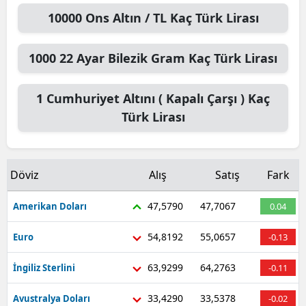
10000
Ons Altın / TL
Kaç Türk Lirası
1000
22 Ayar Bilezik Gram
Kaç Türk Lirası
1
Cumhuriyet Altını ( Kapalı Çarşı )
Kaç
Türk Lirası
Döviz
Alış
Satış
Fark
47,5790
47,7067
Amerikan Doları
0.04
54,8192
55,0657
Euro
-0.13
63,9299
64,2763
İngiliz Sterlini
-0.11
33,4290
33,5378
Avustralya Doları
-0.02