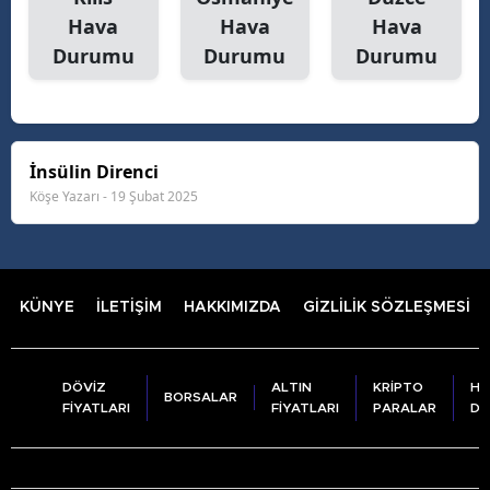
Hava
Hava
Hava
Durumu
Durumu
Durumu
İnsülin Direnci
Köşe Yazarı - 19 Şubat 2025
KÜNYE
İLETİŞİM
HAKKIMIZDA
GİZLİLİK SÖZLEŞMESİ
DÖVİZ
ALTIN
KRİPTO
HA
BORSALAR
FİYATLARI
FİYATLARI
PARALAR
DU