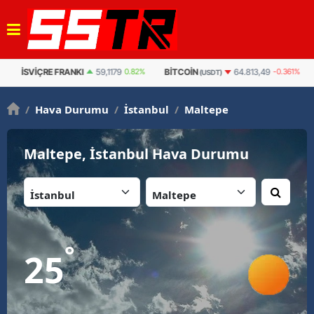
İSVIÇRE FRANKI
59,1179
0.82%
BITCOIN
B
64.813,49
-0.361%
(USDT)
/
Hava Durumu
/
İstanbul
/
Maltepe
Maltepe, İstanbul Hava Durumu
İl:
İlçe:
°
25