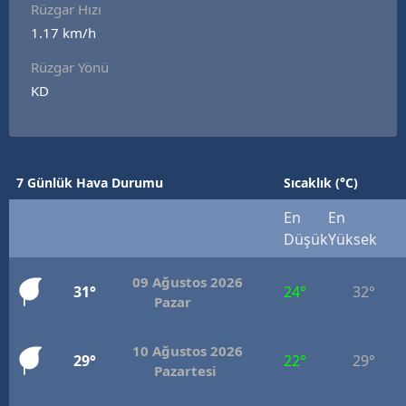
Rüzgar Hızı
1.17 km/h
Rüzgar Yönü
KD
7 Günlük Hava Durumu
Sıcaklık (°C)
En
En
Düşük
Yüksek
09 Ağustos 2026
31°
24°
32°
Pazar
10 Ağustos 2026
29°
22°
29°
Pazartesi