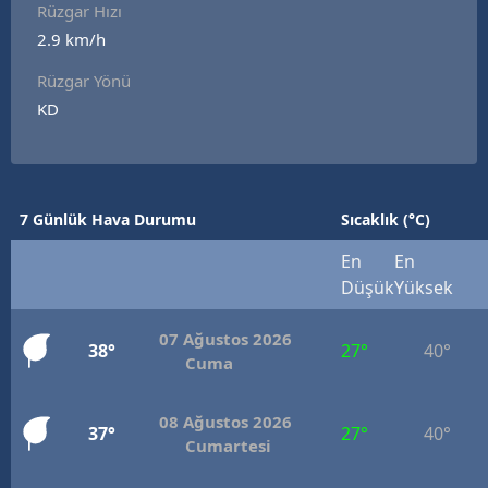
Rüzgar Hızı
2.9 km/h
Rüzgar Yönü
KD
7 Günlük Hava Durumu
Sıcaklık (°C)
En
En
Düşük
Yüksek
07 Ağustos 2026
38°
27°
40°
Cuma
08 Ağustos 2026
37°
27°
40°
Cumartesi