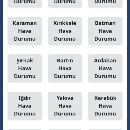
Durumu
Durumu
Durumu
Karaman
Kırıkkale
Batman
Hava
Hava
Hava
Durumu
Durumu
Durumu
Şırnak
Bartın
Ardahan
Hava
Hava
Hava
Durumu
Durumu
Durumu
Iğdır
Yalova
Karabük
Hava
Hava
Hava
Durumu
Durumu
Durumu