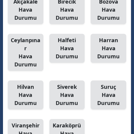
Akçakale
Birecik
Bozova
Hava
Hava
Hava
Durumu
Durumu
Durumu
Ceylanpına
Halfeti
Harran
r
Hava
Hava
Hava
Durumu
Durumu
Durumu
Hilvan
Siverek
Suruç
Hava
Hava
Hava
Durumu
Durumu
Durumu
Viranşehir
Karaköprü
Hava
Hava