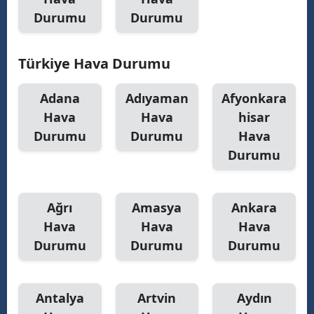
Durumu
Durumu
Türkiye Hava Durumu
Adana
Adıyaman
Afyonkara
Hava
Hava
hisar
Durumu
Durumu
Hava
Durumu
Ağrı
Amasya
Ankara
Hava
Hava
Hava
Durumu
Durumu
Durumu
Antalya
Artvin
Aydın