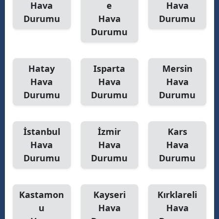
Hava
e
Hava
Durumu
Hava
Durumu
Durumu
Hatay
Isparta
Mersin
Hava
Hava
Hava
Durumu
Durumu
Durumu
İstanbul
İzmir
Kars
Hava
Hava
Hava
Durumu
Durumu
Durumu
Kastamon
Kayseri
Kırklareli
u
Hava
Hava