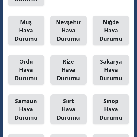
Muş
Nevşehir
Niğde
Hava
Hava
Hava
Durumu
Durumu
Durumu
Ordu
Rize
Sakarya
Hava
Hava
Hava
Durumu
Durumu
Durumu
Samsun
Siirt
Sinop
Hava
Hava
Hava
Durumu
Durumu
Durumu