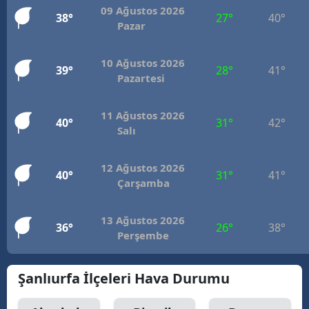
09 Ağustos 2026
38°
27°
40°
Pazar
10 Ağustos 2026
39°
28°
41°
Pazartesi
11 Ağustos 2026
40°
31°
42°
Salı
12 Ağustos 2026
40°
31°
41°
Çarşamba
13 Ağustos 2026
36°
26°
38°
Perşembe
Şanlıurfa İlçeleri Hava Durumu