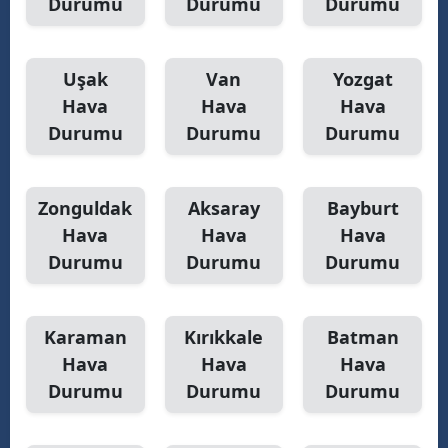
Durumu
Durumu
Durumu
Uşak
Van
Yozgat
Hava
Hava
Hava
Durumu
Durumu
Durumu
Zonguldak
Aksaray
Bayburt
Hava
Hava
Hava
Durumu
Durumu
Durumu
Karaman
Kırıkkale
Batman
Hava
Hava
Hava
Durumu
Durumu
Durumu