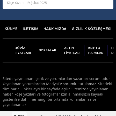
Köşe Yazarı - 19 Şubat 2025
KÜNYE
İLETİŞİM
HAKKIMIZDA
GİZLİLİK SÖZLEŞMESİ
DÖVİZ
ALTIN
KRİPTO
HA
BORSALAR
FİYATLARI
FİYATLARI
PARALAR
DU
Sitede yayınlanan içerik ve yorumlardan yazarları sorumludur.
Yayınlanan yorumlardan MedyaTV sorumlu tutulamaz. Sitedeki
tüm harici linkler ayrı bir sayfada açılır. Sitemizde yayınlanan
haber, köşe yazıları ve fotoğraflar izin alınmaksızın kaynak
gösterilse dahi, herhangi bir ortamda kullanılamaz ve
yayınlanamaz