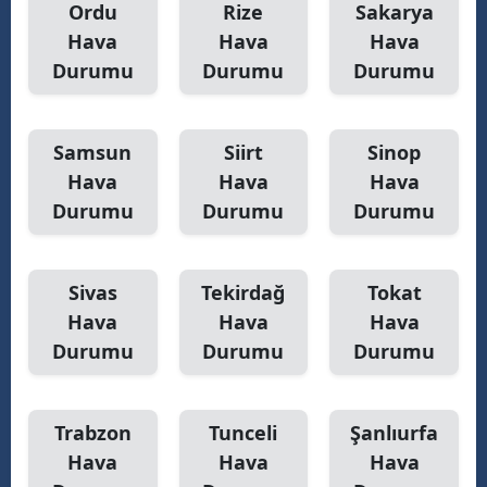
Ordu
Rize
Sakarya
Hava
Hava
Hava
Durumu
Durumu
Durumu
Samsun
Siirt
Sinop
Hava
Hava
Hava
Durumu
Durumu
Durumu
Sivas
Tekirdağ
Tokat
Hava
Hava
Hava
Durumu
Durumu
Durumu
Trabzon
Tunceli
Şanlıurfa
Hava
Hava
Hava