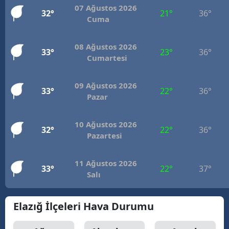
07 Ağustos 2026
32°
21°
36°
Cuma
08 Ağustos 2026
33°
23°
36°
Cumartesi
09 Ağustos 2026
33°
22°
36°
Pazar
10 Ağustos 2026
32°
22°
36°
Pazartesi
11 Ağustos 2026
33°
22°
37°
Salı
Elazığ İlçeleri Hava Durumu