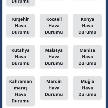
Durumu
Kırşehir
Kocaeli
Konya
Hava
Hava
Hava
Durumu
Durumu
Durumu
Kütahya
Malatya
Manisa
Hava
Hava
Hava
Durumu
Durumu
Durumu
Kahraman
Mardin
Muğla
maraş
Hava
Hava
Hava
Durumu
Durumu
Durumu