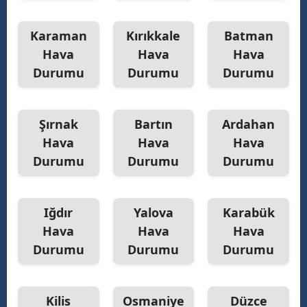
Karaman
Kırıkkale
Batman
Hava
Hava
Hava
Durumu
Durumu
Durumu
Şırnak
Bartın
Ardahan
Hava
Hava
Hava
Durumu
Durumu
Durumu
Iğdır
Yalova
Karabük
Hava
Hava
Hava
Durumu
Durumu
Durumu
Kilis
Osmaniye
Düzce