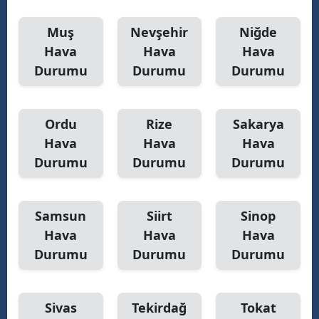
Muş
Nevşehir
Niğde
Hava
Hava
Hava
Durumu
Durumu
Durumu
Ordu
Rize
Sakarya
Hava
Hava
Hava
Durumu
Durumu
Durumu
Samsun
Siirt
Sinop
Hava
Hava
Hava
Durumu
Durumu
Durumu
Sivas
Tekirdağ
Tokat