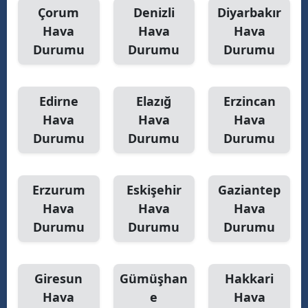
Çorum
Denizli
Diyarbakır
Hava
Hava
Hava
Durumu
Durumu
Durumu
Edirne
Elazığ
Erzincan
Hava
Hava
Hava
Durumu
Durumu
Durumu
Erzurum
Eskişehir
Gaziantep
Hava
Hava
Hava
Durumu
Durumu
Durumu
Giresun
Gümüşhan
Hakkari
Hava
e
Hava