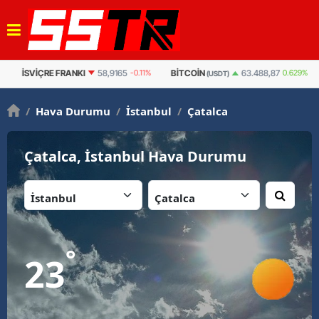
İSVIÇRE FRANKI
58,9165
-0.11%
BITCOIN
B
63.488,87
0.629%
(USDT)
/
Hava Durumu
/
İstanbul
/
Çatalca
Çatalca, İstanbul Hava Durumu
İl:
İlçe:
°
23