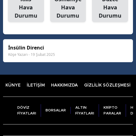
Hava
Hava
Hava
Durumu
Durumu
Durumu
İnsülin Direnci
Köşe Yazarı - 19 Şubat 2025
KÜNYE
İLETİŞİM
HAKKIMIZDA
GİZLİLİK SÖZLEŞMESİ
DÖVİZ
ALTIN
KRİPTO
HA
BORSALAR
FİYATLARI
FİYATLARI
PARALAR
DU