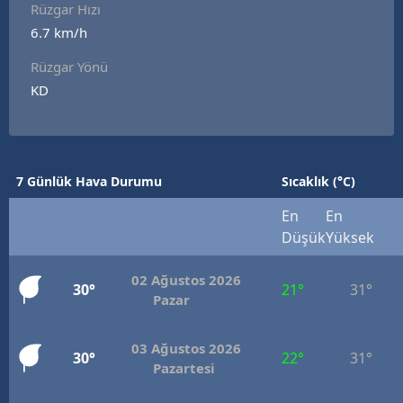
Rüzgar Hızı
6.7 km/h
Rüzgar Yönü
KD
7 Günlük Hava Durumu
Sıcaklık (°C)
En
En
Düşük
Yüksek
02 Ağustos 2026
30°
21°
31°
Pazar
03 Ağustos 2026
30°
22°
31°
Pazartesi