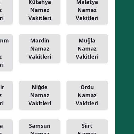
a
Kütahya
Malatya
z
Namaz
Namaz
ri
Vakitleri
Vakitleri
anm
Mardin
Muğla
Namaz
Namaz
z
Vakitleri
Vakitleri
ri
ir
Niğde
Ordu
z
Namaz
Namaz
ri
Vakitleri
Vakitleri
a
Samsun
Siirt
z
Namaz
Namaz