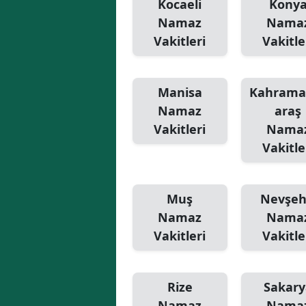
Kocaeli
Kony
Namaz
Nama
Vakitleri
Vakitle
Manisa
Kahram
Namaz
araş
Vakitleri
Nama
Vakitle
Muş
Nevşeh
Namaz
Nama
Vakitleri
Vakitle
Rize
Sakary
Namaz
Nama