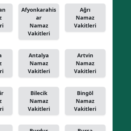
an
Afyonkarahis
Ağrı
z
ar
Namaz
ri
Namaz
Vakitleri
Vakitleri
a
Antalya
Artvin
z
Namaz
Namaz
ri
Vakitleri
Vakitleri
ir
Bilecik
Bingöl
z
Namaz
Namaz
ri
Vakitleri
Vakitleri
Burdur
Bursa