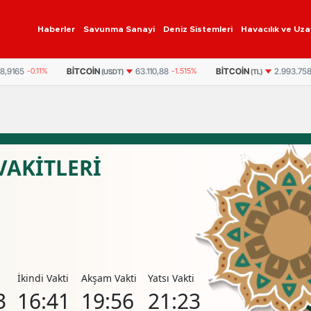
Haberler
Savunma Sanayi
Deniz Sistemleri
Havacılık ve Uza
BITCOIN
ETHEREUM
63.110,88
-1.515%
2.993.758
-1.277%
DT)
(TL)
(TL)
VAKİTLERİ
i
İkindi Vakti
Akşam Vakti
Yatsı Vakti
3
16:41
19:56
21:23