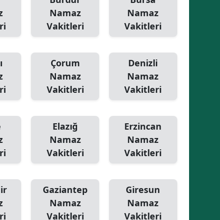
z
Namaz
Namaz
ri
Vakitleri
Vakitleri
ı
Çorum
Denizli
z
Namaz
Namaz
ri
Vakitleri
Vakitleri
e
Elazığ
Erzincan
z
Namaz
Namaz
ri
Vakitleri
Vakitleri
ir
Gaziantep
Giresun
z
Namaz
Namaz
ri
Vakitleri
Vakitleri