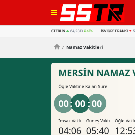
STERLIN
64,2310
0.41%
İSVIÇRE FRANKI
58,9165
-0.11%
BITCOIN
(US
/
Namaz Vakitleri
MERSIN NAMAZ 
Öğle
Vaktine Kalan Süre
00
: 00 :
00
İmsak Vakti
Güneş Vakti
Öğle Vakt
04:06
05:40
12:5