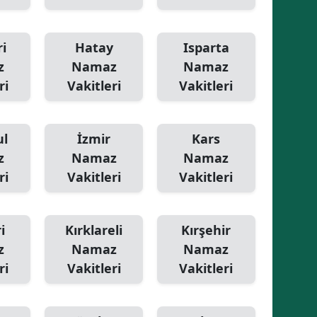
i
Hatay
Isparta
z
Namaz
Namaz
ri
Vakitleri
Vakitleri
ul
İzmir
Kars
z
Namaz
Namaz
ri
Vakitleri
Vakitleri
i
Kırklareli
Kırşehir
z
Namaz
Namaz
ri
Vakitleri
Vakitleri