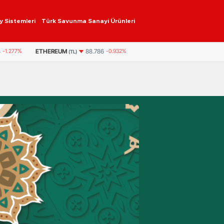
y Sistemleri
Türk Savunma Sanayi Ürünleri
GRAM ALTIN
6.175,37
-1,31%
ÇEYREK ALTIN
10.096,
88.786
-0.932%