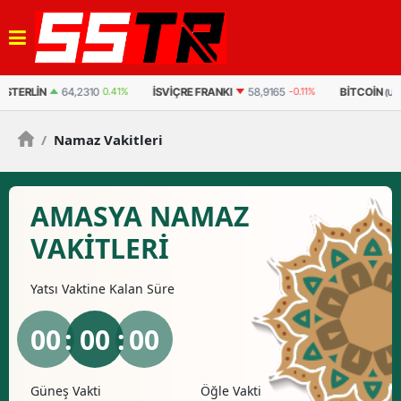
İSVIÇRE FRANKI
58,9165
-0.11%
BITCOIN
B
63.215,04
0.474%
(USDT)
/
Namaz Vakitleri
AMASYA NAMAZ
VAKİTLERİ
Yatsı
Vaktine Kalan Süre
00
: 00 :
00
Güneş Vakti
Öğle Vakti
İkind