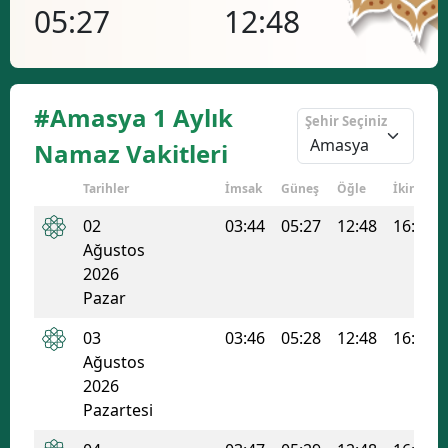
05:27
12:48
16
#Amasya 1 Aylık
Şehir Seçiniz
Namaz Vakitleri
Tarihler
İmsak
Güneş
Öğle
İkindi
02
03:44
05:27
12:48
16:42
Ağustos
2026
Pazar
03
03:46
05:28
12:48
16:41
Ağustos
2026
Pazartesi