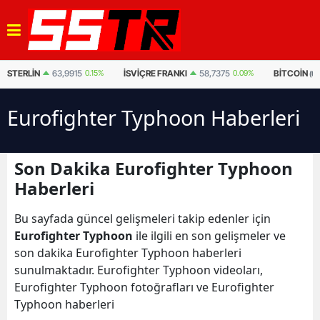
STERLIN
63,9915
0.15%
İSVIÇRE FRANKI
58,7375
0.09%
BITCOIN
(U
Eurofighter Typhoon Haberleri
Son Dakika Eurofighter Typhoon
Haberleri
Bu sayfada güncel gelişmeleri takip edenler için
Eurofighter Typhoon
ile ilgili en son gelişmeler ve
son dakika Eurofighter Typhoon haberleri
sunulmaktadır. Eurofighter Typhoon videoları,
Eurofighter Typhoon fotoğrafları ve Eurofighter
Typhoon haberleri