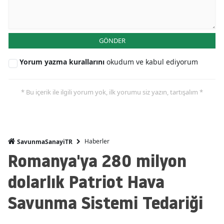
GÖNDER
Yorum yazma kurallarını
okudum ve kabul ediyorum
* Bu içerik ile ilgili yorum yok, ilk yorumu siz yazın, tartışalım *
Haberler
SavunmaSanayiTR
Romanya'ya 280 milyon
dolarlık Patriot Hava
Savunma Sistemi Tedariği