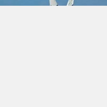
YAZAR: SavunmaSanayiTR
ABD Donanması'na bağlı bir F/A-18 Super Hornet
savaş uçağı, Kızıldeniz'de yer alan USS Harry S.
Truman uçak gemisinden denize düştü. Bu olay,
Yemen merkezli Husilerin düzenlediği insansız