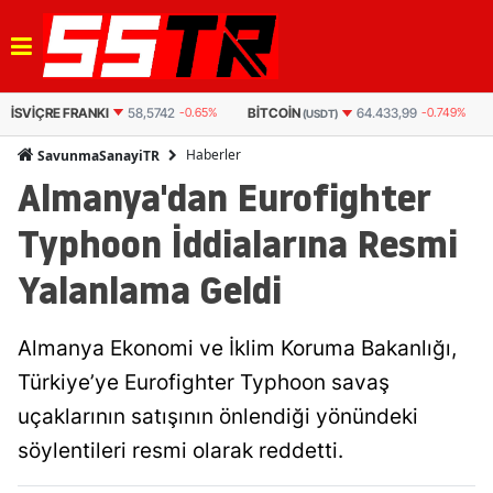
BITCOIN
BITCOIN
64.433,99
-0.749%
3.063.546
-0.625%
(USDT)
(TL)
Haberler
SavunmaSanayiTR
Almanya'dan Eurofighter
Typhoon İddialarına Resmi
Yalanlama Geldi
Almanya Ekonomi ve İklim Koruma Bakanlığı,
Türkiye’ye Eurofighter Typhoon savaş
uçaklarının satışının önlendiği yönündeki
söylentileri resmi olarak reddetti.