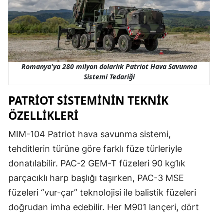
Romanya'ya 280 milyon dolarlık Patriot Hava Savunma
Sistemi Tedariği
PATRIOT SISTEMININ TEKNIK
ÖZELLIKLERI
MIM-104 Patriot hava savunma sistemi,
tehditlerin türüne göre farklı füze türleriyle
donatılabilir. PAC-2 GEM-T füzeleri 90 kg’lık
parçacıklı harp başlığı taşırken, PAC-3 MSE
füzeleri “vur-çar” teknolojisi ile balistik füzeleri
doğrudan imha edebilir. Her M901 lançeri, dört