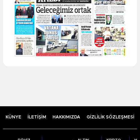
KÜNYE
İLETİŞİM
HAKKIMIZDA
GİZLİLİK SÖZLEŞMESİ
DÖVİZ
ALTIN
KRİPTO
HA