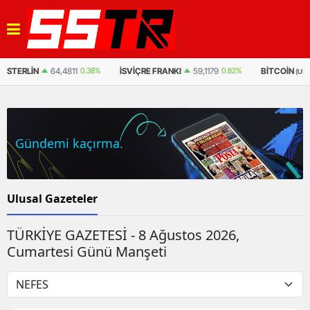
STERLIN
64,4811
0.38%
İSVIÇRE FRANKI
59,1179
0.82%
BITCOIN
(US
Gündemi kaçırma.
Ulusal Gazeteler
TÜRKİYE GAZETESİ - 8 Ağustos 2026,
Cumartesi Günü Manşeti