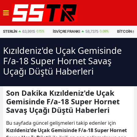
STERLIN
63,9915
0.15%
İSVIÇRE FRANKI
58,7375
0.09%
BITCOIN
(U
Kızıldeniz'de Uçak Gemisinde
F/a-18 Super Hornet Savaş
Uçağı Düştü Haberleri
Son Dakika Kızıldeniz'de Uçak
Gemisinde F/a-18 Super Hornet
Savaş Uçağı Düştü Haberleri
Bu sayfada güncel gelişmeleri takip edenler için
Kızıldeniz'de Uçak Gemisinde F/a-18 Super Hornet