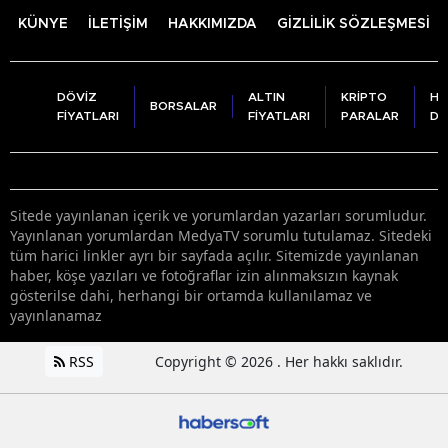
KÜNYE
İLETİŞİM
HAKKIMIZDA
GİZLİLİK SÖZLEŞMESİ
DÖVİZ
ALTIN
KRİPTO
HA
BORSALAR
FİYATLARI
FİYATLARI
PARALAR
DU
Sitede yayınlanan içerik ve yorumlardan yazarları sorumludur.
Yayınlanan yorumlardan MedyaTV sorumlu tutulamaz. Sitedeki
tüm harici linkler ayrı bir sayfada açılır. Sitemizde yayınlanan
haber, köşe yazıları ve fotoğraflar izin alınmaksızın kaynak
gösterilse dahi, herhangi bir ortamda kullanılamaz ve
yayınlanamaz
RSS
Copyright © 2026 . Her hakkı saklıdır.