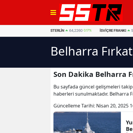
EURO
55,1030
0.14%
STERLIN
64,2260
0.17%
İSVIÇRE FRANKI
Belharra Fırka
Son Dakika Belharra F
Bu sayfada güncel gelişmeleri takip
haberleri sunulmaktadır. Belharra Fı
Güncelleme Tarihi:
Nisan 20, 2025 1
Yu
Be