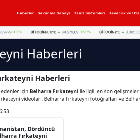
Haberler
Savunma Sanayi
Deniz Sistemleri
Havacılık ve Uza
58,9779
0.03%
BITCOIN
BITCOIN
64.579,69
0.687%
3.065.3
(USDT)
(TL)
teyni Haberleri
ırkateyni Haberleri
 edenler için
Belharra Fırkateyni
ile ilgili en son gelişmele
rkateyni videoları, Belharra Fırkateyni fotoğrafları ve Belha
6:53
nanistan, Dördüncü
lharra Fırkateyni