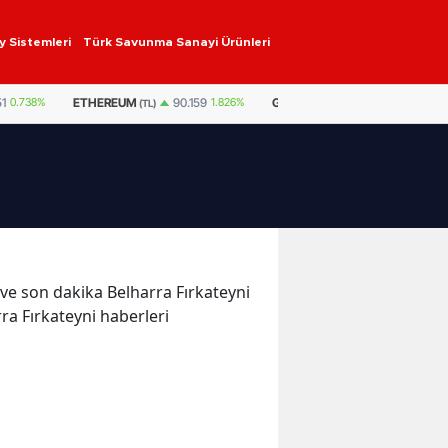
y Sistemleri
Türk Savunma Sanayi Ürünleri
ETHEREUM
GRAM ALTIN
6.528,35
0,50%
51
0.738%
90.159
1.826%
(TL)
r ve son dakika Belharra Fırkateyni
rra Fırkateyni haberleri