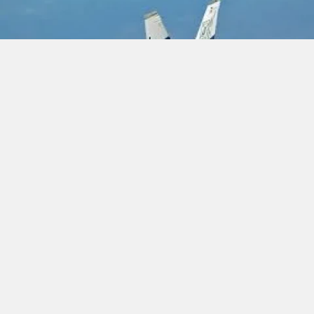
YAZAR: SavunmaSanayiTR
ABD Donanması'na bağlı bir F/A-18 Super Hornet
savaş uçağı, Kızıldeniz'de yer alan USS Harry S.
Truman uçak gemisinden denize düştü. Bu olay,