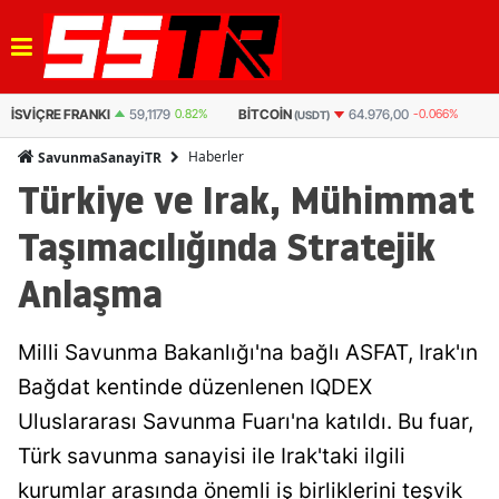
BITCOIN
BITCOIN
64.976,00
-0.066%
3.093.019
-0.094%
(USDT)
(TL)
Haberler
SavunmaSanayiTR
Türkiye ve Irak, Mühimmat
Taşımacılığında Stratejik
Anlaşma
Milli Savunma Bakanlığı'na bağlı ASFAT, Irak'ın
Bağdat kentinde düzenlenen IQDEX
Uluslararası Savunma Fuarı'na katıldı. Bu fuar,
Türk savunma sanayisi ile Irak'taki ilgili
kurumlar arasında önemli iş birliklerini teşvik