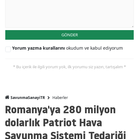
GÖNDER
Yorum yazma kurallarını
okudum ve kabul ediyorum
* Bu içerik ile ilgili yorum yok, ilk yorumu siz yazın, tartışalım *
Haberler
SavunmaSanayiTR
Romanya'ya 280 milyon
dolarlık Patriot Hava
Savunma Sistemi Tedariği